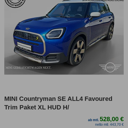
MINI Countryman SE ALL4 Favoured
Trim Paket XL HUD H/
528,00 €
ab mtl.
netto mtl. 443,70 €