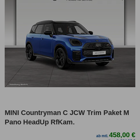
MINI Countryman C JCW Trim Paket M
Pano HeadUp RfKam.
458,00 €
ab mtl.