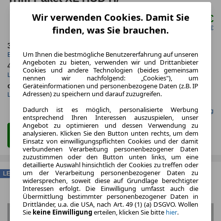
Wir verwenden Cookies. Damit Sie
528,00 €
ab mtl.
finden, was Sie brauchen.
netto mtl. 443,70 €
3.2025
5.000,0 km
Um Ihnen die bestmögliche Benutzererfahrung auf unseren
Erstzulassung
Jahrliche Fahrleistung
Angeboten zu bieten, verwenden wir und Drittanbieter
48 Monate
21 km
Cookies und andere Technologien (beides gemeinsam
Laufzeit
Kilometerstand
nennen wir nachfolgend: „Cookies"), um
Geräteinformationen und personenbezogene Daten (z.B. IP
ca. 230 kW (312 PS)
Elektro
Adressen) zu speichern und darauf zuzugreifen.
Leistung
Kraftstoff
Dadurch ist es möglich, personalisierte Werbung
Gefunden auf mobile.de Leasing
entsprechend Ihren Interessen auszuspielen, unser
Angebot zu optimieren und dessen Verwendung zu
analysieren. Klicken Sie den Button unten rechts, um dem
Zum Leasing Angebot
Einsatz von einwilligungspflichten Cookies und der damit
verbundenen Verarbeitung personenbezogener Daten
zuzustimmen oder den Button unten links, um eine
detaillierte Auswahl hinsichtlich der Cookies zu treffen oder
um der Verarbeitung personenbezogener Daten zu
LEASING
widersprechen, soweit diese auf Grundlage berechtigter
Interessen erfolgt. Die Einwilligung umfasst auch die
Übermittlung bestimmter personenbezogener Daten in
Drittländer, u.a. die USA, nach Art. 49 (1) (a) DSGVO. Wollen
Sie
keine Einwilligung
erteilen, klicken Sie bitte
hier
.