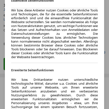
Essentielle Seitenfunktionen
10.000,0 km
36 Monate
Jahrliche Fahrleistung
Wir bzw. diese Anbieter nutzen Cookies oder ähnliche Tools
Laufzeit
und Technologien, die für die essentielle Seitenfunktionen
ca. 115 kW (156 PS)
Benzin
erforderlich sind und die einwandfreie Funktionalität der
Leistung
Kraftstoff
Webseite sicherstellen. Sie werden normalerweise als Folge
von Nutzeraktivitäten genutzt, um wichtige Funktionen wie
Kraftstoffverbr.¹:
ca. 6,0 l/100km
(komb.)
das Setzen und Aufrechterhalten von Anmeldedaten oder
CO
-Emissionen*
:
ca. 141 g/km
(komb.)
2
Datenschutzeinstellungen zu ermöglichen. Die
CO₂-
Verwendung dieser Cookies bzw. ähnlicher Technologien
KLASSE
kann normalerweise nicht abgeschaltet werden. Allerdings
Effizienzklasse:
E (KOMB.)
können bestimmte Browser diese Cookies oder ähnliche
Tools blockieren oder Sie darauf hinweisen. Das Blockieren
Gefunden auf mobile.de Leasing
dieser Cookies oder ähnlicher Tools kann die Funktionalität
der Webseite beeinträchtigen.
Zum Leasing Angebot
Erweiterte Seitenfunktionen
Wir bzw. Drittanbieter nutzen unterschiedliche
technologische Mittel, darunter u.a. Cookies und ähnliche
Tools auf unserer Webseite, um Ihnen erweiterte
Seitenfunktionen anzubieten und ein verbessertes
Nutzungserlebnis zu gewährleisten. Durch diese
erweiterten Funktionalitäten ermöglichen wir die
Personalisierung unseres Angebotes - etwa, um Ihre
Suchvorgänge bei einem späteren Besuch fortzusetzen,