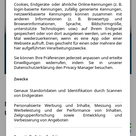
Cookies, Endgeräte- oder ähnliche Online-Kennungen (z. B.
login-basierte Kennungen, zufällig generierte Kennungen,
netzwerkbasierte Kennungen) können zusammen mit
anderen Informationen (z. B. Browsertyp und
Browserinformationen, Sprache, Bildschirmgröße,
unterstützte Technologien usw.) auf Ihrem Endgerät
gespeichert oder von dort ausgelesen werden, um es jedes
Mal wiederzuerkennen, wenn es eine App oder einer
Webseite aufruft. Dies geschieht für einen oder mehrere der
hier aufgeführten Verarbeitungszwecke.
Sie können Ihre Präferenzen jederzeit anpassen und erteilte
Einwilligungen widerrufen, indem Sie in unserer
Datenschutzerklärung den Privacy Manager besuchen.
Zwecke
Genaue Standortdaten und Identifikation durch Scannen
von Endgeräten
MINI Cooper Countryman Head-
Personalisierte Werbung und Inhalte, Messung von
Werbeleistung und der Performance von Inhalten,
Up+AHK+Navi UPE: 55.110€
Zielgruppenforschung sowie Entwicklung und
Verbesserung von Angeboten
589,00 €
ab mtl.
netto mtl. 494,96 €