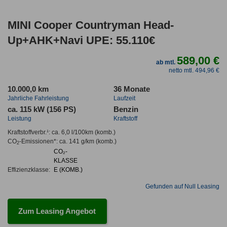
MINI Cooper Countryman Head-
Up+AHK+Navi UPE: 55.110€
589,00 €
ab mtl.
netto mtl. 494,96 €
10.000,0 km
36 Monate
Jahrliche Fahrleistung
Laufzeit
ca. 115 kW (156 PS)
Benzin
Leistung
Kraftstoff
Kraftstoffverbr.¹:
ca. 6,0 l/100km
(komb.)
CO
-Emissionen*
:
ca. 141 g/km
(komb.)
2
CO₂-
KLASSE
Effizienzklasse:
E (KOMB.)
Gefunden auf Null Leasing
Zum Leasing Angebot