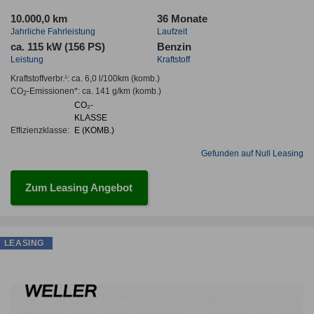
10.000,0 km
36 Monate
Jahrliche Fahrleistung
Laufzeit
ca. 115 kW (156 PS)
Benzin
Leistung
Kraftstoff
Kraftstoffverbr.¹:
ca. 6,0 l/100km
(komb.)
CO
-Emissionen*
:
ca. 141 g/km
(komb.)
2
CO₂-
KLASSE
Effizienzklasse:
E (KOMB.)
Gefunden auf Null Leasing
Zum Leasing Angebot
LEASING