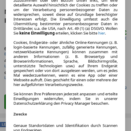
zuzustimmen oder den Button unten links, um eine
detaillierte Auswahl hinsichtlich der Cookies zu treffen oder
um der Verarbeitung personenbezogener Daten zu
MINI Countryman C JCW Trim Paket M
widersprechen, soweit diese auf Grundlage berechtigter
Interessen erfolgt. Die Einwilligung umfasst auch die
Pano HeadUp RfKam.
Übermittlung bestimmter personenbezogener Daten in
Drittländer, u.a. die USA, nach Art. 49 (1) (a) DSGVO. Wollen
466,00 €
Sie
keine Einwilligung
erteilen, klicken Sie bitte
hier
.
ab mtl.
netto mtl. 391,60 €
Cookies, Endgeräte- oder ähnliche Online-Kennungen (z. B.
login-basierte Kennungen, zufällig generierte Kennungen,
6.2025
5.000,0 km
netzwerkbasierte Kennungen) können zusammen mit
Erstzulassung
Jahrliche Fahrleistung
anderen Informationen (z. B. Browsertyp und
Browserinformationen, Sprache, Bildschirmgröße,
48 Monate
17 km
unterstützte Technologien usw.) auf Ihrem Endgerät
Laufzeit
Kilometerstand
gespeichert oder von dort ausgelesen werden, um es jedes
ca. 125 kW (169 PS)
Benzin
Mal wiederzuerkennen, wenn es eine App oder einer
Leistung
Kraftstoff
Webseite aufruft. Dies geschieht für einen oder mehrere der
hier aufgeführten Verarbeitungszwecke.
Gefunden auf mobile.de Leasing
Sie können Ihre Präferenzen jederzeit anpassen und erteilte
Einwilligungen widerrufen, indem Sie in unserer
Zum Leasing Angebot
Datenschutzerklärung den Privacy Manager besuchen.
Zwecke
LEASING
Genaue Standortdaten und Identifikation durch Scannen
von Endgeräten