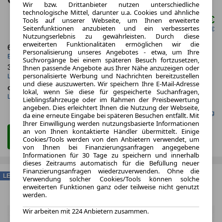
Wir bzw. Drittanbieter nutzen unterschiedliche
technologische Mittel, darunter u.a. Cookies und ähnliche
540,00 €
Tools auf unserer Webseite, um Ihnen erweiterte
ab mtl.
Seitenfunktionen anzubieten und ein verbessertes
netto mtl. 453,78 €
Nutzungserlebnis zu gewährleisten. Durch diese
erweiterten Funktionalitäten ermöglichen wir die
6.2025
10.000,0 km
Personalisierung unseres Angebotes - etwa, um Ihre
Erstzulassung
Jahrliche Fahrleistung
Suchvorgänge bei einem späteren Besuch fortzusetzen,
36 Monate
29 km
Ihnen passende Angebote aus Ihrer Nähe anzuzeigen oder
personalisierte Werbung und Nachrichten bereitzustellen
Laufzeit
Kilometerstand
und diese auszuwerten. Wir speichern Ihre E-Mail-Adresse
ca. 125 kW (169 PS)
Benzin
lokal, wenn Sie diese für gespeicherte Suchanfragen,
Leistung
Kraftstoff
Lieblingsfahrzeuge oder im Rahmen der Preisbewertung
angeben. Dies erleichtert Ihnen die Nutzung der Webseite,
Gefunden auf mobile.de Leasing
da eine erneute Eingabe bei späteren Besuchen entfällt. Mit
Ihrer Einwilligung werden nutzungsbasierte Informationen
an von Ihnen kontaktierte Händler übermittelt. Einige
Zum Leasing Angebot
Cookies/Tools werden von den Anbietern verwendet, um
von Ihnen bei Finanzierungsanfragen angegebene
Informationen für 30 Tage zu speichern und innerhalb
dieses Zeitraums automatisch für die Befüllung neuer
Finanzierungsanfragen wiederzuverwenden. Ohne die
LEASING
Verwendung solcher Cookies/Tools können solche
erweiterten Funktionen ganz oder teilweise nicht genutzt
werden.
Wir arbeiten mit 224 Anbietern zusammen.