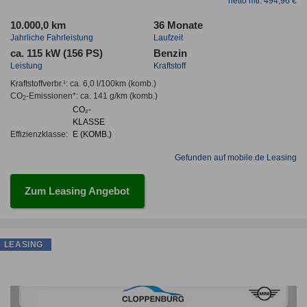
netto mtl. 494,96 €
10.000,0 km
36 Monate
Jahrliche Fahrleistung
Laufzeit
ca. 115 kW (156 PS)
Benzin
Leistung
Kraftstoff
Kraftstoffverbr.¹:
ca. 6,0 l/100km
(komb.)
CO
-Emissionen*
:
ca. 141 g/km
(komb.)
2
CO₂-
KLASSE
Effizienzklasse:
E (KOMB.)
Gefunden auf mobile.de Leasing
Zum Leasing Angebot
LEASING