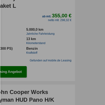
aket L
355,00 €
ab mtl.
netto mtl. 298,32 €
5.000,0 km
Jahrliche Fahrleistung
13 km
Kilometerstand
(300 PS)
Benzin
Kraftstoff
Gefunden auf mobile.de Leasing
sing Angebot
ohn Cooper Works
yman HUD Pano H/K