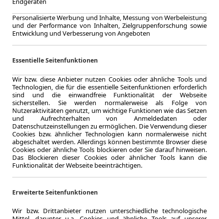
Endgeräten
360Ka
Personalisierte Werbung und Inhalte, Messung von Werbeleistung
und der Performance von Inhalten, Zielgruppenforschung sowie
Entwicklung und Verbesserung von Angeboten
4.2024
Essentielle Seitenfunktionen
Erstzulassung
48 Monate
Wir bzw. diese Anbieter nutzen Cookies oder ähnliche Tools und
Laufzeit
Technologien, die für die essentielle Seitenfunktionen erforderlich
ca. 221 kW 
sind und die einwandfreie Funktionalität der Webseite
sicherstellen. Sie werden normalerweise als Folge von
Leistung
Nutzeraktivitäten genutzt, um wichtige Funktionen wie das Setzen
und Aufrechterhalten von Anmeldedaten oder
Datenschutzeinstellungen zu ermöglichen. Die Verwendung dieser
Cookies bzw. ähnlicher Technologien kann normalerweise nicht
abgeschaltet werden. Allerdings können bestimmte Browser diese
Zum Lea
Cookies oder ähnliche Tools blockieren oder Sie darauf hinweisen.
Das Blockieren dieser Cookies oder ähnlicher Tools kann die
Funktionalität der Webseite beeinträchtigen.
Erweiterte Seitenfunktionen
Wir bzw. Drittanbieter nutzen unterschiedliche technologische
Mittel, darunter u.a. Cookies und ähnliche Tools auf unserer