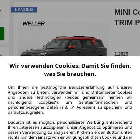
LEASING
MINI C
TRIM P
1.2025
Erstzulassung
Wir verwenden Cookies. Damit Sie finden,
24 Monate
was Sie brauchen.
Laufzeit
ca. 221 kW 
Leistung
Um Ihnen die bestmögliche Benutzererfahrung auf unseren
Angeboten zu bieten, verwenden wir und Drittanbieter Cookies
und andere Technologien (beides gemeinsam nennen wir
nachfolgend: „Cookies"), um Geräteinformationen und
personenbezogene Daten (z.B. IP Adressen) zu speichern und
Zum Lea
darauf zuzugreifen.
Dadurch ist es möglich, personalisierte Werbung entsprechend
Ihren Interessen auszuspielen, unser Angebot zu optimieren und
dessen Verwendung zu analysieren. Klicken Sie den Button unten
LEASING
MINI C
rechts, um dem Einsatz von einwilligungspflichten Cookies und der