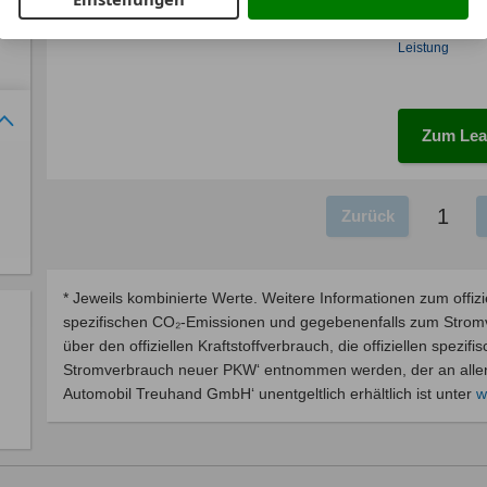
Laufzeit
ca. 221 kW 
Leistung
Zum Lea
1
Zurück
* Jeweils kombinierte Werte. Weitere Informationen zum offizie
spezifischen CO₂-Emissionen und gegebenenfalls zum Stro
über den offiziellen Kraftstoffverbrauch, die offiziellen spezi
Stromverbrauch neuer PKW‘ entnommen werden, der an allen 
Automobil Treuhand GmbH‘ unentgeltlich erhältlich ist unter
w