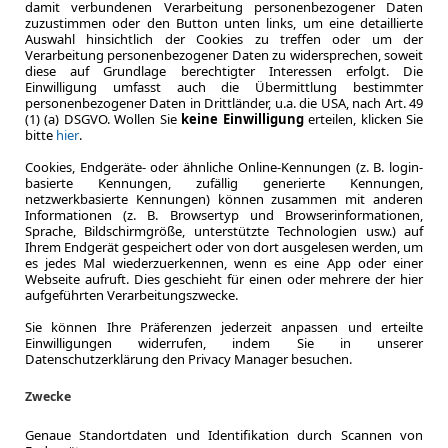
damit verbundenen Verarbeitung personenbezogener Daten
TRIM P
zuzustimmen oder den Button unten links, um eine detaillierte
Auswahl hinsichtlich der Cookies zu treffen oder um der
Verarbeitung personenbezogener Daten zu widersprechen, soweit
diese auf Grundlage berechtigter Interessen erfolgt. Die
Einwilligung umfasst auch die Übermittlung bestimmter
personenbezogener Daten in Drittländer, u.a. die USA, nach Art. 49
(1) (a) DSGVO. Wollen Sie
keine Einwilligung
erteilen, klicken Sie
1.2025
bitte
hier
.
Erstzulassung
Cookies, Endgeräte- oder ähnliche Online-Kennungen (z. B. login-
24 Monate
basierte Kennungen, zufällig generierte Kennungen,
Laufzeit
netzwerkbasierte Kennungen) können zusammen mit anderen
ca. 221 kW 
Informationen (z. B. Browsertyp und Browserinformationen,
Leistung
Sprache, Bildschirmgröße, unterstützte Technologien usw.) auf
Ihrem Endgerät gespeichert oder von dort ausgelesen werden, um
es jedes Mal wiederzuerkennen, wenn es eine App oder einer
Webseite aufruft. Dies geschieht für einen oder mehrere der hier
aufgeführten Verarbeitungszwecke.
Zum Lea
Sie können Ihre Präferenzen jederzeit anpassen und erteilte
Einwilligungen widerrufen, indem Sie in unserer
Datenschutzerklärung den Privacy Manager besuchen.
LEASING
MINI J
Zwecke
Countr
Genaue Standortdaten und Identifikation durch Scannen von