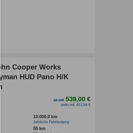
ohn Cooper Works
yman HUD Pano H/K
m
539,00 €
ab mtl.
netto mtl. 452,94 €
10.000,0 km
Jahrliche Fahrleistung
55 km