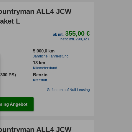
ountryman ALL4 JCW
aket L
355,00 €
ab mtl.
netto mtl. 298,32 €
5.000,0 km
Jahrliche Fahrleistung
13 km
Kilometerstand
(300 PS)
Benzin
Kraftstoff
Gefunden auf Null Leasing
sing Angebot
ountryman ALL4 JCW