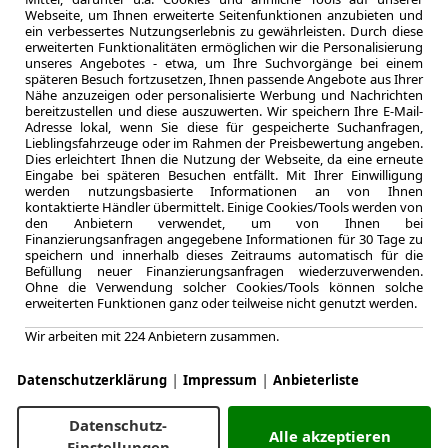
Webseite, um Ihnen erweiterte Seitenfunktionen anzubieten und
ein verbessertes Nutzungserlebnis zu gewährleisten. Durch diese
erweiterten Funktionalitäten ermöglichen wir die Personalisierung
unseres Angebotes - etwa, um Ihre Suchvorgänge bei einem
späteren Besuch fortzusetzen, Ihnen passende Angebote aus Ihrer
Nähe anzuzeigen oder personalisierte Werbung und Nachrichten
bereitzustellen und diese auszuwerten. Wir speichern Ihre E-Mail-
Adresse lokal, wenn Sie diese für gespeicherte Suchanfragen,
Lieblingsfahrzeuge oder im Rahmen der Preisbewertung angeben.
Dies erleichtert Ihnen die Nutzung der Webseite, da eine erneute
Eingabe bei späteren Besuchen entfällt. Mit Ihrer Einwilligung
werden nutzungsbasierte Informationen an von Ihnen
kontaktierte Händler übermittelt. Einige Cookies/Tools werden von
LEASING
MINI J
den Anbietern verwendet, um von Ihnen bei
Finanzierungsanfragen angegebene Informationen für 30 Tage zu
Countr
speichern und innerhalb dieses Zeitraums automatisch für die
Befüllung neuer Finanzierungsanfragen wiederzuverwenden.
360Ka
Ohne die Verwendung solcher Cookies/Tools können solche
erweiterten Funktionen ganz oder teilweise nicht genutzt werden.
Wir arbeiten mit 224 Anbietern zusammen.
|
|
Datenschutzerklärung
Impressum
Anbieterliste
4.2024
Erstzulassung
Datenschutz-
48 Monate
Alle akzeptieren
Einstellungen