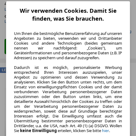
48 Monate
76 km
Wir verwenden Cookies. Damit Sie
Laufzeit
Kilometerstand
ca. 140 kW (190 PS)
Diesel
finden, was Sie brauchen.
Leistung
Kraftstoff
Gefunden auf Null Leasing
Um Ihnen die bestmögliche Benutzererfahrung auf unseren
Angeboten zu bieten, verwenden wir und Drittanbieter
Cookies und andere Technologien (beides gemeinsam
Zum Leasing Angebot
nennen wir nachfolgend: „Cookies"), um
Geräteinformationen und personenbezogene Daten (z.B. IP
Adressen) zu speichern und darauf zuzugreifen.
Dadurch ist es möglich, personalisierte Werbung
LEASING
entsprechend Ihren Interessen auszuspielen, unser
Angebot zu optimieren und dessen Verwendung zu
analysieren. Klicken Sie den Button unten rechts, um dem
Einsatz von einwilligungspflichten Cookies und der damit
verbundenen Verarbeitung personenbezogener Daten
zuzustimmen oder den Button unten links, um eine
detaillierte Auswahl hinsichtlich der Cookies zu treffen oder
um der Verarbeitung personenbezogener Daten zu
widersprechen, soweit diese auf Grundlage berechtigter
Interessen erfolgt. Die Einwilligung umfasst auch die
Übermittlung bestimmter personenbezogener Daten in
Drittländer, u.a. die USA, nach Art. 49 (1) (a) DSGVO. Wollen
Sie
keine Einwilligung
erteilen, klicken Sie bitte
hier
.