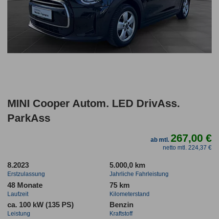
MINI Cooper Autom. LED DrivAss.
ParkAss
267,00 €
ab mtl.
netto mtl. 224,37 €
8.2023
5.000,0 km
Erstzulassung
Jahrliche Fahrleistung
48 Monate
75 km
Laufzeit
Kilometerstand
ca. 100 kW (135 PS)
Benzin
Leistung
Kraftstoff