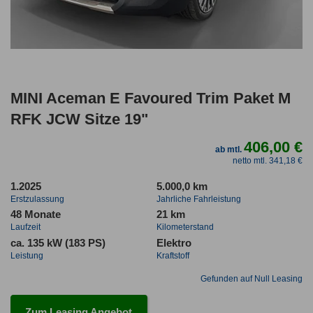
MINI Aceman E Favoured Trim Paket M
RFK JCW Sitze 19"
406,00 €
ab mtl.
netto mtl. 341,18 €
1.2025
5.000,0 km
Erstzulassung
Jahrliche Fahrleistung
48 Monate
21 km
Laufzeit
Kilometerstand
ca. 135 kW (183 PS)
Elektro
Leistung
Kraftstoff
Gefunden auf Null Leasing
Zum Leasing Angebot