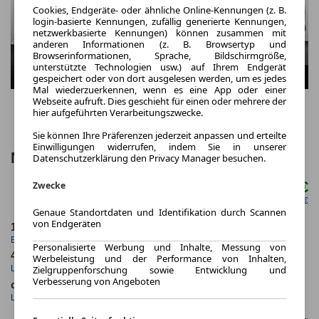
Cookies, Endgeräte- oder ähnliche Online-Kennungen (z. B.
login-basierte Kennungen, zufällig generierte Kennungen,
netzwerkbasierte Kennungen) können zusammen mit
anderen Informationen (z. B. Browsertyp und
Browserinformationen, Sprache, Bildschirmgröße,
unterstützte Technologien usw.) auf Ihrem Endgerät
gespeichert oder von dort ausgelesen werden, um es jedes
Mal wiederzuerkennen, wenn es eine App oder einer
Webseite aufruft. Dies geschieht für einen oder mehrere der
hier aufgeführten Verarbeitungszwecke.
Sie können Ihre Präferenzen jederzeit anpassen und erteilte
Einwilligungen widerrufen, indem Sie in unserer
MINI 3-Türer JCW Trim Paket M
Datenschutzerklärung den Privacy Manager besuchen.
395,00 €
Zwecke
ab mtl.
netto mtl. 331,93 €
Genaue Standortdaten und Identifikation durch Scannen
von Endgeräten
1.2025
5.000,0 km
Erstzulassung
Jahrliche Fahrleistung
Personalisierte Werbung und Inhalte, Messung von
48 Monate
9 km
Werbeleistung und der Performance von Inhalten,
Laufzeit
Kilometerstand
Zielgruppenforschung sowie Entwicklung und
Verbesserung von Angeboten
ca. 150 kW (203 PS)
Benzin
Leistung
Kraftstoff