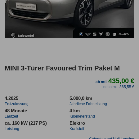
MINI 3-Türer Favoured Trim Paket M
435,00 €
ab mtl.
netto mtl. 365,55 €
4.2025
5.000,0 km
Erstzulassung
Jahrliche Fahrleistung
48 Monate
4 km
Laufzeit
Kilometerstand
ca. 160 kW (217 PS)
Elektro
Leistung
Kraftstoff