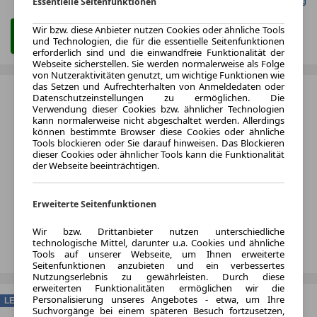
Essentielle Seitenfunktionen
Gefunden auf Null Leasing
Wir bzw. diese Anbieter nutzen Cookies oder ähnliche Tools
Zum Leasing Angebot
und Technologien, die für die essentielle Seitenfunktionen
erforderlich sind und die einwandfreie Funktionalität der
Webseite sicherstellen. Sie werden normalerweise als Folge
von Nutzeraktivitäten genutzt, um wichtige Funktionen wie
das Setzen und Aufrechterhalten von Anmeldedaten oder
Datenschutzeinstellungen zu ermöglichen. Die
Verwendung dieser Cookies bzw. ähnlicher Technologien
kann normalerweise nicht abgeschaltet werden. Allerdings
können bestimmte Browser diese Cookies oder ähnliche
Tools blockieren oder Sie darauf hinweisen. Das Blockieren
dieser Cookies oder ähnlicher Tools kann die Funktionalität
der Webseite beeinträchtigen.
Erweiterte Seitenfunktionen
Wir bzw. Drittanbieter nutzen unterschiedliche
technologische Mittel, darunter u.a. Cookies und ähnliche
Tools auf unserer Webseite, um Ihnen erweiterte
Seitenfunktionen anzubieten und ein verbessertes
Nutzungserlebnis zu gewährleisten. Durch diese
erweiterten Funktionalitäten ermöglichen wir die
Personalisierung unseres Angebotes - etwa, um Ihre
LEASING
Suchvorgänge bei einem späteren Besuch fortzusetzen,