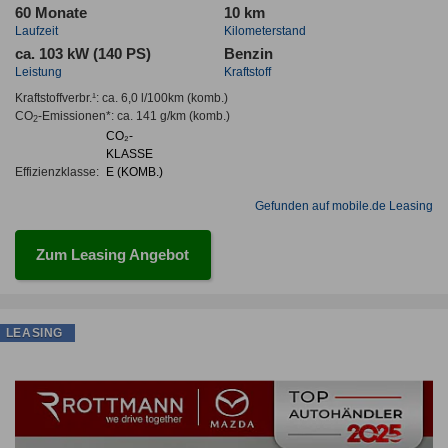
60 Monate
10 km
Laufzeit
Kilometerstand
ca. 103 kW (140 PS)
Benzin
Leistung
Kraftstoff
Kraftstoffverbr.¹:
ca. 6,0 l/100km
(komb.)
CO
-Emissionen*
:
ca. 141 g/km
(komb.)
2
CO₂-
KLASSE
Effizienzklasse:
E (KOMB.)
Gefunden auf mobile.de Leasing
Zum Leasing Angebot
LEASING