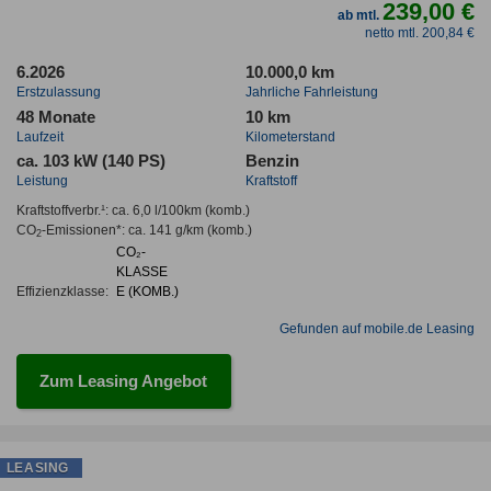
239,00 €
ab mtl.
netto mtl. 200,84 €
6.2026
10.000,0 km
Erstzulassung
Jahrliche Fahrleistung
48 Monate
10 km
Laufzeit
Kilometerstand
ca. 103 kW (140 PS)
Benzin
Leistung
Kraftstoff
Kraftstoffverbr.¹:
ca. 6,0 l/100km
(komb.)
CO
-Emissionen*
:
ca. 141 g/km
(komb.)
2
CO₂-
KLASSE
Effizienzklasse:
E (KOMB.)
Gefunden auf mobile.de Leasing
Zum Leasing Angebot
LEASING