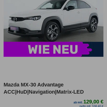
Mazda MX-30 Advantage
ACC|HuD|Navigation|Matrix-LED
129,00 €
ab mtl.
netto mtl. 108,40 €