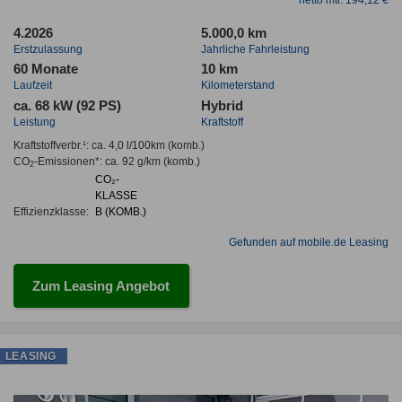
netto mtl. 194,12 €
4.2026
5.000,0 km
Erstzulassung
Jahrliche Fahrleistung
60 Monate
10 km
Laufzeit
Kilometerstand
ca. 68 kW (92 PS)
Hybrid
Leistung
Kraftstoff
Kraftstoffverbr.¹:
ca. 4,0 l/100km
(komb.)
CO
-Emissionen*
:
ca. 92 g/km
(komb.)
2
CO₂-
KLASSE
Effizienzklasse:
B (KOMB.)
Gefunden auf mobile.de Leasing
Zum Leasing Angebot
LEASING