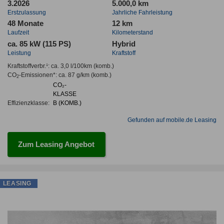
3.2026
5.000,0 km
Erstzulassung
Jahrliche Fahrleistung
48 Monate
12 km
Laufzeit
Kilometerstand
ca. 85 kW (115 PS)
Hybrid
Leistung
Kraftstoff
Kraftstoffverbr.¹:
ca. 3,0 l/100km
(komb.)
CO
-Emissionen*
:
ca. 87 g/km
(komb.)
2
CO₂-
KLASSE
Effizienzklasse:
B (KOMB.)
Gefunden auf mobile.de Leasing
Zum Leasing Angebot
LEASING