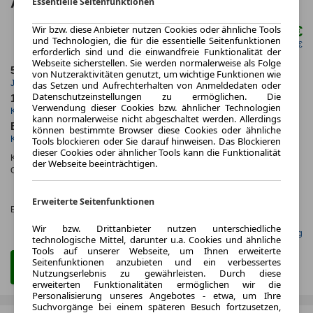
ACC KeyLess HUD Qi
Essentielle Seitenfunktionen
222,00 €
Wir bzw. diese Anbieter nutzen Cookies oder ähnliche Tools
ab mtl.
und Technologien, die für die essentielle Seitenfunktionen
netto mtl. 186,55 €
erforderlich sind und die einwandfreie Funktionalität der
Webseite sicherstellen. Sie werden normalerweise als Folge
5.000,0 km
60 Monate
von Nutzeraktivitäten genutzt, um wichtige Funktionen wie
Jahrliche Fahrleistung
Laufzeit
das Setzen und Aufrechterhalten von Anmeldedaten oder
Datenschutzeinstellungen zu ermöglichen. Die
1 km
ca. 103 kW (140 PS)
Verwendung dieser Cookies bzw. ähnlicher Technologien
Kilometerstand
Leistung
kann normalerweise nicht abgeschaltet werden. Allerdings
Benzin
können bestimmte Browser diese Cookies oder ähnliche
Kraftstoff
Tools blockieren oder Sie darauf hinweisen. Das Blockieren
dieser Cookies oder ähnlicher Tools kann die Funktionalität
Kraftstoffverbr.¹:
ca. 6,0 l/100km
(komb.)
der Webseite beeinträchtigen.
CO
-Emissionen*
:
ca. 141 g/km
(komb.)
2
CO₂-
KLASSE
Erweiterte Seitenfunktionen
Effizienzklasse:
E (KOMB.)
Wir bzw. Drittanbieter nutzen unterschiedliche
Gefunden auf mobile.de Leasing
technologische Mittel, darunter u.a. Cookies und ähnliche
Tools auf unserer Webseite, um Ihnen erweiterte
Seitenfunktionen anzubieten und ein verbessertes
Zum Leasing Angebot
Nutzungserlebnis zu gewährleisten. Durch diese
erweiterten Funktionalitäten ermöglichen wir die
Personalisierung unseres Angebotes - etwa, um Ihre
Suchvorgänge bei einem späteren Besuch fortzusetzen,