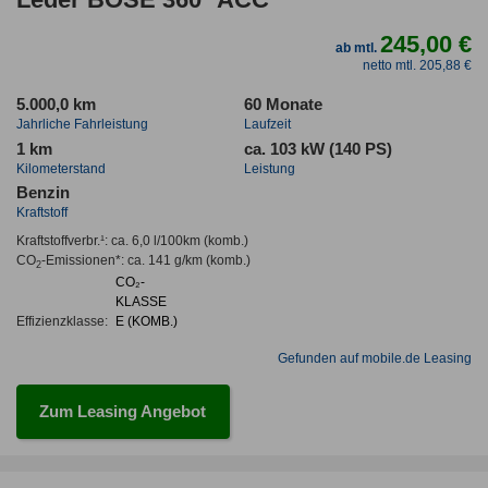
245,00 €
ab mtl.
netto mtl. 205,88 €
5.000,0 km
60 Monate
Jahrliche Fahrleistung
Laufzeit
1 km
ca. 103 kW (140 PS)
Kilometerstand
Leistung
Benzin
Kraftstoff
Kraftstoffverbr.¹:
ca. 6,0 l/100km
(komb.)
CO
-Emissionen*
:
ca. 141 g/km
(komb.)
2
CO₂-
KLASSE
Effizienzklasse:
E (KOMB.)
Gefunden auf mobile.de Leasing
Zum Leasing Angebot