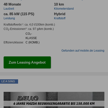
48 Monate
10 km
Laufzeit
Kilometerstand
ca. 85 kW (115 PS)
Hybrid
Leistung
Kraftstoff
Kraftstoffverbr.¹:
ca. 4,0 l/100km
(komb.)
CO
-Emissionen*
:
ca. 97 g/km
(komb.)
2
CO₂-
KLASSE
Effizienzklasse:
C (KOMB.)
Gefunden auf mobile.de Leasing
Zum Leasing Angebot
LEASING