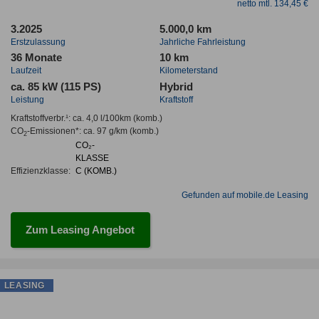
netto mtl. 134,45 €
3.2025
5.000,0 km
Erstzulassung
Jahrliche Fahrleistung
36 Monate
10 km
Laufzeit
Kilometerstand
ca. 85 kW (115 PS)
Hybrid
Leistung
Kraftstoff
Kraftstoffverbr.¹:
ca. 4,0 l/100km
(komb.)
CO
-Emissionen*
:
ca. 97 g/km
(komb.)
2
CO₂-
KLASSE
Effizienzklasse:
C (KOMB.)
Gefunden auf mobile.de Leasing
Zum Leasing Angebot
LEASING