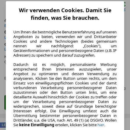
220,00 €
ab mtl.
Wir verwenden Cookies. Damit Sie
netto mtl. 184,87 €
finden, was Sie brauchen.
4.2026
5.000,0 km
Erstzulassung
Jahrliche Fahrleistung
Um Ihnen die bestmögliche Benutzererfahrung auf unseren
60 Monate
10 km
Angeboten zu bieten, verwenden wir und Drittanbieter
Laufzeit
Kilometerstand
Cookies und andere Technologien (beides gemeinsam
ca. 103 kW (140 PS)
Benzin
nennen wir nachfolgend: „Cookies"), um
Leistung
Kraftstoff
Geräteinformationen und personenbezogene Daten (z.B. IP
Adressen) zu speichern und darauf zuzugreifen.
Kraftstoffverbr.¹:
ca. 6,0 l/100km
(komb.)
CO
-Emissionen*
:
ca. 141 g/km
(komb.)
2
Dadurch ist es möglich, personalisierte Werbung
CO₂-
entsprechend Ihren Interessen auszuspielen, unser
KLASSE
Angebot zu optimieren und dessen Verwendung zu
analysieren. Klicken Sie den Button unten rechts, um dem
Effizienzklasse:
E (KOMB.)
Einsatz von einwilligungspflichten Cookies und der damit
verbundenen Verarbeitung personenbezogener Daten
Gefunden auf mobile.de Leasing
zuzustimmen oder den Button unten links, um eine
detaillierte Auswahl hinsichtlich der Cookies zu treffen oder
um der Verarbeitung personenbezogener Daten zu
Zum Leasing Angebot
widersprechen, soweit diese auf Grundlage berechtigter
Interessen erfolgt. Die Einwilligung umfasst auch die
Übermittlung bestimmter personenbezogener Daten in
Drittländer, u.a. die USA, nach Art. 49 (1) (a) DSGVO. Wollen
Sie
keine Einwilligung
erteilen, klicken Sie bitte
hier
.
LEASING