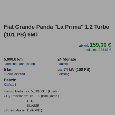
Fiat Grande Panda "La Prima" 1.2 Turbo
(101 PS) 6MT
159,00 €
ab mtl.
netto mtl. 133,61 €
5.000,0 km
24 Monate
Jahrliche Fahrleistung
Laufzeit
5 km
ca. 74 kW (100 PS)
Kilometerstand
Leistung
Benzin
Kraftstoff
Kraftstoffverbr.¹:
ca. 5,0 l/100km
(komb.)
CO
-Emissionen*
:
ca. 130 g/km
(komb.)
2
CO₂-
KLASSE
Effizienzklasse:
D (KOMB.)