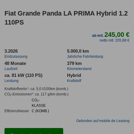
Fiat Grande Panda LA PRIMA Hybrid 1.2
110PS
245,00 €
ab mtl.
netto mtl. 205,88 €
3.2026
5.000,0 km
Erstzulassung
Jahrliche Fahrleistung
48 Monate
379 km
Laufzeit
Kilometerstand
ca. 81 kW (110 PS)
Hybrid
Leistung
Kraftstoff
Kraftstoffverbr.¹:
ca. 5,0 l/100km
(komb.)
CO
-Emissionen*
:
ca. 117 g/km
(komb.)
2
CO₂-
KLASSE
Effizienzklasse:
C (KOMB.)
Gefunden auf mobile.de Leasing