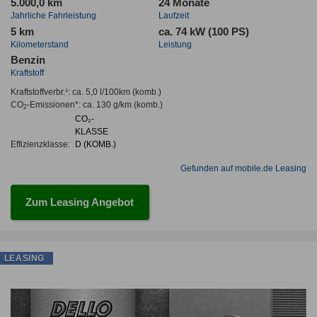
5.000,0 km
24 Monate
Jahrliche Fahrleistung
Laufzeit
5 km
ca. 74 kW (100 PS)
Kilometerstand
Leistung
Benzin
Kraftstoff
Kraftstoffverbr.¹:
ca. 5,0 l/100km
(komb.)
CO
-Emissionen*
:
ca. 130 g/km
(komb.)
2
CO₂-
KLASSE
Effizienzklasse:
D (KOMB.)
Gefunden auf mobile.de Leasing
Zum Leasing Angebot
LEASING