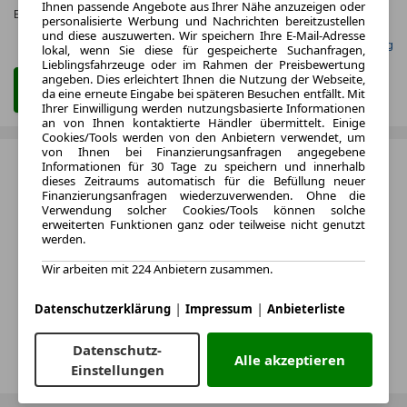
Ihnen passende Angebote aus Ihrer Nähe anzuzeigen oder
Effizienzklasse:
A (KOMB.)
personalisierte Werbung und Nachrichten bereitzustellen
und diese auszuwerten. Wir speichern Ihre E-Mail-Adresse
Gefunden auf mobile.de Leasing
lokal, wenn Sie diese für gespeicherte Suchanfragen,
Lieblingsfahrzeuge oder im Rahmen der Preisbewertung
angeben. Dies erleichtert Ihnen die Nutzung der Webseite,
Zum Leasing Angebot
da eine erneute Eingabe bei späteren Besuchen entfällt. Mit
Ihrer Einwilligung werden nutzungsbasierte Informationen
an von Ihnen kontaktierte Händler übermittelt. Einige
Cookies/Tools werden von den Anbietern verwendet, um
von Ihnen bei Finanzierungsanfragen angegebene
Informationen für 30 Tage zu speichern und innerhalb
dieses Zeitraums automatisch für die Befüllung neuer
Finanzierungsanfragen wiederzuverwenden. Ohne die
Verwendung solcher Cookies/Tools können solche
erweiterten Funktionen ganz oder teilweise nicht genutzt
werden.
Wir arbeiten mit 224 Anbietern zusammen.
|
|
Datenschutzerklärung
Impressum
Anbieterliste
Datenschutz-
Alle akzeptieren
Einstellungen