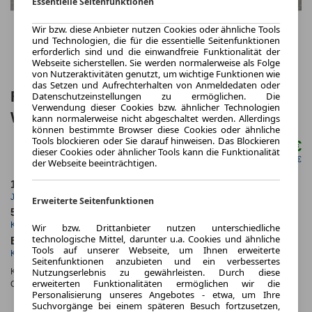
Essentielle Seitenfunktionen
Wir bzw. diese Anbieter nutzen Cookies oder ähnliche Tools
und Technologien, die für die essentielle Seitenfunktionen
erforderlich sind und die einwandfreie Funktionalität der
Webseite sicherstellen. Sie werden normalerweise als Folge
von Nutzeraktivitäten genutzt, um wichtige Funktionen wie
das Setzen und Aufrechterhalten von Anmeldedaten oder
Fiat Grande Panda LA PRIMA Elektro
Datenschutzeinstellungen zu ermöglichen. Die
Verwendung dieser Cookies bzw. ähnlicher Technologien
Winter Paket
kann normalerweise nicht abgeschaltet werden. Allerdings
können bestimmte Browser diese Cookies oder ähnliche
Tools blockieren oder Sie darauf hinweisen. Das Blockieren
235,00 €
ab mtl.
dieser Cookies oder ähnlicher Tools kann die Funktionalität
netto mtl. 197,48 €
der Webseite beeinträchtigen.
10.000,0 km
48 Monate
Jahrliche Fahrleistung
Laufzeit
Erweiterte Seitenfunktionen
5 km
ca. 83 kW (112 PS)
Kilometerstand
Leistung
Wir bzw. Drittanbieter nutzen unterschiedliche
technologische Mittel, darunter u.a. Cookies und ähnliche
Elektro
Tools auf unserer Webseite, um Ihnen erweiterte
Kraftstoff
Seitenfunktionen anzubieten und ein verbessertes
Nutzungserlebnis zu gewährleisten. Durch diese
Kraftstoffverbr.¹:
ca. 17,0 kWh/100km
(komb.)
erweiterten Funktionalitäten ermöglichen wir die
CO
-Emissionen*
:
ca. 0 g/km
(komb.)
2
Personalisierung unseres Angebotes - etwa, um Ihre
CO₂-
Suchvorgänge bei einem späteren Besuch fortzusetzen,
KLASSE