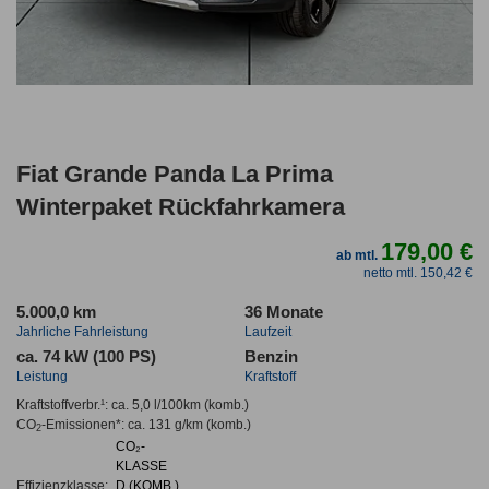
Fiat Grande Panda La Prima
Winterpaket Rückfahrkamera
179,00 €
ab mtl.
netto mtl. 150,42 €
5.000,0 km
36 Monate
Jahrliche Fahrleistung
Laufzeit
ca. 74 kW (100 PS)
Benzin
Leistung
Kraftstoff
Kraftstoffverbr.¹:
ca. 5,0 l/100km
(komb.)
CO
-Emissionen*
:
ca. 131 g/km
(komb.)
2
CO₂-
KLASSE
Effizienzklasse:
D (KOMB.)