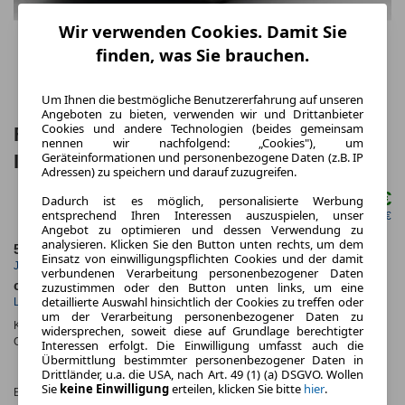
Wir verwenden Cookies. Damit Sie
finden, was Sie brauchen.
Um Ihnen die bestmögliche Benutzererfahrung auf unseren
Angeboten zu bieten, verwenden wir und Drittanbieter
Cookies und andere Technologien (beides gemeinsam
Fiat Grande Panda Elektro 113 PS
nennen wir nachfolgend: „Cookies"), um
Geräteinformationen und personenbezogene Daten (z.B. IP
Icon/Android/Parksen
Adressen) zu speichern und darauf zuzugreifen.
199,00 €
Dadurch ist es möglich, personalisierte Werbung
ab mtl.
entsprechend Ihren Interessen auszuspielen, unser
netto mtl. 167,23 €
Angebot zu optimieren und dessen Verwendung zu
analysieren. Klicken Sie den Button unten rechts, um dem
5.000,0 km
48 Monate
Einsatz von einwilligungspflichten Cookies und der damit
Jahrliche Fahrleistung
Laufzeit
verbundenen Verarbeitung personenbezogener Daten
ca. 83 kW (112 PS)
Elektro
zuzustimmen oder den Button unten links, um eine
detaillierte Auswahl hinsichtlich der Cookies zu treffen oder
Leistung
Kraftstoff
um der Verarbeitung personenbezogener Daten zu
Kraftstoffverbr.¹:
ca. 16,0 kWh/100km
(komb.)
widersprechen, soweit diese auf Grundlage berechtigter
CO
-Emissionen*
:
ca. 0 g/km
(komb.)
Interessen erfolgt. Die Einwilligung umfasst auch die
2
Übermittlung bestimmter personenbezogener Daten in
CO₂-
Drittländer, u.a. die USA, nach Art. 49 (1) (a) DSGVO. Wollen
KLASSE
Sie
keine Einwilligung
erteilen, klicken Sie bitte
hier
.
Effizienzklasse:
A (KOMB.)