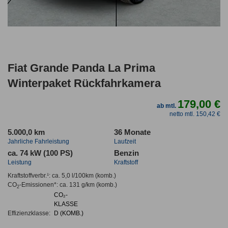
Fiat Grande Panda La Prima
Winterpaket Rückfahrkamera
179,00 €
ab mtl.
netto mtl. 150,42 €
5.000,0 km
36 Monate
Jahrliche Fahrleistung
Laufzeit
ca. 74 kW (100 PS)
Benzin
Leistung
Kraftstoff
Kraftstoffverbr.¹:
ca. 5,0 l/100km
(komb.)
CO
-Emissionen*
:
ca. 131 g/km
(komb.)
2
CO₂-
KLASSE
Effizienzklasse:
D (KOMB.)