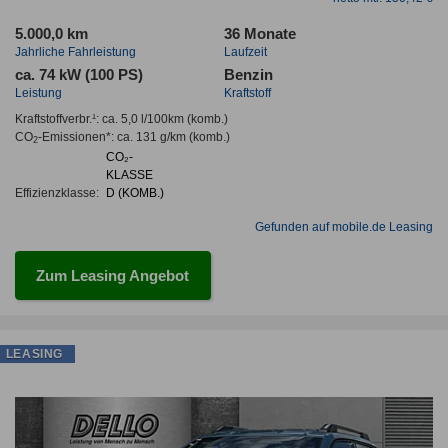
5.000,0 km
36 Monate
Jahrliche Fahrleistung
Laufzeit
ca. 74 kW (100 PS)
Benzin
Leistung
Kraftstoff
Kraftstoffverbr.¹:
ca. 5,0 l/100km
(komb.)
CO
-Emissionen*
:
ca. 131 g/km
(komb.)
2
CO₂-
KLASSE
Effizienzklasse:
D (KOMB.)
Gefunden auf mobile.de Leasing
Zum Leasing Angebot
LEASING