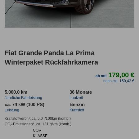
Fiat Grande Panda La Prima
Winterpaket Rückfahrkamera
179,00 €
ab mtl.
netto mtl. 150,42 €
5.000,0 km
36 Monate
Jahrliche Fahrleistung
Laufzeit
ca. 74 kW (100 PS)
Benzin
Leistung
Kraftstoff
Kraftstoffverbr.¹:
ca. 5,0 l/100km
(komb.)
CO
-Emissionen*
:
ca. 131 g/km
(komb.)
2
CO₂-
KLASSE