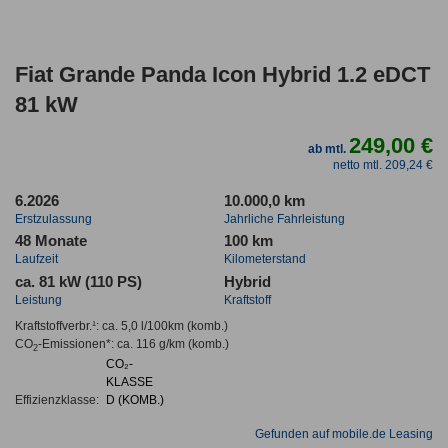
Fiat Grande Panda Icon Hybrid 1.2 eDCT
81 kW
249,00 €
ab mtl.
netto mtl. 209,24 €
6.2026
10.000,0 km
Erstzulassung
Jahrliche Fahrleistung
48 Monate
100 km
Laufzeit
Kilometerstand
ca. 81 kW (110 PS)
Hybrid
Leistung
Kraftstoff
Kraftstoffverbr.¹:
ca. 5,0 l/100km
(komb.)
CO
-Emissionen*
:
ca. 116 g/km
(komb.)
2
CO₂-
KLASSE
Effizienzklasse:
D (KOMB.)
Gefunden auf mobile.de Leasing