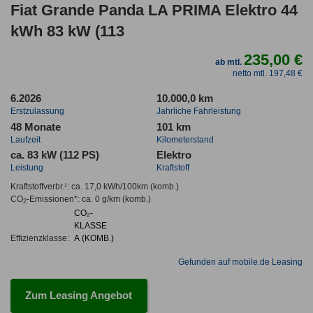
Fiat Grande Panda LA PRIMA Elektro 44
kWh 83 kW (113
235,00 €
ab mtl.
netto mtl. 197,48 €
6.2026
10.000,0 km
Erstzulassung
Jahrliche Fahrleistung
48 Monate
101 km
Laufzeit
Kilometerstand
ca. 83 kW (112 PS)
Elektro
Leistung
Kraftstoff
Kraftstoffverbr.¹:
ca. 17,0 kWh/100km
(komb.)
CO
-Emissionen*
:
ca. 0 g/km
(komb.)
2
CO₂-
KLASSE
Effizienzklasse:
A (KOMB.)
Gefunden auf mobile.de Leasing
Zum Leasing Angebot