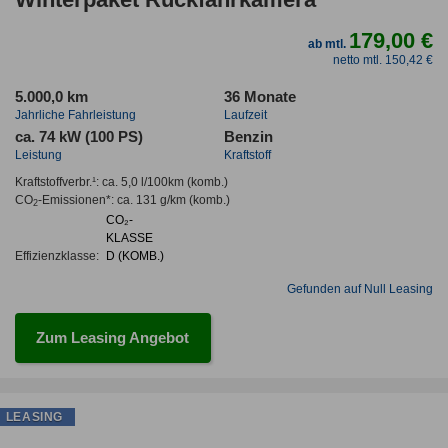
179,00 €
ab mtl.
netto mtl. 150,42 €
5.000,0 km
36 Monate
Jahrliche Fahrleistung
Laufzeit
ca. 74 kW (100 PS)
Benzin
Leistung
Kraftstoff
Kraftstoffverbr.¹:
ca. 5,0 l/100km
(komb.)
CO
-Emissionen*
:
ca. 131 g/km
(komb.)
2
CO₂-
KLASSE
Effizienzklasse:
D (KOMB.)
Gefunden auf Null Leasing
Zum Leasing Angebot
LEASING