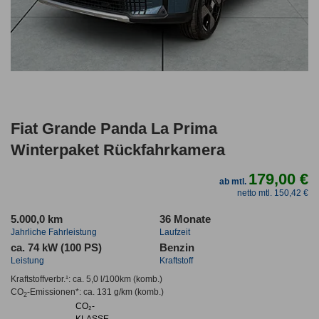
Fiat Grande Panda La Prima
Winterpaket Rückfahrkamera
179,00 €
ab mtl.
netto mtl. 150,42 €
5.000,0 km
36 Monate
Jahrliche Fahrleistung
Laufzeit
ca. 74 kW (100 PS)
Benzin
Leistung
Kraftstoff
Kraftstoffverbr.¹:
ca. 5,0 l/100km
(komb.)
CO
-Emissionen*
:
ca. 131 g/km
(komb.)
2
CO₂-