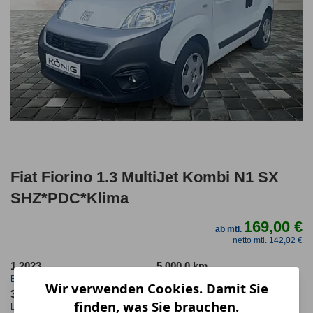
Fiat Fiorino 1.3 MultiJet Kombi N1 SX
SHZ*PDC*Klima
169,00 €
ab mtl.
netto mtl. 142,02 €
1.2023
5.000,0 km
Erstzulassung
Jahrliche Fahrleistung
Wir verwenden Cookies. Damit Sie
36 Monate
23 km
finden, was Sie brauchen.
Laufzeit
Kilometerstand