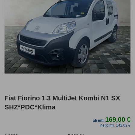
Fiat Fiorino 1.3 MultiJet Kombi N1 SX
SHZ*PDC*Klima
169,00 €
ab mtl.
netto mtl. 142,02 €