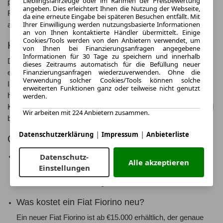
Lieblingsfahrzeuge oder im Rahmen der Preisbewertung
problemlos zu manövrieren. Die gute Übersichtlichkeit aus dem
angeben. Dies erleichtert Ihnen die Nutzung der Webseite,
Fahrzeug heraus macht das Fahren des Fiorino besonders
da eine erneute Eingabe bei späteren Besuchen entfällt. Mit
Ihrer Einwilligung werden nutzungsbasierte Informationen
angenehm und sicher.
an von Ihnen kontaktierte Händler übermittelt. Einige
Cookies/Tools werden von den Anbietern verwendet, um
Kaufen und leasen ab welchem Preis?
von Ihnen bei Finanzierungsanfragen angegebene
Informationen für 30 Tage zu speichern und innerhalb
Der Fiat Fiorino ist zu einem attraktiven Preis ab €15.000
dieses Zeitraums automatisch für die Befüllung neuer
Finanzierungsanfragen wiederzuverwenden. Ohne die
erhältlich. Alternativ können Sie den Fiorino auch leasen, was
Verwendung solcher Cookies/Tools können solche
Ihnen finanzielle Flexibilität bietet. Die genauen Konditionen
erweiterten Funktionen ganz oder teilweise nicht genutzt
werden.
hängen von verschiedenen Faktoren wie Laufzeit und
Kilometerleistung ab, daher empfehlen wir Ihnen, sich individuell
Wir arbeiten mit 224 Anbietern zusammen.
beraten zu lassen.
|
|
Datenschutzerklärung
Impressum
Anbieterliste
Oft gestellte Fragen zu Fiat Fiorino:
Wird der Fiat Fiorino noch gebaut?
Datenschutz-
Alle akzeptieren
Einstellungen
Ja, der Fiat Fiorino wird nach wie vor produziert und ist in
verschiedenen Ausstattungsvarianten erhältlich.
Was kostet ein Fiat Fiorino neu?
Ein neuer Fiat Fiorino ist ab €15.000 erhältlich, der genaue