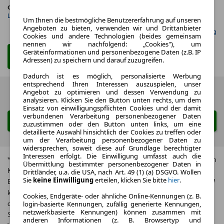
ca. 59 kW (80 PS)
Diesel
Leistung
Kraftstoff
Um Ihnen die bestmögliche Benutzererfahrung auf unseren
Angeboten zu bieten, verwenden wir und Drittanbieter
Gefunden auf mobile.de Leasing
Cookies und andere Technologien (beides gemeinsam
nennen wir nachfolgend: „Cookies"), um
Geräteinformationen und personenbezogene Daten (z.B. IP
Zum Leasing Angebot
Adressen) zu speichern und darauf zuzugreifen.
Dadurch ist es möglich, personalisierte Werbung
entsprechend Ihren Interessen auszuspielen, unser
Angebot zu optimieren und dessen Verwendung zu
Zurück
1 von 1
Weiter
analysieren. Klicken Sie den Button unten rechts, um dem
Einsatz von einwilligungspflichten Cookies und der damit
verbundenen Verarbeitung personenbezogener Daten
Suche ändern
zuzustimmen oder den Button unten links, um eine
detaillierte Auswahl hinsichtlich der Cookies zu treffen oder
um der Verarbeitung personenbezogener Daten zu
widersprechen, soweit diese auf Grundlage berechtigter
Interessen erfolgt. Die Einwilligung umfasst auch die
* Jeweils kombinierte Werte. Weitere Informationen zum offiziellen
Übermittlung bestimmter personenbezogener Daten in
Kraftstoffverbrauch und zu den offiziellen spezifischen CO₂-
Drittländer, u.a. die USA, nach Art. 49 (1) (a) DSGVO. Wollen
Sie
keine Einwilligung
erteilen, klicken Sie bitte
hier
.
Emissionen und gegebenenfalls zum Stromverbrauch neuer PKW
können dem, Leitfaden über den offiziellen Kraftstoffverbrauch,
Cookies, Endgeräte- oder ähnliche Online-Kennungen (z. B.
die offiziellen spezifischen CO₂-Emissionen und den offiziellen
login-basierte Kennungen, zufällig generierte Kennungen,
netzwerkbasierte Kennungen) können zusammen mit
Stromverbrauch neuer PKW‘ entnommen werden, der an allen
anderen Informationen (z. B. Browsertyp und