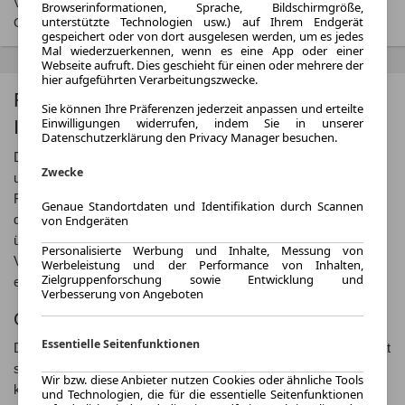
Verkaufsstellen und bei der‚ Deutschen Automobil Treuhand
Browserinformationen, Sprache, Bildschirmgröße,
unterstützte Technologien usw.) auf Ihrem Endgerät
GmbH‘ unentgeltlich erhältlich ist unter
www.dat.de
.
gespeichert oder von dort ausgelesen werden, um es jedes
Mal wiederzuerkennen, wenn es eine App oder einer
Webseite aufruft. Dies geschieht für einen oder mehrere der
hier aufgeführten Verarbeitungszwecke.
Fiat Fiorino: Der kompakte Transporter für
Sie können Ihre Präferenzen jederzeit anpassen und erteilte
Einwilligungen widerrufen, indem Sie in unserer
Ihre Bedürfnisse
Datenschutzerklärung den Privacy Manager besuchen.
Der Fiat Fiorino ist ein kompakter Transporter, der ideal für den
Zwecke
urbanen Einsatz geeignet ist. Mit seinem wendigen
Fahrverhalten und kompakten Abmessungen ist er perfekt für
Genaue Standortdaten und Identifikation durch Scannen
den Transport von Waren in engen Stadtstraßen. Der Fiorino
von Endgeräten
überzeugt zudem mit einem sparsamen Verbrauch und einer
Personalisierte Werbung und Inhalte, Messung von
Vielzahl von praktischen Features, die Ihren Arbeitsalltag
Werbeleistung und der Performance von Inhalten,
Zielgruppenforschung sowie Entwicklung und
erleichtern.
Verbesserung von Angeboten
Geschichte des Fiat Fiorino
Essentielle Seitenfunktionen
Der Fiat Fiorino wurde erstmals im Jahr 1977 vorgestellt und hat
sich seitdem zu einem beliebten Modell in der Kategorie der
Wir bzw. diese Anbieter nutzen Cookies oder ähnliche Tools
kompakten Transporter entwickelt. Ursprünglich als
und Technologien, die für die essentielle Seitenfunktionen