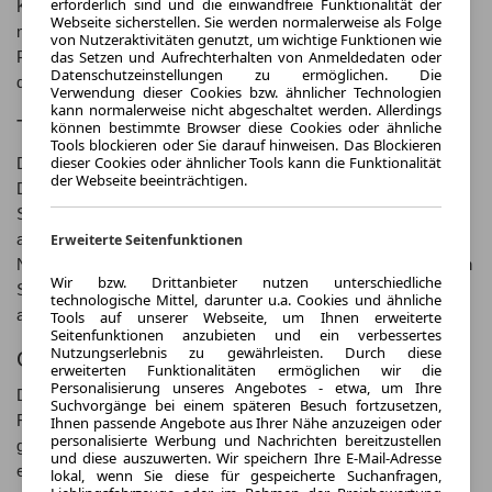
erforderlich sind und die einwandfreie Funktionalität der
Kastenwagen konzipiert, bietet der Fiorino heute auch Varianten
Webseite sicherstellen. Sie werden normalerweise als Folge
mit Fenstern oder Doppelkabine an. Der Fiorino basiert auf der
von Nutzeraktivitäten genutzt, um wichtige Funktionen wie
das Setzen und Aufrechterhalten von Anmeldedaten oder
Plattform des Fiat Punto und teilt sich viele Komponenten mit
Datenschutzeinstellungen zu ermöglichen. Die
diesem Modell.
Verwendung dieser Cookies bzw. ähnlicher Technologien
kann normalerweise nicht abgeschaltet werden. Allerdings
Technische Features
können bestimmte Browser diese Cookies oder ähnliche
Tools blockieren oder Sie darauf hinweisen. Das Blockieren
dieser Cookies oder ähnlicher Tools kann die Funktionalität
Der Fiat Fiorino ist mit einer Auswahl an effizienten Benzin- und
der Webseite beeinträchtigen.
Dieselmotoren erhältlich, die sowohl Leistung als auch
Sparsamkeit bieten. Die Ladefläche des Fiorino bietet
ausreichend Platz für Ladung von bis zu 2,8 m³ und einer
Erweiterte Seitenfunktionen
Nutzlast von bis zu 660 kg. Der Fiorino ist zudem mit modernen
Wir bzw. Drittanbieter nutzen unterschiedliche
Sicherheitsfunktionen wie ABS, ESP und Seitenairbags
technologische Mittel, darunter u.a. Cookies und ähnliche
ausgestattet, um Ihre Sicherheit zu gewährleisten.
Tools auf unserer Webseite, um Ihnen erweiterte
Seitenfunktionen anzubieten und ein verbessertes
Nutzungserlebnis zu gewährleisten. Durch diese
Gut zu wissen
erweiterten Funktionalitäten ermöglichen wir die
Personalisierung unseres Angebotes - etwa, um Ihre
Der Fiat Fiorino bietet eine hohe Wendigkeit und ein gutes
Suchvorgänge bei einem späteren Besuch fortzusetzen,
Fahrverhalten, was ihn besonders für den Einsatz in der Stadt
Ihnen passende Angebote aus Ihrer Nähe anzuzeigen oder
personalisierte Werbung und Nachrichten bereitzustellen
geeignet macht. Die kompakten Abmessungen des Fiorino
und diese auszuwerten. Wir speichern Ihre E-Mail-Adresse
ermöglichen es Ihnen, auch in engen Gassen und Parklücken
lokal, wenn Sie diese für gespeicherte Suchanfragen,