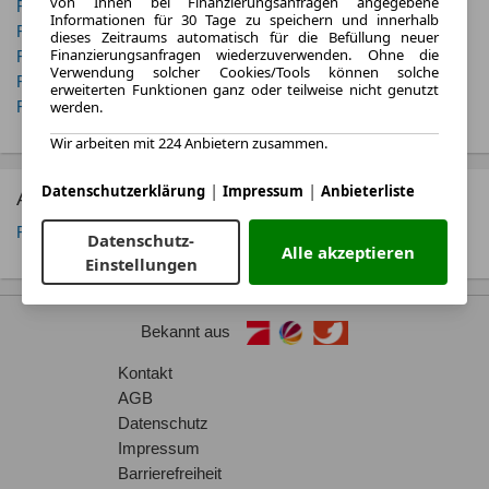
von Ihnen bei Finanzierungsanfragen angegebene
Fiat 500
Fiat 500L
Informationen für 30 Tage zu speichern und innerhalb
Fiat 500X
Fiat Doblo
dieses Zeitraums automatisch für die Befüllung neuer
Finanzierungsanfragen wiederzuverwenden. Ohne die
Fiat Ducato
Fiat Fiorino
Verwendung solcher Cookies/Tools können solche
Fiat Panda
Fiat Scudo
erweiterten Funktionen ganz oder teilweise nicht genutzt
werden.
Fiat Talento
Fiat Tipo
Wir arbeiten mit 224 Anbietern zusammen.
|
|
Datenschutzerklärung
Impressum
Anbieterliste
Alle Fiat Qubo Fahrzeugtyp Angebote
Fiat Qubo Van
Datenschutz-
Alle akzeptieren
Einstellungen
Bekannt aus
Kontakt
AGB
Datenschutz
Impressum
Barrierefreiheit