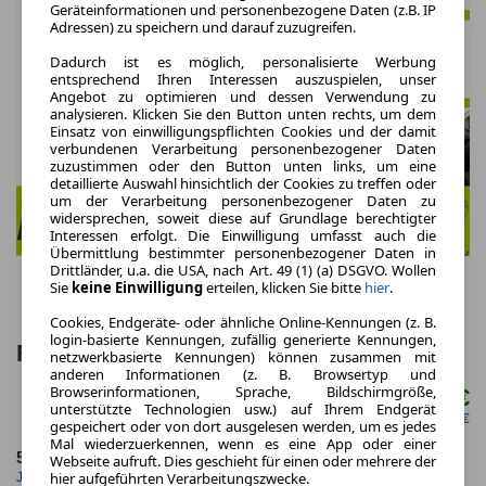
Geräteinformationen und personenbezogene Daten (z.B. IP
Adressen) zu speichern und darauf zuzugreifen.
Dadurch ist es möglich, personalisierte Werbung
entsprechend Ihren Interessen auszuspielen, unser
Angebot zu optimieren und dessen Verwendung zu
analysieren. Klicken Sie den Button unten rechts, um dem
Einsatz von einwilligungspflichten Cookies und der damit
verbundenen Verarbeitung personenbezogener Daten
zuzustimmen oder den Button unten links, um eine
detaillierte Auswahl hinsichtlich der Cookies zu treffen oder
um der Verarbeitung personenbezogener Daten zu
widersprechen, soweit diese auf Grundlage berechtigter
Interessen erfolgt. Die Einwilligung umfasst auch die
Übermittlung bestimmter personenbezogener Daten in
Drittländer, u.a. die USA, nach Art. 49 (1) (a) DSGVO. Wollen
Sie
keine Einwilligung
erteilen, klicken Sie bitte
hier
.
Cookies, Endgeräte- oder ähnliche Online-Kennungen (z. B.
login-basierte Kennungen, zufällig generierte Kennungen,
Fiat Qubo L ICON | VORLAUF | Privat
netzwerkbasierte Kennungen) können zusammen mit
anderen Informationen (z. B. Browsertyp und
Browserinformationen, Sprache, Bildschirmgröße,
269,00 €
ab mtl.
unterstützte Technologien usw.) auf Ihrem Endgerät
netto mtl. 226,05 €
gespeichert oder von dort ausgelesen werden, um es jedes
Mal wiederzuerkennen, wenn es eine App oder einer
5.000,0 km
48 Monate
Webseite aufruft. Dies geschieht für einen oder mehrere der
hier aufgeführten Verarbeitungszwecke.
Jahrliche Fahrleistung
Laufzeit