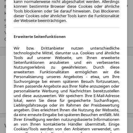
Kraftstoffverbrauch und zu den offiziellen spezifischen CO₂-
kann normalerweise nicht abgeschaltet werden. Allerdings
können bestimmte Browser diese Cookies oder ähnliche
Emissionen und gegebenenfalls zum Stromverbrauch neuer PKW
Tools blockieren oder Sie darauf hinweisen. Das Blockieren
können dem, Leitfaden über den offiziellen Kraftstoffverbrauch,
dieser Cookies oder ähnlicher Tools kann die Funktionalität
die offiziellen spezifischen CO₂-Emissionen und den offiziellen
der Webseite beeinträchtigen.
Stromverbrauch neuer PKW‘ entnommen werden, der an allen
Verkaufsstellen und bei der‚ Deutschen Automobil Treuhand
Erweiterte Seitenfunktionen
GmbH‘ unentgeltlich erhältlich ist unter
www.dat.de
.
Wir bzw. Drittanbieter nutzen unterschiedliche
technologische Mittel, darunter u.a. Cookies und ähnliche
Tools auf unserer Webseite, um Ihnen erweiterte
Seitenfunktionen anzubieten und ein verbessertes
Fiat Qubo Bewertungen
Nutzungserlebnis zu gewährleisten. Durch diese
erweiterten Funktionalitäten ermöglichen wir die
6 Nutzer auf autoplenum.de
Personalisierung unseres Angebotes - etwa, um Ihre
Suchvorgänge bei einem späteren Besuch fortzusetzen,
3.2
/5
Ihnen passende Angebote aus Ihrer Nähe anzuzeigen oder
personalisierte Werbung und Nachrichten bereitzustellen
und diese auszuwerten. Wir speichern Ihre E-Mail-Adresse
lokal, wenn Sie diese für gespeicherte Suchanfragen,
Alle Bewertungen ansehen
Lieblingsfahrzeuge oder im Rahmen der Preisbewertung
angeben. Dies erleichtert Ihnen die Nutzung der Webseite,
da eine erneute Eingabe bei späteren Besuchen entfällt. Mit
Ihrer Einwilligung werden nutzungsbasierte Informationen
an von Ihnen kontaktierte Händler übermittelt. Einige
Weitere Fiat Modelle
Cookies/Tools werden von den Anbietern verwendet, um