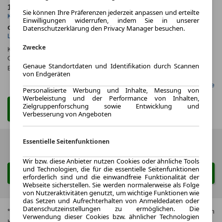
15 km
1.0
Sie können Ihre Präferenzen jederzeit anpassen und erteilte
Kilometerstand
Leasingfaktor
Einwilligungen widerrufen, indem Sie in unserer
ca. 75 kW (102 PS)
Diesel
Datenschutzerklärung den Privacy Manager besuchen.
Leistung
Kraftstoff
Zwecke
Kraftstoffverbr.¹:
ca. 5,5 l/100km
(komb.)
CO
-Emissionen*
:
ca. 145 g/km
(komb.)
2
Genaue Standortdaten und Identifikation durch Scannen
Effizienzklasse:
E
von Endgeräten
Gefunden auf LeasingMarkt.de
Personalisierte Werbung und Inhalte, Messung von
Werbeleistung und der Performance von Inhalten,
Zielgruppenforschung sowie Entwicklung und
Zum Leasing Angebot
Verbesserung von Angeboten
Essentielle Seitenfunktionen
Zurück
1 von 1
Weiter
Wir bzw. diese Anbieter nutzen Cookies oder ähnliche Tools
und Technologien, die für die essentielle Seitenfunktionen
Suche ändern
erforderlich sind und die einwandfreie Funktionalität der
Webseite sicherstellen. Sie werden normalerweise als Folge
von Nutzeraktivitäten genutzt, um wichtige Funktionen wie
das Setzen und Aufrechterhalten von Anmeldedaten oder
Datenschutzeinstellungen zu ermöglichen. Die
* Jeweils kombinierte Werte. Weitere Informationen zum offiziellen
Verwendung dieser Cookies bzw. ähnlicher Technologien