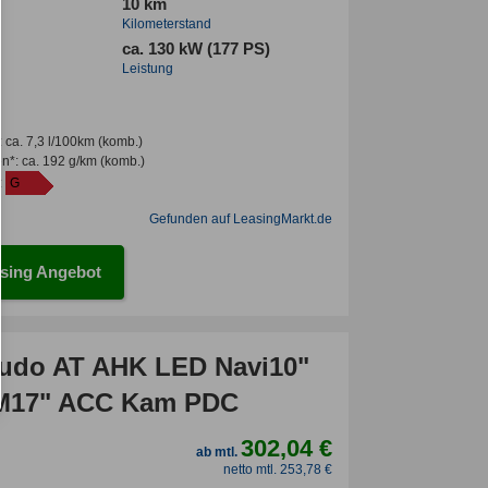
10 km
Kilometerstand
ca. 130 kW (177 PS)
Leistung
:
ca. 7,3 l/100km
(komb.)
en*
:
ca. 192 g/km
(komb.)
:
G
Gefunden auf LeasingMarkt.de
sing Angebot
cudo AT AHK LED Navi10"
LM17" ACC Kam PDC
302,04 €
ab mtl.
netto mtl. 253,78 €