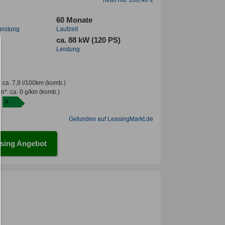
60 Monate
leistung
Laufzeit
ca. 88 kW (120 PS)
Leistung
:
ca. 7,9 l/100km
(komb.)
en*
:
ca. 0 g/km
(komb.)
:
A
Gefunden auf LeasingMarkt.de
sing Angebot