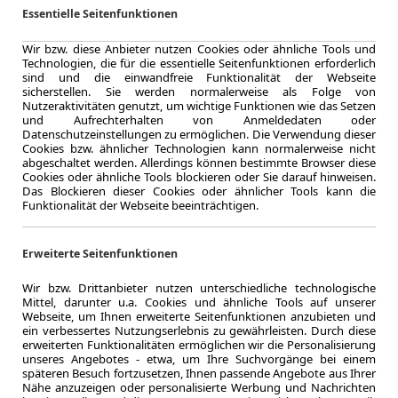
Leasingfaktor
Essentielle Seitenfunktionen
Diesel
Kraftstoff
Wir bzw. diese Anbieter nutzen Cookies oder ähnliche Tools und
Technologien, die für die essentielle Seitenfunktionen erforderlich
Kraftstoffverbr.¹
sind und die einwandfreie Funktionalität der Webseite
CO
-Emission
2
sicherstellen. Sie werden normalerweise als Folge von
Effizienzklasse
Nutzeraktivitäten genutzt, um wichtige Funktionen wie das Setzen
und Aufrechterhalten von Anmeldedaten oder
Datenschutzeinstellungen zu ermöglichen. Die Verwendung dieser
Cookies bzw. ähnlicher Technologien kann normalerweise nicht
abgeschaltet werden. Allerdings können bestimmte Browser diese
Zum Lea
Cookies oder ähnliche Tools blockieren oder Sie darauf hinweisen.
Das Blockieren dieser Cookies oder ähnlicher Tools kann die
Funktionalität der Webseite beeinträchtigen.
LEASING
Fiat S
Erweiterte Seitenfunktionen
Keyl 
Wir bzw. Drittanbieter nutzen unterschiedliche technologische
Mittel, darunter u.a. Cookies und ähnliche Tools auf unserer
Webseite, um Ihnen erweiterte Seitenfunktionen anzubieten und
ein verbessertes Nutzungserlebnis zu gewährleisten. Durch diese
erweiterten Funktionalitäten ermöglichen wir die Personalisierung
unseres Angebotes - etwa, um Ihre Suchvorgänge bei einem
9.2025
späteren Besuch fortzusetzen, Ihnen passende Angebote aus Ihrer
Erstzulassung
Nähe anzuzeigen oder personalisierte Werbung und Nachrichten