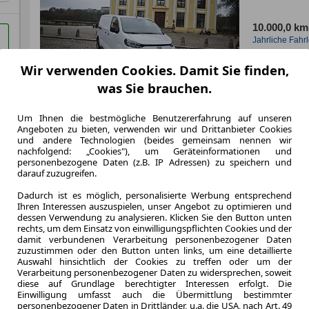
10.000,0 km
Jahrliche Fahr
0.6
Wir verwenden Cookies. Damit Sie finden,
Leasingfaktor
Diesel
was Sie brauchen.
Kraftstoff
Kraftstoffverbr.¹
Um Ihnen die bestmögliche Benutzererfahrung auf unseren
CO
-Emission
Angeboten zu bieten, verwenden wir und Drittanbieter Cookies
2
und andere Technologien (beides gemeinsam nennen wir
Effizienzklasse
nachfolgend: „Cookies"), um Geräteinformationen und
personenbezogene Daten (z.B. IP Adressen) zu speichern und
darauf zuzugreifen.
Dadurch ist es möglich, personalisierte Werbung entsprechend
Zum Lea
Ihren Interessen auszuspielen, unser Angebot zu optimieren und
dessen Verwendung zu analysieren. Klicken Sie den Button unten
rechts, um dem Einsatz von einwilligungspflichten Cookies und der
damit verbundenen Verarbeitung personenbezogener Daten
zuzustimmen oder den Button unten links, um eine detaillierte
Auswahl hinsichtlich der Cookies zu treffen oder um der
Verarbeitung personenbezogener Daten zu widersprechen, soweit
diese auf Grundlage berechtigter Interessen erfolgt. Die
Einwilligung umfasst auch die Übermittlung bestimmter
personenbezogener Daten in Drittländer, u.a. die USA, nach Art. 49