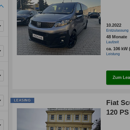
10.2022
Erstzulassung
48 Monate
Laufzeit
ca. 106 kW 
Leistung
Zum Lea
LEASING
Fiat S
120 PS