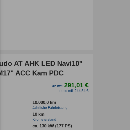
cudo AT AHK LED Navi10"
LM17" ACC Kam PDC
291,01 €
ab mtl.
netto mtl. 244,54 €
10.000,0 km
Jahrliche Fahrleistung
10 km
Kilometerstand
ca. 130 kW (177 PS)