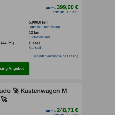
399,00 €
ab mtl.
netto mtl. 335,29 €
5.000,0 km
Jahrliche Fahrleistung
13 km
Kilometerstand
(144 PS)
Diesel
Kraftstoff
Gefunden auf mobile.de Leasing
sing Angebot
cudo 🚀 Kastenwagen M
 🚀
248,71 €
ab mtl.
netto mtl. 208,40 €