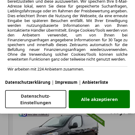
bereitzustellen und diese auszuwerten. Wir speichern Ihre E-Mail-
48 Monate
Adresse lokal, wenn Sie diese für gespeicherte Suchanfragen,
Laufzeit
Lieblingsfahrzeuge oder im Rahmen der Preisbewertung angeben.
0.6
Dies erleichtert Ihnen die Nutzung der Webseite, da eine erneute
Leasingfaktor
Eingabe bei späteren Besuchen entfällt. Mit Ihrer Einwilligung
werden nutzungsbasierte Informationen an von Ihnen
Diesel
kontaktierte Händler übermittelt. Einige Cookies/Tools werden von
Kraftstoff
den Anbietern verwendet, um von Ihnen bei
Kraftstoffverbr.¹
Finanzierungsanfragen angegebene Informationen für 30 Tage zu
speichern und innerhalb dieses Zeitraums automatisch für die
CO
-Emission
2
Befüllung neuer Finanzierungsanfragen wiederzuverwenden.
Effizienzklasse
Ohne die Verwendung solcher Cookies/Tools können solche
erweiterten Funktionen ganz oder teilweise nicht genutzt werden.
e
Wir arbeiten mit 224 Anbietern zusammen.
Zum Lea
|
|
Datenschutzerklärung
Impressum
Anbieterliste
Datenschutz-
Alle akzeptieren
LEASING
Fiat S
Einstellungen
Keyl 