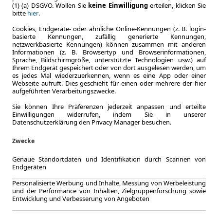
(1) (a) DSGVO. Wollen Sie
keine Einwilligung
erteilen, klicken Sie
bitte
hier
.
Cookies, Endgeräte- oder ähnliche Online-Kennungen (z. B. login-
basierte Kennungen, zufällig generierte Kennungen,
netzwerkbasierte Kennungen) können zusammen mit anderen
Informationen (z. B. Browsertyp und Browserinformationen,
Sprache, Bildschirmgröße, unterstützte Technologien usw.) auf
Ihrem Endgerät gespeichert oder von dort ausgelesen werden, um
es jedes Mal wiederzuerkennen, wenn es eine App oder einer
Webseite aufruft. Dies geschieht für einen oder mehrere der hier
aufgeführten Verarbeitungszwecke.
LEASING
Fiat S
Sie können Ihre Präferenzen jederzeit anpassen und erteilte
Einwilligungen widerrufen, indem Sie in unserer
Keyl 
Datenschutzerklärung den Privacy Manager besuchen.
Zwecke
Genaue Standortdaten und Identifikation durch Scannen von
Endgeräten
9.2025
Erstzulassung
Personalisierte Werbung und Inhalte, Messung von Werbeleistung
und der Performance von Inhalten, Zielgruppenforschung sowie
48 Monate
Entwicklung und Verbesserung von Angeboten
Laufzeit
0.6