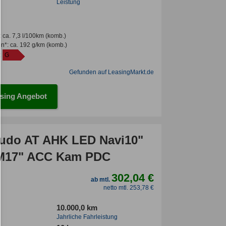
Leistung
:
ca. 7,3 l/100km
(komb.)
en*
:
ca. 192 g/km
(komb.)
:
G
Gefunden auf LeasingMarkt.de
sing Angebot
cudo AT AHK LED Navi10"
LM17" ACC Kam PDC
302,04 €
ab mtl.
netto mtl. 253,78 €
10.000,0 km
Jahrliche Fahrleistung