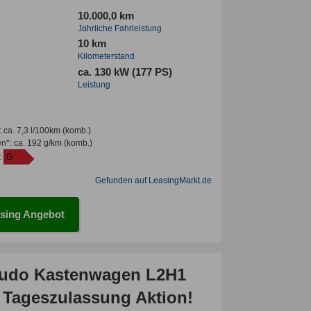
10.000,0 km
Jahrliche Fahrleistung
10 km
Kilometerstand
ca. 130 kW (177 PS)
Leistung
:
ca. 7,3 l/100km
(komb.)
en*
:
ca. 192 g/km
(komb.)
:
G
Gefunden auf LeasingMarkt.de
sing Angebot
cudo Kastenwagen L2H1
 Tageszulassung Aktion!