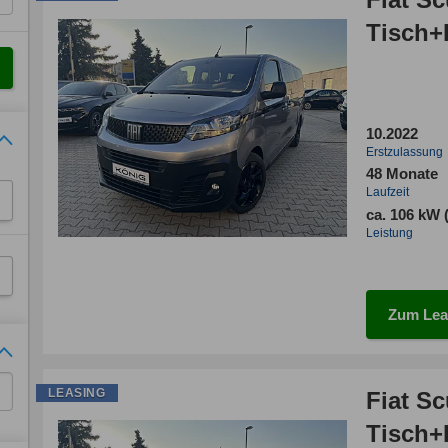
Tisch+
10.2022
Erstzulassung
48 Monate
Laufzeit
ca. 106 kW 
Leistung
Zum Lea
LEASING
Fiat S
Tisch+