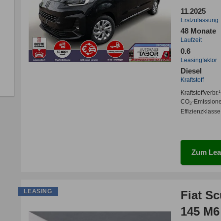
11.2025
Erstzulassung
48 Monate
Laufzeit
0.6
Leasingfaktor
Diesel
Kraftstoff
Kraftstoffverbr.¹
CO
-Emission
2
Effizienzklasse
Zum Lea
LEASING
Fiat S
145 M6