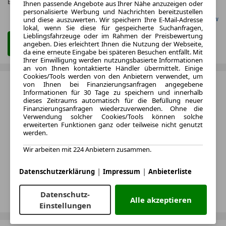
Effizienzklasse:
A
Ihnen passende Angebote aus Ihrer Nähe anzuzeigen oder
personalisierte Werbung und Nachrichten bereitzustellen
und diese auszuwerten. Wir speichern Ihre E-Mail-Adresse
Gefunden auf Carwow
lokal, wenn Sie diese für gespeicherte Suchanfragen,
Lieblingsfahrzeuge oder im Rahmen der Preisbewertung
angeben. Dies erleichtert Ihnen die Nutzung der Webseite,
Zum Leasing Angebot
da eine erneute Eingabe bei späteren Besuchen entfällt. Mit
Ihrer Einwilligung werden nutzungsbasierte Informationen
an von Ihnen kontaktierte Händler übermittelt. Einige
Cookies/Tools werden von den Anbietern verwendet, um
von Ihnen bei Finanzierungsanfragen angegebene
Informationen für 30 Tage zu speichern und innerhalb
dieses Zeitraums automatisch für die Befüllung neuer
Finanzierungsanfragen wiederzuverwenden. Ohne die
Verwendung solcher Cookies/Tools können solche
erweiterten Funktionen ganz oder teilweise nicht genutzt
werden.
Wir arbeiten mit 224 Anbietern zusammen.
|
|
Datenschutzerklärung
Impressum
Anbieterliste
Datenschutz-
Alle akzeptieren
Einstellungen