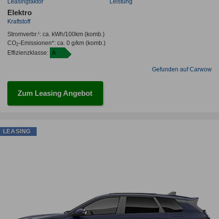
Leasingfaktor
Leistung
Elektro
Kraftstoff
Stromverbr.¹:
ca. kWh/100km
(komb.)
CO
-Emissionen*
:
ca. 0 g/km
(komb.)
2
Effizienzklasse:
A
Gefunden auf Carwow
Zum Leasing Angebot
LEASING