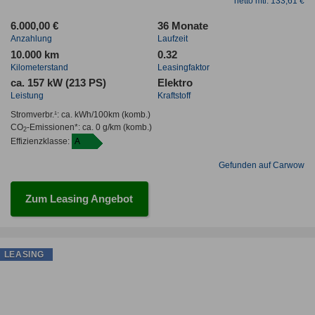
netto mtl. 133,61 €
6.000,00 €
36 Monate
Anzahlung
Laufzeit
10.000 km
0.32
Kilometerstand
Leasingfaktor
ca. 157 kW (213 PS)
Elektro
Leistung
Kraftstoff
Stromverbr.¹:
ca. kWh/100km
(komb.)
CO
-Emissionen*
:
ca. 0 g/km
(komb.)
2
Effizienzklasse:
A
Gefunden auf Carwow
Zum Leasing Angebot
LEASING