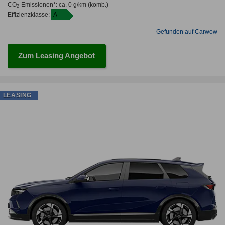
CO
-Emissionen*
:
ca. 0 g/km
(komb.)
2
Effizienzklasse:
A
Gefunden auf Carwow
Zum Leasing Angebot
LEASING