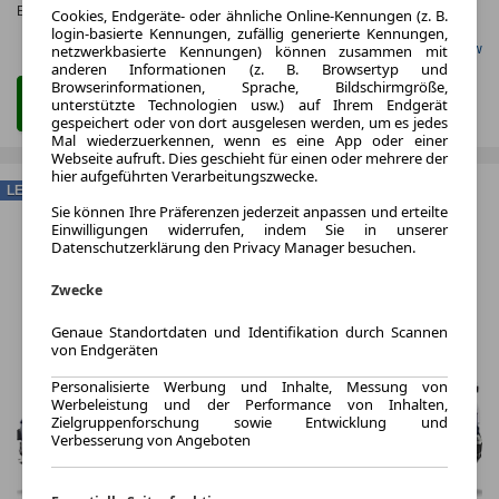
Effizienzklasse:
A
Cookies, Endgeräte- oder ähnliche Online-Kennungen (z. B.
login-basierte Kennungen, zufällig generierte Kennungen,
Gefunden auf Carwow
netzwerkbasierte Kennungen) können zusammen mit
anderen Informationen (z. B. Browsertyp und
Browserinformationen, Sprache, Bildschirmgröße,
Zum Leasing Angebot
unterstützte Technologien usw.) auf Ihrem Endgerät
gespeichert oder von dort ausgelesen werden, um es jedes
Mal wiederzuerkennen, wenn es eine App oder einer
Webseite aufruft. Dies geschieht für einen oder mehrere der
hier aufgeführten Verarbeitungszwecke.
LEASING
Sie können Ihre Präferenzen jederzeit anpassen und erteilte
Einwilligungen widerrufen, indem Sie in unserer
Datenschutzerklärung den Privacy Manager besuchen.
Zwecke
Genaue Standortdaten und Identifikation durch Scannen
von Endgeräten
Personalisierte Werbung und Inhalte, Messung von
Werbeleistung und der Performance von Inhalten,
Zielgruppenforschung sowie Entwicklung und
Verbesserung von Angeboten