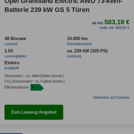
Opel Grandland Electric AWD 73-kWh-
Batterie 239 kW GS 5 Türen
583,19 €
ab mtl.
netto mtl. 489,92 €
48 Monate
10.000 km
Laufzeit
Kilometerstand
1.03
ca. 239 kW (325 PS)
Leasingfaktor
Leistung
Elektro
Kraftstoff
Stromverbr.¹:
ca. kWh/100km
(komb.)
CO
-Emissionen*
:
ca. 0 g/km
(komb.)
2
Effizienzklasse:
A
Gefunden auf Carwow
Zum Leasing Angebot