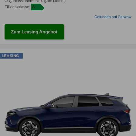
CO
-Emissionen*
:
ca. 0 g/km
(komb.)
2
Effizienzklasse:
A
Gefunden auf Carwow
Zum Leasing Angebot
LEASING