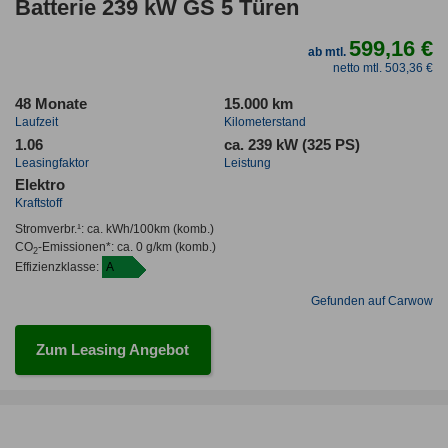
Batterie 239 kW GS 5 Türen
599,16 €
ab mtl.
netto mtl. 503,36 €
48 Monate
15.000 km
Laufzeit
Kilometerstand
1.06
ca. 239 kW (325 PS)
Leasingfaktor
Leistung
Elektro
Kraftstoff
Stromverbr.¹:
ca. kWh/100km
(komb.)
CO
-Emissionen*
:
ca. 0 g/km
(komb.)
2
Effizienzklasse:
A
Gefunden auf Carwow
Zum Leasing Angebot