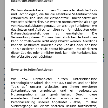
Essentielle Seitenfunktionen
Wir bzw. diese Anbieter nutzen Cookies oder ähnliche Tools
und Technologien, die für die essentielle Seitenfunktionen
erforderlich sind und die einwandfreie Funktionalität der
Webseite sicherstellen. Sie werden normalerweise als Folge
von Nutzeraktivitäten genutzt, um wichtige Funktionen wie
das Setzen und Aufrechterhalten von Anmeldedaten oder
Datenschutzeinstellungen zu ermöglichen. Die
Verwendung dieser Cookies bzw. ähnlicher Technologien
Opel Grandland Electric 73-kWh-Batterie
kann normalerweise nicht abgeschaltet werden. Allerdings
können bestimmte Browser diese Cookies oder ähnliche
157 kW Ultimate 5 Türen
Tools blockieren oder Sie darauf hinweisen. Das Blockieren
dieser Cookies oder ähnlicher Tools kann die Funktionalität
561,34 €
der Webseite beeinträchtigen.
ab mtl.
netto mtl. 471,43 €
Erweiterte Seitenfunktionen
48 Monate
10.000 km
Laufzeit
Kilometerstand
Wir bzw. Drittanbieter nutzen unterschiedliche
1.03
ca. 157 kW (213 PS)
technologische Mittel, darunter u.a. Cookies und ähnliche
Leasingfaktor
Leistung
Tools auf unserer Webseite, um Ihnen erweiterte
Elektro
Seitenfunktionen anzubieten und ein verbessertes
Kraftstoff
Nutzungserlebnis zu gewährleisten. Durch diese
erweiterten Funktionalitäten ermöglichen wir die
Stromverbr.¹:
ca. kWh/100km
(komb.)
Personalisierung unseres Angebotes - etwa, um Ihre
CO
-Emissionen*
:
ca. 0 g/km
(komb.)
Suchvorgänge bei einem späteren Besuch fortzusetzen,
2