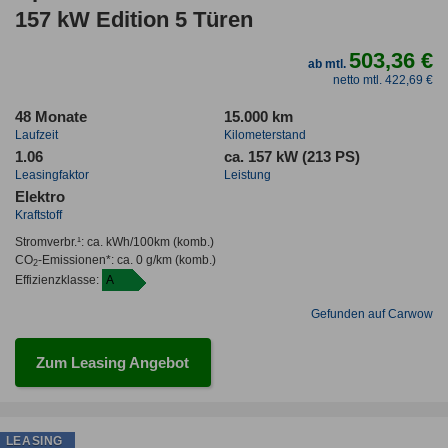
157 kW Edition 5 Türen
503,36 €
ab mtl.
netto mtl. 422,69 €
48 Monate
15.000 km
Laufzeit
Kilometerstand
1.06
ca. 157 kW (213 PS)
Leasingfaktor
Leistung
Elektro
Kraftstoff
Stromverbr.¹:
ca. kWh/100km
(komb.)
CO
-Emissionen*
:
ca. 0 g/km
(komb.)
2
Effizienzklasse:
A
Gefunden auf Carwow
Zum Leasing Angebot
LEASING