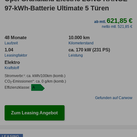
97-kWh-Batterie Ultimate 5 Türen
621,85 €
ab mtl.
netto mtl. 521,85 €
48 Monate
10.000 km
Laufzeit
Kilometerstand
1.04
ca. 170 kW (231 PS)
Leasingfaktor
Leistung
Elektro
Kraftstoff
Stromverbr.¹:
ca. kWh/100km
(komb.)
CO
-Emissionen*
:
ca. 0 g/km
(komb.)
2
Effizienzklasse:
A
Gefunden auf Carwow
Zum Leasing Angebot
LEASING