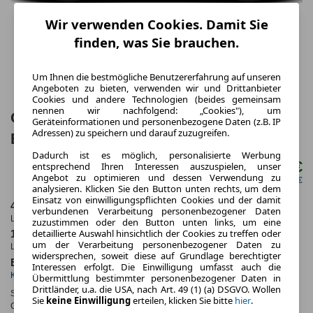
Wir verwenden Cookies. Damit Sie
finden, was Sie brauchen.
Um Ihnen die bestmögliche Benutzererfahrung auf unseren
Angeboten zu bieten, verwenden wir und Drittanbieter
Cookies und andere Technologien (beides gemeinsam
nennen wir nachfolgend: „Cookies"), um
Opel Grandland Electric AWD 73-kWh-
Geräteinformationen und personenbezogene Daten (z.B. IP
Adressen) zu speichern und darauf zuzugreifen.
Batterie 239 kW Edition 5 Türen
Dadurch ist es möglich, personalisierte Werbung
534,45 €
entsprechend Ihren Interessen auszuspielen, unser
ab mtl.
Angebot zu optimieren und dessen Verwendung zu
netto mtl. 448,74 €
analysieren. Klicken Sie den Button unten rechts, um dem
Einsatz von einwilligungspflichten Cookies und der damit
48 Monate
10.000 km
verbundenen Verarbeitung personenbezogener Daten
Laufzeit
Kilometerstand
zuzustimmen oder den Button unten links, um eine
detaillierte Auswahl hinsichtlich der Cookies zu treffen oder
1.02
ca. 239 kW (325 PS)
um der Verarbeitung personenbezogener Daten zu
Leasingfaktor
Leistung
widersprechen, soweit diese auf Grundlage berechtigter
Elektro
Interessen erfolgt. Die Einwilligung umfasst auch die
Kraftstoff
Übermittlung bestimmter personenbezogener Daten in
Drittländer, u.a. die USA, nach Art. 49 (1) (a) DSGVO. Wollen
Stromverbr.¹:
ca. kWh/100km
(komb.)
Sie
keine Einwilligung
erteilen, klicken Sie bitte
hier
.
CO
-Emissionen*
:
ca. 0 g/km
(komb.)
2