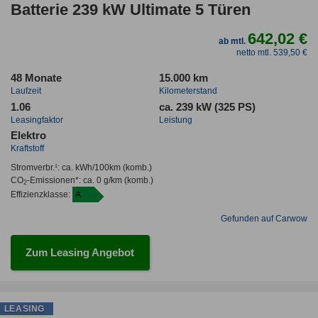
Batterie 239 kW Ultimate 5 Türen
642,02 €
ab mtl.
netto mtl. 539,50 €
48 Monate
15.000 km
Laufzeit
Kilometerstand
1.06
ca. 239 kW (325 PS)
Leasingfaktor
Leistung
Elektro
Kraftstoff
Stromverbr.¹:
ca. kWh/100km
(komb.)
CO
-Emissionen*
:
ca. 0 g/km
(komb.)
2
Effizienzklasse:
A
Gefunden auf Carwow
Zum Leasing Angebot
LEASING