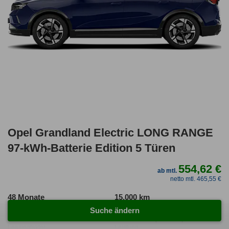
Opel Grandland Electric LONG RANGE
97-kWh-Batterie Edition 5 Türen
554,62 €
ab mtl.
netto mtl. 465,55 €
48 Monate
15.000 km
Laufzeit
Kilometerstand
Suche ändern
1.06
ca. 170 kW (231 PS)
Leasingfaktor
Leistung