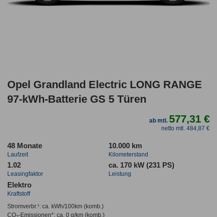
Opel Grandland Electric LONG RANGE
97-kWh-Batterie GS 5 Türen
577,31 €
ab mtl.
netto mtl. 484,87 €
48 Monate
10.000 km
Laufzeit
Kilometerstand
1.02
ca. 170 kW (231 PS)
Leasingfaktor
Leistung
Elektro
Kraftstoff
Stromverbr.¹:
ca. kWh/100km
(komb.)
CO
-Emissionen*
:
ca. 0 g/km
(komb.)
2