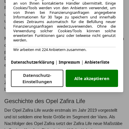
Der Van überzeugt nicht nur mit seinem großzügigen
an von Ihnen kontaktierte Händler übermittelt. Einige
Cookies/Tools werden von den Anbietern verwendet, um
Platzangebot, sondern auch mit einer modernen Ausstattung
von Ihnen bei Finanzierungsanfragen angegebene
und einem ansprechenden Design. Die neuesten Sicherheits-
Informationen für 30 Tage zu speichern und innerhalb
und Assistenzsysteme sorgen für ein hohes Maß an Sicherheit
dieses Zeitraums automatisch für die Befüllung neuer
Finanzierungsanfragen wiederzuverwenden. Ohne die
und Fahrkomfort.
Verwendung solcher Cookies/Tools können solche
erweiterten Funktionen ganz oder teilweise nicht genutzt
Mit verschiedenen Motorisierungen und Ausstattungslinien kann
werden.
der Opel Zafira Life individuell konfiguriert werden, um den
Wir arbeiten mit 224 Anbietern zusammen.
persönlichen Bedürfnissen und Vorlieben gerecht zu werden.
Dank seiner vielseitigen Einsatzmöglichkeiten ist der Zafira Life
|
|
Datenschutzerklärung
Impressum
Anbieterliste
ein beliebter Begleiter für vielfältige Anforderungen im Alltag.
Datenschutz-
Entdecken Sie die Geschichte, Technik und Details des Opel
Alle akzeptieren
Einstellungen
Zafira Life und erfahren Sie, warum dieser Van zu Recht zu den
beliebtesten Modellen seiner Klasse gehört.
Geschichte des Opel Zafira Life
Der Opel Zafira Life wurde erstmals im Jahr 2019 vorgestellt
und ist seitdem eine feste Größe im Segment der Vans. Als
Nachfolger des Opel Zafira setzt der Zafira Life neue Maßstäbe