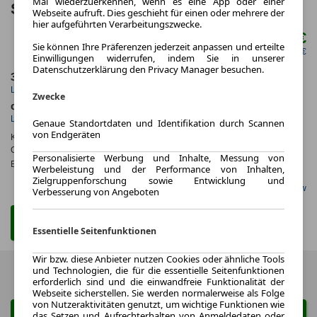
Mal wiederzuerkennen, wenn es eine App oder einer
Selection M Auto 4 Türen
Webseite aufruft. Dies geschieht für einen oder mehrere der
hier aufgeführten Verarbeitungszwecke.
449,00 €
ab mtl.
Sie können Ihre Präferenzen jederzeit anpassen und erteilte
netto mtl. 377,31 €
Einwilligungen widerrufen, indem Sie in unserer
Datenschutzerklärung den Privacy Manager besuchen.
36 Monate
10.000 km
Laufzeit
Kilometerstand
Zwecke
ca. 90 kW (122 PS)
Diesel
Leistung
Kraftstoff
Genaue Standortdaten und Identifikation durch Scannen
von Endgeräten
Kraftstoffverbr.¹:
ca. 6,9 l/100km
(komb.)
CO
-Emissionen*
:
ca. 179 g/km
(komb.)
2
Personalisierte Werbung und Inhalte, Messung von
Effizienzklasse:
G
Werbeleistung und der Performance von Inhalten,
Zielgruppenforschung sowie Entwicklung und
Gefunden auf Carwow
Verbesserung von Angeboten
Zum Leasing Angebot
Essentielle Seitenfunktionen
Wir bzw. diese Anbieter nutzen Cookies oder ähnliche Tools
und Technologien, die für die essentielle Seitenfunktionen
Zurück
1 von 1
Weiter
erforderlich sind und die einwandfreie Funktionalität der
Webseite sicherstellen. Sie werden normalerweise als Folge
von Nutzeraktivitäten genutzt, um wichtige Funktionen wie
Suche ändern
das Setzen und Aufrechterhalten von Anmeldedaten oder