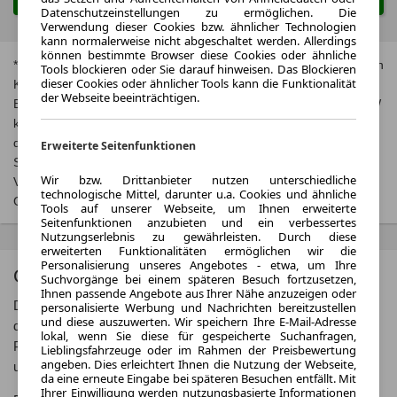
Datenschutzeinstellungen zu ermöglichen. Die
Verwendung dieser Cookies bzw. ähnlicher Technologien
kann normalerweise nicht abgeschaltet werden. Allerdings
können bestimmte Browser diese Cookies oder ähnliche
* Jeweils kombinierte Werte. Weitere Informationen zum offiziellen
Tools blockieren oder Sie darauf hinweisen. Das Blockieren
dieser Cookies oder ähnlicher Tools kann die Funktionalität
Kraftstoffverbrauch und zu den offiziellen spezifischen CO₂-
der Webseite beeinträchtigen.
Emissionen und gegebenenfalls zum Stromverbrauch neuer PKW
können dem, Leitfaden über den offiziellen Kraftstoffverbrauch,
die offiziellen spezifischen CO₂-Emissionen und den offiziellen
Erweiterte Seitenfunktionen
Stromverbrauch neuer PKW‘ entnommen werden, der an allen
Wir bzw. Drittanbieter nutzen unterschiedliche
Verkaufsstellen und bei der‚ Deutschen Automobil Treuhand
technologische Mittel, darunter u.a. Cookies und ähnliche
GmbH‘ unentgeltlich erhältlich ist unter
www.dat.de
.
Tools auf unserer Webseite, um Ihnen erweiterte
Seitenfunktionen anzubieten und ein verbessertes
Nutzungserlebnis zu gewährleisten. Durch diese
erweiterten Funktionalitäten ermöglichen wir die
Personalisierung unseres Angebotes - etwa, um Ihre
Opel Zafira Life
Suchvorgänge bei einem späteren Besuch fortzusetzen,
Ihnen passende Angebote aus Ihrer Nähe anzuzeigen oder
Der Opel Zafira Life ist ein geräumiger und komfortabler Van,
personalisierte Werbung und Nachrichten bereitzustellen
und diese auszuwerten. Wir speichern Ihre E-Mail-Adresse
der sich ideal für Familien oder Geschäftsreisende eignet. Mit
lokal, wenn Sie diese für gespeicherte Suchanfragen,
Platz für bis zu 9 Personen bietet der Zafira Life viel Flexibilität
Lieblingsfahrzeuge oder im Rahmen der Preisbewertung
angeben. Dies erleichtert Ihnen die Nutzung der Webseite,
und Komfort für lange Fahrten oder den täglichen Gebrauch.
da eine erneute Eingabe bei späteren Besuchen entfällt. Mit
Ihrer Einwilligung werden nutzungsbasierte Informationen