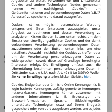
Angeboten zu bieten, verwenden wir und Drittanbieter
Cookies und andere Technologien (beides gemeinsam
nennen wir nachfolgend: „Cookies"), um
Geräteinformationen und personenbezogene Daten (z.B. IP
Adressen) zu speichern und darauf zuzugreifen.
Dadurch ist es möglich, personalisierte Werbung
entsprechend Ihren Interessen auszuspielen, unser
Angebot zu optimieren und dessen Verwendung zu
analysieren. Klicken Sie den Button unten rechts, um dem
Einsatz von einwilligungspflichten Cookies und der damit
verbundenen Verarbeitung personenbezogener Daten
zuzustimmen oder den Button unten links, um eine
detaillierte Auswahl hinsichtlich der Cookies zu treffen oder
um der Verarbeitung personenbezogener Daten zu
widersprechen, soweit diese auf Grundlage berechtigter
Interessen erfolgt. Die Einwilligung umfasst auch die
Übermittlung bestimmter personenbezogener Daten in
Drittländer, u.a. die USA, nach Art. 49 (1) (a) DSGVO. Wollen
Sie
keine Einwilligung
erteilen, klicken Sie bitte
hier
.
Cookies, Endgeräte- oder ähnliche Online-Kennungen (z. B.
login-basierte Kennungen, zufällig generierte Kennungen,
netzwerkbasierte Kennungen) können zusammen mit
anderen Informationen (z. B. Browsertyp und
Browserinformationen, Sprache, Bildschirmgröße,
unterstützte Technologien usw.) auf Ihrem Endgerät
Opel Zafira Life 2.0 Diesel 90kW
gespeichert oder von dort ausgelesen werden, um es jedes