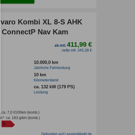
ivaro Kombi XL 8-S AHK
 ConnectP Nav Kam
411,99 €
ab mtl.
netto mtl. 345,38 €
10.000,0 km
Jahrliche Fahrleistung
10 km
Kilometerstand
ca. 132 kW (179 PS)
Leistung
:
ca. 7,0 l/100km
(komb.)
en*
:
ca. 183 g/km
(komb.)
:
G
Gefunden auf LeasingMarkt.de