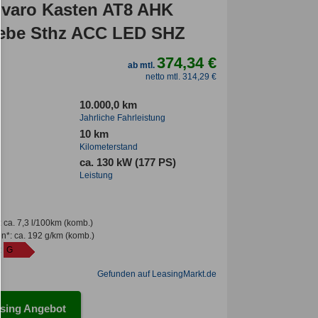
ivaro Kasten AT8 AHK
ebe Sthz ACC LED SHZ
374,34 €
ab mtl.
netto mtl. 314,29 €
10.000,0 km
Jahrliche Fahrleistung
10 km
Kilometerstand
ca. 130 kW (177 PS)
Leistung
:
ca. 7,3 l/100km
(komb.)
en*
:
ca. 192 g/km
(komb.)
:
G
Gefunden auf LeasingMarkt.de
sing Angebot