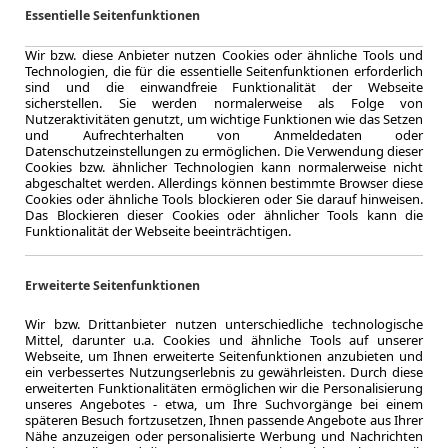
LEASING
Opel V
Essentielle Seitenfunktionen
2xSchi
Wir bzw. diese Anbieter nutzen Cookies oder ähnliche Tools und
Technologien, die für die essentielle Seitenfunktionen erforderlich
sind und die einwandfreie Funktionalität der Webseite
sicherstellen. Sie werden normalerweise als Folge von
Nutzeraktivitäten genutzt, um wichtige Funktionen wie das Setzen
und Aufrechterhalten von Anmeldedaten oder
3.2026
Datenschutzeinstellungen zu ermöglichen. Die Verwendung dieser
Cookies bzw. ähnlicher Technologien kann normalerweise nicht
Erstzulassung
abgeschaltet werden. Allerdings können bestimmte Browser diese
48 Monate
Cookies oder ähnliche Tools blockieren oder Sie darauf hinweisen.
Laufzeit
Das Blockieren dieser Cookies oder ähnlicher Tools kann die
0.7
Funktionalität der Webseite beeinträchtigen.
Leasingfaktor
Diesel
Erweiterte Seitenfunktionen
Kraftstoff
Kraftstoffverbr.¹
Wir bzw. Drittanbieter nutzen unterschiedliche technologische
CO
-Emission
2
Mittel, darunter u.a. Cookies und ähnliche Tools auf unserer
Effizienzklasse
Webseite, um Ihnen erweiterte Seitenfunktionen anzubieten und
ein verbessertes Nutzungserlebnis zu gewährleisten. Durch diese
erweiterten Funktionalitäten ermöglichen wir die Personalisierung
unseres Angebotes - etwa, um Ihre Suchvorgänge bei einem
späteren Besuch fortzusetzen, Ihnen passende Angebote aus Ihrer
Zum Lea
Nähe anzuzeigen oder personalisierte Werbung und Nachrichten