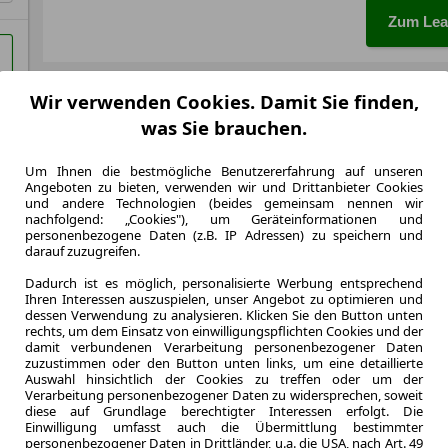
Zum Lea
Wir verwenden Cookies. Damit Sie finden,
LEASING
Opel V
was Sie brauchen.
ModuW
Um Ihnen die bestmögliche Benutzererfahrung auf unseren
Angeboten zu bieten, verwenden wir und Drittanbieter Cookies
und andere Technologien (beides gemeinsam nennen wir
nachfolgend: „Cookies"), um Geräteinformationen und
personenbezogene Daten (z.B. IP Adressen) zu speichern und
3.2026
darauf zuzugreifen.
Erstzulassung
Dadurch ist es möglich, personalisierte Werbung entsprechend
48 Monate
Ihren Interessen auszuspielen, unser Angebot zu optimieren und
Laufzeit
dessen Verwendung zu analysieren. Klicken Sie den Button unten
0.7
rechts, um dem Einsatz von einwilligungspflichten Cookies und der
Leasingfaktor
damit verbundenen Verarbeitung personenbezogener Daten
zuzustimmen oder den Button unten links, um eine detaillierte
Diesel
Auswahl hinsichtlich der Cookies zu treffen oder um der
Kraftstoff
Verarbeitung personenbezogener Daten zu widersprechen, soweit
Kraftstoffverbr.¹
diese auf Grundlage berechtigter Interessen erfolgt. Die
Einwilligung umfasst auch die Übermittlung bestimmter
CO
-Emission
2
personenbezogener Daten in Drittländer, u.a. die USA, nach Art. 49
Effizienzklasse