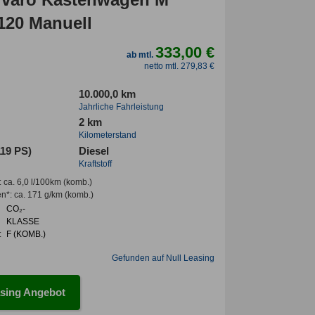
 120 Manuell
333,00 €
ab mtl.
netto mtl. 279,83 €
10.000,0 km
Jahrliche Fahrleistung
2 km
Kilometerstand
119 PS)
Diesel
Kraftstoff
:
ca. 6,0 l/100km
(komb.)
en*
:
ca. 171 g/km
(komb.)
CO₂-
KLASSE
:
F (KOMB.)
Gefunden auf Null Leasing
sing Angebot