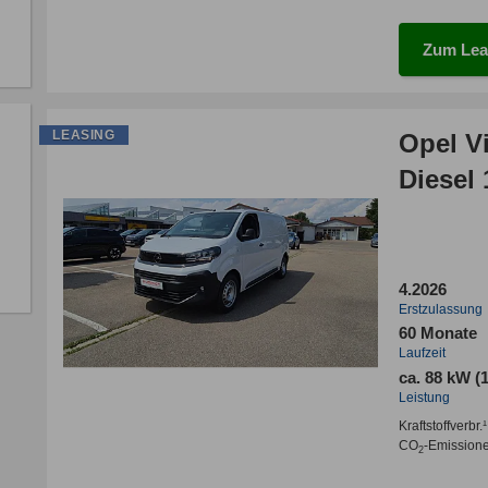
Zum Lea
LEASING
Opel V
Diesel
4.2026
Erstzulassung
60 Monate
Laufzeit
ca. 88 kW (
Leistung
Kraftstoffverbr.¹
CO
-Emission
2