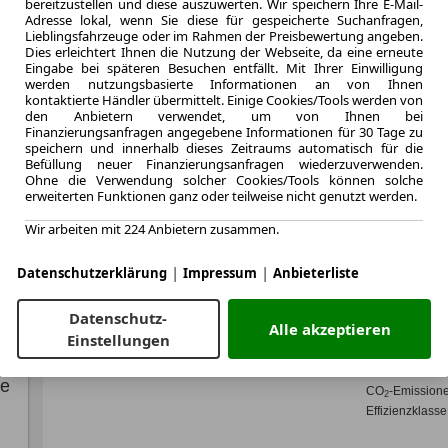
bereitzustellen und diese auszuwerten. Wir speichern Ihre E-Mail-
Adresse lokal, wenn Sie diese für gespeicherte Suchanfragen,
Lieblingsfahrzeuge oder im Rahmen der Preisbewertung angeben.
Dies erleichtert Ihnen die Nutzung der Webseite, da eine erneute
LEASING
Eingabe bei späteren Besuchen entfällt. Mit Ihrer Einwilligung
Opel V
werden nutzungsbasierte Informationen an von Ihnen
kontaktierte Händler übermittelt. Einige Cookies/Tools werden von
KlimaP
den Anbietern verwendet, um von Ihnen bei
Finanzierungsanfragen angegebene Informationen für 30 Tage zu
speichern und innerhalb dieses Zeitraums automatisch für die
Befüllung neuer Finanzierungsanfragen wiederzuverwenden.
Ohne die Verwendung solcher Cookies/Tools können solche
erweiterten Funktionen ganz oder teilweise nicht genutzt werden.
7.2026
Erstzulassung
Wir arbeiten mit 224 Anbietern zusammen.
48 Monate
Laufzeit
|
|
Datenschutzerklärung
Impressum
Anbieterliste
0.9
Leasingfaktor
Datenschutz-
Alle akzeptieren
Diesel
Einstellungen
Kraftstoff
Kraftstoffverbr.¹
te
CO
-Emission
2
Effizienzklasse