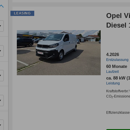
LEASING
Opel V
Diesel
4.2026
Erstzulassung
60 Monate
Laufzeit
ca. 88 kW (
Leistung
Kraftstoffverbr.¹
CO
-Emission
2
Effizienzklasse