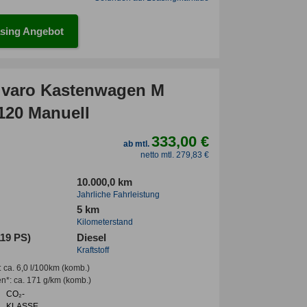
sing Angebot
ivaro Kastenwagen M
 120 Manuell
333,00 €
ab mtl.
netto mtl. 279,83 €
10.000,0 km
Jahrliche Fahrleistung
5 km
Kilometerstand
119 PS)
Diesel
Kraftstoff
:
ca. 6,0 l/100km
(komb.)
en*
:
ca. 171 g/km
(komb.)
CO₂-
KLASSE