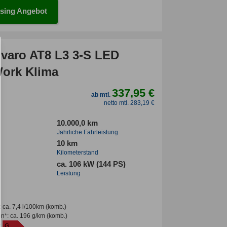
sing Angebot
ivaro AT8 L3 3-S LED
ork Klima
337,95 €
ab mtl.
netto mtl. 283,19 €
10.000,0 km
Jahrliche Fahrleistung
10 km
Kilometerstand
ca. 106 kW (144 PS)
Leistung
:
ca. 7,4 l/100km
(komb.)
en*
:
ca. 196 g/km
(komb.)
:
G