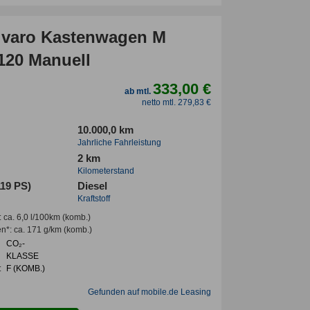
ivaro Kastenwagen M
 120 Manuell
333,00 €
ab mtl.
netto mtl. 279,83 €
10.000,0 km
Jahrliche Fahrleistung
2 km
Kilometerstand
119 PS)
Diesel
Kraftstoff
:
ca. 6,0 l/100km
(komb.)
en*
:
ca. 171 g/km
(komb.)
CO₂-
KLASSE
:
F (KOMB.)
Gefunden auf mobile.de Leasing