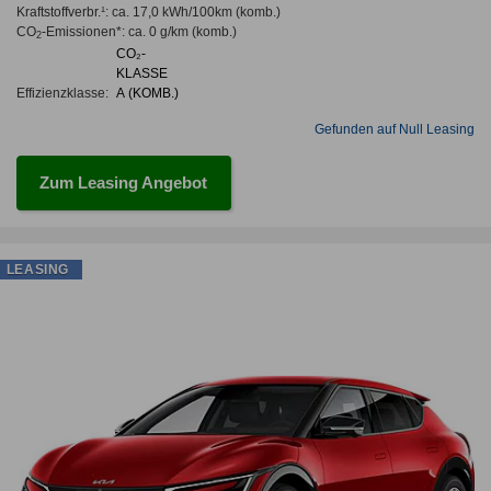
Kraftstoffverbr.¹:
ca. 17,0 kWh/100km
(komb.)
CO
-Emissionen*
:
ca. 0 g/km
(komb.)
2
CO₂-
KLASSE
Effizienzklasse:
A (KOMB.)
Gefunden auf Null Leasing
Zum Leasing Angebot
LEASING