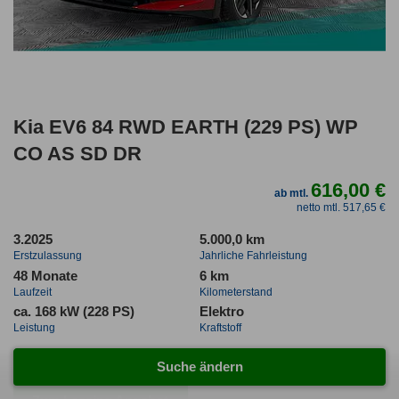
Kia EV6 84 RWD EARTH (229 PS) WP
CO AS SD DR
616,00 €
ab mtl.
netto mtl. 517,65 €
3.2025
5.000,0 km
Erstzulassung
Jahrliche Fahrleistung
48 Monate
6 km
Laufzeit
Kilometerstand
ca. 168 kW (228 PS)
Elektro
Leistung
Kraftstoff
Gefunden auf Null Leasing
Suche ändern