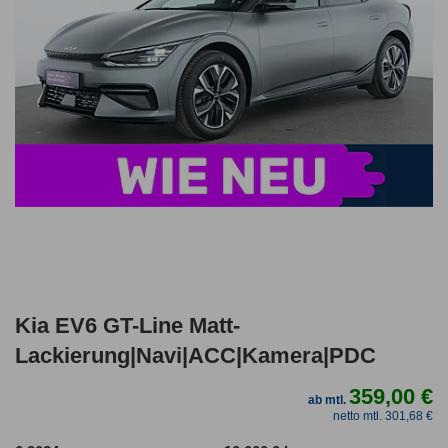
Kia EV6 GT-Line Matt-
Lackierung|Navi|ACC|Kamera|PDC
359,00 €
ab mtl.
netto mtl. 301,68 €