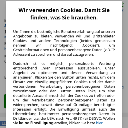
400,00 €
ab mtl.
Wir verwenden Cookies. Damit Sie
netto mtl. 336,13 €
finden, was Sie brauchen.
5.000,0 km
48 Monate
Jahrliche Fahrleistung
Laufzeit
Um Ihnen die bestmögliche Benutzererfahrung auf unseren
15 km
ca. 125 kW (169 PS)
Angeboten zu bieten, verwenden wir und Drittanbieter
Kilometerstand
Leistung
Cookies und andere Technologien (beides gemeinsam
Elektro
nennen wir nachfolgend: „Cookies"), um
Kraftstoff
Geräteinformationen und personenbezogene Daten (z.B. IP
Adressen) zu speichern und darauf zuzugreifen.
Kraftstoffverbr.¹:
ca. 16,0 kWh/100km
(komb.)
CO
-Emissionen*
:
ca. 0 g/km
(komb.)
Dadurch ist es möglich, personalisierte Werbung
2
CO₂-
entsprechend Ihren Interessen auszuspielen, unser
Angebot zu optimieren und dessen Verwendung zu
KLASSE
analysieren. Klicken Sie den Button unten rechts, um dem
Effizienzklasse:
A (KOMB.)
Einsatz von einwilligungspflichten Cookies und der damit
verbundenen Verarbeitung personenbezogener Daten
Gefunden auf Null Leasing
zuzustimmen oder den Button unten links, um eine
detaillierte Auswahl hinsichtlich der Cookies zu treffen oder
um der Verarbeitung personenbezogener Daten zu
Zum Leasing Angebot
widersprechen, soweit diese auf Grundlage berechtigter
Interessen erfolgt. Die Einwilligung umfasst auch die
Übermittlung bestimmter personenbezogener Daten in
Drittländer, u.a. die USA, nach Art. 49 (1) (a) DSGVO. Wollen
Sie
keine Einwilligung
erteilen, klicken Sie bitte
hier
.
LEASING