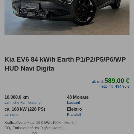
Kia EV6 84 kW/h Earth P1/P2/P5/P6/WP
HUD Navi Digita
589,00 €
ab mtl.
netto mtl. 494,96 €
10.000,0 km
48 Monate
Jahrliche Fahrleistung
Laufzeit
ca. 168 kW (228 PS)
Elektro
Leistung
Kraftstoff
Kraftstoffverbr.¹:
ca. 16,0 kWh/100km
(komb.)
CO
-Emissionen*
:
ca. 0 g/km
(komb.)
2
CO₂-