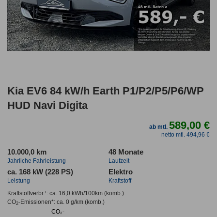
Kia EV6 84 kW/h Earth P1/P2/P5/P6/WP
HUD Navi Digita
589,00 €
ab mtl.
netto mtl. 494,96 €
10.000,0 km
48 Monate
Jahrliche Fahrleistung
Laufzeit
ca. 168 kW (228 PS)
Elektro
Leistung
Kraftstoff
Kraftstoffverbr.¹:
ca. 16,0 kWh/100km
(komb.)
CO
-Emissionen*
:
ca. 0 g/km
(komb.)
2
CO₂-