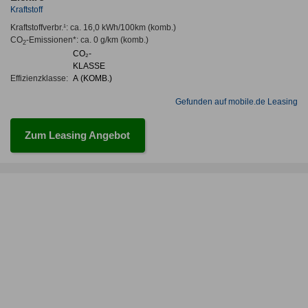
Kraftstoff
Kraftstoffverbr.¹:
ca. 16,0 kWh/100km
(komb.)
CO
-Emissionen*
:
ca. 0 g/km
(komb.)
2
CO₂-
KLASSE
Effizienzklasse:
A (KOMB.)
Gefunden auf mobile.de Leasing
Zum Leasing Angebot