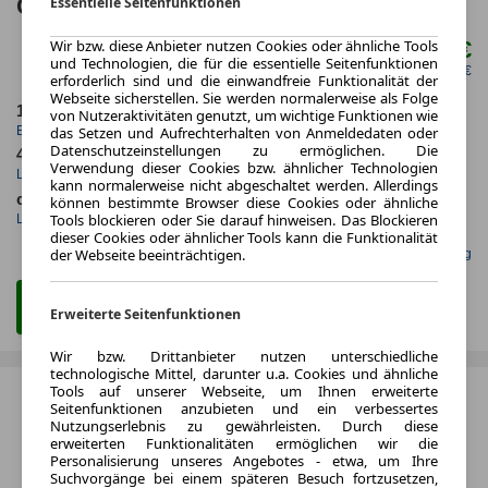
Cockpit Memory Si
Essentielle Seitenfunktionen
Wir bzw. diese Anbieter nutzen Cookies oder ähnliche Tools
542,00 €
ab mtl.
und Technologien, die für die essentielle Seitenfunktionen
netto mtl. 455,46 €
erforderlich sind und die einwandfreie Funktionalität der
Webseite sicherstellen. Sie werden normalerweise als Folge
11.2024
10.000,0 km
von Nutzeraktivitäten genutzt, um wichtige Funktionen wie
das Setzen und Aufrechterhalten von Anmeldedaten oder
Erstzulassung
Jahrliche Fahrleistung
Datenschutzeinstellungen zu ermöglichen. Die
48 Monate
5 km
Verwendung dieser Cookies bzw. ähnlicher Technologien
Laufzeit
Kilometerstand
kann normalerweise nicht abgeschaltet werden. Allerdings
ca. 168 kW (228 PS)
Elektro
können bestimmte Browser diese Cookies oder ähnliche
Tools blockieren oder Sie darauf hinweisen. Das Blockieren
Leistung
Kraftstoff
dieser Cookies oder ähnlicher Tools kann die Funktionalität
der Webseite beeinträchtigen.
Gefunden auf Null Leasing
Zum Leasing Angebot
Erweiterte Seitenfunktionen
Wir bzw. Drittanbieter nutzen unterschiedliche
technologische Mittel, darunter u.a. Cookies und ähnliche
Tools auf unserer Webseite, um Ihnen erweiterte
Seitenfunktionen anzubieten und ein verbessertes
Nutzungserlebnis zu gewährleisten. Durch diese
erweiterten Funktionalitäten ermöglichen wir die
Personalisierung unseres Angebotes - etwa, um Ihre
Suchvorgänge bei einem späteren Besuch fortzusetzen,