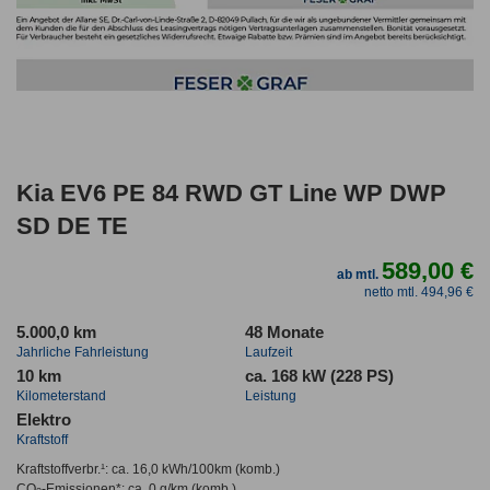
Kia EV6 PE 84 RWD GT Line WP DWP
SD DE TE
589,00 €
ab mtl.
netto mtl. 494,96 €
5.000,0 km
48 Monate
Jahrliche Fahrleistung
Laufzeit
10 km
ca. 168 kW (228 PS)
Kilometerstand
Leistung
Elektro
Kraftstoff
Kraftstoffverbr.¹:
ca. 16,0 kWh/100km
(komb.)
CO
-Emissionen*
:
ca. 0 g/km
(komb.)