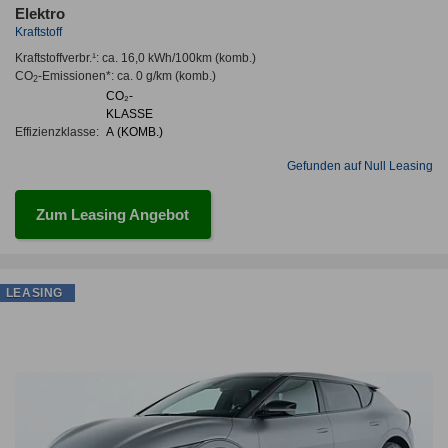
Elektro
Kraftstoff
Kraftstoffverbr.¹:
ca. 16,0 kWh/100km
(komb.)
CO
-Emissionen*
:
ca. 0 g/km
(komb.)
2
CO₂-
KLASSE
Effizienzklasse:
A (KOMB.)
Gefunden auf Null Leasing
Zum Leasing Angebot
LEASING