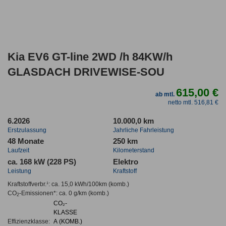
Kia EV6 GT-line 2WD /h 84KW/h
GLASDACH DRIVEWISE-SOU
615,00 €
ab mtl.
netto mtl. 516,81 €
6.2026
10.000,0 km
Erstzulassung
Jahrliche Fahrleistung
48 Monate
250 km
Laufzeit
Kilometerstand
ca. 168 kW (228 PS)
Elektro
Leistung
Kraftstoff
Kraftstoffverbr.¹:
ca. 15,0 kWh/100km
(komb.)
CO
-Emissionen*
:
ca. 0 g/km
(komb.)
2
CO₂-
KLASSE
Effizienzklasse:
A (KOMB.)