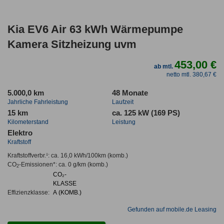
Kia EV6 Air 63 kWh Wärmepumpe
Kamera Sitzheizung uvm
453,00 €
ab mtl.
netto mtl. 380,67 €
5.000,0 km
48 Monate
Jahrliche Fahrleistung
Laufzeit
15 km
ca. 125 kW (169 PS)
Kilometerstand
Leistung
Elektro
Kraftstoff
Kraftstoffverbr.¹:
ca. 16,0 kWh/100km
(komb.)
CO
-Emissionen*
:
ca. 0 g/km
(komb.)
2
CO₂-
KLASSE
Effizienzklasse:
A (KOMB.)
Gefunden auf mobile.de Leasing