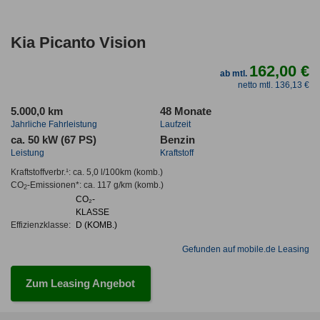
Kia Picanto Vision
162,00 €
ab mtl.
netto mtl. 136,13 €
5.000,0 km
48 Monate
Jahrliche Fahrleistung
Laufzeit
ca. 50 kW (67 PS)
Benzin
Leistung
Kraftstoff
Kraftstoffverbr.¹:
ca. 5,0 l/100km
(komb.)
CO
-Emissionen*
:
ca. 117 g/km
(komb.)
2
CO₂-
KLASSE
Effizienzklasse:
D (KOMB.)
Gefunden auf mobile.de Leasing
Zum Leasing Angebot