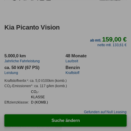
Kia Picanto Vision
159,00 €
ab mtl.
netto mtl. 133,61 €
5.000,0 km
48 Monate
Jahrliche Fahrleistung
Laufzeit
ca. 50 kW (67 PS)
Benzin
Leistung
Kraftstoff
Kraftstoffverbr.¹:
ca. 5,0 l/100km
(komb.)
CO
-Emissionen*
:
ca. 117 g/km
(komb.)
2
CO₂-
KLASSE
Effizienzklasse:
D (KOMB.)
Gefunden auf Null Leasing
Suche ändern
Zum Leasing Angebot