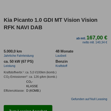
Kia Picanto 1.0 GDI MT Vision Vision
RFK NAVI DAB
167,00 €
ab mtl.
netto mtl. 140,34 €
5.000,0 km
48 Monate
Jahrliche Fahrleistung
Laufzeit
ca. 50 kW (67 PS)
Benzin
Leistung
Kraftstoff
Kraftstoffverbr.¹:
ca. 5,0 l/100km
(komb.)
CO
-Emissionen*
:
ca. 126 g/km
(komb.)
2
CO₂-
KLASSE
Effizienzklasse:
D (KOMB.)
Gefunden auf Null Leasing