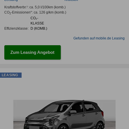
Kraftstoffverbr.¹:
ca. 5,0 l/100km
(komb.)
CO
-Emissionen*
:
ca. 126 g/km
(komb.)
2
CO₂-
KLASSE
Effizienzklasse:
D (KOMB.)
Gefunden auf mobile.de Leasing
Zum Leasing Angebot
LEASING