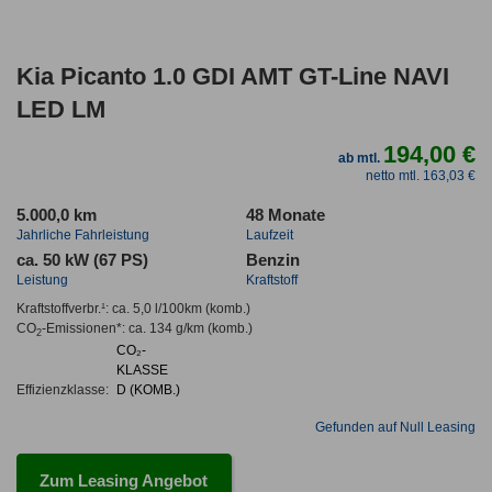
Kia Picanto 1.0 GDI AMT GT-Line NAVI
LED LM
194,00 €
ab mtl.
netto mtl. 163,03 €
5.000,0 km
48 Monate
Jahrliche Fahrleistung
Laufzeit
ca. 50 kW (67 PS)
Benzin
Leistung
Kraftstoff
Kraftstoffverbr.¹:
ca. 5,0 l/100km
(komb.)
CO
-Emissionen*
:
ca. 134 g/km
(komb.)
2
CO₂-
KLASSE
Effizienzklasse:
D (KOMB.)
Gefunden auf Null Leasing
Zum Leasing Angebot