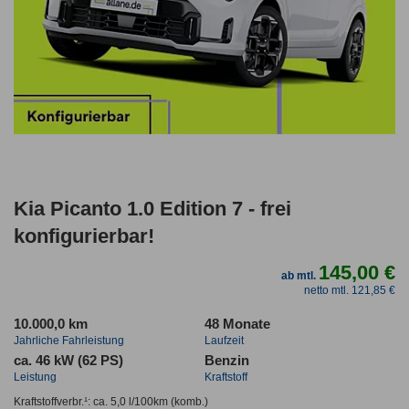
Kia Picanto 1.0 Edition 7 - frei
konfigurierbar!
145,00 €
ab mtl.
netto mtl. 121,85 €
10.000,0 km
48 Monate
Jahrliche Fahrleistung
Laufzeit
ca. 46 kW (62 PS)
Benzin
Leistung
Kraftstoff
Kraftstoffverbr.¹:
ca. 5,0 l/100km
(komb.)