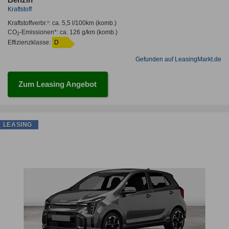
Benzin
Kraftstoff
Kraftstoffverbr.¹:
ca. 5,5 l/100km
(komb.)
CO
-Emissionen*
:
ca. 126 g/km
(komb.)
2
Effizienzklasse:
D
Gefunden auf LeasingMarkt.de
Zum Leasing Angebot
LEASING