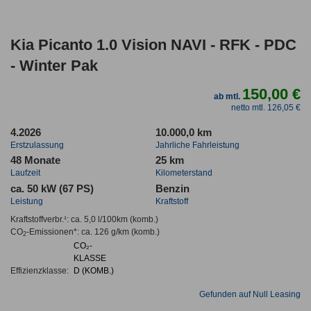
Kia Picanto 1.0 Vision NAVI - RFK - PDC
- Winter Pak
150,00 €
ab mtl.
netto mtl. 126,05 €
4.2026
10.000,0 km
Erstzulassung
Jahrliche Fahrleistung
48 Monate
25 km
Laufzeit
Kilometerstand
ca. 50 kW (67 PS)
Benzin
Leistung
Kraftstoff
Kraftstoffverbr.¹:
ca. 5,0 l/100km
(komb.)
CO
-Emissionen*
:
ca. 126 g/km
(komb.)
2
CO₂-
KLASSE
Effizienzklasse:
D (KOMB.)
Gefunden auf Null Leasing