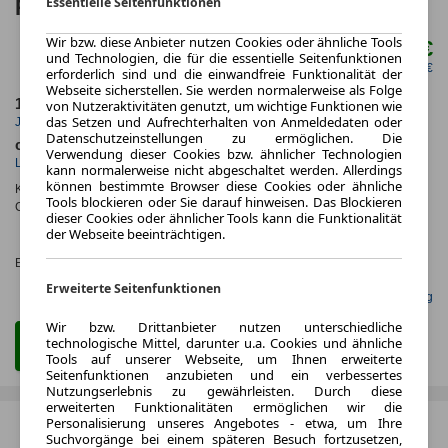
Essentielle Seitenfunktionen
RFK NAVI
Wir bzw. diese Anbieter nutzen Cookies oder ähnliche Tools
165,00 €
ab mtl.
und Technologien, die für die essentielle Seitenfunktionen
netto mtl. 138,66 €
erforderlich sind und die einwandfreie Funktionalität der
Webseite sicherstellen. Sie werden normalerweise als Folge
10.000,0 km
48 Monate
von Nutzeraktivitäten genutzt, um wichtige Funktionen wie
das Setzen und Aufrechterhalten von Anmeldedaten oder
Jahrliche Fahrleistung
Laufzeit
Datenschutzeinstellungen zu ermöglichen. Die
ca. 50 kW (67 PS)
Benzin
Verwendung dieser Cookies bzw. ähnlicher Technologien
Leistung
Kraftstoff
kann normalerweise nicht abgeschaltet werden. Allerdings
können bestimmte Browser diese Cookies oder ähnliche
Kraftstoffverbr.¹:
ca. 5,0 l/100km
(komb.)
Tools blockieren oder Sie darauf hinweisen. Das Blockieren
CO
-Emissionen*
:
ca. 126 g/km
(komb.)
2
dieser Cookies oder ähnlicher Tools kann die Funktionalität
CO₂-
der Webseite beeinträchtigen.
KLASSE
Effizienzklasse:
D (KOMB.)
Erweiterte Seitenfunktionen
Gefunden auf mobile.de Leasing
Wir bzw. Drittanbieter nutzen unterschiedliche
technologische Mittel, darunter u.a. Cookies und ähnliche
Zum Leasing Angebot
Tools auf unserer Webseite, um Ihnen erweiterte
Seitenfunktionen anzubieten und ein verbessertes
Nutzungserlebnis zu gewährleisten. Durch diese
erweiterten Funktionalitäten ermöglichen wir die
Personalisierung unseres Angebotes - etwa, um Ihre
Suchvorgänge bei einem späteren Besuch fortzusetzen,