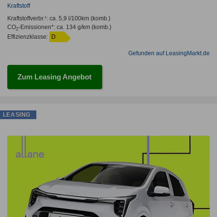
Kraftstoff
Kraftstoffverbr.¹:
ca. 5,9 l/100km
(komb.)
CO
-Emissionen*
:
ca. 134 g/km
(komb.)
2
Effizienzklasse:
D
Gefunden auf LeasingMarkt.de
Zum Leasing Angebot
LEASING