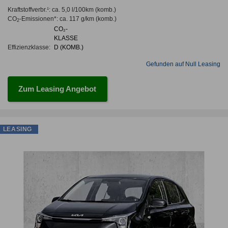
Kraftstoffverbr.¹:
ca. 5,0 l/100km
(komb.)
CO
-Emissionen*
:
ca. 117 g/km
(komb.)
2
CO₂-
KLASSE
Effizienzklasse:
D (KOMB.)
Gefunden auf Null Leasing
Zum Leasing Angebot
LEASING