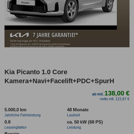
Kia Picanto 1.0 Core
Kamera+Navi+Facelift+PDC+SpurH
138,00 €
ab mtl.
netto mtl. 115,97 €
5.000,0 km
48 Monate
Jahrliche Fahrleistung
Laufzeit
0.8
ca. 50 kW (68 PS)
Leasingfaktor
Leistung