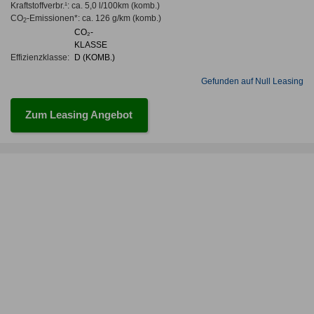
Kraftstoffverbr.¹:
ca. 5,0 l/100km
(komb.)
CO
-Emissionen*
:
ca. 126 g/km
(komb.)
2
CO₂-
KLASSE
Effizienzklasse:
D (KOMB.)
Gefunden auf Null Leasing
Zum Leasing Angebot