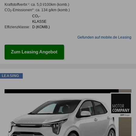
Kraftstoffverbr.¹:
ca. 5,0 l/100km
(komb.)
CO
-Emissionen*
:
ca. 134 g/km
(komb.)
2
CO₂-
KLASSE
Effizienzklasse:
D (KOMB.)
Gefunden auf mobile.de Leasing
Zum Leasing Angebot
LEASING