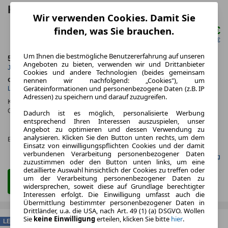
Kia Picanto Vision
Wir verwenden Cookies. Damit Sie
162,00 €
finden, was Sie brauchen.
ab mtl.
netto mtl. 136,13 €
Um Ihnen die bestmögliche Benutzererfahrung auf unseren
5.000,0 km
48 Monate
Angeboten zu bieten, verwenden wir und Drittanbieter
Jahrliche Fahrleistung
Laufzeit
Cookies und andere Technologien (beides gemeinsam
ca. 50 kW (67 PS)
Benzin
nennen wir nachfolgend: „Cookies"), um
Geräteinformationen und personenbezogene Daten (z.B. IP
Leistung
Kraftstoff
Adressen) zu speichern und darauf zuzugreifen.
Kraftstoffverbr.¹:
ca. 5,0 l/100km
(komb.)
CO
-Emissionen*
:
ca. 117 g/km
(komb.)
Dadurch ist es möglich, personalisierte Werbung
2
entsprechend Ihren Interessen auszuspielen, unser
CO₂-
Angebot zu optimieren und dessen Verwendung zu
KLASSE
analysieren. Klicken Sie den Button unten rechts, um dem
Effizienzklasse:
D (KOMB.)
Einsatz von einwilligungspflichten Cookies und der damit
verbundenen Verarbeitung personenbezogener Daten
Gefunden auf mobile.de Leasing
zuzustimmen oder den Button unten links, um eine
detaillierte Auswahl hinsichtlich der Cookies zu treffen oder
um der Verarbeitung personenbezogener Daten zu
Zum Leasing Angebot
widersprechen, soweit diese auf Grundlage berechtigter
Interessen erfolgt. Die Einwilligung umfasst auch die
Übermittlung bestimmter personenbezogener Daten in
Drittländer, u.a. die USA, nach Art. 49 (1) (a) DSGVO. Wollen
Sie
keine Einwilligung
erteilen, klicken Sie bitte
hier
.
LEASING