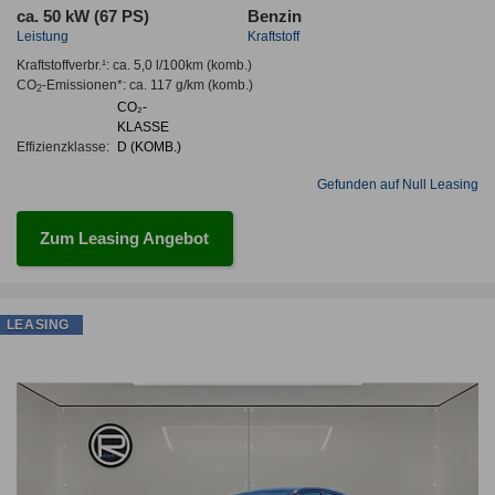
ca. 50 kW (67 PS)
Benzin
Leistung
Kraftstoff
Kraftstoffverbr.¹:
ca. 5,0 l/100km
(komb.)
CO
-Emissionen*
:
ca. 117 g/km
(komb.)
2
CO₂-
KLASSE
Effizienzklasse:
D (KOMB.)
Gefunden auf Null Leasing
Zum Leasing Angebot
LEASING