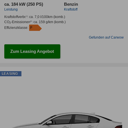
ca. 184 kW (250 PS)
Benzin
Leistung
Kraftstoff
Kraftstoffverbr.¹:
ca. 7,0 l/100km
(komb.)
CO
-Emissionen*
:
ca. 159 g/km
(komb.)
2
Effizienzklasse:
F
Gefunden auf Carwow
Zum Leasing Angebot
LEASING