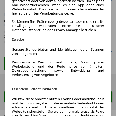
gespeichert oder von dort ausgelesen werden, um es jedes
netto mtl. 318,49 €
Mal wiederzuerkennen, wenn es eine App oder einer
Webseite aufruft. Dies geschieht für einen oder mehrere der
36 Monate
15.000 km
hier aufgeführten Verarbeitungszwecke.
Laufzeit
Kilometerstand
ca. 184 kW (250 PS)
Benzin
Sie können Ihre Präferenzen jederzeit anpassen und erteilte
Einwilligungen widerrufen, indem Sie in unserer
Leistung
Kraftstoff
Datenschutzerklärung den Privacy Manager besuchen.
Kraftstoffverbr.¹:
ca. 7,0 l/100km
(komb.)
CO
-Emissionen*
:
ca. 159 g/km
(komb.)
2
Zwecke
Effizienzklasse:
F
Genaue Standortdaten und Identifikation durch Scannen
Gefunden auf Carwow
von Endgeräten
Personalisierte Werbung und Inhalte, Messung von
Zum Leasing Angebot
Werbeleistung und der Performance von Inhalten,
Zielgruppenforschung sowie Entwicklung und
Verbesserung von Angeboten
Zurück
1 von 1
Weiter
Essentielle Seitenfunktionen
Suche ändern
Wir bzw. diese Anbieter nutzen Cookies oder ähnliche Tools
und Technologien, die für die essentielle Seitenfunktionen
erforderlich sind und die einwandfreie Funktionalität der
Webseite sicherstellen. Sie werden normalerweise als Folge
von Nutzeraktivitäten genutzt, um wichtige Funktionen wie