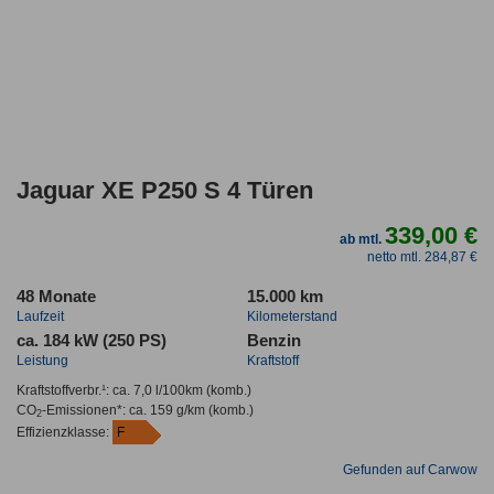
Jaguar XE P250 S 4 Türen
339,00 €
ab mtl.
netto mtl. 284,87 €
48 Monate
15.000 km
Laufzeit
Kilometerstand
ca. 184 kW (250 PS)
Benzin
Leistung
Kraftstoff
Kraftstoffverbr.¹:
ca. 7,0 l/100km
(komb.)
CO
-Emissionen*
:
ca. 159 g/km
(komb.)
2
Effizienzklasse:
F
Gefunden auf Carwow