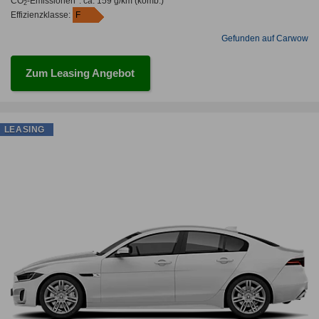
CO
-Emissionen*
:
ca. 159 g/km
(komb.)
2
Effizienzklasse:
F
Gefunden auf Carwow
Zum Leasing Angebot
LEASING