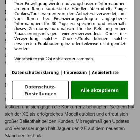
Einleitung
Ihrer Einwilligung werden nutzungsbasierte Informationen
an von Ihnen kontaktierte Händler übermittelt. Einige
Der Jaguar XE ist seit 2015 auf dem Markt und hat sich schnell
Cookies/Tools werden von den Anbietern verwendet, um
von Ihnen bei Finanzierungsanfragen angegebene
einen Namen in der Mittelklasse gemacht. Die Limousine
Informationen für 30 Tage zu speichern und innerhalb
besticht durch ihr agiles Fahrverhalten und die hochwertige
dieses Zeitraums automatisch für die Befüllung neuer
Finanzierungsanfragen wiederzuverwenden. Ohne die
Verarbeitung. Mit dem XE setzt Jaguar neue Maßstäbe in
Verwendung solcher Cookies/Tools können solche
Sachen Fahrspaß und Luxus in dieser Klasse. Die
erweiterten Funktionen ganz oder teilweise nicht genutzt
verschiedenen Ausstattungsvarianten bieten für jeden
werden.
Geschmack die passende Option. Insgesamt ist der Jaguar XE
Wir arbeiten mit 224 Anbietern zusammen.
eine gelungene Kombination aus Eleganz und Leistung.
|
|
Datenschutzerklärung
Impressum
Anbieterliste
Geschichte des Jaguar XE
Der Jaguar XE wurde erstmals auf der Paris Motor Show im
Datenschutz-
Alle akzeptieren
Jahr 2014 vorgestellt und kam ein Jahr später auf den Markt.
Einstellungen
Mit dem XE wollte Jaguar seine Position in der Mittelklasse
festigen und sich gegen die Konkurrenz behaupten. Seitdem hat
sich der XE als erfolgreiches Modell etabliert und erfreut sich
großer Beliebtheit bei den Kunden. Mit regelmäßigen Updates
und Verbesserungen hält Jaguar den XE auf dem neuesten
Stand der Technik.