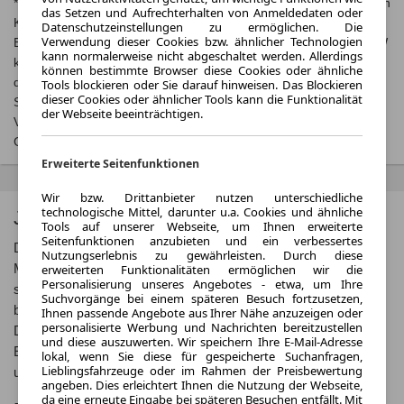
* Jeweils kombinierte Werte. Weitere Informationen zum offiziellen
das Setzen und Aufrechterhalten von Anmeldedaten oder
Kraftstoffverbrauch und zu den offiziellen spezifischen CO₂-
Datenschutzeinstellungen zu ermöglichen. Die
Verwendung dieser Cookies bzw. ähnlicher Technologien
Emissionen und gegebenenfalls zum Stromverbrauch neuer PKW
kann normalerweise nicht abgeschaltet werden. Allerdings
können dem, Leitfaden über den offiziellen Kraftstoffverbrauch,
können bestimmte Browser diese Cookies oder ähnliche
die offiziellen spezifischen CO₂-Emissionen und den offiziellen
Tools blockieren oder Sie darauf hinweisen. Das Blockieren
dieser Cookies oder ähnlicher Tools kann die Funktionalität
Stromverbrauch neuer PKW‘ entnommen werden, der an allen
der Webseite beeinträchtigen.
Verkaufsstellen und bei der‚ Deutschen Automobil Treuhand
GmbH‘ unentgeltlich erhältlich ist unter
www.dat.de
.
Erweiterte Seitenfunktionen
Wir bzw. Drittanbieter nutzen unterschiedliche
technologische Mittel, darunter u.a. Cookies und ähnliche
Jaguar XE
Tools auf unserer Webseite, um Ihnen erweiterte
Seitenfunktionen anzubieten und ein verbessertes
Der Jaguar XE ist ein eleganter und sportlicher Vertreter der
Nutzungserlebnis zu gewährleisten. Durch diese
erweiterten Funktionalitäten ermöglichen wir die
Mittelklasse-Limousinen des britischen Herstellers Jaguar. Mit
Personalisierung unseres Angebotes - etwa, um Ihre
seinem dynamischen Design und leistungsstarken Motoren
Suchvorgänge bei einem späteren Besuch fortzusetzen,
begeistert er Fahrer, die Wert auf Performance und Stil legen.
Ihnen passende Angebote aus Ihrer Nähe anzuzeigen oder
personalisierte Werbung und Nachrichten bereitzustellen
Doch der Jaguar XE überzeugt nicht nur mit seinem äußeren
und diese auszuwerten. Wir speichern Ihre E-Mail-Adresse
Erscheinungsbild, sondern auch mit modernster Technologie
lokal, wenn Sie diese für gespeicherte Suchanfragen,
Lieblingsfahrzeuge oder im Rahmen der Preisbewertung
und Komfort.
angeben. Dies erleichtert Ihnen die Nutzung der Webseite,
da eine erneute Eingabe bei späteren Besuchen entfällt. Mit