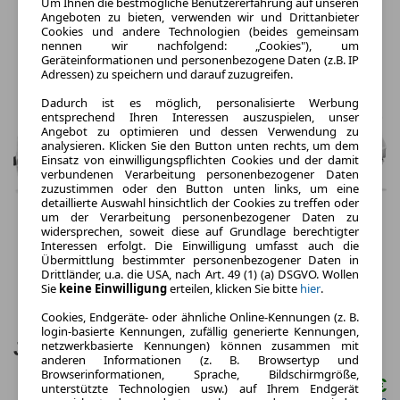
Um Ihnen die bestmögliche Benutzererfahrung auf unseren
Angeboten zu bieten, verwenden wir und Drittanbieter
Cookies und andere Technologien (beides gemeinsam
nennen wir nachfolgend: „Cookies"), um
Geräteinformationen und personenbezogene Daten (z.B. IP
Adressen) zu speichern und darauf zuzugreifen.
Dadurch ist es möglich, personalisierte Werbung
entsprechend Ihren Interessen auszuspielen, unser
Angebot zu optimieren und dessen Verwendung zu
analysieren. Klicken Sie den Button unten rechts, um dem
Einsatz von einwilligungspflichten Cookies und der damit
verbundenen Verarbeitung personenbezogener Daten
zuzustimmen oder den Button unten links, um eine
detaillierte Auswahl hinsichtlich der Cookies zu treffen oder
um der Verarbeitung personenbezogener Daten zu
widersprechen, soweit diese auf Grundlage berechtigter
Interessen erfolgt. Die Einwilligung umfasst auch die
Übermittlung bestimmter personenbezogener Daten in
Drittländer, u.a. die USA, nach Art. 49 (1) (a) DSGVO. Wollen
Sie
keine Einwilligung
erteilen, klicken Sie bitte
hier
.
Cookies, Endgeräte- oder ähnliche Online-Kennungen (z. B.
login-basierte Kennungen, zufällig generierte Kennungen,
netzwerkbasierte Kennungen) können zusammen mit
Jaguar XE P250 S 4 Türen
anderen Informationen (z. B. Browsertyp und
Browserinformationen, Sprache, Bildschirmgröße,
379,00 €
unterstützte Technologien usw.) auf Ihrem Endgerät
ab mtl.