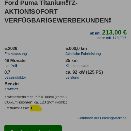
Ford Puma Titanium❗TZ-
AKTION❗SOFORT
VERFÜGBAR❗GEWERBEKUNDEN❗
213,00 €
ab mtl.
netto mtl. 178,99 €
5.2026
5.000,0 km
Erstzulassung
Jahrliche Fahrleistung
48 Monate
25 km
Laufzeit
Kilometerstand
0.7
ca. 92 kW (125 PS)
Leasingfaktor
Leistung
Benzin
Kraftstoff
Kraftstoffverbr.¹:
ca. 5,5 l/100km
(komb.)
CO
-Emissionen*
:
ca. 123 g/km
(komb.)
2
Effizienzklasse:
D
Gefunden auf LeasingMarkt.de