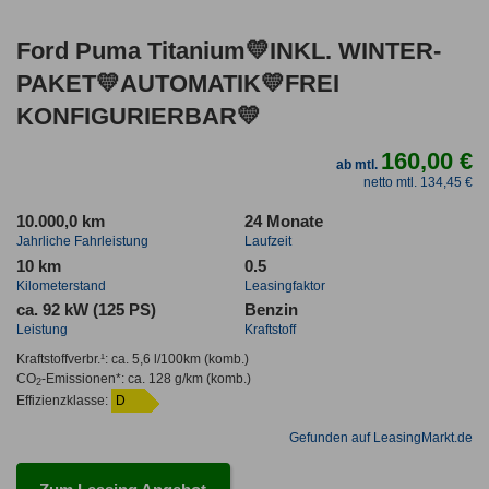
Ford Puma Titanium💛INKL. WINTER-
PAKET💛AUTOMATIK💛FREI
KONFIGURIERBAR💛
160,00 €
ab mtl.
netto mtl. 134,45 €
10.000,0 km
24 Monate
Jahrliche Fahrleistung
Laufzeit
10 km
0.5
Kilometerstand
Leasingfaktor
ca. 92 kW (125 PS)
Benzin
Leistung
Kraftstoff
Kraftstoffverbr.¹:
ca. 5,6 l/100km
(komb.)
CO
-Emissionen*
:
ca. 128 g/km
(komb.)
2
Effizienzklasse:
D
Gefunden auf LeasingMarkt.de