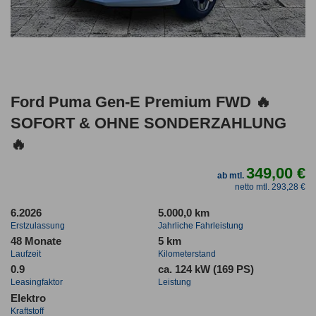
Ford Puma Gen-E Premium FWD 🔥
SOFORT & OHNE SONDERZAHLUNG
🔥
349,00 €
ab mtl.
netto mtl. 293,28 €
6.2026
5.000,0 km
Erstzulassung
Jahrliche Fahrleistung
48 Monate
5 km
Laufzeit
Kilometerstand
0.9
ca. 124 kW (169 PS)
Leasingfaktor
Leistung
Elektro
Kraftstoff