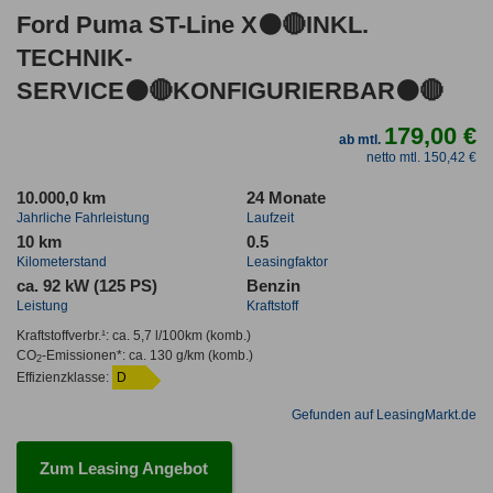
Ford Puma ST-Line X⚫🔴INKL.
TECHNIK-
SERVICE⚫🔴KONFIGURIERBAR⚫🔴
179,00 €
ab mtl.
netto mtl. 150,42 €
10.000,0 km
24 Monate
Jahrliche Fahrleistung
Laufzeit
10 km
0.5
Kilometerstand
Leasingfaktor
ca. 92 kW (125 PS)
Benzin
Leistung
Kraftstoff
Kraftstoffverbr.¹:
ca. 5,7 l/100km
(komb.)
CO
-Emissionen*
:
ca. 130 g/km
(komb.)
2
Effizienzklasse:
D
Gefunden auf LeasingMarkt.de
Zum Leasing Angebot