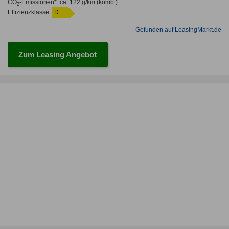
CO
-Emissionen*
:
ca. 122 g/km
(komb.)
2
Effizienzklasse:
D
Gefunden auf LeasingMarkt.de
Zum Leasing Angebot