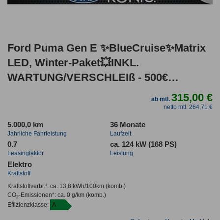
Ford Puma Gen E ✨BlueCruise✨Matrix
LED, Winter-Paket💥INKL.
WARTUNG/VERSCHLEIß - 500€
Ladeguthaben
315,00 €
ab mtl.
netto mtl. 264,71 €
5.000,0 km
36 Monate
Jahrliche Fahrleistung
Laufzeit
0.7
ca. 124 kW (168 PS)
Leasingfaktor
Leistung
Elektro
Kraftstoff
Kraftstoffverbr.¹:
ca. 13,8 kWh/100km
(komb.)
CO
-Emissionen*
:
ca. 0 g/km
(komb.)
2
Effizienzklasse:
A