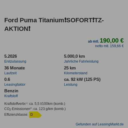
Ford Puma Titanium❗SOFORT❗TZ-
AKTION❗
190,00 €
ab mtl.
netto mtl. 159,66 €
5.2026
5.000,0 km
Erstzulassung
Jahrliche Fahrleistung
36 Monate
25 km
Laufzeit
Kilometerstand
0.6
ca. 92 kW (125 PS)
Leasingfaktor
Leistung
Benzin
Kraftstoff
Kraftstoffverbr.¹:
ca. 5,5 l/100km
(komb.)
CO
-Emissionen*
:
ca. 123 g/km
(komb.)
2
Effizienzklasse:
D
Gefunden auf LeasingMarkt.de