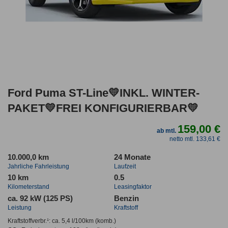
Ford Puma ST-Line💛INKL. WINTER-
PAKET💛FREI KONFIGURIERBAR💛
159,00 €
ab mtl.
netto mtl. 133,61 €
10.000,0 km
24 Monate
Jahrliche Fahrleistung
Laufzeit
10 km
0.5
Kilometerstand
Leasingfaktor
ca. 92 kW (125 PS)
Benzin
Leistung
Kraftstoff
Kraftstoffverbr.¹:
ca. 5,4 l/100km
(komb.)