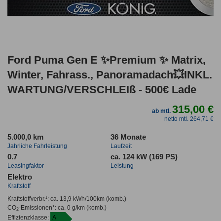
Ford Puma Gen E ✨Premium ✨ Matrix,
Winter, Fahrass., Panoramadach💥INKL.
WARTUNG/VERSCHLEIß - 500€ Lade
315,00 €
ab mtl.
netto mtl. 264,71 €
5.000,0 km
36 Monate
Jahrliche Fahrleistung
Laufzeit
0.7
ca. 124 kW (169 PS)
Leasingfaktor
Leistung
Elektro
Kraftstoff
Kraftstoffverbr.¹:
ca. 13,9 kWh/100km
(komb.)
CO
-Emissionen*
:
ca. 0 g/km
(komb.)
2
Effizienzklasse:
A