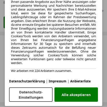
Ihnen passende Angebote aus Ihrer Nähe anzuzeigen oder
Effizienzklasse:
D
personalisierte Werbung und Nachrichten bereitzustellen
und diese auszuwerten. Wir speichern Ihre E-Mail-Adresse
Gefunden auf LeasingMarkt.de
lokal, wenn Sie diese für gespeicherte Suchanfragen,
Lieblingsfahrzeuge oder im Rahmen der Preisbewertung
angeben. Dies erleichtert Ihnen die Nutzung der Webseite,
Zum Leasing Angebot
da eine erneute Eingabe bei späteren Besuchen entfällt. Mit
Ihrer Einwilligung werden nutzungsbasierte Informationen
an von Ihnen kontaktierte Händler übermittelt. Einige
Cookies/Tools werden von den Anbietern verwendet, um
von Ihnen bei Finanzierungsanfragen angegebene
Informationen für 30 Tage zu speichern und innerhalb
dieses Zeitraums automatisch für die Befüllung neuer
Finanzierungsanfragen wiederzuverwenden. Ohne die
Verwendung solcher Cookies/Tools können solche
erweiterten Funktionen ganz oder teilweise nicht genutzt
werden.
Wir arbeiten mit 224 Anbietern zusammen.
|
|
Datenschutzerklärung
Impressum
Anbieterliste
Datenschutz-
Alle akzeptieren
Einstellungen