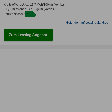
Kraftstoffverbr.¹:
ca. 13,7 kWh/100km
(komb.)
CO
-Emissionen*
:
ca. 0 g/km
(komb.)
2
Effizienzklasse:
A
Gefunden auf LeasingMarkt.de
Zum Leasing Angebot