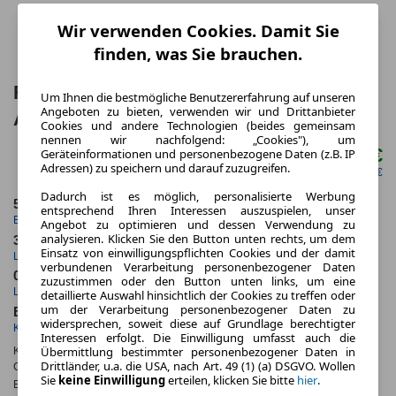
Wir verwenden Cookies. Damit Sie
finden, was Sie brauchen.
Ford Puma ST-Line❗TZ-
Um Ihnen die bestmögliche Benutzererfahrung auf unseren
Angeboten zu bieten, verwenden wir und Drittanbieter
AKTION❗SOFORT❗
Cookies und andere Technologien (beides gemeinsam
nennen wir nachfolgend: „Cookies"), um
199,00 €
Geräteinformationen und personenbezogene Daten (z.B. IP
ab mtl.
Adressen) zu speichern und darauf zuzugreifen.
netto mtl. 167,23 €
Dadurch ist es möglich, personalisierte Werbung
5.2026
5.000,0 km
entsprechend Ihren Interessen auszuspielen, unser
Erstzulassung
Jahrliche Fahrleistung
Angebot zu optimieren und dessen Verwendung zu
analysieren. Klicken Sie den Button unten rechts, um dem
36 Monate
25 km
Einsatz von einwilligungspflichten Cookies und der damit
Laufzeit
Kilometerstand
verbundenen Verarbeitung personenbezogener Daten
0.6
ca. 92 kW (125 PS)
zuzustimmen oder den Button unten links, um eine
Leasingfaktor
Leistung
detaillierte Auswahl hinsichtlich der Cookies zu treffen oder
um der Verarbeitung personenbezogener Daten zu
Benzin
widersprechen, soweit diese auf Grundlage berechtigter
Kraftstoff
Interessen erfolgt. Die Einwilligung umfasst auch die
Übermittlung bestimmter personenbezogener Daten in
Kraftstoffverbr.¹:
ca. 5,8 l/100km
(komb.)
Drittländer, u.a. die USA, nach Art. 49 (1) (a) DSGVO. Wollen
CO
-Emissionen*
:
ca. 131 g/km
(komb.)
2
Sie
keine Einwilligung
erteilen, klicken Sie bitte
hier
.
Effizienzklasse:
D