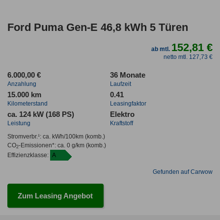
Ford Puma Gen-E 46,8 kWh 5 Türen
152,81 €
ab mtl.
netto mtl. 127,73 €
6.000,00 €
36 Monate
Anzahlung
Laufzeit
15.000 km
0.41
Kilometerstand
Leasingfaktor
ca. 124 kW (168 PS)
Elektro
Leistung
Kraftstoff
Stromverbr.¹:
ca. kWh/100km
(komb.)
CO
-Emissionen*
:
ca. 0 g/km
(komb.)
2
Effizienzklasse:
A
Gefunden auf Carwow
Zum Leasing Angebot