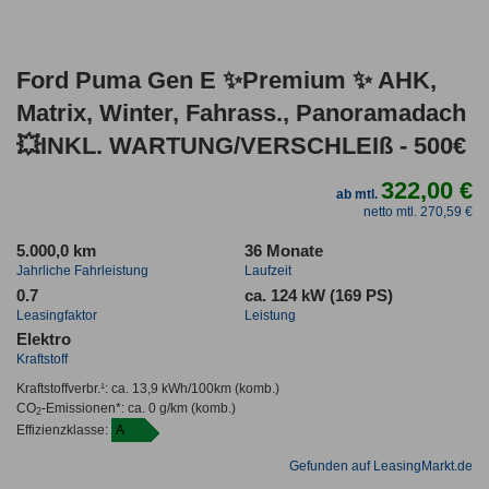
Ford Puma Gen E ✨Premium ✨ AHK,
Matrix, Winter, Fahrass., Panoramadach
💥INKL. WARTUNG/VERSCHLEIß - 500€
322,00 €
ab mtl.
netto mtl. 270,59 €
5.000,0 km
36 Monate
Jahrliche Fahrleistung
Laufzeit
0.7
ca. 124 kW (169 PS)
Leasingfaktor
Leistung
Elektro
Kraftstoff
Kraftstoffverbr.¹:
ca. 13,9 kWh/100km
(komb.)
CO
-Emissionen*
:
ca. 0 g/km
(komb.)
2
Effizienzklasse:
A
Gefunden auf LeasingMarkt.de