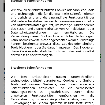
Essentielle Seitenfunktionen
Wir bzw. diese Anbieter nutzen Cookies oder ähnliche Tools
und Technologien, die für die essentielle Seitenfunktionen
erforderlich sind und die einwandfreie Funktionalität der
Webseite sicherstellen. Sie werden normalerweise als Folge
von Nutzeraktivitäten genutzt, um wichtige Funktionen wie
das Setzen und Aufrechterhalten von Anmeldedaten oder
Ford Puma ST-Line inkl.
Datenschutzeinstellungen zu ermöglichen. Die
Verwendung dieser Cookies bzw. ähnlicher Technologien
WARTUNG/VERSCHLEIß⚡125PS
kann normalerweise nicht abgeschaltet werden. Allerdings
können bestimmte Browser diese Cookies oder ähnliche
Automatik⚡Winter-, Fahrassistenzpaket,
Tools blockieren oder Sie darauf hinweisen. Das Blockieren
dieser Cookies oder ähnlicher Tools kann die Funktionalität
Gzjreifen
der Webseite beeinträchtigen.
219,99 €
ab mtl.
netto mtl. 184,03 €
Erweiterte Seitenfunktionen
10.000,0 km
36 Monate
Jahrliche Fahrleistung
Laufzeit
Wir bzw. Drittanbieter nutzen unterschiedliche
0.6
ca. 92 kW (125 PS)
technologische Mittel, darunter u.a. Cookies und ähnliche
Leasingfaktor
Leistung
Tools auf unserer Webseite, um Ihnen erweiterte
Seitenfunktionen anzubieten und ein verbessertes
Benzin
Nutzungserlebnis zu gewährleisten. Durch diese
Kraftstoff
erweiterten Funktionalitäten ermöglichen wir die
Kraftstoffverbr.¹:
ca. 5,8 l/100km
(komb.)
Personalisierung unseres Angebotes - etwa, um Ihre
Suchvorgänge bei einem späteren Besuch fortzusetzen,
CO
-Emissionen*
:
ca. 131 g/km
(komb.)
2