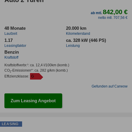
842,00 €
ab mtl.
netto mtl. 707,56 €
48 Monate
20.000 km
Laufzeit
Kilometerstand
1.17
ca. 328 kW (446 PS)
Leasingfaktor
Leistung
Benzin
Kraftstoff
Kraftstoffverbr.¹:
ca. 12,4 l/100km
(komb.)
CO
-Emissionen*
:
ca. 282 g/km
(komb.)
2
Effizienzklasse:
G
Gefunden auf Carwow
Zum Leasing Angebot
LEASING