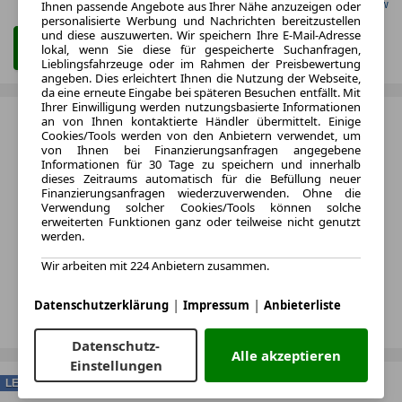
Gefunden auf Carwow
Ihnen passende Angebote aus Ihrer Nähe anzuzeigen oder
personalisierte Werbung und Nachrichten bereitzustellen
und diese auszuwerten. Wir speichern Ihre E-Mail-Adresse
Zum Leasing Angebot
lokal, wenn Sie diese für gespeicherte Suchanfragen,
Lieblingsfahrzeuge oder im Rahmen der Preisbewertung
angeben. Dies erleichtert Ihnen die Nutzung der Webseite,
da eine erneute Eingabe bei späteren Besuchen entfällt. Mit
Ihrer Einwilligung werden nutzungsbasierte Informationen
an von Ihnen kontaktierte Händler übermittelt. Einige
Cookies/Tools werden von den Anbietern verwendet, um
von Ihnen bei Finanzierungsanfragen angegebene
Informationen für 30 Tage zu speichern und innerhalb
dieses Zeitraums automatisch für die Befüllung neuer
Finanzierungsanfragen wiederzuverwenden. Ohne die
Verwendung solcher Cookies/Tools können solche
erweiterten Funktionen ganz oder teilweise nicht genutzt
werden.
Wir arbeiten mit 224 Anbietern zusammen.
|
|
Datenschutzerklärung
Impressum
Anbieterliste
Datenschutz-
Alle akzeptieren
Einstellungen
LEASING