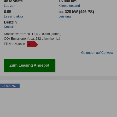
48 Monate
15.000 km
Laufzeit
Kilometerstand
0.95
ca. 328 kW (446 PS)
Leasingfaktor
Leistung
Benzin
Kraftstoff
Kraftstoffverbr.¹:
ca. 12,4 l/100km
(komb.)
CO
-Emissionen*
:
ca. 282 g/km
(komb.)
2
Effizienzklasse:
G
Gefunden auf Carwow
Zum Leasing Angebot
LEASING