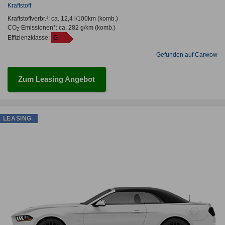
Kraftstoff
Kraftstoffverbr.¹:
ca. 12,4 l/100km
(komb.)
CO
-Emissionen*
:
ca. 282 g/km
(komb.)
2
Effizienzklasse:
G
Gefunden auf Carwow
Zum Leasing Angebot
LEASING