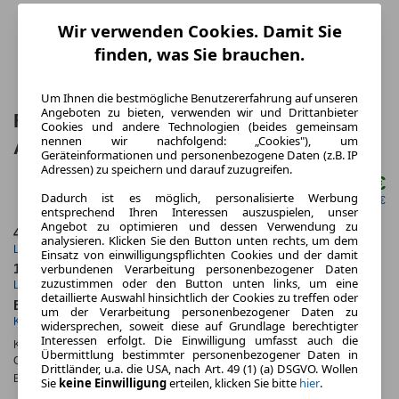
Wir verwenden Cookies. Damit Sie
finden, was Sie brauchen.
Um Ihnen die bestmögliche Benutzererfahrung auf unseren
Angeboten zu bieten, verwenden wir und Drittanbieter
Ford Mustang Cabrio 5.0 Ti-VCT V8 GT
Cookies und andere Technologien (beides gemeinsam
nennen wir nachfolgend: „Cookies"), um
Auto 2 Türen
Geräteinformationen und personenbezogene Daten (z.B. IP
Adressen) zu speichern und darauf zuzugreifen.
790,00 €
ab mtl.
Dadurch ist es möglich, personalisierte Werbung
netto mtl. 663,87 €
entsprechend Ihren Interessen auszuspielen, unser
Angebot zu optimieren und dessen Verwendung zu
48 Monate
10.000 km
analysieren. Klicken Sie den Button unten rechts, um dem
Laufzeit
Kilometerstand
Einsatz von einwilligungspflichten Cookies und der damit
verbundenen Verarbeitung personenbezogener Daten
1.1
ca. 328 kW (446 PS)
zuzustimmen oder den Button unten links, um eine
Leasingfaktor
Leistung
detaillierte Auswahl hinsichtlich der Cookies zu treffen oder
Benzin
um der Verarbeitung personenbezogener Daten zu
Kraftstoff
widersprechen, soweit diese auf Grundlage berechtigter
Interessen erfolgt. Die Einwilligung umfasst auch die
Kraftstoffverbr.¹:
ca. 12,4 l/100km
(komb.)
Übermittlung bestimmter personenbezogener Daten in
CO
-Emissionen*
:
ca. 282 g/km
(komb.)
2
Drittländer, u.a. die USA, nach Art. 49 (1) (a) DSGVO. Wollen
Effizienzklasse:
G
Sie
keine Einwilligung
erteilen, klicken Sie bitte
hier
.