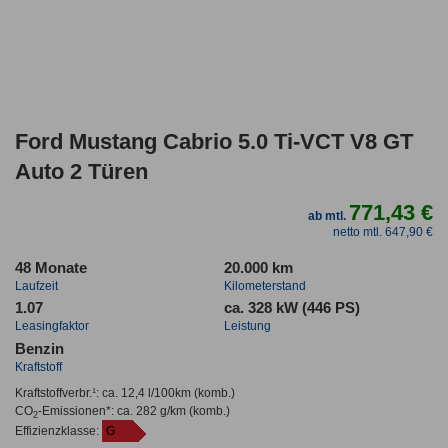
Ford Mustang Cabrio 5.0 Ti-VCT V8 GT
Auto 2 Türen
771,43 €
ab mtl.
netto mtl. 647,90 €
48 Monate
20.000 km
Laufzeit
Kilometerstand
1.07
ca. 328 kW (446 PS)
Leasingfaktor
Leistung
Benzin
Kraftstoff
Kraftstoffverbr.¹:
ca. 12,4 l/100km
(komb.)
CO
-Emissionen*
:
ca. 282 g/km
(komb.)
2
Effizienzklasse:
G