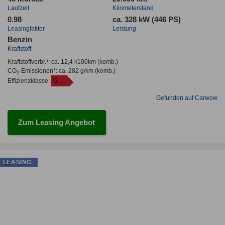
Laufzeit
Kilometerstand
0.98
ca. 328 kW (446 PS)
Leasingfaktor
Leistung
Benzin
Kraftstoff
Kraftstoffverbr.¹:
ca. 12,4 l/100km
(komb.)
CO
-Emissionen*
:
ca. 282 g/km
(komb.)
2
Effizienzklasse:
G
Gefunden auf Carwow
Zum Leasing Angebot
LEASING