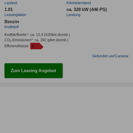
Laufzeit
Kilometerstand
1.01
ca. 328 kW (446 PS)
Leasingfaktor
Leistung
Benzin
Kraftstoff
Kraftstoffverbr.¹:
ca. 12,4 l/100km
(komb.)
CO
-Emissionen*
:
ca. 282 g/km
(komb.)
2
Effizienzklasse:
G
Gefunden auf Carwow
Zum Leasing Angebot