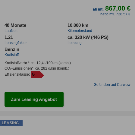
867,00 €
ab mtl.
netto mtl. 728,57 €
48 Monate
10.000 km
Laufzeit
Kilometerstand
1.21
ca. 328 kW (446 PS)
Leasingfaktor
Leistung
Benzin
Kraftstoff
Kraftstoffverbr.¹:
ca. 12,4 l/100km
(komb.)
CO
-Emissionen*
:
ca. 282 g/km
(komb.)
2
Effizienzklasse:
G
Gefunden auf Carwow
Zum Leasing Angebot
LEASING