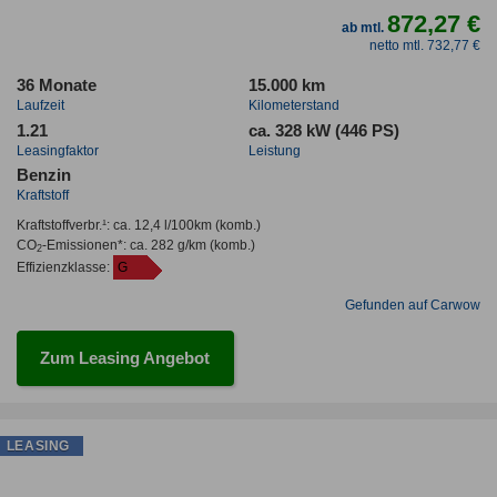
872,27 €
ab mtl.
netto mtl. 732,77 €
36 Monate
15.000 km
Laufzeit
Kilometerstand
1.21
ca. 328 kW (446 PS)
Leasingfaktor
Leistung
Benzin
Kraftstoff
Kraftstoffverbr.¹:
ca. 12,4 l/100km
(komb.)
CO
-Emissionen*
:
ca. 282 g/km
(komb.)
2
Effizienzklasse:
G
Gefunden auf Carwow
Zum Leasing Angebot
LEASING