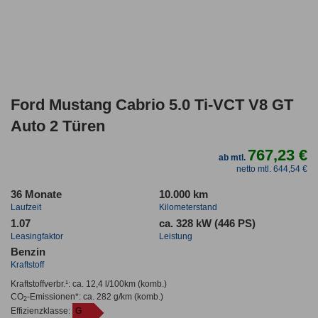
Ford Mustang Cabrio 5.0 Ti-VCT V8 GT
Auto 2 Türen
767,23 €
ab mtl.
netto mtl. 644,54 €
36 Monate
10.000 km
Laufzeit
Kilometerstand
1.07
ca. 328 kW (446 PS)
Leasingfaktor
Leistung
Benzin
Kraftstoff
Kraftstoffverbr.¹:
ca. 12,4 l/100km
(komb.)
CO
-Emissionen*
:
ca. 282 g/km
(komb.)
2
Effizienzklasse:
G