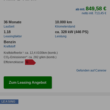
849,58 €
ab mtl.
netto mtl. 713,45 €
36 Monate
10.000 km
Laufzeit
Kilometerstand
1.18
ca. 328 kW (446 PS)
Leasingfaktor
Leistung
Benzin
Kraftstoff
Kraftstoffverbr.¹:
ca. 12,4 l/100km
(komb.)
CO
-Emissionen*
:
ca. 282 g/km
(komb.)
2
Effizienzklasse:
G
Gefunden auf Carwow
Zum Leasing Angebot
LEASING