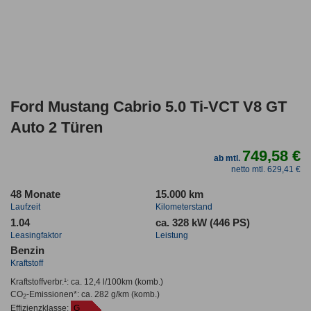
Ford Mustang Cabrio 5.0 Ti-VCT V8 GT
Auto 2 Türen
749,58 €
ab mtl.
netto mtl. 629,41 €
48 Monate
15.000 km
Laufzeit
Kilometerstand
1.04
ca. 328 kW (446 PS)
Leasingfaktor
Leistung
Benzin
Kraftstoff
Kraftstoffverbr.¹:
ca. 12,4 l/100km
(komb.)
CO
-Emissionen*
:
ca. 282 g/km
(komb.)
2
Effizienzklasse:
G