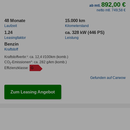
892,00 €
ab mtl.
netto mtl. 749,58 €
48 Monate
15.000 km
Laufzeit
Kilometerstand
1.24
ca. 328 kW (446 PS)
Leasingfaktor
Leistung
Benzin
Kraftstoff
Kraftstoffverbr.¹:
ca. 12,4 l/100km
(komb.)
CO
-Emissionen*
:
ca. 282 g/km
(komb.)
2
Effizienzklasse:
G
Gefunden auf Carwow
Zum Leasing Angebot