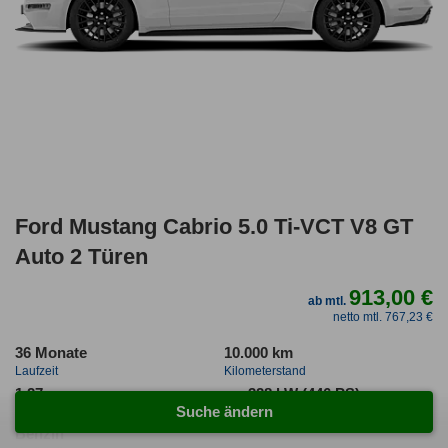
Ford Mustang Cabrio 5.0 Ti-VCT V8 GT
Auto 2 Türen
913,00 €
ab mtl.
netto mtl. 767,23 €
36 Monate
10.000 km
Laufzeit
Kilometerstand
1.27
ca. 328 kW (446 PS)
Suche ändern
Leasingfaktor
Leistung
Benzin