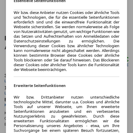
Essentielle Seitenfunktionen
Wir bzw. diese Anbieter nutzen Cookies oder ähnliche Tools
und Technologien, die für die essentielle Seitenfunktionen
erforderlich sind und die einwandfreie Funktionalität der
Webseite sicherstellen. Sie werden normalerweise als Folge
von Nutzeraktivitäten genutzt, um wichtige Funktionen wie
das Setzen und Aufrechterhalten von Anmeldedaten oder
Ford Mustang Cabrio 5.0 Ti-VCT V8 GT
Datenschutzeinstellungen zu ermöglichen. Die
Verwendung dieser Cookies bzw. ähnlicher Technologien
Auto 2 Türen
kann normalerweise nicht abgeschaltet werden. Allerdings
können bestimmte Browser diese Cookies oder ähnliche
811,76 €
Tools blockieren oder Sie darauf hinweisen. Das Blockieren
ab mtl.
dieser Cookies oder ähnlicher Tools kann die Funktionalität
netto mtl. 681,51 €
der Webseite beeinträchtigen.
36 Monate
20.000 km
Laufzeit
Kilometerstand
Erweiterte Seitenfunktionen
1.13
ca. 328 kW (446 PS)
Leasingfaktor
Leistung
Wir bzw. Drittanbieter nutzen unterschiedliche
Benzin
technologische Mittel, darunter u.a. Cookies und ähnliche
Kraftstoff
Tools auf unserer Webseite, um Ihnen erweiterte
Seitenfunktionen anzubieten und ein verbessertes
Kraftstoffverbr.¹:
ca. 12,4 l/100km
(komb.)
Nutzungserlebnis zu gewährleisten. Durch diese
CO
-Emissionen*
:
ca. 282 g/km
(komb.)
2
erweiterten Funktionalitäten ermöglichen wir die
Effizienzklasse:
G
Personalisierung unseres Angebotes - etwa, um Ihre
Suchvorgänge bei einem späteren Besuch fortzusetzen,