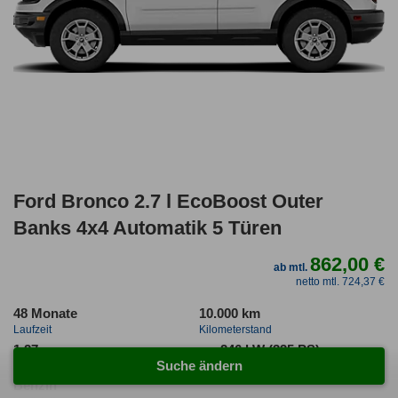
Ford Bronco 2.7 l EcoBoost Outer
Banks 4x4 Automatik 5 Türen
862,00 €
ab mtl.
netto mtl. 724,37 €
48 Monate
10.000 km
Laufzeit
Kilometerstand
1.27
ca. 246 kW (335 PS)
Suche ändern
Leasingfaktor
Leistung
Benzin