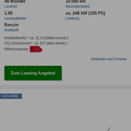
48 Monate
10.000 km
Laufzeit
Kilometerstand
1.05
ca. 246 kW (335 PS)
Leasingfaktor
Leistung
Benzin
Kraftstoff
Kraftstoffverbr.¹:
ca. 11,3 l/100km
(komb.)
CO
-Emissionen*
:
ca. 257 g/km
(komb.)
2
Effizienzklasse:
G
Gefunden auf Carwow
Zum Leasing Angebot
LEASING