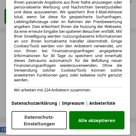
Gefunden auf Carwow
Ihnen passende Angebote aus Ihrer Nähe anzuzeigen oder
personalisierte Werbung und Nachrichten bereitzustellen
und diese auszuwerten. Wir speichern Ihre E-Mail-Adresse
Zum Leasing Angebot
lokal, wenn Sie diese für gespeicherte Suchanfragen,
Lieblingsfahrzeuge oder im Rahmen der Preisbewertung
angeben. Dies erleichtert Ihnen die Nutzung der Webseite,
da eine erneute Eingabe bei späteren Besuchen entfällt. Mit
Ihrer Einwilligung werden nutzungsbasierte Informationen
an von Ihnen kontaktierte Händler übermittelt. Einige
Cookies/Tools werden von den Anbietern verwendet, um
von Ihnen bei Finanzierungsanfragen angegebene
Informationen für 30 Tage zu speichern und innerhalb
dieses Zeitraums automatisch für die Befüllung neuer
Finanzierungsanfragen wiederzuverwenden. Ohne die
Verwendung solcher Cookies/Tools können solche
erweiterten Funktionen ganz oder teilweise nicht genutzt
werden.
Wir arbeiten mit 224 Anbietern zusammen.
|
|
Datenschutzerklärung
Impressum
Anbieterliste
Datenschutz-
Alle akzeptieren
Einstellungen
LEASING