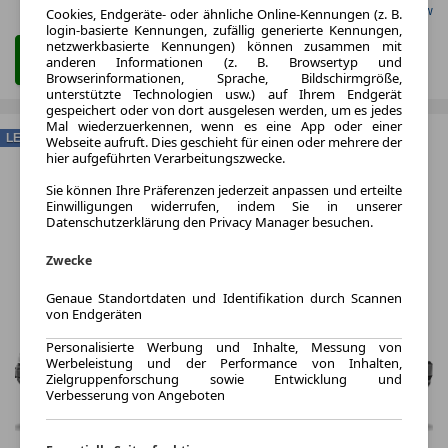
Gefunden auf Carwow
Cookies, Endgeräte- oder ähnliche Online-Kennungen (z. B.
login-basierte Kennungen, zufällig generierte Kennungen,
netzwerkbasierte Kennungen) können zusammen mit
Zum Leasing Angebot
anderen Informationen (z. B. Browsertyp und
Browserinformationen, Sprache, Bildschirmgröße,
unterstützte Technologien usw.) auf Ihrem Endgerät
gespeichert oder von dort ausgelesen werden, um es jedes
Mal wiederzuerkennen, wenn es eine App oder einer
LEASING
Webseite aufruft. Dies geschieht für einen oder mehrere der
hier aufgeführten Verarbeitungszwecke.
Sie können Ihre Präferenzen jederzeit anpassen und erteilte
Einwilligungen widerrufen, indem Sie in unserer
Datenschutzerklärung den Privacy Manager besuchen.
Zwecke
Genaue Standortdaten und Identifikation durch Scannen
von Endgeräten
Personalisierte Werbung und Inhalte, Messung von
Werbeleistung und der Performance von Inhalten,
Zielgruppenforschung sowie Entwicklung und
Verbesserung von Angeboten