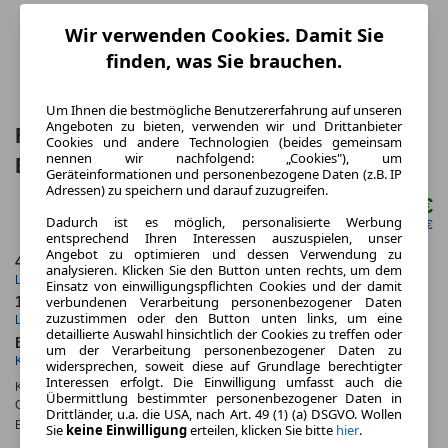
Wir verwenden Cookies. Damit Sie
finden, was Sie brauchen.
Um Ihnen die bestmögliche Benutzererfahrung auf unseren
Angeboten zu bieten, verwenden wir und Drittanbieter
Ford Bronco 2.7 l EcoBoost Outer
Cookies und andere Technologien (beides gemeinsam
nennen wir nachfolgend: „Cookies"), um
Banks 4x4 Automatik 5 Türen
Geräteinformationen und personenbezogene Daten (z.B. IP
Adressen) zu speichern und darauf zuzugreifen.
779,83 €
ab mtl.
Dadurch ist es möglich, personalisierte Werbung
netto mtl. 654,62 €
entsprechend Ihren Interessen auszuspielen, unser
Angebot zu optimieren und dessen Verwendung zu
48 Monate
20.000 km
analysieren. Klicken Sie den Button unten rechts, um dem
Laufzeit
Kilometerstand
Einsatz von einwilligungspflichten Cookies und der damit
verbundenen Verarbeitung personenbezogener Daten
1.15
ca. 246 kW (335 PS)
zuzustimmen oder den Button unten links, um eine
Leasingfaktor
Leistung
detaillierte Auswahl hinsichtlich der Cookies zu treffen oder
Benzin
um der Verarbeitung personenbezogener Daten zu
Kraftstoff
widersprechen, soweit diese auf Grundlage berechtigter
Interessen erfolgt. Die Einwilligung umfasst auch die
Kraftstoffverbr.¹:
ca. 11,3 l/100km
(komb.)
Übermittlung bestimmter personenbezogener Daten in
CO
-Emissionen*
:
ca. 257 g/km
(komb.)
2
Drittländer, u.a. die USA, nach Art. 49 (1) (a) DSGVO. Wollen
Effizienzklasse:
G
Sie
keine Einwilligung
erteilen, klicken Sie bitte
hier
.