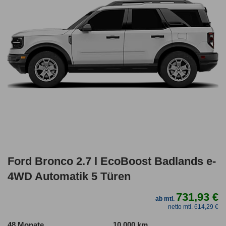
Ford Bronco 2.7 l EcoBoost Badlands e-
4WD Automatik 5 Türen
731,93 €
ab mtl.
netto mtl. 614,29 €
48 Monate
10.000 km