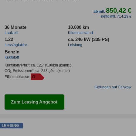
850,42 €
ab mtl.
netto mtl. 714,29 €
36 Monate
10.000 km
Laufzeit
Kilometerstand
1.22
ca. 246 kW (335 PS)
Leasingfaktor
Leistung
Benzin
Kraftstoff
Kraftstoffverbr.¹:
ca. 12,7 l/100km
(komb.)
CO
-Emissionen*
:
ca. 288 g/km
(komb.)
2
Effizienzklasse:
G
Gefunden auf Carwow
Zum Leasing Angebot
LEASING