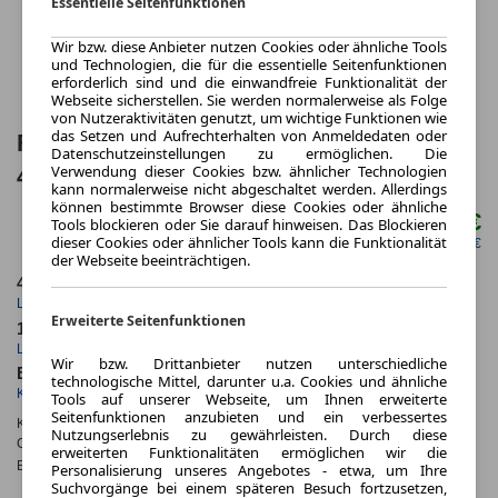
Essentielle Seitenfunktionen
Wir bzw. diese Anbieter nutzen Cookies oder ähnliche Tools
und Technologien, die für die essentielle Seitenfunktionen
erforderlich sind und die einwandfreie Funktionalität der
Webseite sicherstellen. Sie werden normalerweise als Folge
von Nutzeraktivitäten genutzt, um wichtige Funktionen wie
das Setzen und Aufrechterhalten von Anmeldedaten oder
Ford Bronco 2.7 l EcoBoost Badlands e-
Datenschutzeinstellungen zu ermöglichen. Die
Verwendung dieser Cookies bzw. ähnlicher Technologien
4WD Automatik 5 Türen
kann normalerweise nicht abgeschaltet werden. Allerdings
können bestimmte Browser diese Cookies oder ähnliche
803,36 €
Tools blockieren oder Sie darauf hinweisen. Das Blockieren
ab mtl.
dieser Cookies oder ähnlicher Tools kann die Funktionalität
netto mtl. 674,79 €
der Webseite beeinträchtigen.
48 Monate
20.000 km
Laufzeit
Kilometerstand
Erweiterte Seitenfunktionen
1.15
ca. 246 kW (335 PS)
Leasingfaktor
Leistung
Wir bzw. Drittanbieter nutzen unterschiedliche
Benzin
technologische Mittel, darunter u.a. Cookies und ähnliche
Kraftstoff
Tools auf unserer Webseite, um Ihnen erweiterte
Seitenfunktionen anzubieten und ein verbessertes
Kraftstoffverbr.¹:
ca. 12,7 l/100km
(komb.)
Nutzungserlebnis zu gewährleisten. Durch diese
CO
-Emissionen*
:
ca. 288 g/km
(komb.)
2
erweiterten Funktionalitäten ermöglichen wir die
Effizienzklasse:
G
Personalisierung unseres Angebotes - etwa, um Ihre
Suchvorgänge bei einem späteren Besuch fortzusetzen,