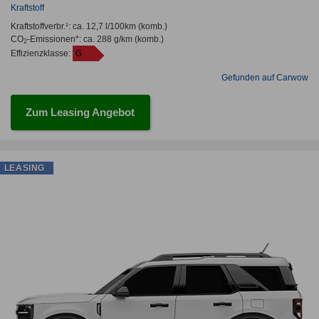
Kraftstoff
Kraftstoffverbr.¹:
ca. 12,7 l/100km
(komb.)
CO
-Emissionen*
:
ca. 288 g/km
(komb.)
2
Effizienzklasse:
G
Gefunden auf Carwow
Zum Leasing Angebot
LEASING