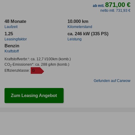
871,00 €
ab mtl.
netto mtl. 731,93 €
48 Monate
10.000 km
Laufzeit
Kilometerstand
1.25
ca. 246 kW (335 PS)
Leasingfaktor
Leistung
Benzin
Kraftstoff
Kraftstoffverbr.¹:
ca. 12,7 l/100km
(komb.)
CO
-Emissionen*
:
ca. 288 g/km
(komb.)
2
Effizienzklasse:
G
Gefunden auf Carwow
Zum Leasing Angebot