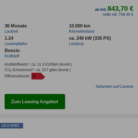
843,70 €
ab mtl.
netto mtl. 708,40 €
36 Monate
10.000 km
Laufzeit
Kilometerstand
1.24
ca. 246 kW (335 PS)
Leasingfaktor
Leistung
Benzin
Kraftstoff
Kraftstoffverbr.¹:
ca. 11,3 l/100km
(komb.)
CO
-Emissionen*
:
ca. 257 g/km
(komb.)
2
Effizienzklasse:
G
Gefunden auf Carwow
Zum Leasing Angebot
LEASING