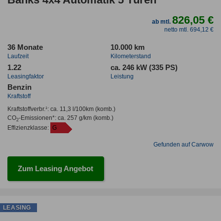
826,05 €
ab mtl.
netto mtl. 694,12 €
36 Monate
10.000 km
Laufzeit
Kilometerstand
1.22
ca. 246 kW (335 PS)
Leasingfaktor
Leistung
Benzin
Kraftstoff
Kraftstoffverbr.¹:
ca. 11,3 l/100km
(komb.)
CO
-Emissionen*
:
ca. 257 g/km
(komb.)
2
Effizienzklasse:
G
Gefunden auf Carwow
Zum Leasing Angebot
LEASING