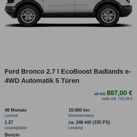
Ford Bronco 2.7 l EcoBoost Badlands e-
4WD Automatik 5 Türen
887,00 €
ab mtl.
netto mtl. 745,38 €
48 Monate
10.000 km
Laufzeit
Kilometerstand
1.27
ca. 246 kW (335 PS)
Leasingfaktor
Leistung
Benzin