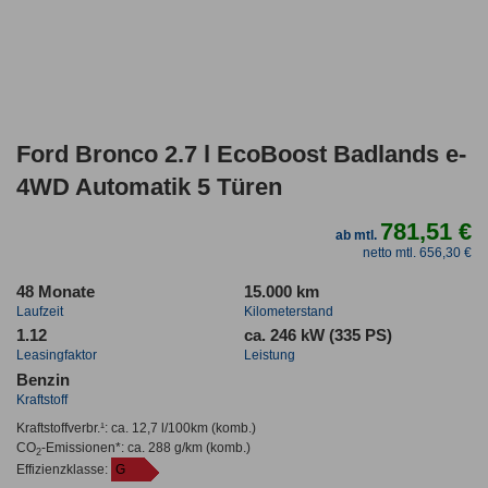
Ford Bronco 2.7 l EcoBoost Badlands e-
4WD Automatik 5 Türen
781,51 €
ab mtl.
netto mtl. 656,30 €
48 Monate
15.000 km
Laufzeit
Kilometerstand
1.12
ca. 246 kW (335 PS)
Leasingfaktor
Leistung
Benzin
Kraftstoff
Kraftstoffverbr.¹:
ca. 12,7 l/100km
(komb.)
CO
-Emissionen*
:
ca. 288 g/km
(komb.)
2
Effizienzklasse:
G