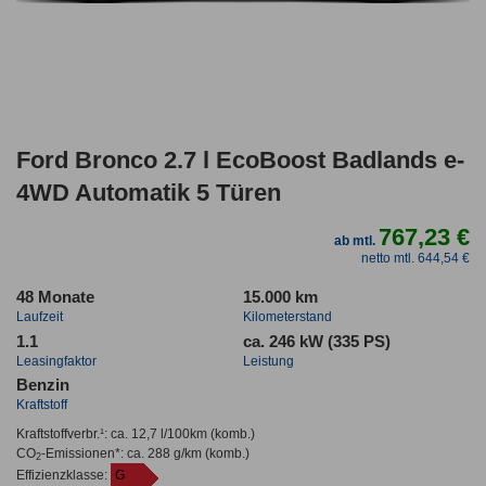
Ford Bronco 2.7 l EcoBoost Badlands e-
4WD Automatik 5 Türen
767,23 €
ab mtl.
netto mtl. 644,54 €
48 Monate
15.000 km
Laufzeit
Kilometerstand
1.1
ca. 246 kW (335 PS)
Leasingfaktor
Leistung
Benzin
Kraftstoff
Kraftstoffverbr.¹:
ca. 12,7 l/100km
(komb.)
CO
-Emissionen*
:
ca. 288 g/km
(komb.)
2
Effizienzklasse:
G