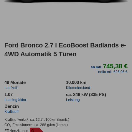
Ford Bronco 2.7 l EcoBoost Badlands e-
4WD Automatik 5 Türen
745,38 €
ab mtl.
netto mtl. 626,05 €
48 Monate
10.000 km
Laufzeit
Kilometerstand
1.07
ca. 246 kW (335 PS)
Leasingfaktor
Leistung
Benzin
Kraftstoff
Kraftstoffverbr.¹:
ca. 12,7 l/100km
(komb.)
CO
-Emissionen*
:
ca. 288 g/km
(komb.)
2
Effizienzklasse:
G