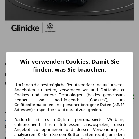
Wir verwenden Cookies. Damit Sie
Volkswagen ID.Buzz Cargo ID. Buzz
finden, was Sie brauchen.
Cargo Pro 4MOTION AHK Matrix LED
Wärmepumpe
Um Ihnen die bestmögliche Benutzererfahrung auf unseren
Angeboten zu bieten, verwenden wir und Drittanbieter
Cookies und andere Technologien (beides gemeinsam
593,81 €
ab mtl.
nennen wir nachfolgend: „Cookies"), um
netto mtl. 498,32 €
Geräteinformationen und personenbezogene Daten (z.B. IP
Adressen) zu speichern und darauf zuzugreifen.
10.000,0 km
60 Monate
Dadurch ist es möglich, personalisierte Werbung
Jahrliche Fahrleistung
Laufzeit
entsprechend Ihren Interessen auszuspielen, unser
0.8
ca. 250 kW (340 PS)
Angebot zu optimieren und dessen Verwendung zu
Leasingfaktor
Leistung
analysieren. Klicken Sie den Button unten rechts, um dem