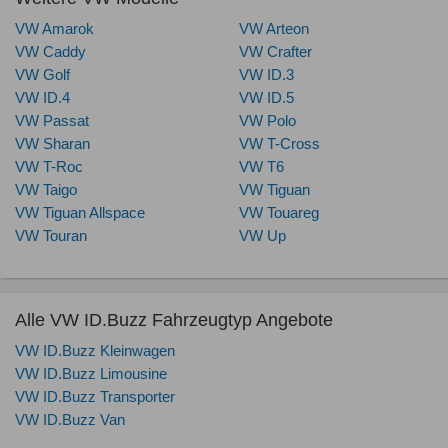
VW Amarok
VW Arteon
VW Caddy
VW Crafter
VW Golf
VW ID.3
VW ID.4
VW ID.5
VW Passat
VW Polo
VW Sharan
VW T-Cross
VW T-Roc
VW T6
VW Taigo
VW Tiguan
VW Tiguan Allspace
VW Touareg
VW Touran
VW Up
Alle VW ID.Buzz Fahrzeugtyp Angebote
VW ID.Buzz Kleinwagen
VW ID.Buzz Limousine
VW ID.Buzz Transporter
VW ID.Buzz Van