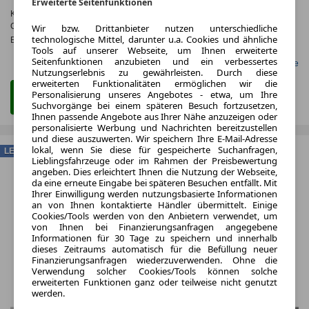
Erweiterte Seitenfunktionen
Kraftstoffverbr.¹:
ca. 19,2 kWh/100km
(komb.)
CO
-Emissionen*
:
ca. 0 g/km
(komb.)
Wir bzw. Drittanbieter nutzen unterschiedliche
2
technologische Mittel, darunter u.a. Cookies und ähnliche
Effizienzklasse:
A
Tools auf unserer Webseite, um Ihnen erweiterte
Seitenfunktionen anzubieten und ein verbessertes
Gefunden auf LeasingMarkt.de
Nutzungserlebnis zu gewährleisten. Durch diese
erweiterten Funktionalitäten ermöglichen wir die
Personalisierung unseres Angebotes - etwa, um Ihre
Zum Leasing Angebot
Suchvorgänge bei einem späteren Besuch fortzusetzen,
Ihnen passende Angebote aus Ihrer Nähe anzuzeigen oder
personalisierte Werbung und Nachrichten bereitzustellen
und diese auszuwerten. Wir speichern Ihre E-Mail-Adresse
lokal, wenn Sie diese für gespeicherte Suchanfragen,
LEASING
Lieblingsfahrzeuge oder im Rahmen der Preisbewertung
angeben. Dies erleichtert Ihnen die Nutzung der Webseite,
da eine erneute Eingabe bei späteren Besuchen entfällt. Mit
Ihrer Einwilligung werden nutzungsbasierte Informationen
an von Ihnen kontaktierte Händler übermittelt. Einige
Cookies/Tools werden von den Anbietern verwendet, um
von Ihnen bei Finanzierungsanfragen angegebene
Informationen für 30 Tage zu speichern und innerhalb
dieses Zeitraums automatisch für die Befüllung neuer
Finanzierungsanfragen wiederzuverwenden. Ohne die
Verwendung solcher Cookies/Tools können solche
erweiterten Funktionen ganz oder teilweise nicht genutzt
werden.