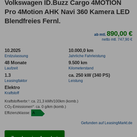
Volkswagen ID.Buzz Cargo 4MOTION
Pro 4Motion AHK Navi 360 Kamera LED
Blendfreies Fernl.
890,00 €
ab mtl.
netto mtl. 747,90 €
10.2025
10.000,0 km
Erstzulassung
Jahrliche Fahrleistung
48 Monate
9.500 km
Laufzeit
Kilometerstand
1.3
ca. 250 kW (340 PS)
Leasingfaktor
Leistung
Elektro
Kraftstoff
Kraftstoffverbr.¹:
ca. 21,3 kWh/100km
(komb.)
CO
-Emissionen*
:
ca. 0 g/km
(komb.)
2
Effizienzklasse:
A
Gefunden auf LeasingMarkt.de