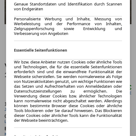
Genaue Standortdaten und Identifikation durch Scannen
von Endgeräten
Personalisierte Werbung und Inhalte, Messung von
Werbeleistung und der Performance von Inhalten,
Zielgruppenforschung sowie Entwicklung und
Verbesserung von Angeboten
Essentielle Seitenfunktionen
Wir bzw. diese Anbieter nutzen Cookies oder ähnliche Tools
Volkswagen ID.Buzz Cargo "Pure"
und Technologien, die für die essentielle Seitenfunktionen
erforderlich sind und die einwandfreie Funktionalität der
190PS Automatik (Velbert)
Webseite sicherstellen. Sie werden normalerweise als Folge
von Nutzeraktivitäten genutzt, um wichtige Funktionen wie
439,11 €
das Setzen und Aufrechterhalten von Anmeldedaten oder
ab mtl.
Datenschutzeinstellungen zu ermöglichen. Die
netto mtl. 368,91 €
Verwendung dieser Cookies bzw. ähnlicher Technologien
kann normalerweise nicht abgeschaltet werden. Allerdings
10.000,0 km
60 Monate
können bestimmte Browser diese Cookies oder ähnliche
Jahrliche Fahrleistung
Laufzeit
Tools blockieren oder Sie darauf hinweisen. Das Blockieren
dieser Cookies oder ähnlicher Tools kann die Funktionalität
0.9
ca. 140 kW (190 PS)
der Webseite beeinträchtigen.
Leasingfaktor
Leistung
Elektro
Kraftstoff