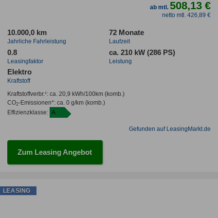
508,13 €
ab mtl.
netto mtl. 426,89 €
10.000,0 km
72 Monate
Jahrliche Fahrleistung
Laufzeit
0.8
ca. 210 kW (286 PS)
Leasingfaktor
Leistung
Elektro
Kraftstoff
Kraftstoffverbr.¹:
ca. 20,9 kWh/100km
(komb.)
CO
-Emissionen*
:
ca. 0 g/km
(komb.)
2
Effizienzklasse:
A
Gefunden auf LeasingMarkt.de
Zum Leasing Angebot
LEASING