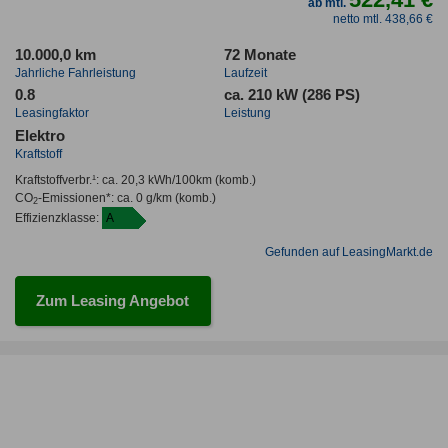
ab mtl.
netto mtl. 438,66 €
10.000,0 km
72 Monate
Jahrliche Fahrleistung
Laufzeit
0.8
ca. 210 kW (286 PS)
Leasingfaktor
Leistung
Elektro
Kraftstoff
Kraftstoffverbr.¹:
ca. 20,3 kWh/100km
(komb.)
CO
-Emissionen*
:
ca. 0 g/km
(komb.)
2
Effizienzklasse:
A
Gefunden auf LeasingMarkt.de
Zum Leasing Angebot