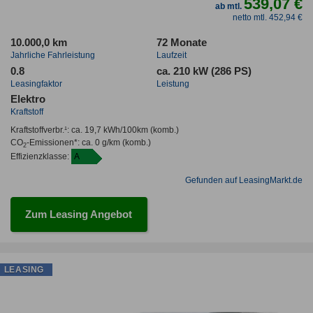
539,07 €
ab mtl.
netto mtl. 452,94 €
10.000,0 km
72 Monate
Jahrliche Fahrleistung
Laufzeit
0.8
ca. 210 kW (286 PS)
Leasingfaktor
Leistung
Elektro
Kraftstoff
Kraftstoffverbr.¹:
ca. 19,7 kWh/100km
(komb.)
CO
-Emissionen*
:
ca. 0 g/km
(komb.)
2
Effizienzklasse:
A
Gefunden auf LeasingMarkt.de
Zum Leasing Angebot
LEASING