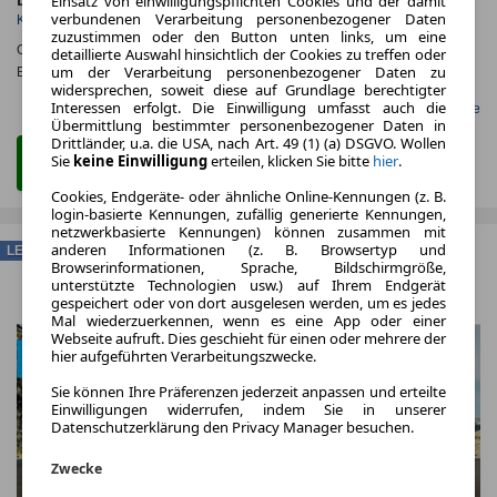
Einsatz von einwilligungspflichten Cookies und der damit
Elektro
verbundenen Verarbeitung personenbezogener Daten
Kraftstoff
zuzustimmen oder den Button unten links, um eine
CO
-Emissionen*
:
ca. 0 g/km
(komb.)
detaillierte Auswahl hinsichtlich der Cookies zu treffen oder
2
um der Verarbeitung personenbezogener Daten zu
Effizienzklasse:
A
widersprechen, soweit diese auf Grundlage berechtigter
Interessen erfolgt. Die Einwilligung umfasst auch die
Gefunden auf LeasingMarkt.de
Übermittlung bestimmter personenbezogener Daten in
Drittländer, u.a. die USA, nach Art. 49 (1) (a) DSGVO. Wollen
Sie
keine Einwilligung
erteilen, klicken Sie bitte
hier
.
Zum Leasing Angebot
Cookies, Endgeräte- oder ähnliche Online-Kennungen (z. B.
login-basierte Kennungen, zufällig generierte Kennungen,
netzwerkbasierte Kennungen) können zusammen mit
anderen Informationen (z. B. Browsertyp und
LEASING
Browserinformationen, Sprache, Bildschirmgröße,
unterstützte Technologien usw.) auf Ihrem Endgerät
gespeichert oder von dort ausgelesen werden, um es jedes
Mal wiederzuerkennen, wenn es eine App oder einer
Webseite aufruft. Dies geschieht für einen oder mehrere der
hier aufgeführten Verarbeitungszwecke.
Sie können Ihre Präferenzen jederzeit anpassen und erteilte
Einwilligungen widerrufen, indem Sie in unserer
Datenschutzerklärung den Privacy Manager besuchen.
Zwecke