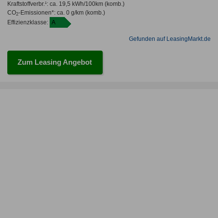
Kraftstoffverbr.¹:
ca. 19,5 kWh/100km
(komb.)
CO
-Emissionen*
:
ca. 0 g/km
(komb.)
2
Effizienzklasse:
A
Gefunden auf LeasingMarkt.de
Zum Leasing Angebot