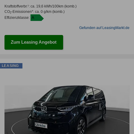
Kraftstoffverbr.¹:
ca. 19,6 kWh/100km
(komb.)
CO
-Emissionen*
:
ca. 0 g/km
(komb.)
2
Effizienzklasse:
A
Gefunden auf LeasingMarkt.de
Zum Leasing Angebot
LEASING