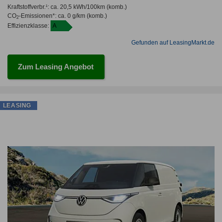
Kraftstoffverbr.¹:
ca. 20,5 kWh/100km
(komb.)
CO
-Emissionen*
:
ca. 0 g/km
(komb.)
2
Effizienzklasse:
A
Gefunden auf LeasingMarkt.de
Zum Leasing Angebot
LEASING