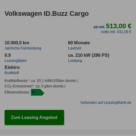
Volkswagen ID.Buzz Cargo
513,00 €
ab mtl.
netto mtl. 431,09 €
10.000,0 km
60 Monate
Jahrliche Fahrleistung
Laufzeit
0.9
ca. 210 kW (286 PS)
Leasingfaktor
Leistung
Elektro
Kraftstoff
Kraftstoffverbr.¹:
ca. 20,1 kWh/100km
(komb.)
CO
-Emissionen*
:
ca. 0 g/km
(komb.)
2
Effizienzklasse:
A
Gefunden auf LeasingMarkt.de
Zum Leasing Angebot