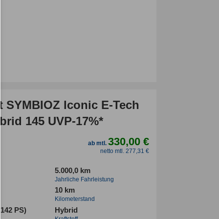
t SYMBIOZ Iconic E-Tech
ybrid 145 UVP-17%*
330,00 €
ab mtl.
netto mtl. 277,31 €
5.000,0 km
Jahrliche Fahrleistung
10 km
Kilometerstand
(142 PS)
Hybrid
Kraftstoff