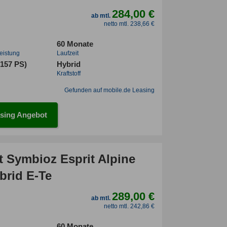
284,00 €
ab mtl.
netto mtl. 238,66 €
60 Monate
leistung
Laufzeit
(157 PS)
Hybrid
Kraftstoff
Gefunden auf mobile.de Leasing
sing Angebot
t Symbioz Esprit Alpine
brid E-Te
289,00 €
ab mtl.
netto mtl. 242,86 €
60 Monate