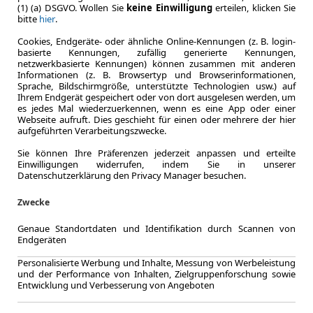
(1) (a) DSGVO. Wollen Sie
keine Einwilligung
erteilen, klicken Sie
bitte
hier
.
Cookies, Endgeräte- oder ähnliche Online-Kennungen (z. B. login-
basierte Kennungen, zufällig generierte Kennungen,
netzwerkbasierte Kennungen) können zusammen mit anderen
Informationen (z. B. Browsertyp und Browserinformationen,
Sprache, Bildschirmgröße, unterstützte Technologien usw.) auf
Ihrem Endgerät gespeichert oder von dort ausgelesen werden, um
es jedes Mal wiederzuerkennen, wenn es eine App oder einer
Webseite aufruft. Dies geschieht für einen oder mehrere der hier
aufgeführten Verarbeitungszwecke.
LEASING
Renaul
Sie können Ihre Präferenzen jederzeit anpassen und erteilte
Einwilligungen widerrufen, indem Sie in unserer
Full H
Datenschutzerklärung den Privacy Manager besuchen.
Zwecke
Genaue Standortdaten und Identifikation durch Scannen von
Endgeräten
2.2025
Erstzulassung
Personalisierte Werbung und Inhalte, Messung von Werbeleistung
60 Monate
und der Performance von Inhalten, Zielgruppenforschung sowie
Entwicklung und Verbesserung von Angeboten
Laufzeit
ca. 105 kW 
Leistung