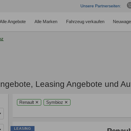
Unsere Partnerseiten:
Alle Angebote
Alle Marken
Fahrzeug verkaufen
Neuwage
oz
Angebote, Leasing Angebote und Au
Renault ✕
Symbioz ✕
LEASING
Renaul