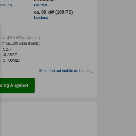
leistung
Laufzeit
ca. 80 kW (108 PS)
Leistung
:
ca. 4,0 l/100km
(komb.)
en*
:
ca. 100 g/km
(komb.)
CO₂-
KLASSE
:
C (KOMB.)
Gefunden auf mobile.de Leasing
sing Angebot