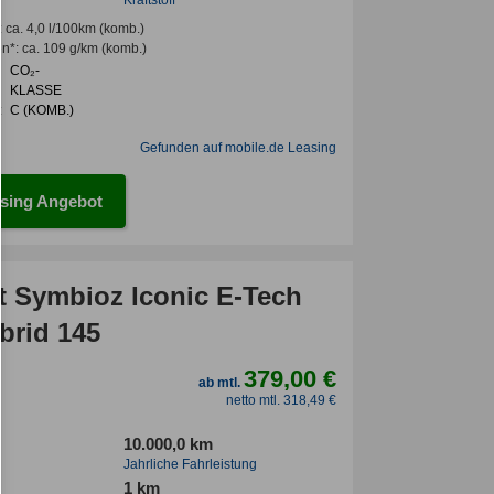
:
ca. 4,0 l/100km
(komb.)
en*
:
ca. 109 g/km
(komb.)
CO₂-
KLASSE
:
C (KOMB.)
Gefunden auf mobile.de Leasing
sing Angebot
t Symbioz Iconic E-Tech
brid 145
379,00 €
ab mtl.
netto mtl. 318,49 €
10.000,0 km
Jahrliche Fahrleistung
1 km