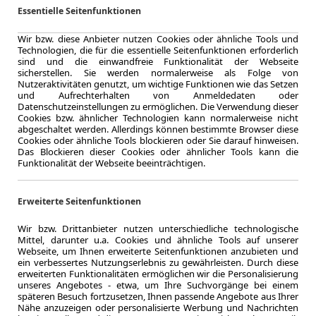
Essentielle Seitenfunktionen
Kraftstoffverbr.¹
CO
-Emission
2
Wir bzw. diese Anbieter nutzen Cookies oder ähnliche Tools und
Technologien, die für die essentielle Seitenfunktionen erforderlich
sind und die einwandfreie Funktionalität der Webseite
Effizienzklasse
sicherstellen. Sie werden normalerweise als Folge von
Nutzeraktivitäten genutzt, um wichtige Funktionen wie das Setzen
und Aufrechterhalten von Anmeldedaten oder
Datenschutzeinstellungen zu ermöglichen. Die Verwendung dieser
Cookies bzw. ähnlicher Technologien kann normalerweise nicht
abgeschaltet werden. Allerdings können bestimmte Browser diese
Zum Lea
Cookies oder ähnliche Tools blockieren oder Sie darauf hinweisen.
Das Blockieren dieser Cookies oder ähnlicher Tools kann die
Funktionalität der Webseite beeinträchtigen.
LEASING
Renaul
Erweiterte Seitenfunktionen
Full Hy
Wir bzw. Drittanbieter nutzen unterschiedliche technologische
Mittel, darunter u.a. Cookies und ähnliche Tools auf unserer
Webseite, um Ihnen erweiterte Seitenfunktionen anzubieten und
ein verbessertes Nutzungserlebnis zu gewährleisten. Durch diese
erweiterten Funktionalitäten ermöglichen wir die Personalisierung
unseres Angebotes - etwa, um Ihre Suchvorgänge bei einem
7.2024
späteren Besuch fortzusetzen, Ihnen passende Angebote aus Ihrer
Erstzulassung
Nähe anzuzeigen oder personalisierte Werbung und Nachrichten
60 Monate