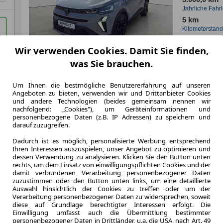
Jahrliche Fahr
5 km
Kilometerstand
Hybrid
Wir verwenden Cookies. Damit Sie finden,
Kraftstoff
was Sie brauchen.
Kraftstoffverbr.¹
CO
-Emission
2
Um Ihnen die bestmögliche Benutzererfahrung auf unseren
Angeboten zu bieten, verwenden wir und Drittanbieter Cookies
Effizienzklasse
und andere Technologien (beides gemeinsam nennen wir
nachfolgend: „Cookies"), um Geräteinformationen und
personenbezogene Daten (z.B. IP Adressen) zu speichern und
darauf zuzugreifen.
Zum Lea
Dadurch ist es möglich, personalisierte Werbung entsprechend
Ihren Interessen auszuspielen, unser Angebot zu optimieren und
dessen Verwendung zu analysieren. Klicken Sie den Button unten
rechts, um dem Einsatz von einwilligungspflichten Cookies und der
damit verbundenen Verarbeitung personenbezogener Daten
zuzustimmen oder den Button unten links, um eine detaillierte
Auswahl hinsichtlich der Cookies zu treffen oder um der
Verarbeitung personenbezogener Daten zu widersprechen, soweit
diese auf Grundlage berechtigter Interessen erfolgt. Die
Einwilligung umfasst auch die Übermittlung bestimmter
personenbezogener Daten in Drittländer, u.a. die USA, nach Art. 49