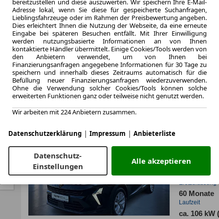
bereitzustellen und diese auszuwerten. Wir speichern Ihre E-Mail-
Laufzeit
Adresse lokal, wenn Sie diese für gespeicherte Suchanfragen,
Lieblingsfahrzeuge oder im Rahmen der Preisbewertung angeben.
ca. 69 kW (
ic
Dies erleichtert Ihnen die Nutzung der Webseite, da eine erneute
Leistung
Eingabe bei späteren Besuchen entfällt. Mit Ihrer Einwilligung
werden nutzungsbasierte Informationen an von Ihnen
kontaktierte Händler übermittelt. Einige Cookies/Tools werden von
den Anbietern verwendet, um von Ihnen bei
Finanzierungsanfragen angegebene Informationen für 30 Tage zu
Zum Lea
speichern und innerhalb dieses Zeitraums automatisch für die
Befüllung neuer Finanzierungsanfragen wiederzuverwenden.
Ohne die Verwendung solcher Cookies/Tools können solche
erweiterten Funktionen ganz oder teilweise nicht genutzt werden.
LEASING
Renaul
Wir arbeiten mit 224 Anbietern zusammen.
Evoluti
|
|
Datenschutzerklärung
Impressum
Anbieterliste
Datenschutz-
Alle akzeptieren
Einstellungen
6.2025
Erstzulassung
60 Monate
Laufzeit
ca. 106 kW 