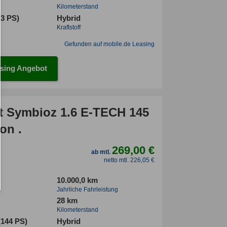
Kilometerstand
93 PS)
Hybrid
Kraftstoff
Gefunden auf mobile.de Leasing
sing Angebot
t Symbioz 1.6 E-TECH 145
on .
269,00 €
ab mtl.
netto mtl. 226,05 €
10.000,0 km
Jahrliche Fahrleistung
28 km
Kilometerstand
(144 PS)
Hybrid