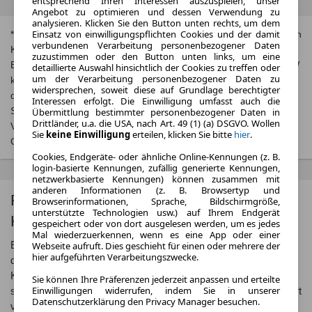
entsprechend Ihren Interessen auszuspielen, unser
Angebot zu optimieren und dessen Verwendung zu
analysieren. Klicken Sie den Button unten rechts, um dem
Einsatz von einwilligungspflichten Cookies und der damit
* Jeweils kombinierte Werte. Weitere Informationen zum offiziellen
verbundenen Verarbeitung personenbezogener Daten
Kraftstoffverbrauch und zu den offiziellen spezifischen CO₂-
zuzustimmen oder den Button unten links, um eine
Emissionen und gegebenenfalls zum Stromverbrauch neuer PKW
detaillierte Auswahl hinsichtlich der Cookies zu treffen oder
um der Verarbeitung personenbezogener Daten zu
können dem, Leitfaden über den offiziellen Kraftstoffverbrauch,
widersprechen, soweit diese auf Grundlage berechtigter
die offiziellen spezifischen CO₂-Emissionen und den offiziellen
Interessen erfolgt. Die Einwilligung umfasst auch die
Stromverbrauch neuer PKW‘ entnommen werden, der an allen
Übermittlung bestimmter personenbezogener Daten in
Drittländer, u.a. die USA, nach Art. 49 (1) (a) DSGVO. Wollen
Verkaufsstellen und bei der‚ Deutschen Automobil Treuhand
Sie
keine Einwilligung
erteilen, klicken Sie bitte
hier
.
GmbH‘ unentgeltlich erhältlich ist unter
www.dat.de
.
Cookies, Endgeräte- oder ähnliche Online-Kennungen (z. B.
login-basierte Kennungen, zufällig generierte Kennungen,
netzwerkbasierte Kennungen) können zusammen mit
anderen Informationen (z. B. Browsertyp und
Renault Express: Der praktische
Browserinformationen, Sprache, Bildschirmgröße,
unterstützte Technologien usw.) auf Ihrem Endgerät
Kleintransporter für den Alltag
gespeichert oder von dort ausgelesen werden, um es jedes
Mal wiederzuerkennen, wenn es eine App oder einer
Einleitung: Der Renault Express ist der ideale Begleiter für alle,
Webseite aufruft. Dies geschieht für einen oder mehrere der
hier aufgeführten Verarbeitungszwecke.
die auf der Suche nach einem zuverlässigen und vielseitigen
Kleintransporter sind. Mit seinem geräumigen Laderaum und
Sie können Ihre Präferenzen jederzeit anpassen und erteilte
Einwilligungen widerrufen, indem Sie in unserer
seiner kompakten Größe eignet er sich perfekt für den Transport
Datenschutzerklärung den Privacy Manager besuchen.
von Waren aller Art in der Stadt und auf dem Land. Der robuste