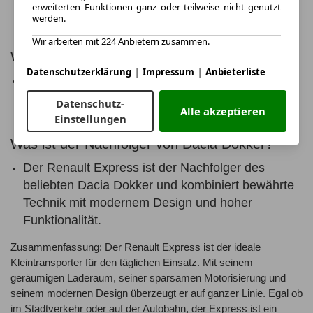
erweiterten Funktionen ganz oder teilweise nicht genutzt
Renault Kangoo mehr Platz und Komfort bietet
werden.
und sich auch für den privaten Gebrauch eignet.
Wir arbeiten mit 224 Anbietern zusammen.
Wo wird der Renault Express gebaut?
|
|
Datenschutzerklärung
Impressum
Anbieterliste
Der Renault Express wird in verschiedenen
Renault-Werken in Europa gefertigt, darunter
Datenschutz-
Alle akzeptieren
auch in Frankreich und Spanien.
Einstellungen
Was ist der Nachfolger von Dacia Dokker?
Der Renault Express ist der Nachfolger des
beliebten Dacia Dokker und kombiniert bewährte
Technik mit modernem Design und hoher
Funktionalität.
Zusammenfassung: Der Renault Express ist der ideale
Kleintransporter für den täglichen Einsatz. Mit seinem
geräumigen Laderaum, seiner sparsamen Motorisierung und
seinem modernen Design überzeugt er auf ganzer Linie. Egal ob
im Stadtverkehr oder auf der Autobahn, der Express ist ein