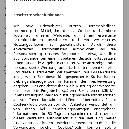
sondern auch besonders sparsam im Verbrauch. Dank seiner
kompakten Größe ist er zudem besonders wendig und flexibel
im Stadtverkehr unterwegs. Mit seinem modernen Design und
Erweiterte Seitenfunktionen
seiner hochwertigen Verarbeitung ist der Express zudem ein
Wir bzw. Drittanbieter nutzen unterschiedliche
echter Hingucker auf der Straße. Kaufen und leasen ab
technologische Mittel, darunter u.a. Cookies und ähnliche
welchem Preis?: Der Renault Express ist bereits ab einem
Tools auf unserer Webseite, um Ihnen erweiterte
Seitenfunktionen anzubieten und ein verbessertes
Preis von €15.000,- erhältlich und kann auch bequem geleast
Nutzungserlebnis zu gewährleisten. Durch diese
werden. Dank attraktiver Finanzierungsoptionen ist der Express
erweiterten Funktionalitäten ermöglichen wir die
auch für kleinere Budgets erschwinglich und bietet ein
Personalisierung unseres Angebotes - etwa, um Ihre
Suchvorgänge bei einem späteren Besuch fortzusetzen,
unschlagbares Preis-Leistungs-Verhältnis. Oft gestellte Fragen
Ihnen passende Angebote aus Ihrer Nähe anzuzeigen oder
zu Renault Express:
personalisierte Werbung und Nachrichten bereitzustellen
Was kostet der neue Renault Express?
und diese auszuwerten. Wir speichern Ihre E-Mail-Adresse
lokal, wenn Sie diese für gespeicherte Suchanfragen,
Lieblingsfahrzeuge oder im Rahmen der Preisbewertung
Der neue Renault Express ist ab €15.000,-
angeben. Dies erleichtert Ihnen die Nutzung der Webseite,
erhältlich.
da eine erneute Eingabe bei späteren Besuchen entfällt. Mit
Ihrer Einwilligung werden nutzungsbasierte Informationen
an von Ihnen kontaktierte Händler übermittelt. Einige
Was ist der Unterschied zwischen Renault
Cookies/Tools werden von den Anbietern verwendet, um
Express und Renault Kangoo?
von Ihnen bei Finanzierungsanfragen angegebene
Informationen für 30 Tage zu speichern und innerhalb
dieses Zeitraums automatisch für die Befüllung neuer
Der Renault Express ist kompakter und eher für
Finanzierungsanfragen wiederzuverwenden. Ohne die
den gewerblichen Einsatz konzipiert, während der
Verwendung solcher Cookies/Tools können solche