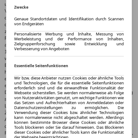
und wendige Express überzeugt zudem mit einem sparsamen
Zwecke
Verbrauch und einer modernen Ausstattung. Mit seinem
dynamischen Design und seiner praktischen Funktionalität ist
Genaue Standortdaten und Identifikation durch Scannen
von Endgeräten
der Renault Express die optimale Lösung für alle, die einen
zuverlässigen Partner im Alltag benötigen. Geschichte des
Personalisierte Werbung und Inhalte, Messung von
Renault Express: Der Renault Express hat eine lange Tradition
Werbeleistung und der Performance von Inhalten,
Zielgruppenforschung sowie Entwicklung und
als praktischer Kleintransporter. Seit seiner Einführung im Jahr
Verbesserung von Angeboten
1985 hat er sich als zuverlässiges Arbeitsfahrzeug bewährt und
wurde kontinuierlich weiterentwickelt. Mit seiner vielseitigen
Einsatzmöglichkeiten und seinem komfortablen Fahrverhalten
Essentielle Seitenfunktionen
hat sich der Express schnell als beliebter Kleintransporter
Wir bzw. diese Anbieter nutzen Cookies oder ähnliche Tools
etabliert. Technische Features: Der Renault Express ist mit
und Technologien, die für die essentielle Seitenfunktionen
einem effizienten und leistungsstarken Benzin- oder
erforderlich sind und die einwandfreie Funktionalität der
Dieselmotor ausgestattet, der für eine optimale Kraftübertragung
Webseite sicherstellen. Sie werden normalerweise als Folge
von Nutzeraktivitäten genutzt, um wichtige Funktionen wie
sorgt. Der geräumige Laderaum bietet ausreichend Platz für
das Setzen und Aufrechterhalten von Anmeldedaten oder
Ladung aller Art und kann bei Bedarf flexibel erweitert werden.
Datenschutzeinstellungen zu ermöglichen. Die
Verwendung dieser Cookies bzw. ähnlicher Technologien
Zudem überzeugt der Express mit modernen
kann normalerweise nicht abgeschaltet werden. Allerdings
Assistenzsystemen und einer komfortablen Ausstattung, die
können bestimmte Browser diese Cookies oder ähnliche
das Fahren zum Vergnügen machen. Gut zu wissen: Der
Tools blockieren oder Sie darauf hinweisen. Das Blockieren
dieser Cookies oder ähnlicher Tools kann die Funktionalität
Renault Express ist nicht nur äußerst praktisch und zuverlässig,
der Webseite beeinträchtigen.