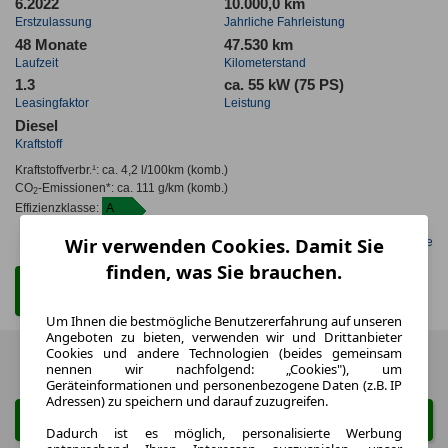
6.2022
10.000,0 km
Erstzulassung
Jahrliche Fahrleistung
48 Monate
47.530 km
Laufzeit
Kilometerstand
1.3
ca. 55 kW (75 PS)
Leasingfaktor
Leistung
Diesel
Kraftstoff
Kraftstoffverbr.¹:
ca. 4,2 l/100km
(komb.)
CO
-Emissionen*
:
ca. 111 g/km
(komb.)
2
Effizienzklasse:
A
Wir verwenden Cookies. Damit Sie
Gefunden auf LeasingMarkt.de
finden, was Sie brauchen.
Zum Leasing Angebot
Um Ihnen die bestmögliche Benutzererfahrung auf unseren
Angeboten zu bieten, verwenden wir und Drittanbieter
Cookies und andere Technologien (beides gemeinsam
Zurück
1 von 1
Weiter
nennen wir nachfolgend: „Cookies"), um
Geräteinformationen und personenbezogene Daten (z.B. IP
Adressen) zu speichern und darauf zuzugreifen.
Suche ändern
Dadurch ist es möglich, personalisierte Werbung