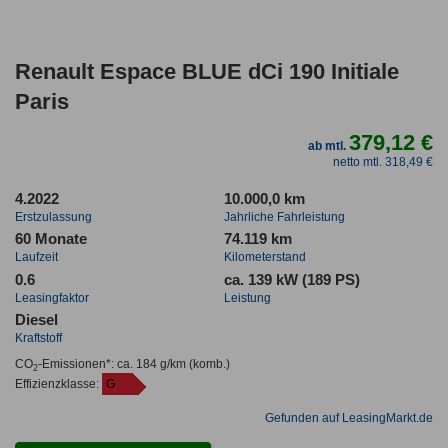
Renault Espace BLUE dCi 190 Initiale
Paris
379,12 €
ab mtl.
netto mtl. 318,49 €
4.2022
10.000,0 km
Erstzulassung
Jahrliche Fahrleistung
60 Monate
74.119 km
Laufzeit
Kilometerstand
0.6
ca. 139 kW (189 PS)
Leasingfaktor
Leistung
Diesel
Kraftstoff
CO
-Emissionen*
:
ca. 184 g/km
(komb.)
2
Effizienzklasse:
G
Gefunden auf LeasingMarkt.de