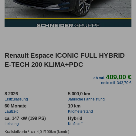
Renault Espace ICONIC FULL HYBRID
E-TECH 200 KLIMA+PDC
409,00 €
ab mtl.
netto mtl. 343,70 €
8.2026
5.000,0 km
Erstzulassung
Jahrliche Fahrleistung
60 Monate
10 km
Laufzeit
Kilometerstand
ca. 147 kW (199 PS)
Hybrid
Leistung
Kraftstoff
Kraftstoffverbr.¹:
ca. 4,0 l/100km
(komb.)