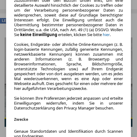
zuzustimmen oder den Button unten links, um eine
detaillierte Auswahl hinsichtlich der Cookies zu treffen oder
um der Verarbeitung personenbezogener Daten zu
widersprechen, soweit diese auf Grundlage berechtigter
Interessen erfolgt. Die Einwilligung umfasst auch die
LEASING
Übermittlung bestimmter personenbezogener Daten in
Drittländer, u.a. die USA, nach Art. 49 (1) (a) DSGVO. Wollen
Sie
keine Einwilligung
erteilen, klicken Sie bitte
hier
.
Cookies, Endgeräte- oder ähnliche Online-Kennungen (z. B.
login-basierte Kennungen, zufällig generierte Kennungen,
netzwerkbasierte Kennungen) können zusammen mit
anderen Informationen (z. B. Browsertyp und
Browserinformationen, Sprache, Bildschirmgröße,
unterstützte Technologien usw.) auf Ihrem Endgerät
gespeichert oder von dort ausgelesen werden, um es jedes
Mal wiederzuerkennen, wenn es eine App oder einer
Webseite aufruft. Dies geschieht für einen oder mehrere der
hier aufgeführten Verarbeitungszwecke.
Sie können Ihre Präferenzen jederzeit anpassen und erteilte
Einwilligungen widerrufen, indem Sie in unserer
Datenschutzerklärung den Privacy Manager besuchen.
Zwecke
Genaue Standortdaten und Identifikation durch Scannen
von Endgeräten