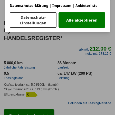
|
|
Datenschutzerklärung
Impressum
Anbieterliste
Datenschutz-
Alle akzeptieren
Renault Espace E-Tech Techno Full
Einstellungen
Hybrid 7-Sitzer *NUR MIT
HANDELSREGISTER*
212,00 €
ab mtl.
netto mtl. 178,15 €
5.000,0 km
36 Monate
Jahrliche Fahrleistung
Laufzeit
0.5
ca. 147 kW (200 PS)
Leasingfaktor
Leistung
Kraftstoffverbr.¹:
ca. 5,0 l/100km
(komb.)
CO
-Emissionen*
:
ca. 113 g/km
(komb.)
2
Effizienzklasse:
C
Gefunden auf LeasingMarkt.de