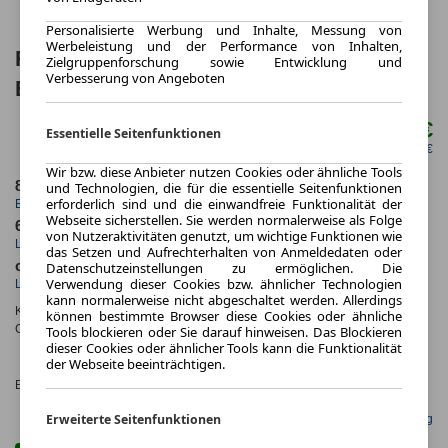
Personalisierte Werbung und Inhalte, Messung von
Werbeleistung und der Performance von Inhalten,
Renault Espace ICONIC FULL HYBRID
Zielgruppenforschung sowie Entwicklung und
Verbesserung von Angeboten
E-TECH 200 KLIMA+PDC
409,00 €
Essentielle Seitenfunktionen
ab mtl.
netto mtl. 343,70 €
Wir bzw. diese Anbieter nutzen Cookies oder ähnliche Tools
8.2026
5.000,0 km
und Technologien, die für die essentielle Seitenfunktionen
erforderlich sind und die einwandfreie Funktionalität der
Erstzulassung
Jahrliche Fahrleistung
Webseite sicherstellen. Sie werden normalerweise als Folge
60 Monate
10 km
von Nutzeraktivitäten genutzt, um wichtige Funktionen wie
Laufzeit
Kilometerstand
das Setzen und Aufrechterhalten von Anmeldedaten oder
ca. 147 kW (199 PS)
Hybrid
Datenschutzeinstellungen zu ermöglichen. Die
Verwendung dieser Cookies bzw. ähnlicher Technologien
Leistung
Kraftstoff
kann normalerweise nicht abgeschaltet werden. Allerdings
Kraftstoffverbr.¹:
ca. 4,0 l/100km
(komb.)
können bestimmte Browser diese Cookies oder ähnliche
CO
-Emissionen*
:
ca. 107 g/km
(komb.)
Tools blockieren oder Sie darauf hinweisen. Das Blockieren
2
dieser Cookies oder ähnlicher Tools kann die Funktionalität
CO₂-
der Webseite beeinträchtigen.
KLASSE
Effizienzklasse:
C (KOMB.)
Erweiterte Seitenfunktionen
Gefunden auf mobile.de Leasing