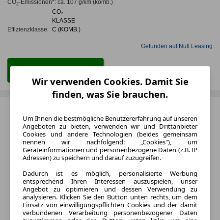
CO
-Emissionen*
:
ca. 107 g/km
(komb.)
2
CO₂-
KLASSE
Effizienzklasse:
C (KOMB.)
Gefunden auf Null Leasing
Zum Leasing Angebot
Wir verwenden Cookies. Damit Sie
finden, was Sie brauchen.
Um Ihnen die bestmögliche Benutzererfahrung auf unseren
Angeboten zu bieten, verwenden wir und Drittanbieter
Cookies und andere Technologien (beides gemeinsam
nennen wir nachfolgend: „Cookies"), um
Geräteinformationen und personenbezogene Daten (z.B. IP
Adressen) zu speichern und darauf zuzugreifen.
Dadurch ist es möglich, personalisierte Werbung
entsprechend Ihren Interessen auszuspielen, unser
Angebot zu optimieren und dessen Verwendung zu
analysieren. Klicken Sie den Button unten rechts, um dem
Einsatz von einwilligungspflichten Cookies und der damit
verbundenen Verarbeitung personenbezogener Daten