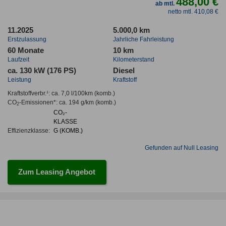
488,00 €
ab mtl.
netto mtl. 410,08 €
11.2025
5.000,0 km
Erstzulassung
Jahrliche Fahrleistung
60 Monate
10 km
Laufzeit
Kilometerstand
ca. 130 kW (176 PS)
Diesel
Leistung
Kraftstoff
Kraftstoffverbr.¹:
ca. 7,0 l/100km
(komb.)
CO
-Emissionen*
:
ca. 194 g/km
(komb.)
2
CO₂-
KLASSE
Effizienzklasse:
G (KOMB.)
Gefunden auf Null Leasing
Zum Leasing Angebot