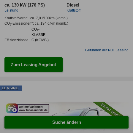
ca. 130 kW (176 PS)
Diesel
Leistung
Kraftstoff
Kraftstoffverbr.¹:
ca. 7,0 l/100km
(komb.)
CO
-Emissionen*
:
ca. 194 g/km
(komb.)
2
CO₂-
KLASSE
Effizienzklasse:
G (KOMB.)
Gefunden auf Null Leasing
Zum Leasing Angebot
LEASING
Suche ändern