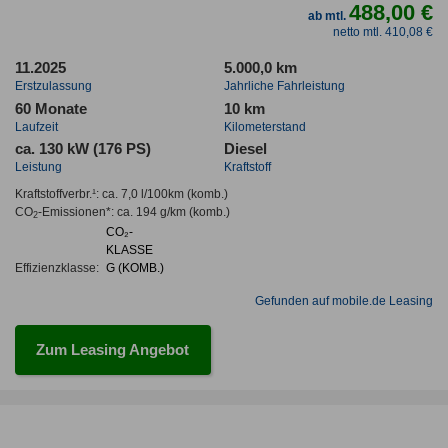
488,00 €
ab mtl.
netto mtl. 410,08 €
11.2025
5.000,0 km
Erstzulassung
Jahrliche Fahrleistung
60 Monate
10 km
Laufzeit
Kilometerstand
ca. 130 kW (176 PS)
Diesel
Leistung
Kraftstoff
Kraftstoffverbr.¹:
ca. 7,0 l/100km
(komb.)
CO
-Emissionen*
:
ca. 194 g/km
(komb.)
2
CO₂-
KLASSE
Effizienzklasse:
G (KOMB.)
Gefunden auf mobile.de Leasing
Zum Leasing Angebot