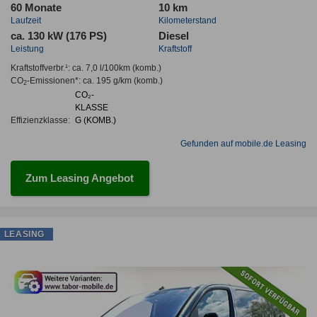
60 Monate
10 km
Laufzeit
Kilometerstand
ca. 130 kW (176 PS)
Diesel
Leistung
Kraftstoff
Kraftstoffverbr.¹:
ca. 7,0 l/100km
(komb.)
CO
-Emissionen*
:
ca. 195 g/km
(komb.)
2
CO₂-
KLASSE
Effizienzklasse:
G (KOMB.)
Gefunden auf mobile.de Leasing
Zum Leasing Angebot
LEASING