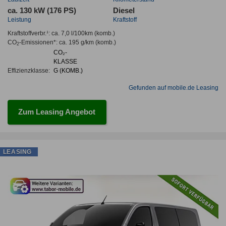
ca. 130 kW (176 PS)
Diesel
Leistung
Kraftstoff
Kraftstoffverbr.¹:
ca. 7,0 l/100km
(komb.)
CO
-Emissionen*
:
ca. 195 g/km
(komb.)
2
CO₂-
KLASSE
Effizienzklasse:
G (KOMB.)
Gefunden auf mobile.de Leasing
Zum Leasing Angebot
LEASING