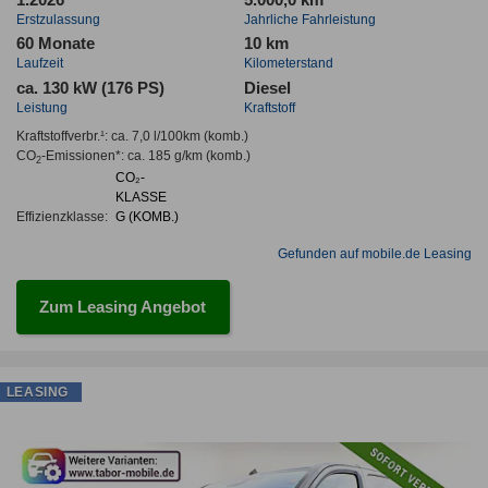
1.2026
5.000,0 km
Erstzulassung
Jahrliche Fahrleistung
60 Monate
10 km
Laufzeit
Kilometerstand
ca. 130 kW (176 PS)
Diesel
Leistung
Kraftstoff
Kraftstoffverbr.¹:
ca. 7,0 l/100km
(komb.)
CO
-Emissionen*
:
ca. 185 g/km
(komb.)
2
CO₂-
KLASSE
Effizienzklasse:
G (KOMB.)
Gefunden auf mobile.de Leasing
Zum Leasing Angebot
LEASING