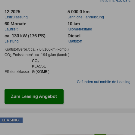
netto mtl. 410,08 €
12.2025
5.000,0 km
Erstzulassung
Jahrliche Fahrleistung
60 Monate
10 km
Laufzeit
Kilometerstand
ca. 130 kW (176 PS)
Diesel
Leistung
Kraftstoff
Kraftstoffverbr.¹:
ca. 7,0 l/100km
(komb.)
CO
-Emissionen*
:
ca. 194 g/km
(komb.)
2
CO₂-
KLASSE
Effizienzklasse:
G (KOMB.)
Gefunden auf mobile.de Leasing
Zum Leasing Angebot
LEASING