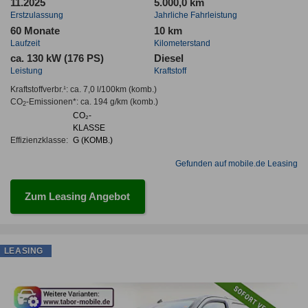
11.2025
5.000,0 km
Erstzulassung
Jahrliche Fahrleistung
60 Monate
10 km
Laufzeit
Kilometerstand
ca. 130 kW (176 PS)
Diesel
Leistung
Kraftstoff
Kraftstoffverbr.¹:
ca. 7,0 l/100km
(komb.)
CO
-Emissionen*
:
ca. 194 g/km
(komb.)
2
CO₂-
KLASSE
Effizienzklasse:
G (KOMB.)
Gefunden auf mobile.de Leasing
Zum Leasing Angebot
LEASING