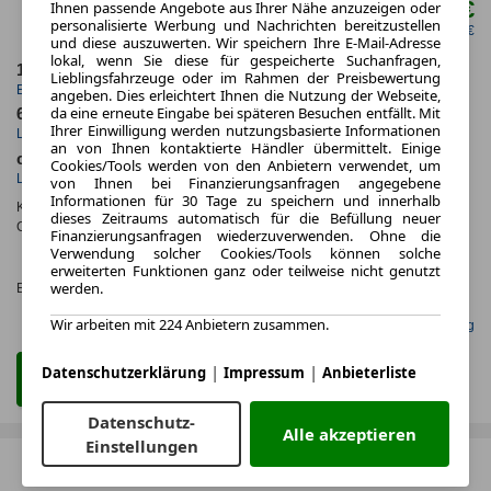
499,00 €
Ihnen passende Angebote aus Ihrer Nähe anzuzeigen oder
ab mtl.
personalisierte Werbung und Nachrichten bereitzustellen
netto mtl. 419,33 €
und diese auszuwerten. Wir speichern Ihre E-Mail-Adresse
lokal, wenn Sie diese für gespeicherte Suchanfragen,
12.2025
5.000,0 km
Lieblingsfahrzeuge oder im Rahmen der Preisbewertung
Erstzulassung
Jahrliche Fahrleistung
angeben. Dies erleichtert Ihnen die Nutzung der Webseite,
da eine erneute Eingabe bei späteren Besuchen entfällt. Mit
60 Monate
10 km
Ihrer Einwilligung werden nutzungsbasierte Informationen
Laufzeit
Kilometerstand
an von Ihnen kontaktierte Händler übermittelt. Einige
ca. 130 kW (176 PS)
Diesel
Cookies/Tools werden von den Anbietern verwendet, um
Leistung
Kraftstoff
von Ihnen bei Finanzierungsanfragen angegebene
Informationen für 30 Tage zu speichern und innerhalb
Kraftstoffverbr.¹:
ca. 7,0 l/100km
(komb.)
dieses Zeitraums automatisch für die Befüllung neuer
CO
-Emissionen*
:
ca. 195 g/km
(komb.)
2
Finanzierungsanfragen wiederzuverwenden. Ohne die
CO₂-
Verwendung solcher Cookies/Tools können solche
erweiterten Funktionen ganz oder teilweise nicht genutzt
KLASSE
werden.
Effizienzklasse:
G (KOMB.)
Wir arbeiten mit 224 Anbietern zusammen.
Gefunden auf mobile.de Leasing
|
|
Datenschutzerklärung
Impressum
Anbieterliste
Zum Leasing Angebot
Datenschutz-
Alle akzeptieren
Einstellungen