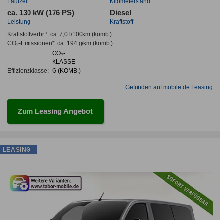
Laufzeit
Kilometerstand
ca. 130 kW (176 PS)
Diesel
Leistung
Kraftstoff
Kraftstoffverbr.¹:
ca. 7,0 l/100km
(komb.)
CO
-Emissionen*
:
ca. 194 g/km
(komb.)
2
CO₂-
KLASSE
Effizienzklasse:
G (KOMB.)
Gefunden auf mobile.de Leasing
Zum Leasing Angebot
LEASING