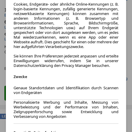
Cookies, Endgeräte- oder ähnliche Online-Kennungen (z. B.
login-basierte Kennungen, zufällig generierte Kennungen,
12.2025
5.000,0 km
netzwerkbasierte Kennungen) können zusammen mit
Erstzulassung
Jahrliche Fahrleistung
anderen Informationen (z. B. Browsertyp und
60 Monate
10 km
Browserinformationen, Sprache, Bildschirmgröße,
unterstützte Technologien usw.) auf Ihrem Endgerät
Laufzeit
Kilometerstand
gespeichert oder von dort ausgelesen werden, um es jedes
ca. 130 kW (176 PS)
Diesel
Mal wiederzuerkennen, wenn es eine App oder einer
Leistung
Kraftstoff
Webseite aufruft. Dies geschieht für einen oder mehrere der
hier aufgeführten Verarbeitungszwecke.
Kraftstoffverbr.¹:
ca. 7,0 l/100km
(komb.)
CO
-Emissionen*
:
ca. 194 g/km
(komb.)
2
Sie können Ihre Präferenzen jederzeit anpassen und erteilte
CO₂-
Einwilligungen widerrufen, indem Sie in unserer
KLASSE
Datenschutzerklärung den Privacy Manager besuchen.
Effizienzklasse:
G (KOMB.)
Zwecke
Gefunden auf mobile.de Leasing
Genaue Standortdaten und Identifikation durch Scannen
von Endgeräten
Zum Leasing Angebot
Personalisierte Werbung und Inhalte, Messung von
Werbeleistung und der Performance von Inhalten,
Zielgruppenforschung sowie Entwicklung und
Verbesserung von Angeboten
LEASING