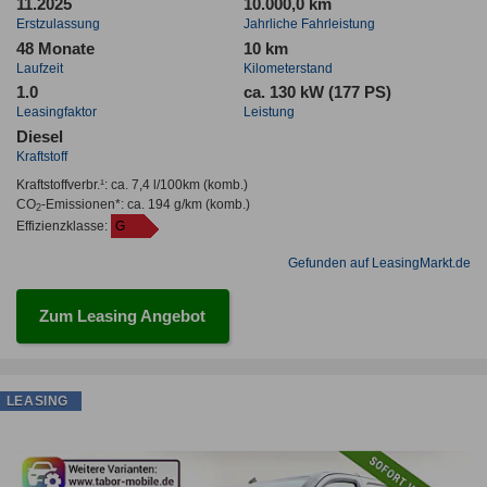
11.2025
10.000,0 km
Erstzulassung
Jahrliche Fahrleistung
48 Monate
10 km
Laufzeit
Kilometerstand
1.0
ca. 130 kW (177 PS)
Leasingfaktor
Leistung
Diesel
Kraftstoff
Kraftstoffverbr.¹:
ca. 7,4 l/100km
(komb.)
CO
-Emissionen*
:
ca. 194 g/km
(komb.)
2
Effizienzklasse:
G
Gefunden auf LeasingMarkt.de
Zum Leasing Angebot
LEASING