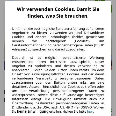
Wir verwenden Cookies. Damit Sie
finden, was Sie brauchen.
Um Ihnen die bestmögliche Benutzererfahrung auf unseren
Angeboten zu bieten, verwenden wir und Drittanbieter
Cookies und andere Technologien (beides gemeinsam
nennen wir nachfolgend: „Cookies"), um
Geräteinformationen und personenbezogene Daten (z.B. IP
Adressen) zu speichern und darauf zuzugreifen.
Dadurch ist es möglich, personalisierte Werbung
entsprechend Ihren Interessen auszuspielen, unser
Angebot zu optimieren und dessen Verwendung zu
analysieren. Klicken Sie den Button unten rechts, um dem
Einsatz von einwilligungspflichten Cookies und der damit
verbundenen Verarbeitung personenbezogener Daten
zuzustimmen oder den Button unten links, um eine
detaillierte Auswahl hinsichtlich der Cookies zu treffen oder
um der Verarbeitung personenbezogener Daten zu
Peugeot Traveller L3 Allure Pano Kam
widersprechen, soweit diese auf Grundlage berechtigter
Nav Leder SHZ Massa
Interessen erfolgt. Die Einwilligung umfasst auch die
Übermittlung bestimmter personenbezogener Daten in
Drittländer, u.a. die USA, nach Art. 49 (1) (a) DSGVO. Wollen
488,00 €
Sie
keine Einwilligung
erteilen, klicken Sie bitte
hier
.
ab mtl.
netto mtl. 410,08 €