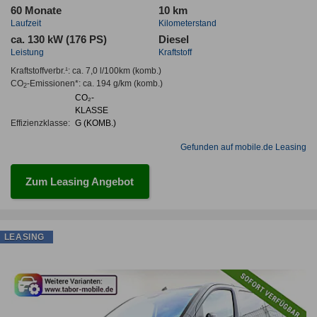
60 Monate
10 km
Laufzeit
Kilometerstand
ca. 130 kW (176 PS)
Diesel
Leistung
Kraftstoff
Kraftstoffverbr.¹:
ca. 7,0 l/100km
(komb.)
CO
-Emissionen*
:
ca. 194 g/km
(komb.)
2
CO₂-
KLASSE
Effizienzklasse:
G (KOMB.)
Gefunden auf mobile.de Leasing
Zum Leasing Angebot
LEASING