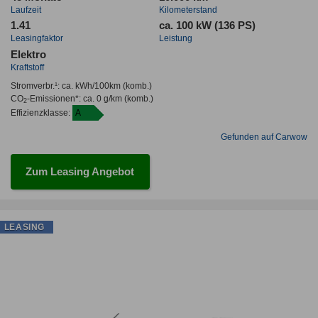
Laufzeit
Kilometerstand
1.41
ca. 100 kW (136 PS)
Leasingfaktor
Leistung
Elektro
Kraftstoff
Stromverbr.¹:
ca. kWh/100km
(komb.)
CO
-Emissionen*
:
ca. 0 g/km
(komb.)
2
Effizienzklasse:
A
Gefunden auf Carwow
Zum Leasing Angebot
LEASING