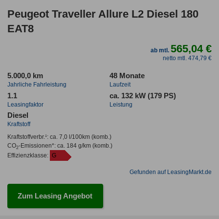
Peugeot Traveller Allure L2 Diesel 180
EAT8
565,04 €
ab mtl.
netto mtl. 474,79 €
5.000,0 km
48 Monate
Jahrliche Fahrleistung
Laufzeit
1.1
ca. 132 kW (179 PS)
Leasingfaktor
Leistung
Diesel
Kraftstoff
Kraftstoffverbr.¹:
ca. 7,0 l/100km
(komb.)
CO
-Emissionen*
:
ca. 184 g/km
(komb.)
2
Effizienzklasse:
G
Gefunden auf LeasingMarkt.de
Zum Leasing Angebot