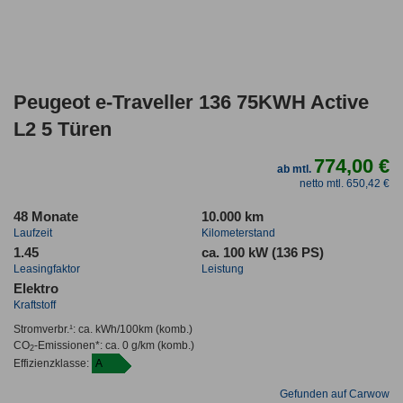
Peugeot e-Traveller 136 75KWH Active
L2 5 Türen
774,00 €
ab mtl.
netto mtl. 650,42 €
48 Monate
10.000 km
Laufzeit
Kilometerstand
1.45
ca. 100 kW (136 PS)
Leasingfaktor
Leistung
Elektro
Kraftstoff
Stromverbr.¹:
ca. kWh/100km
(komb.)
CO
-Emissionen*
:
ca. 0 g/km
(komb.)
2
Effizienzklasse:
A
Gefunden auf Carwow