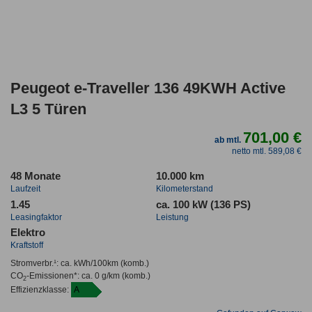
Peugeot e-Traveller 136 49KWH Active
L3 5 Türen
701,00 €
ab mtl.
netto mtl. 589,08 €
48 Monate
10.000 km
Laufzeit
Kilometerstand
1.45
ca. 100 kW (136 PS)
Leasingfaktor
Leistung
Elektro
Kraftstoff
Stromverbr.¹:
ca. kWh/100km
(komb.)
CO
-Emissionen*
:
ca. 0 g/km
(komb.)
2
Effizienzklasse:
A