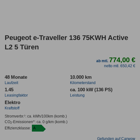
Peugeot e-Traveller 136 75KWH Active
L2 5 Türen
774,00 €
ab mtl.
netto mtl. 650,42 €
48 Monate
10.000 km
Laufzeit
Kilometerstand
1.45
ca. 100 kW (136 PS)
Leasingfaktor
Leistung
Elektro
Kraftstoff
Stromverbr.¹:
ca. kWh/100km
(komb.)
CO
-Emissionen*
:
ca. 0 g/km
(komb.)
2
Effizienzklasse:
A
Gefunden auf Carwow