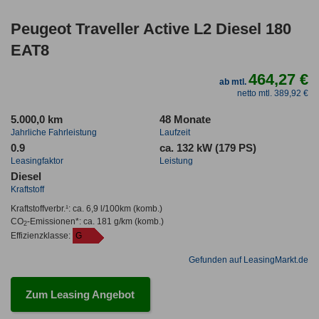
Peugeot Traveller Active L2 Diesel 180
EAT8
464,27 €
ab mtl.
netto mtl. 389,92 €
5.000,0 km
48 Monate
Jahrliche Fahrleistung
Laufzeit
0.9
ca. 132 kW (179 PS)
Leasingfaktor
Leistung
Diesel
Kraftstoff
Kraftstoffverbr.¹:
ca. 6,9 l/100km
(komb.)
CO
-Emissionen*
:
ca. 181 g/km
(komb.)
2
Effizienzklasse:
G
Gefunden auf LeasingMarkt.de
Zum Leasing Angebot