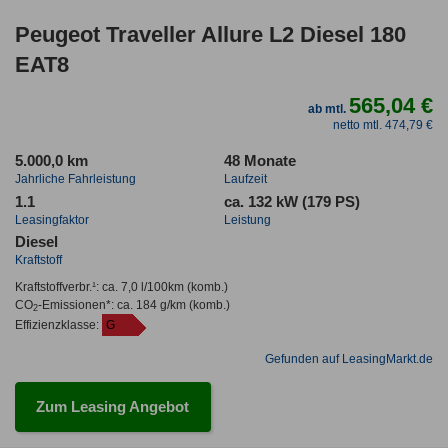
Peugeot Traveller Allure L2 Diesel 180
EAT8
565,04 €
ab mtl.
netto mtl. 474,79 €
5.000,0 km
48 Monate
Jahrliche Fahrleistung
Laufzeit
1.1
ca. 132 kW (179 PS)
Leasingfaktor
Leistung
Diesel
Kraftstoff
Kraftstoffverbr.¹:
ca. 7,0 l/100km
(komb.)
CO
-Emissionen*
:
ca. 184 g/km
(komb.)
2
Effizienzklasse:
G
Gefunden auf LeasingMarkt.de
Zum Leasing Angebot