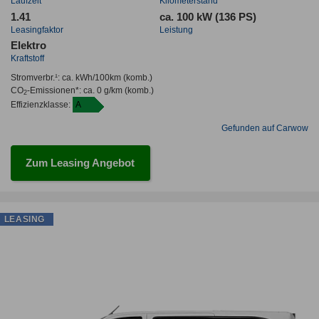
Laufzeit
Kilometerstand
1.41
ca. 100 kW (136 PS)
Leasingfaktor
Leistung
Elektro
Kraftstoff
Stromverbr.¹:
ca. kWh/100km
(komb.)
CO
-Emissionen*
:
ca. 0 g/km
(komb.)
2
Effizienzklasse:
A
Gefunden auf Carwow
Zum Leasing Angebot
LEASING