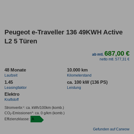
Peugeot e-Traveller 136 49KWH Active
L2 5 Türen
687,00 €
ab mtl.
netto mtl. 577,31 €
48 Monate
10.000 km
Laufzeit
Kilometerstand
1.45
ca. 100 kW (136 PS)
Leasingfaktor
Leistung
Elektro
Kraftstoff
Stromverbr.¹:
ca. kWh/100km
(komb.)
CO
-Emissionen*
:
ca. 0 g/km
(komb.)
2
Effizienzklasse:
A
Gefunden auf Carwow