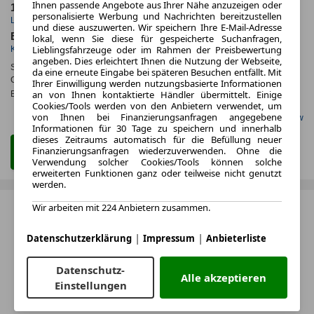
Ihnen passende Angebote aus Ihrer Nähe anzuzeigen oder
1.44
ca. 100 kW (136 PS)
personalisierte Werbung und Nachrichten bereitzustellen
Leasingfaktor
Leistung
und diese auszuwerten. Wir speichern Ihre E-Mail-Adresse
Elektro
lokal, wenn Sie diese für gespeicherte Suchanfragen,
Lieblingsfahrzeuge oder im Rahmen der Preisbewertung
Kraftstoff
angeben. Dies erleichtert Ihnen die Nutzung der Webseite,
Stromverbr.¹:
ca. kWh/100km
(komb.)
da eine erneute Eingabe bei späteren Besuchen entfällt. Mit
CO
-Emissionen*
:
ca. 0 g/km
(komb.)
Ihrer Einwilligung werden nutzungsbasierte Informationen
2
an von Ihnen kontaktierte Händler übermittelt. Einige
Effizienzklasse:
A
Cookies/Tools werden von den Anbietern verwendet, um
von Ihnen bei Finanzierungsanfragen angegebene
Gefunden auf Carwow
Informationen für 30 Tage zu speichern und innerhalb
dieses Zeitraums automatisch für die Befüllung neuer
Finanzierungsanfragen wiederzuverwenden. Ohne die
Zum Leasing Angebot
Verwendung solcher Cookies/Tools können solche
erweiterten Funktionen ganz oder teilweise nicht genutzt
werden.
Wir arbeiten mit 224 Anbietern zusammen.
|
|
Datenschutzerklärung
Impressum
Anbieterliste
Datenschutz-
Alle akzeptieren
Einstellungen