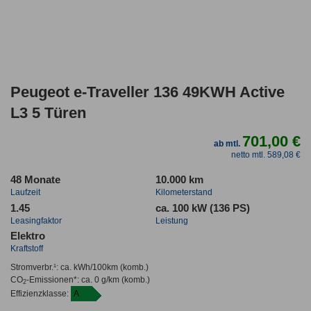
Peugeot e-Traveller 136 49KWH Active
L3 5 Türen
701,00 €
ab mtl.
netto mtl. 589,08 €
48 Monate
10.000 km
Laufzeit
Kilometerstand
1.45
ca. 100 kW (136 PS)
Leasingfaktor
Leistung
Elektro
Kraftstoff
Stromverbr.¹:
ca. kWh/100km
(komb.)
CO
-Emissionen*
:
ca. 0 g/km
(komb.)
2
Effizienzklasse:
A