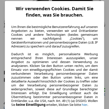
Wir verwenden Cookies. Damit Sie
finden, was Sie brauchen.
Um Ihnen die bestmögliche Benutzererfahrung auf unseren
Angeboten zu bieten, verwenden wir und Drittanbieter
Cookies und andere Technologien (beides gemeinsam
nennen wir nachfolgend: „Cookies"), um
Geräteinformationen und personenbezogene Daten (z.B. IP
Adressen) zu speichern und darauf zuzugreifen.
Dadurch ist es möglich, personalisierte Werbung
entsprechend Ihren Interessen auszuspielen, unser
Angebot zu optimieren und dessen Verwendung zu
analysieren. Klicken Sie den Button unten rechts, um dem
Einsatz von einwilligungspflichten Cookies und der damit
Peugeot e-Traveller 136 75KWH Active
verbundenen Verarbeitung personenbezogener Daten
zuzustimmen oder den Button unten links, um eine
L2 5 Türen
detaillierte Auswahl hinsichtlich der Cookies zu treffen oder
um der Verarbeitung personenbezogener Daten zu
768,00 €
widersprechen, soweit diese auf Grundlage berechtigter
ab mtl.
Interessen erfolgt. Die Einwilligung umfasst auch die
netto mtl. 645,38 €
Übermittlung bestimmter personenbezogener Daten in
Drittländer, u.a. die USA, nach Art. 49 (1) (a) DSGVO. Wollen
48 Monate
10.000 km
Sie
keine Einwilligung
erteilen, klicken Sie bitte
hier
.
Laufzeit
Kilometerstand