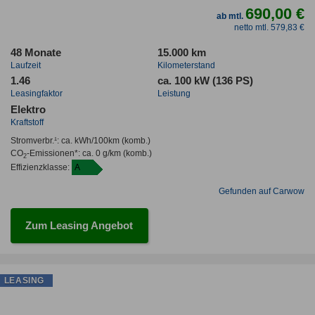
690,00 €
ab mtl.
netto mtl. 579,83 €
48 Monate
15.000 km
Laufzeit
Kilometerstand
1.46
ca. 100 kW (136 PS)
Leasingfaktor
Leistung
Elektro
Kraftstoff
Stromverbr.¹:
ca. kWh/100km
(komb.)
CO
-Emissionen*
:
ca. 0 g/km
(komb.)
2
Effizienzklasse:
A
Gefunden auf Carwow
Zum Leasing Angebot
LEASING