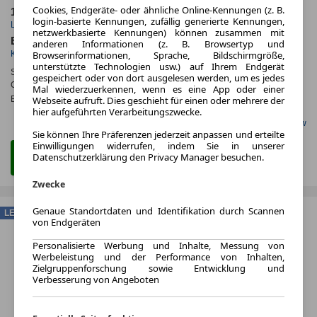
Cookies, Endgeräte- oder ähnliche Online-Kennungen (z. B.
1.44
ca. 100 kW (136 PS)
login-basierte Kennungen, zufällig generierte Kennungen,
Leasingfaktor
Leistung
netzwerkbasierte Kennungen) können zusammen mit
Elektro
anderen Informationen (z. B. Browsertyp und
Kraftstoff
Browserinformationen, Sprache, Bildschirmgröße,
unterstützte Technologien usw.) auf Ihrem Endgerät
Stromverbr.¹:
ca. kWh/100km
(komb.)
gespeichert oder von dort ausgelesen werden, um es jedes
CO
-Emissionen*
:
ca. 0 g/km
(komb.)
Mal wiederzuerkennen, wenn es eine App oder einer
2
Webseite aufruft. Dies geschieht für einen oder mehrere der
Effizienzklasse:
A
hier aufgeführten Verarbeitungszwecke.
Gefunden auf Carwow
Sie können Ihre Präferenzen jederzeit anpassen und erteilte
Einwilligungen widerrufen, indem Sie in unserer
Datenschutzerklärung den Privacy Manager besuchen.
Zum Leasing Angebot
Zwecke
Genaue Standortdaten und Identifikation durch Scannen
LEASING
von Endgeräten
Personalisierte Werbung und Inhalte, Messung von
Werbeleistung und der Performance von Inhalten,
Zielgruppenforschung sowie Entwicklung und
Verbesserung von Angeboten