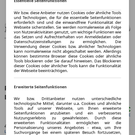
Essentielle Seitenfunktionen
Wir bzw. diese Anbieter nutzen Cookies oder ähnliche Tools
und Technologien, die für die essentielle Seitenfunktionen
erforderlich sind und die einwandfreie Funktionalität der
Webseite sicherstellen. Sie werden normalerweise als Folge
von Nutzeraktivitäten genutzt, um wichtige Funktionen wie
das Setzen und Aufrechterhalten von Anmeldedaten oder
Datenschutzeinstellungen zu ermöglichen. Die
Verwendung dieser Cookies bzw. ähnlicher Technologien
kann normalerweise nicht abgeschaltet werden. Allerdings
können bestimmte Browser diese Cookies oder ähnliche
Tools blockieren oder Sie darauf hinweisen. Das Blockieren
dieser Cookies oder ähnlicher Tools kann die Funktionalität
der Webseite beeinträchtigen.
Peugeot e-Traveller 136 49KWH Active
Erweiterte Seitenfunktionen
L3 5 Türen
Wir bzw. Drittanbieter nutzen unterschiedliche
technologische Mittel, darunter u.a. Cookies und ähnliche
Tools auf unserer Webseite, um Ihnen erweiterte
696,00 €
ab mtl.
Seitenfunktionen anzubieten und ein verbessertes
netto mtl. 584,87 €
Nutzungserlebnis zu gewährleisten. Durch diese
erweiterten Funktionalitäten ermöglichen wir die
48 Monate
10.000 km
Personalisierung unseres Angebotes - etwa, um Ihre
Laufzeit
Kilometerstand
Suchvorgänge bei einem späteren Besuch fortzusetzen,