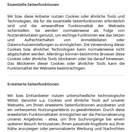
Keyles
Essentielle Seitenfunktionen
Wir bzw. diese Anbieter nutzen Cookies oder ähnliche Tools und
Technologien, die für die essentielle Seitenfunktionen erforderlich
sind und die einwandfreie Funktionalität der Webseite
sicherstellen. Sie werden normalerweise als Folge von
8.2025
Nutzeraktivitäten genutzt, um wichtige Funktionen wie das Setzen
Erstzulassung
und Aufrechterhalten von Anmeldedaten oder
48 Monate
Datenschutzeinstellungen zu ermöglichen. Die Verwendung dieser
Cookies bzw. ähnlicher Technologien kann normalerweise nicht
Laufzeit
abgeschaltet werden. Allerdings können bestimmte Browser diese
ca. 90 kW (
Cookies oder ähnliche Tools blockieren oder Sie darauf hinweisen.
Leistung
Das Blockieren dieser Cookies oder ähnlicher Tools kann die
Funktionalität der Webseite beeinträchtigen.
Erweiterte Seitenfunktionen
Zum Lea
Wir bzw. Drittanbieter nutzen unterschiedliche technologische
Mittel, darunter u.a. Cookies und ähnliche Tools auf unserer
Webseite, um Ihnen erweiterte Seitenfunktionen anzubieten und
LEASING
Nissan
ein verbessertes Nutzungserlebnis zu gewährleisten. Durch diese
erweiterten Funktionalitäten ermöglichen wir die Personalisierung
Tekna 7
unseres Angebotes - etwa, um Ihre Suchvorgänge bei einem
späteren Besuch fortzusetzen, Ihnen passende Angebote aus Ihrer
Nähe anzuzeigen oder personalisierte Werbung und Nachrichten
weiter