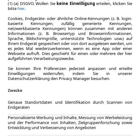
Zum Lea
(1) (a) DSGVO. Wollen Sie
keine Einwilligung
erteilen, klicken Sie
bitte
hier
.
Cookies, Endgeräte- oder ähnliche Online-Kennungen (z. B. login-
basierte Kennungen, zufällig generierte Kennungen,
netzwerkbasierte Kennungen) können zusammen mit anderen
Informationen (z. B. Browsertyp und Browserinformationen,
Sprache, Bildschirmgröße, unterstützte Technologien usw.) auf
Ihrem Endgerät gespeichert oder von dort ausgelesen werden, um
es jedes Mal wiederzuerkennen, wenn es eine App oder einer
Webseite aufruft. Dies geschieht für einen oder mehrere der hier
aufgeführten Verarbeitungszwecke.
Sie können Ihre Präferenzen jederzeit anpassen und erteilte
Einwilligungen widerrufen, indem Sie in unserer
Datenschutzerklärung den Privacy Manager besuchen.
Zwecke
Genaue Standortdaten und Identifikation durch Scannen von
Endgeräten
Personalisierte Werbung und Inhalte, Messung von Werbeleistung
LEASING
Nissan
und der Performance von Inhalten, Zielgruppenforschung sowie
Entwicklung und Verbesserung von Angeboten
TEKNA