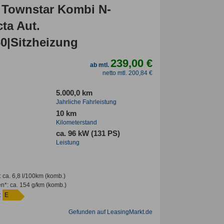
 Townstar Kombi N-
ta Aut.
60|Sitzheizung
239,00 €
ab mtl.
netto mtl. 200,84 €
5.000,0 km
Jahrliche Fahrleistung
10 km
Kilometerstand
ca. 96 kW (131 PS)
Leistung
:
ca. 6,8 l/100km
(komb.)
en*
:
ca. 154 g/km
(komb.)
:
E
Gefunden auf LeasingMarkt.de