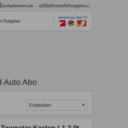
bekannt aus dem TV
n Ratgeber
d Auto Abo
 Townstar Kasten L1 2,0t