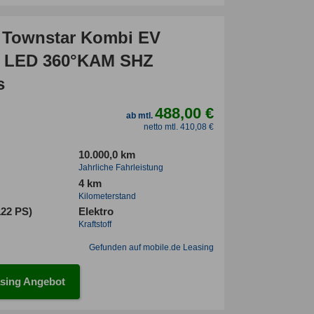
 Townstar Kombi EV
 LED 360°KAM SHZ
s
488,00 €
ab mtl.
netto mtl. 410,08 €
10.000,0 km
Jahrliche Fahrleistung
4 km
Kilometerstand
122 PS)
Elektro
Kraftstoff
Gefunden auf mobile.de Leasing
sing Angebot