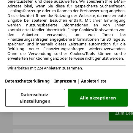
bereitzustellen und diese auszuwerten. Wir speichern Ihre E-Mail-
Adresse lokal, wenn Sie diese für gespeicherte Suchanfragen,
Lieblingsfahrzeuge oder im Rahmen der Preisbewertung angeben.
Dies erleichtert Ihnen die Nutzung der Webseite, da eine erneute
Eingabe bei späteren Besuchen entfällt. Mit Ihrer Einwilligung
werden nutzungsbasierte Informationen an von Ihnen
5.2025
kontaktierte Händler übermittelt. Einige Cookies/Tools werden von
Erstzulassung
den Anbietern verwendet, um von Ihnen bei
Finanzierungsanfragen angegebene Informationen für 30 Tage zu
48 Monate
speichern und innerhalb dieses Zeitraums automatisch für die
Laufzeit
Befüllung neuer Finanzierungsanfragen wiederzuverwenden.
0.6
Ohne die Verwendung solcher Cookies/Tools können solche
Leasingfaktor
erweiterten Funktionen ganz oder teilweise nicht genutzt werden.
Benzin
Wir arbeiten mit 224 Anbietern zusammen.
Kraftstoff
Kraftstoffverbr.¹
|
|
Datenschutzerklärung
Impressum
Anbieterliste
CO
-Emission
2
Effizienzklasse
Datenschutz-
Alle akzeptieren
Einstellungen
Zum Lea