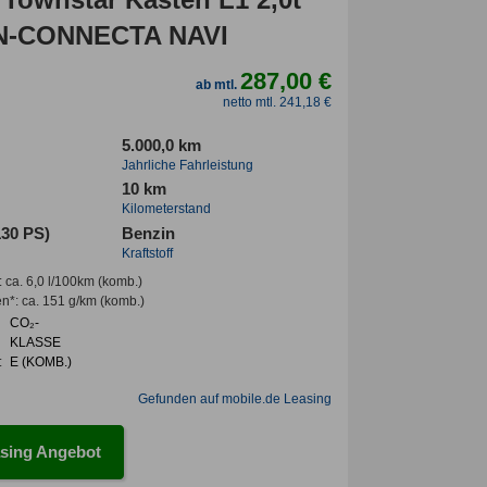
 N-CONNECTA NAVI
287,00 €
ab mtl.
netto mtl. 241,18 €
5.000,0 km
Jahrliche Fahrleistung
10 km
Kilometerstand
130 PS)
Benzin
Kraftstoff
:
ca. 6,0 l/100km
(komb.)
en*
:
ca. 151 g/km
(komb.)
CO₂-
KLASSE
:
E (KOMB.)
Gefunden auf mobile.de Leasing
sing Angebot