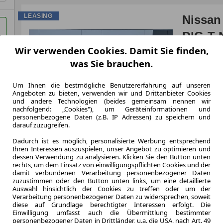
LEASING
Nissan
DIG-T
Wir verwenden Cookies. Damit Sie finden,
was Sie brauchen.
Um Ihnen die bestmögliche Benutzererfahrung auf unseren
12.2024
Angeboten zu bieten, verwenden wir und Drittanbieter Cookies
Erstzulassung
und andere Technologien (beides gemeinsam nennen wir
48 Monate
nachfolgend: „Cookies"), um Geräteinformationen und
Laufzeit
personenbezogene Daten (z.B. IP Adressen) zu speichern und
darauf zuzugreifen.
ca. 96 kW (
Leistung
Dadurch ist es möglich, personalisierte Werbung entsprechend
Ihren Interessen auszuspielen, unser Angebot zu optimieren und
Kraftstoffverbr.¹
dessen Verwendung zu analysieren. Klicken Sie den Button unten
CO
-Emission
2
rechts, um dem Einsatz von einwilligungspflichten Cookies und der
damit verbundenen Verarbeitung personenbezogener Daten
zuzustimmen oder den Button unten links, um eine detaillierte
Effizienzklasse
Auswahl hinsichtlich der Cookies zu treffen oder um der
Verarbeitung personenbezogener Daten zu widersprechen, soweit
diese auf Grundlage berechtigter Interessen erfolgt. Die
Einwilligung umfasst auch die Übermittlung bestimmter
personenbezogener Daten in Drittländer, u.a. die USA, nach Art. 49