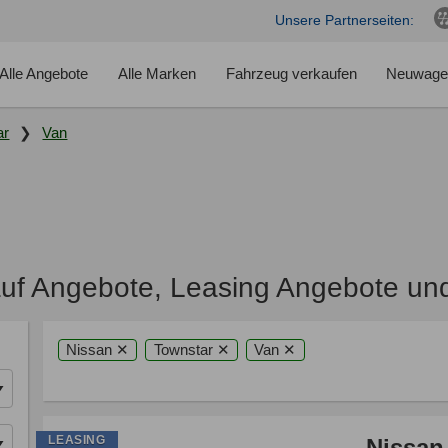
Unsere Partnerseiten:
Alle Angebote
Alle Marken
Fahrzeug verkaufen
Neuwage
ar
Van
uf Angebote, Leasing Angebote un
Nissan ✕
Townstar ✕
Van ✕
LEASING
Nissan