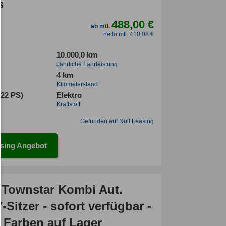
s
488,00 €
ab mtl.
netto mtl. 410,08 €
10.000,0 km
Jahrliche Fahrleistung
4 km
Kilometerstand
122 PS)
Elektro
Kraftstoff
Gefunden auf Null Leasing
sing Angebot
 Townstar Kombi Aut.
-Sitzer - sofort verfügbar -
e Farben auf Lager