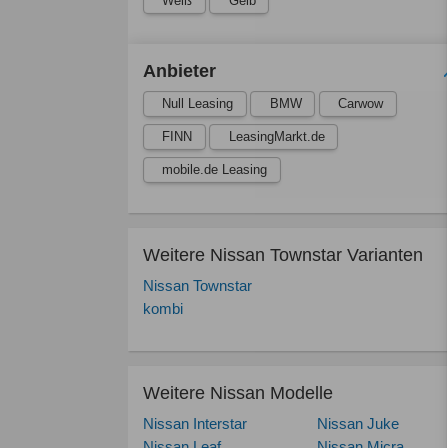
Weiß
Gelb
Anbieter
Null Leasing
BMW
Carwow
FINN
LeasingMarkt.de
mobile.de Leasing
Weitere Nissan Townstar Varianten
Nissan Townstar
kombi
Weitere Nissan Modelle
Nissan Interstar
Nissan Juke
Nissan Leaf
Nissan Micra