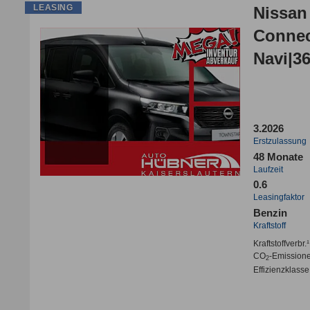
LEASING
Nissan
Connec
Navi|3
3.2026
Erstzulassung
48 Monate
Laufzeit
0.6
Leasingfaktor
Benzin
Kraftstoff
Kraftstoffverbr.¹
CO
-Emission
2
Effizienzklasse