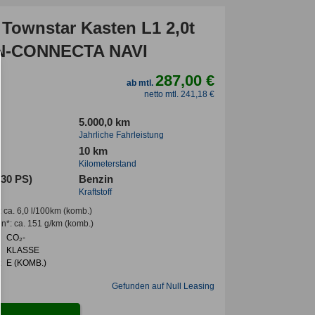
 Townstar Kasten L1 2,0t
 N-CONNECTA NAVI
287,00 €
ab mtl.
netto mtl. 241,18 €
5.000,0 km
Jahrliche Fahrleistung
10 km
Kilometerstand
130 PS)
Benzin
Kraftstoff
:
ca. 6,0 l/100km
(komb.)
en*
:
ca. 151 g/km
(komb.)
CO₂-
KLASSE
:
E (KOMB.)
Gefunden auf Null Leasing