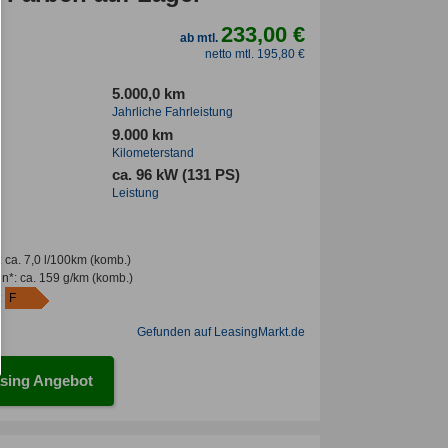
233,00 €
ab mtl.
netto mtl. 195,80 €
5.000,0 km
Jahrliche Fahrleistung
9.000 km
Kilometerstand
ca. 96 kW (131 PS)
Leistung
:
ca. 7,0 l/100km
(komb.)
en*
:
ca. 159 g/km
(komb.)
:
F
Gefunden auf LeasingMarkt.de
sing Angebot