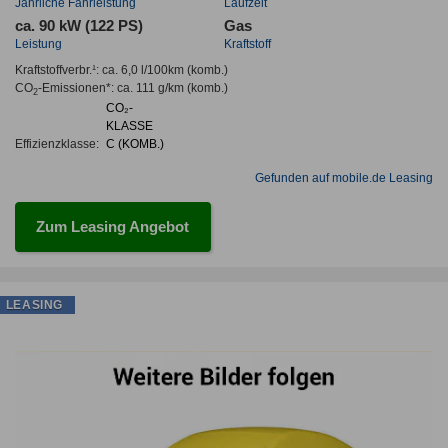
Jahrliche Fahrleistung
Laufzeit
ca. 90 kW (122 PS)
Gas
Leistung
Kraftstoff
Kraftstoffverbr.¹:
ca. 6,0 l/100km
(komb.)
CO
-Emissionen*
:
ca. 111 g/km
(komb.)
2
CO₂-
KLASSE
Effizienzklasse:
C (KOMB.)
Gefunden auf mobile.de Leasing
Zum Leasing Angebot
LEASING