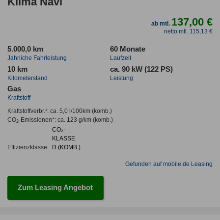
Klima Navi
137,00 €
ab mtl.
netto mtl. 115,13 €
5.000,0 km
60 Monate
Jahrliche Fahrleistung
Laufzeit
10 km
ca. 90 kW (122 PS)
Kilometerstand
Leistung
Gas
Kraftstoff
Kraftstoffverbr.¹:
ca. 5,0 l/100km
(komb.)
CO
-Emissionen*
:
ca. 123 g/km
(komb.)
2
CO₂-
KLASSE
Effizienzklasse:
D (KOMB.)
Gefunden auf mobile.de Leasing
Zum Leasing Angebot