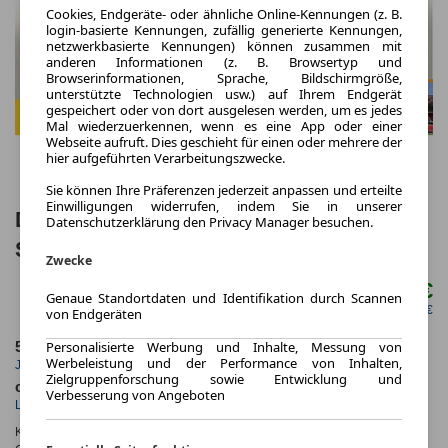
Cookies, Endgeräte- oder ähnliche Online-Kennungen (z. B.
login-basierte Kennungen, zufällig generierte Kennungen,
netzwerkbasierte Kennungen) können zusammen mit
anderen Informationen (z. B. Browsertyp und
Browserinformationen, Sprache, Bildschirmgröße,
unterstützte Technologien usw.) auf Ihrem Endgerät
gespeichert oder von dort ausgelesen werden, um es jedes
Mal wiederzuerkennen, wenn es eine App oder einer
Webseite aufruft. Dies geschieht für einen oder mehrere der
hier aufgeführten Verarbeitungszwecke.
Sie können Ihre Präferenzen jederzeit anpassen und erteilte
Einwilligungen widerrufen, indem Sie in unserer
Dacia Sandero Essential TCe 100 PDC
Datenschutzerklärung den Privacy Manager besuchen.
SpurAssist
Zwecke
129,00 €
ab mtl.
Genaue Standortdaten und Identifikation durch Scannen
netto mtl. 108,40 €
von Endgeräten
Personalisierte Werbung und Inhalte, Messung von
5.000,0 km
60 Monate
Werbeleistung und der Performance von Inhalten,
Jahrliche Fahrleistung
Laufzeit
Zielgruppenforschung sowie Entwicklung und
ca. 74 kW (100 PS)
Benzin
Verbesserung von Angeboten
Leistung
Kraftstoff
Kraftstoffverbr.¹:
ca. 5,0 l/100km
(komb.)