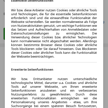
Essentielle Seitenfunktionen
CO
-Emissionen*
:
ca. 121 g/km
(komb.)
2
CO₂-
KLASSE
Wir bzw. diese Anbieter nutzen Cookies oder ähnliche Tools
und Technologien, die für die essentielle Seitenfunktionen
Effizienzklasse:
D (KOMB.)
erforderlich sind und die einwandfreie Funktionalität der
Webseite sicherstellen. Sie werden normalerweise als Folge
Gefunden auf mobile.de Leasing
von Nutzeraktivitäten genutzt, um wichtige Funktionen wie
das Setzen und Aufrechterhalten von Anmeldedaten oder
Datenschutzeinstellungen zu ermöglichen. Die
Zum Leasing Angebot
Verwendung dieser Cookies bzw. ähnlicher Technologien
kann normalerweise nicht abgeschaltet werden. Allerdings
können bestimmte Browser diese Cookies oder ähnliche
Tools blockieren oder Sie darauf hinweisen. Das Blockieren
dieser Cookies oder ähnlicher Tools kann die Funktionalität
der Webseite beeinträchtigen.
Erweiterte Seitenfunktionen
Wir bzw. Drittanbieter nutzen unterschiedliche
technologische Mittel, darunter u.a. Cookies und ähnliche
Tools auf unserer Webseite, um Ihnen erweiterte
Seitenfunktionen anzubieten und ein verbessertes
Nutzungserlebnis zu gewährleisten. Durch diese
erweiterten Funktionalitäten ermöglichen wir die
Personalisierung unseres Angebotes - etwa, um Ihre
Suchvorgänge bei einem späteren Besuch fortzusetzen,