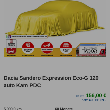
Dacia Sandero Expression Eco-G 120
auto Kam PDC
156,00 €
ab mtl.
netto mtl. 131,09 €
5.000,0 km
60 Monate