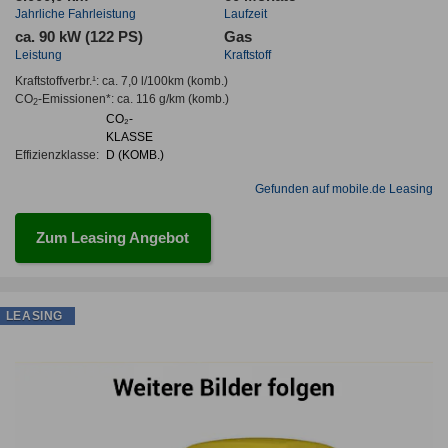
Jahrliche Fahrleistung
Laufzeit
ca. 90 kW (122 PS)
Gas
Leistung
Kraftstoff
Kraftstoffverbr.¹:
ca. 7,0 l/100km
(komb.)
CO
-Emissionen*
:
ca. 116 g/km
(komb.)
2
CO₂-
KLASSE
Effizienzklasse:
D (KOMB.)
Gefunden auf mobile.de Leasing
Zum Leasing Angebot
LEASING