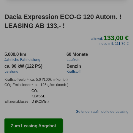
Dacia Expression ECO-G 120 Autom. !
LEASING AB 133,- !
133,00 €
ab mtl.
netto mtl. 111,76 €
5.000,0 km
60 Monate
Jahrliche Fahrleistung
Laufzeit
ca. 90 kW (122 PS)
Benzin
Leistung
Kraftstoff
Kraftstoffverbr.¹:
ca. 5,0 l/100km
(komb.)
CO
-Emissionen*
:
ca. 125 g/km
(komb.)
2
CO₂-
KLASSE
Effizienzklasse:
D (KOMB.)
Gefunden auf mobile.de Leasing
Zum Leasing Angebot