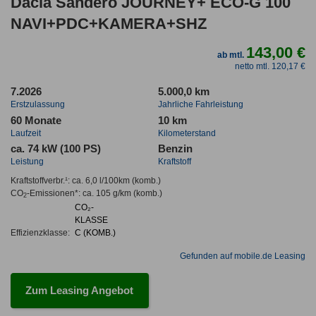
Dacia Sandero JOURNEY+ ECO-G 100
NAVI+PDC+KAMERA+SHZ
143,00 €
ab mtl.
netto mtl. 120,17 €
7.2026
5.000,0 km
Erstzulassung
Jahrliche Fahrleistung
60 Monate
10 km
Laufzeit
Kilometerstand
ca. 74 kW (100 PS)
Benzin
Leistung
Kraftstoff
Kraftstoffverbr.¹:
ca. 6,0 l/100km
(komb.)
CO
-Emissionen*
:
ca. 105 g/km
(komb.)
2
CO₂-
KLASSE
Effizienzklasse:
C (KOMB.)
Gefunden auf mobile.de Leasing
Zum Leasing Angebot