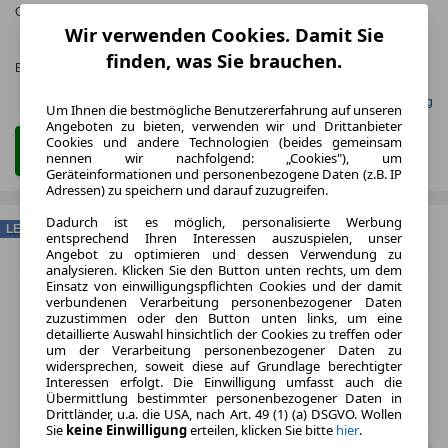
CO
-Emissionen*
:
ca. 121 g/km
(komb.)
2
Wir verwenden Cookies. Damit Sie
CO₂-
KLASSE
finden, was Sie brauchen.
Effizienzklasse:
D (KOMB.)
Gefunden auf mobile.de Leasing
Um Ihnen die bestmögliche Benutzererfahrung auf unseren
Angeboten zu bieten, verwenden wir und Drittanbieter
Cookies und andere Technologien (beides gemeinsam
Zum Leasing Angebot
nennen wir nachfolgend: „Cookies"), um
Geräteinformationen und personenbezogene Daten (z.B. IP
Adressen) zu speichern und darauf zuzugreifen.
Dadurch ist es möglich, personalisierte Werbung
LEASING
entsprechend Ihren Interessen auszuspielen, unser
Angebot zu optimieren und dessen Verwendung zu
analysieren. Klicken Sie den Button unten rechts, um dem
Einsatz von einwilligungspflichten Cookies und der damit
verbundenen Verarbeitung personenbezogener Daten
zuzustimmen oder den Button unten links, um eine
detaillierte Auswahl hinsichtlich der Cookies zu treffen oder
um der Verarbeitung personenbezogener Daten zu
widersprechen, soweit diese auf Grundlage berechtigter
Interessen erfolgt. Die Einwilligung umfasst auch die
Übermittlung bestimmter personenbezogener Daten in
Drittländer, u.a. die USA, nach Art. 49 (1) (a) DSGVO. Wollen
Sie
keine Einwilligung
erteilen, klicken Sie bitte
hier
.