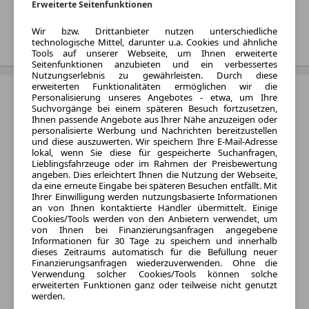
Benzin und Diesel
Erweiterte Seitenfunktionen
Treffer anzeigen
Wir bzw. Drittanbieter nutzen unterschiedliche
technologische Mittel, darunter u.a. Cookies und ähnliche
Tools auf unserer Webseite, um Ihnen erweiterte
Seitenfunktionen anzubieten und ein verbessertes
Nutzungserlebnis zu gewährleisten. Durch diese
erweiterten Funktionalitäten ermöglichen wir die
Dacia Logan
Personalisierung unseres Angebotes - etwa, um Ihre
Suchvorgänge bei einem späteren Besuch fortzusetzen,
Baujahr:
Ihnen passende Angebote aus Ihrer Nähe anzuzeigen oder
personalisierte Werbung und Nachrichten bereitzustellen
1900 - 2024
und diese auszuwerten. Wir speichern Ihre E-Mail-Adresse
lokal, wenn Sie diese für gespeicherte Suchanfragen,
Varianten:
Lieblingsfahrzeuge oder im Rahmen der Preisbewertung
Kombi und Limousine
angeben. Dies erleichtert Ihnen die Nutzung der Webseite,
da eine erneute Eingabe bei späteren Besuchen entfällt. Mit
Kraftstoff:
Ihrer Einwilligung werden nutzungsbasierte Informationen
Benzin, Diesel und Gas
an von Ihnen kontaktierte Händler übermittelt. Einige
Cookies/Tools werden von den Anbietern verwendet, um
Listenpreis:
von Ihnen bei Finanzierungsanfragen angegebene
Von 19.100 € bis 20.189 €
Informationen für 30 Tage zu speichern und innerhalb
dieses Zeitraums automatisch für die Befüllung neuer
Monatliche Rate:
Finanzierungsanfragen wiederzuverwenden. Ohne die
Von 186 € bis 926 € pro
Verwendung solcher Cookies/Tools können solche
erweiterten Funktionen ganz oder teilweise nicht genutzt
Monat
werden.