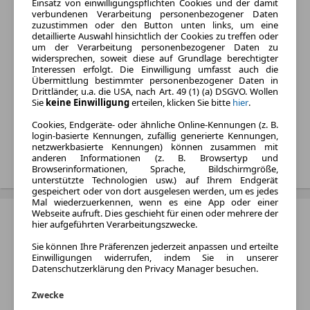
Einsatz von einwilligungspflichten Cookies und der damit
Kraftstoff:
verbundenen Verarbeitung personenbezogener Daten
zuzustimmen oder den Button unten links, um eine
Benzin, Diesel und 2
detaillierte Auswahl hinsichtlich der Cookies zu treffen oder
weitere
um der Verarbeitung personenbezogener Daten zu
widersprechen, soweit diese auf Grundlage berechtigter
Listenpreis:
Interessen erfolgt. Die Einwilligung umfasst auch die
Von 17.670 € bis 32.959 €
Übermittlung bestimmter personenbezogener Daten in
Drittländer, u.a. die USA, nach Art. 49 (1) (a) DSGVO. Wollen
Monatliche Rate:
Sie
keine Einwilligung
erteilen, klicken Sie bitte
hier
.
Von 136 € bis 1.327 € pro
Cookies, Endgeräte- oder ähnliche Online-Kennungen (z. B.
Monat
login-basierte Kennungen, zufällig generierte Kennungen,
netzwerkbasierte Kennungen) können zusammen mit
Treffer anzeigen
anderen Informationen (z. B. Browsertyp und
Browserinformationen, Sprache, Bildschirmgröße,
unterstützte Technologien usw.) auf Ihrem Endgerät
gespeichert oder von dort ausgelesen werden, um es jedes
Mal wiederzuerkennen, wenn es eine App oder einer
Webseite aufruft. Dies geschieht für einen oder mehrere der
Dacia Jogger
hier aufgeführten Verarbeitungszwecke.
Baujahr:
Sie können Ihre Präferenzen jederzeit anpassen und erteilte
1970 - 2026
Einwilligungen widerrufen, indem Sie in unserer
Datenschutzerklärung den Privacy Manager besuchen.
Varianten:
Kleinwagen, Kombi und 2
Zwecke
weitere