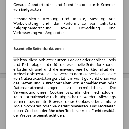
Genaue Standortdaten und Identifikation durch Scannen
Kraftstoff:
von Endgeräten
Benzin, Gas und Hybrid
Personalisierte Werbung und Inhalte, Messung von
Listenpreis:
Werbeleistung und der Performance von Inhalten,
Von 16.800 € bis 30.194 €
Zielgruppenforschung sowie Entwicklung und
Verbesserung von Angeboten
Monatliche Rate:
Von 118 € bis 1.271 € pro
Monat
Essentielle Seitenfunktionen
Treffer anzeigen
Wir bzw. diese Anbieter nutzen Cookies oder ähnliche Tools
und Technologien, die für die essentielle Seitenfunktionen
erforderlich sind und die einwandfreie Funktionalität der
Webseite sicherstellen. Sie werden normalerweise als Folge
von Nutzeraktivitäten genutzt, um wichtige Funktionen wie
das Setzen und Aufrechterhalten von Anmeldedaten oder
Dacia Lodgy
Datenschutzeinstellungen zu ermöglichen. Die
Verwendung dieser Cookies bzw. ähnlicher Technologien
Baujahr:
kann normalerweise nicht abgeschaltet werden. Allerdings
können bestimmte Browser diese Cookies oder ähnliche
1900 - 2020
Tools blockieren oder Sie darauf hinweisen. Das Blockieren
Varianten:
dieser Cookies oder ähnlicher Tools kann die Funktionalität
der Webseite beeinträchtigen.
Van
Kraftstoff: