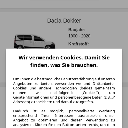
Dacia Dokker
Baujahr:
1900 - 2020
Kraftstoff:
Benzin und Diesel
Wir verwenden Cookies. Damit Sie
finden, was Sie brauchen.
Treffer anzeigen
Um Ihnen die bestmögliche Benutzererfahrung auf unseren
Angeboten zu bieten, verwenden wir und Drittanbieter
Cookies und andere Technologien (beides gemeinsam
nennen wir nachfolgend: „Cookies"), um
Dacia Duster
Geräteinformationen und personenbezogene Daten (z.B. IP
Adressen) zu speichern und darauf zuzugreifen.
Baujahr:
Dadurch ist es möglich, personalisierte Werbung
1900 - 2026
entsprechend Ihren Interessen auszuspielen, unser
Varianten:
Angebot zu optimieren und dessen Verwendung zu
analysieren. Klicken Sie den Button unten rechts, um dem
Limousine und SUV