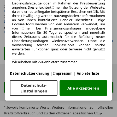
Lieblingsfahrzeuge oder im Rahmen der Preisbewertung
3.2023
5.000,0 km
angeben. Dies erleichtert Ihnen die Nutzung der Webseite,
Erstzulassung
Jahrliche Fahrleistung
da eine erneute Eingabe bei späteren Besuchen entfällt. Mit
Ihrer Einwilligung werden nutzungsbasierte Informationen
36 Monate
11 km
an von Ihnen kontaktierte Händler übermittelt. Einige
Laufzeit
Kilometerstand
Cookies/Tools werden von den Anbietern verwendet, um
ca. 121 kW (164 PS)
Benzin
von Ihnen bei Finanzierungsanfragen angegebene
Informationen für 30 Tage zu speichern und innerhalb
Leistung
Kraftstoff
dieses Zeitraums automatisch für die Befüllung neuer
Finanzierungsanfragen wiederzuverwenden. Ohne die
Gefunden auf Null Leasing
Verwendung solcher Cookies/Tools können solche
erweiterten Funktionen ganz oder teilweise nicht genutzt
werden.
Zum Leasing Angebot
Wir arbeiten mit 224 Anbietern zusammen.
|
|
Zurück
1 von 1
Weiter
Datenschutzerklärung
Impressum
Anbieterliste
Datenschutz-
Suche ändern
Alle akzeptieren
Einstellungen
* Jeweils kombinierte Werte. Weitere Informationen zum offiziellen
Kraftstoffverbrauch und zu den offiziellen spezifischen CO₂-