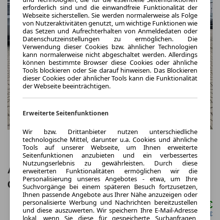
erforderlich sind und die einwandfreie Funktionalität der
Webseite sicherstellen. Sie werden normalerweise als Folge
von Nutzeraktivitäten genutzt, um wichtige Funktionen wie
das Setzen und Aufrechterhalten von Anmeldedaten oder
Datenschutzeinstellungen zu ermöglichen. Die
Verwendung dieser Cookies bzw. ähnlicher Technologien
kann normalerweise nicht abgeschaltet werden. Allerdings
können bestimmte Browser diese Cookies oder ähnliche
Tools blockieren oder Sie darauf hinweisen. Das Blockieren
dieser Cookies oder ähnlicher Tools kann die Funktionalität
der Webseite beeinträchtigen.
Erweiterte Seitenfunktionen
Wir bzw. Drittanbieter nutzen unterschiedliche
technologische Mittel, darunter u.a. Cookies und ähnliche
Tools auf unserer Webseite, um Ihnen erweiterte
Seitenfunktionen anzubieten und ein verbessertes
Nutzungserlebnis zu gewährleisten. Durch diese
Abarth 595C Automatik
erweiterten Funktionalitäten ermöglichen wir die
Personalisierung unseres Angebotes - etwa, um Ihre
Carplay*PDC*Klima
Suchvorgänge bei einem späteren Besuch fortzusetzen,
Ihnen passende Angebote aus Ihrer Nähe anzuzeigen oder
personalisierte Werbung und Nachrichten bereitzustellen
199,00 €
ab mtl.
und diese auszuwerten. Wir speichern Ihre E-Mail-Adresse
netto mtl. 167,23 €
lokal, wenn Sie diese für gespeicherte Suchanfragen,