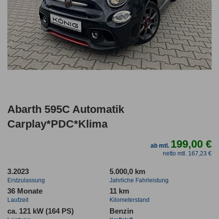
Abarth 595C Automatik
Carplay*PDC*Klima
199,00 €
ab mtl.
netto mtl. 167,23 €
3.2023
5.000,0 km
Erstzulassung
Jahrliche Fahrleistung
36 Monate
11 km
Laufzeit
Kilometerstand
ca. 121 kW (164 PS)
Benzin