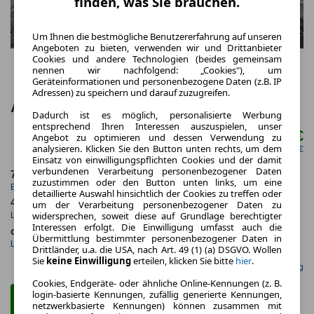
finden, was Sie brauchen.
Um Ihnen die bestmögliche Benutzererfahrung auf unseren
Angeboten zu bieten, verwenden wir und Drittanbieter
Cookies und andere Technologien (beides gemeinsam
nennen wir nachfolgend: „Cookies"), um
Geräteinformationen und personenbezogene Daten (z.B. IP
Adressen) zu speichern und darauf zuzugreifen.
Abarth 595C MY23 1.4 T-Jet 165 PS
Dadurch ist es möglich, personalisierte Werbung
entsprechend Ihren Interessen auszuspielen, unser
179,00 €
Angebot zu optimieren und dessen Verwendung zu
ab mtl.
analysieren. Klicken Sie den Button unten rechts, um dem
netto mtl. 150,42 €
Einsatz von einwilligungspflichten Cookies und der damit
verbundenen Verarbeitung personenbezogener Daten
7.2023
5.000,0 km
zuzustimmen oder den Button unten links, um eine
Erstzulassung
Jahrliche Fahrleistung
detaillierte Auswahl hinsichtlich der Cookies zu treffen oder
48 Monate
14 km
um der Verarbeitung personenbezogener Daten zu
widersprechen, soweit diese auf Grundlage berechtigter
Laufzeit
Kilometerstand
Interessen erfolgt. Die Einwilligung umfasst auch die
ca. 121 kW (164 PS)
Benzin
Übermittlung bestimmter personenbezogener Daten in
Leistung
Kraftstoff
Drittländer, u.a. die USA, nach Art. 49 (1) (a) DSGVO. Wollen
Sie
keine Einwilligung
erteilen, klicken Sie bitte
hier
.
Gefunden auf Null Leasing
Cookies, Endgeräte- oder ähnliche Online-Kennungen (z. B.
login-basierte Kennungen, zufällig generierte Kennungen,
Zum Leasing Angebot
netzwerkbasierte Kennungen) können zusammen mit