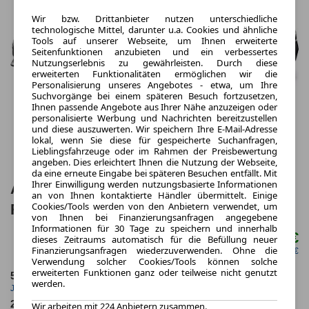
Wir bzw. Drittanbieter nutzen unterschiedliche
technologische Mittel, darunter u.a. Cookies und ähnliche
Tools auf unserer Webseite, um Ihnen erweiterte
Seitenfunktionen anzubieten und ein verbessertes
Nutzungserlebnis zu gewährleisten. Durch diese
erweiterten Funktionalitäten ermöglichen wir die
Personalisierung unseres Angebotes - etwa, um Ihre
Suchvorgänge bei einem späteren Besuch fortzusetzen,
Ihnen passende Angebote aus Ihrer Nähe anzuzeigen oder
personalisierte Werbung und Nachrichten bereitzustellen
und diese auszuwerten. Wir speichern Ihre E-Mail-Adresse
lokal, wenn Sie diese für gespeicherte Suchanfragen,
Lieblingsfahrzeuge oder im Rahmen der Preisbewertung
angeben. Dies erleichtert Ihnen die Nutzung der Webseite,
da eine erneute Eingabe bei späteren Besuchen entfällt. Mit
Ihrer Einwilligung werden nutzungsbasierte Informationen
Abarth 595 1.4 T-Jet 16V 695 Tributo 131
an von Ihnen kontaktierte Händler übermittelt. Einige
Cookies/Tools werden von den Anbietern verwendet, um
Rally
von Ihnen bei Finanzierungsanfragen angegebene
Informationen für 30 Tage zu speichern und innerhalb
10.000,00 €
dieses Zeitraums automatisch für die Befüllung neuer
ab mtl.
Finanzierungsanfragen wiederzuverwenden. Ohne die
netto mtl. 8.403,36 €
Verwendung solcher Cookies/Tools können solche
erweiterten Funktionen ganz oder teilweise nicht genutzt
50.000,0 km
36 Monate
werden.
Jahrliche Fahrleistung
Laufzeit
28.6
ca. 132 kW (179 PS)
Wir arbeiten mit 224 Anbietern zusammen.