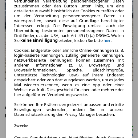
verbundenen Verarbeitung personenbezogener Daten
zuzustimmen oder den Button unten links, um eine
detaillierte Auswahl hinsichtlich der Cookies zu treffen oder
um der Verarbeitung personenbezogener Daten zu
widersprechen, soweit diese auf Grundlage berechtigter
Interessen erfolgt. Die Einwilligung umfasst auch die
Übermittlung bestimmter personenbezogener Daten in
Drittländer, u.a. die USA, nach Art. 49 (1) (a) DSGVO. Wollen
Sie
keine Einwilligung
erteilen, klicken Sie bitte
hier
.
Cookies, Endgeräte- oder ähnliche Online-Kennungen (z. B.
login-basierte Kennungen, zufällig generierte Kennungen,
netzwerkbasierte Kennungen) können zusammen mit
anderen Informationen (z. B. Browsertyp und
Browserinformationen, Sprache, Bildschirmgröße,
unterstützte Technologien usw.) auf Ihrem Endgerät
gespeichert oder von dort ausgelesen werden, um es jedes
Mal wiederzuerkennen, wenn es eine App oder einer
Webseite aufruft. Dies geschieht für einen oder mehrere der
hier aufgeführten Verarbeitungszwecke.
Sie können Ihre Präferenzen jederzeit anpassen und erteilte
Abarth 595C Automatik
Einwilligungen widerrufen, indem Sie in unserer
Datenschutzerklärung den Privacy Manager besuchen.
Carplay*PDC*Klima
Zwecke
199,00 €
ab mtl.
netto mtl. 167,23 €
Genaue Standortdaten und Identifikation durch Scannen