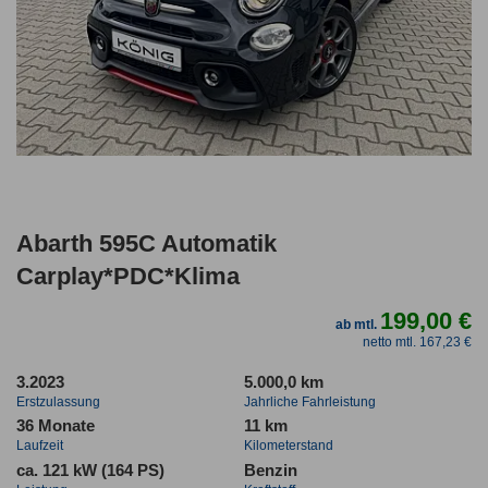
Abarth 595C Automatik
Carplay*PDC*Klima
199,00 €
ab mtl.
netto mtl. 167,23 €
3.2023
5.000,0 km
Erstzulassung
Jahrliche Fahrleistung
36 Monate
11 km
Laufzeit
Kilometerstand
ca. 121 kW (164 PS)
Benzin