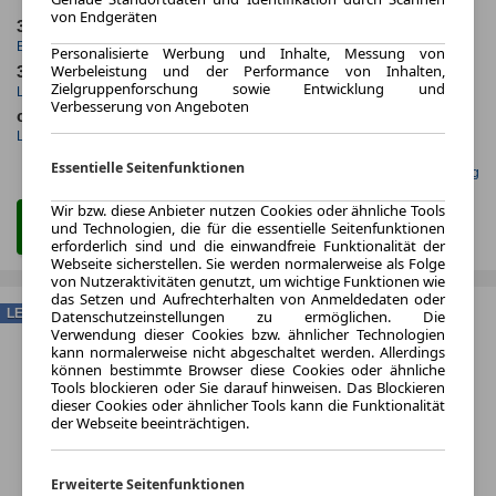
von Endgeräten
3.2023
5.000,0 km
Erstzulassung
Jahrliche Fahrleistung
Personalisierte Werbung und Inhalte, Messung von
Werbeleistung und der Performance von Inhalten,
36 Monate
11 km
Zielgruppenforschung sowie Entwicklung und
Laufzeit
Kilometerstand
Verbesserung von Angeboten
ca. 121 kW (164 PS)
Benzin
Leistung
Kraftstoff
Essentielle Seitenfunktionen
Gefunden auf mobile.de Leasing
Wir bzw. diese Anbieter nutzen Cookies oder ähnliche Tools
Zum Leasing Angebot
und Technologien, die für die essentielle Seitenfunktionen
erforderlich sind und die einwandfreie Funktionalität der
Webseite sicherstellen. Sie werden normalerweise als Folge
von Nutzeraktivitäten genutzt, um wichtige Funktionen wie
das Setzen und Aufrechterhalten von Anmeldedaten oder
LEASING
Datenschutzeinstellungen zu ermöglichen. Die
Verwendung dieser Cookies bzw. ähnlicher Technologien
kann normalerweise nicht abgeschaltet werden. Allerdings
können bestimmte Browser diese Cookies oder ähnliche
Tools blockieren oder Sie darauf hinweisen. Das Blockieren
dieser Cookies oder ähnlicher Tools kann die Funktionalität
der Webseite beeinträchtigen.
Erweiterte Seitenfunktionen