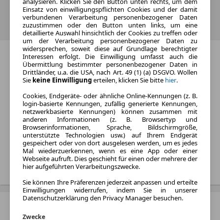
analysieren. Klicken Sie den Button unten rechts, um dem
Einsatz von einwilligungspflichten Cookies und der damit
Wähle ein Modell und gelange direkt zu den aktuellen Xpeng
verbundenen Verarbeitung personenbezogener Daten
zuzustimmen oder den Button unten links, um eine
Neuwagen-Angeboten.
detaillierte Auswahl hinsichtlich der Cookies zu treffen oder
um der Verarbeitung personenbezogener Daten zu
widersprechen, soweit diese auf Grundlage berechtigter
Xpeng G6
Interessen erfolgt. Die Einwilligung umfasst auch die
Übermittlung bestimmter personenbezogener Daten in
Kraftstoff:
Drittländer, u.a. die USA, nach Art. 49 (1) (a) DSGVO. Wollen
Sie
keine Einwilligung
erteilen, klicken Sie bitte
hier
.
Elektro
Listenpreis:
Cookies, Endgeräte- oder ähnliche Online-Kennungen (z. B.
login-basierte Kennungen, zufällig generierte Kennungen,
Von 43.600 € bis 51.600 €
netzwerkbasierte Kennungen) können zusammen mit
anderen Informationen (z. B. Browsertyp und
Monatliche Rate:
Browserinformationen, Sprache, Bildschirmgröße,
Von 346 € bis 749 € pro
unterstützte Technologien usw.) auf Ihrem Endgerät
Monat
gespeichert oder von dort ausgelesen werden, um es jedes
Mal wiederzuerkennen, wenn es eine App oder einer
Webseite aufruft. Dies geschieht für einen oder mehrere der
Treffer anzeigen
hier aufgeführten Verarbeitungszwecke.
Sie können Ihre Präferenzen jederzeit anpassen und erteilte
Einwilligungen widerrufen, indem Sie in unserer
Datenschutzerklärung den Privacy Manager besuchen.
Xpeng G9
Zwecke