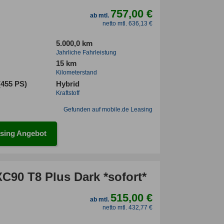
757,00 €
ab mtl.
netto mtl. 636,13 €
5.000,0 km
Jahrliche Fahrleistung
15 km
Kilometerstand
(455 PS)
Hybrid
Kraftstoff
Gefunden auf mobile.de Leasing
sing Angebot
C90 T8 Plus Dark *sofort*
515,00 €
ab mtl.
netto mtl. 432,77 €