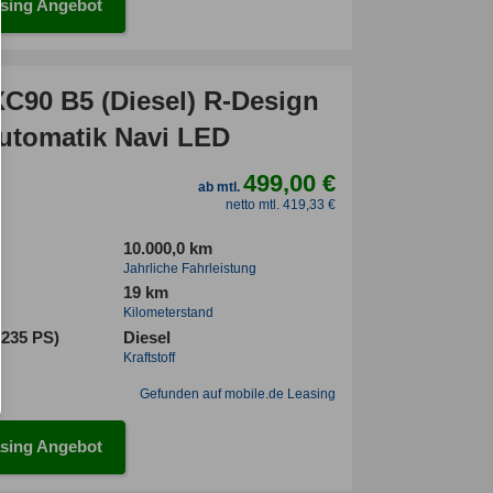
sing Angebot
XC90 B5 (Diesel) R-Design
tomatik Navi LED
499,00 €
ab mtl.
netto mtl. 419,33 €
10.000,0 km
Jahrliche Fahrleistung
19 km
Kilometerstand
(235 PS)
Diesel
Kraftstoff
Gefunden auf mobile.de Leasing
sing Angebot