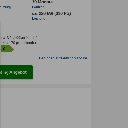
30 Monate
leistung
Laufzeit
ca. 228 kW (310 PS)
Leistung
:
ca. 3,5 l/100km
(komb.)
en*
:
ca. 79 g/km
(komb.)
:
B
Gefunden auf LeasingMarkt.de
sing Angebot