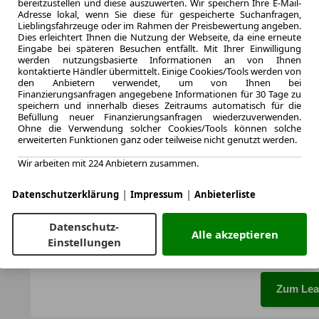
bereitzustellen und diese auszuwerten. Wir speichern Ihre E-Mail-
Zum Lea
Adresse lokal, wenn Sie diese für gespeicherte Suchanfragen,
Lieblingsfahrzeuge oder im Rahmen der Preisbewertung angeben.
Dies erleichtert Ihnen die Nutzung der Webseite, da eine erneute
Eingabe bei späteren Besuchen entfällt. Mit Ihrer Einwilligung
werden nutzungsbasierte Informationen an von Ihnen
LEASING
Volvo 
kontaktierte Händler übermittelt. Einige Cookies/Tools werden von
den Anbietern verwendet, um von Ihnen bei
AWD Au
Finanzierungsanfragen angegebene Informationen für 30 Tage zu
speichern und innerhalb dieses Zeitraums automatisch für die
Befüllung neuer Finanzierungsanfragen wiederzuverwenden.
Ohne die Verwendung solcher Cookies/Tools können solche
erweiterten Funktionen ganz oder teilweise nicht genutzt werden.
te
6.2022
Wir arbeiten mit 224 Anbietern zusammen.
Erstzulassung
36 Monate
|
|
Datenschutzerklärung
Impressum
Anbieterliste
Laufzeit
ca. 173 kW 
Datenschutz-
Leistung
Alle akzeptieren
Einstellungen
Zum Lea