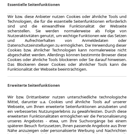
Essentielle Seitenfunktionen
Zum Lea
Wir bzw. diese Anbieter nutzen Cookies oder ähnliche Tools und
Technologien, die für die essentielle Seitenfunktionen erforderlich
sind und die einwandfreie Funktionalität der Webseite
sicherstellen. Sie werden normalerweise als Folge von
Nutzeraktivitäten genutzt, um wichtige Funktionen wie das Setzen
LEASING
Volvo 
und Aufrechterhalten von Anmeldedaten oder
Datenschutzeinstellungen zu ermöglichen. Die Verwendung dieser
Cookies bzw. ähnlicher Technologien kann normalerweise nicht
Dark P
abgeschaltet werden. Allerdings können bestimmte Browser diese
Cookies oder ähnliche Tools blockieren oder Sie darauf hinweisen.
Das Blockieren dieser Cookies oder ähnlicher Tools kann die
Funktionalität der Webseite beeinträchtigen.
7.2025
Erweiterte Seitenfunktionen
Erstzulassung
36 Monate
Wir bzw. Drittanbieter nutzen unterschiedliche technologische
Laufzeit
Mittel, darunter u.a. Cookies und ähnliche Tools auf unserer
ca. 335 kW 
Webseite, um Ihnen erweiterte Seitenfunktionen anzubieten und
ein verbessertes Nutzungserlebnis zu gewährleisten. Durch diese
Leistung
erweiterten Funktionalitäten ermöglichen wir die Personalisierung
unseres Angebotes - etwa, um Ihre Suchvorgänge bei einem
späteren Besuch fortzusetzen, Ihnen passende Angebote aus Ihrer
Nähe anzuzeigen oder personalisierte Werbung und Nachrichten