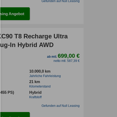
Gefunden auf Null Leasing
sing Angebot
XC90 T8 Recharge Ultra
lug-In Hybrid AWD
699,00 €
ab mtl.
netto mtl. 587,39 €
10.000,0 km
Jahrliche Fahrleistung
21 km
Kilometerstand
(455 PS)
Hybrid
Kraftstoff
Gefunden auf Null Leasing