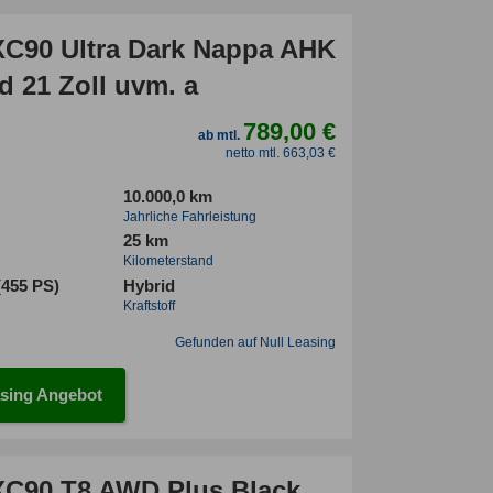
XC90 Ultra Dark Nappa AHK
d 21 Zoll uvm. a
789,00 €
ab mtl.
netto mtl. 663,03 €
10.000,0 km
Jahrliche Fahrleistung
25 km
Kilometerstand
(455 PS)
Hybrid
Kraftstoff
Gefunden auf Null Leasing
sing Angebot
XC90 T8 AWD Plus Black