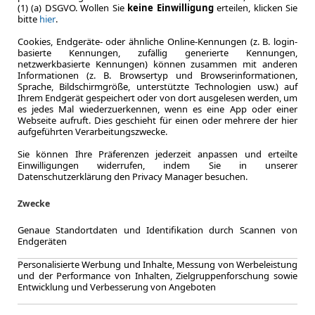
(1) (a) DSGVO. Wollen Sie
keine Einwilligung
erteilen, klicken Sie
bitte
hier
.
Cookies, Endgeräte- oder ähnliche Online-Kennungen (z. B. login-
basierte Kennungen, zufällig generierte Kennungen,
netzwerkbasierte Kennungen) können zusammen mit anderen
Informationen (z. B. Browsertyp und Browserinformationen,
Sprache, Bildschirmgröße, unterstützte Technologien usw.) auf
Ihrem Endgerät gespeichert oder von dort ausgelesen werden, um
es jedes Mal wiederzuerkennen, wenn es eine App oder einer
Webseite aufruft. Dies geschieht für einen oder mehrere der hier
LEASING
Volvo 
aufgeführten Verarbeitungszwecke.
AWD Au
Sie können Ihre Präferenzen jederzeit anpassen und erteilte
Einwilligungen widerrufen, indem Sie in unserer
Datenschutzerklärung den Privacy Manager besuchen.
Zwecke
6.2022
Genaue Standortdaten und Identifikation durch Scannen von
Erstzulassung
Endgeräten
36 Monate
Personalisierte Werbung und Inhalte, Messung von Werbeleistung
Laufzeit
und der Performance von Inhalten, Zielgruppenforschung sowie
ca. 173 kW 
Entwicklung und Verbesserung von Angeboten
Leistung