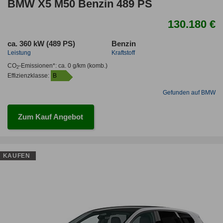
BMW X5 M50 Benzin 489 PS
130.180 €
ca. 360 kW (489 PS)
Benzin
Leistung
Kraftstoff
CO
-Emissionen*
:
ca. 0 g/km
(komb.)
2
Effizienzklasse:
B
Gefunden auf BMW
Zum Kauf Angebot
KAUFEN