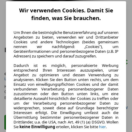
Wir verwenden Cookies. Damit Sie
finden, was Sie brauchen.
Um Ihnen die bestmögliche Benutzererfahrung auf unseren
Angeboten zu bieten, verwenden wir und Drittanbieter
Cookies und andere Technologien (beides gemeinsam
nennen wir nachfolgend: „Cookies"), um
BMW M8 Cabrio Benzin 530 PS
Geräteinformationen und personenbezogene Daten (z.B. IP
Adressen) zu speichern und darauf zuzugreifen.
130.710 €
Dadurch ist es möglich, personalisierte Werbung
entsprechend Ihren Interessen auszuspielen, unser
ca. 390 kW (530 PS)
Benzin
Angebot zu optimieren und dessen Verwendung zu
Leistung
Kraftstoff
analysieren. Klicken Sie den Button unten rechts, um dem
Einsatz von einwilligungspflichten Cookies und der damit
Kraftstoffverbr.¹:
ca. 10,5 l/100km
(komb.)
verbundenen Verarbeitung personenbezogener Daten
CO
-Emissionen*
:
ca. 239 g/km
(komb.)
zuzustimmen oder den Button unten links, um eine
2
Effizienzklasse:
G
detaillierte Auswahl hinsichtlich der Cookies zu treffen oder
um der Verarbeitung personenbezogener Daten zu
widersprechen, soweit diese auf Grundlage berechtigter
Gefunden auf BMW
Interessen erfolgt. Die Einwilligung umfasst auch die
Übermittlung bestimmter personenbezogener Daten in
Drittländer, u.a. die USA, nach Art. 49 (1) (a) DSGVO. Wollen
Zum Kauf Angebot
Sie
keine Einwilligung
erteilen, klicken Sie bitte
hier
.