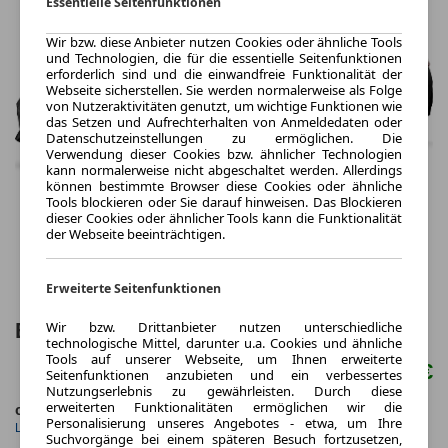
Essentielle Seitenfunktionen
Wir bzw. diese Anbieter nutzen Cookies oder ähnliche Tools
und Technologien, die für die essentielle Seitenfunktionen
erforderlich sind und die einwandfreie Funktionalität der
Webseite sicherstellen. Sie werden normalerweise als Folge
von Nutzeraktivitäten genutzt, um wichtige Funktionen wie
das Setzen und Aufrechterhalten von Anmeldedaten oder
Datenschutzeinstellungen zu ermöglichen. Die
Verwendung dieser Cookies bzw. ähnlicher Technologien
kann normalerweise nicht abgeschaltet werden. Allerdings
können bestimmte Browser diese Cookies oder ähnliche
Tools blockieren oder Sie darauf hinweisen. Das Blockieren
dieser Cookies oder ähnlicher Tools kann die Funktionalität
der Webseite beeinträchtigen.
Erweiterte Seitenfunktionen
Wir bzw. Drittanbieter nutzen unterschiedliche
BMW 5er Touring Diesel 303 PS
technologische Mittel, darunter u.a. Cookies und ähnliche
Tools auf unserer Webseite, um Ihnen erweiterte
96.850 €
Seitenfunktionen anzubieten und ein verbessertes
Nutzungserlebnis zu gewährleisten. Durch diese
erweiterten Funktionalitäten ermöglichen wir die
ca. 223 kW (303 PS)
Diesel
Personalisierung unseres Angebotes - etwa, um Ihre
Leistung
Kraftstoff
Suchvorgänge bei einem späteren Besuch fortzusetzen,