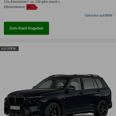
CO
-Emissionen*
:
ca. 239 g/km
(komb.)
2
Effizienzklasse:
G
Gefunden auf BMW
Zum Kauf Angebot
KAUFEN