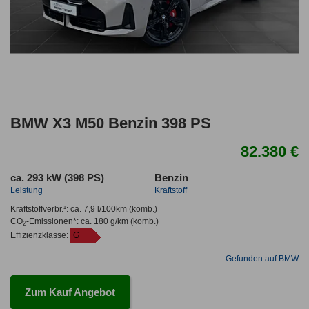
BMW X3 M50 Benzin 398 PS
82.380 €
ca. 293 kW (398 PS)
Benzin
Leistung
Kraftstoff
Kraftstoffverbr.¹:
ca. 7,9 l/100km
(komb.)
CO
-Emissionen*
:
ca. 180 g/km
(komb.)
2
Effizienzklasse:
G
Gefunden auf BMW
Zum Kauf Angebot