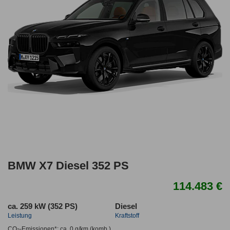
BMW X7 Diesel 352 PS
114.483 €
ca. 259 kW (352 PS)
Diesel
Leistung
Kraftstoff
CO
-Emissionen*
:
ca. 0 g/km
(komb.)