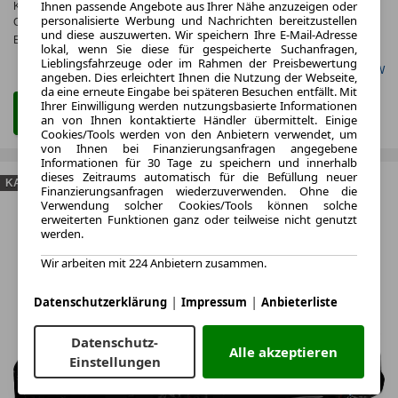
Ihnen passende Angebote aus Ihrer Nähe anzuzeigen oder
Kraftstoffverbr.¹:
ca. 6,2 l/100km
(komb.)
personalisierte Werbung und Nachrichten bereitzustellen
CO
-Emissionen*
:
ca. 162 g/km
(komb.)
2
und diese auszuwerten. Wir speichern Ihre E-Mail-Adresse
Effizienzklasse:
F
lokal, wenn Sie diese für gespeicherte Suchanfragen,
Lieblingsfahrzeuge oder im Rahmen der Preisbewertung
Gefunden auf BMW
angeben. Dies erleichtert Ihnen die Nutzung der Webseite,
da eine erneute Eingabe bei späteren Besuchen entfällt. Mit
Ihrer Einwilligung werden nutzungsbasierte Informationen
Zum Kauf Angebot
an von Ihnen kontaktierte Händler übermittelt. Einige
Cookies/Tools werden von den Anbietern verwendet, um
von Ihnen bei Finanzierungsanfragen angegebene
Informationen für 30 Tage zu speichern und innerhalb
dieses Zeitraums automatisch für die Befüllung neuer
KAUFEN
Finanzierungsanfragen wiederzuverwenden. Ohne die
Verwendung solcher Cookies/Tools können solche
erweiterten Funktionen ganz oder teilweise nicht genutzt
werden.
Wir arbeiten mit 224 Anbietern zusammen.
|
|
Datenschutzerklärung
Impressum
Anbieterliste
Datenschutz-
Alle akzeptieren
Einstellungen