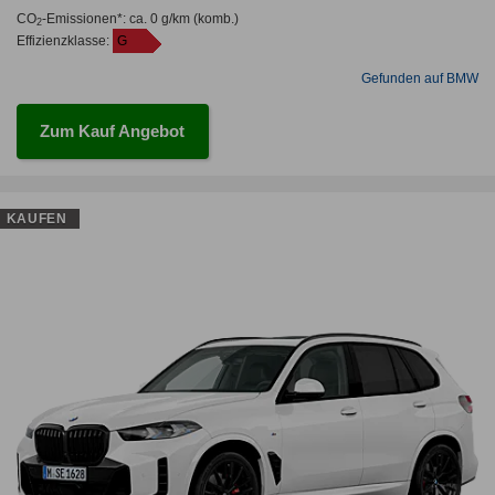
CO
-Emissionen*
:
ca. 0 g/km
(komb.)
2
Effizienzklasse:
G
Gefunden auf BMW
Zum Kauf Angebot
KAUFEN