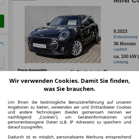
8.2023
Erstzulassung
36 Monate
Laufzeit
ca. 100 kW 
Leistung
Wir verwenden Cookies. Damit Sie finden,
was Sie brauchen.
Zum Lea
Um Ihnen die bestmögliche Benutzererfahrung auf unseren
Angeboten zu bieten, verwenden wir und Drittanbieter Cookies
und andere Technologien (beides gemeinsam nennen wir
LEASING
MINI C
nachfolgend: „Cookies"), um Geräteinformationen und
personenbezogene Daten (z.B. IP Adressen) zu speichern und
darauf zuzugreifen.
Dadurch ist es möglich, personalisierte Werbung entsprechend