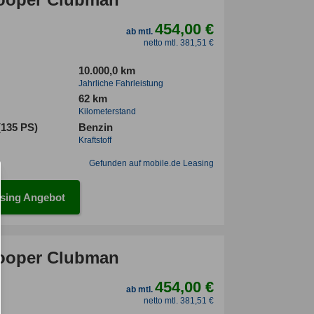
454,00 €
ab mtl.
netto mtl. 381,51 €
10.000,0 km
Jahrliche Fahrleistung
62 km
Kilometerstand
(135 PS)
Benzin
Kraftstoff
Gefunden auf mobile.de Leasing
sing Angebot
ooper Clubman
454,00 €
ab mtl.
netto mtl. 381,51 €