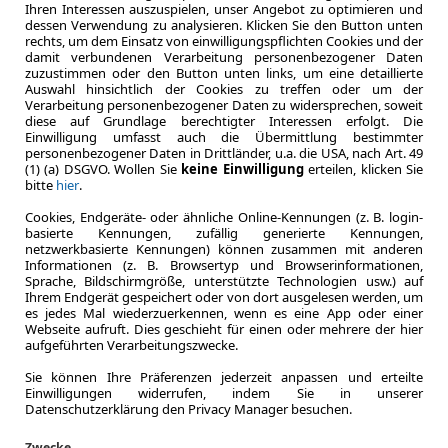
Ihren Interessen auszuspielen, unser Angebot zu optimieren und
8.2023
dessen Verwendung zu analysieren. Klicken Sie den Button unten
Erstzulassung
rechts, um dem Einsatz von einwilligungspflichten Cookies und der
damit verbundenen Verarbeitung personenbezogener Daten
36 Monate
zuzustimmen oder den Button unten links, um eine detaillierte
Laufzeit
Auswahl hinsichtlich der Cookies zu treffen oder um der
ca. 100 kW 
Verarbeitung personenbezogener Daten zu widersprechen, soweit
diese auf Grundlage berechtigter Interessen erfolgt. Die
Leistung
Einwilligung umfasst auch die Übermittlung bestimmter
personenbezogener Daten in Drittländer, u.a. die USA, nach Art. 49
(1) (a) DSGVO. Wollen Sie
keine Einwilligung
erteilen, klicken Sie
bitte
hier
.
Zum Lea
Cookies, Endgeräte- oder ähnliche Online-Kennungen (z. B. login-
basierte Kennungen, zufällig generierte Kennungen,
netzwerkbasierte Kennungen) können zusammen mit anderen
Informationen (z. B. Browsertyp und Browserinformationen,
1
Zurück
Sprache, Bildschirmgröße, unterstützte Technologien usw.) auf
Ihrem Endgerät gespeichert oder von dort ausgelesen werden, um
es jedes Mal wiederzuerkennen, wenn es eine App oder einer
Webseite aufruft. Dies geschieht für einen oder mehrere der hier
aufgeführten Verarbeitungszwecke.
* Jeweils kombinierte Werte. Weitere Informationen zum offizie
spezifischen CO₂-Emissionen und gegebenenfalls zum Stro
Sie können Ihre Präferenzen jederzeit anpassen und erteilte
Einwilligungen widerrufen, indem Sie in unserer
über den offiziellen Kraftstoffverbrauch, die offiziellen spezi
Datenschutzerklärung den Privacy Manager besuchen.
Stromverbrauch neuer PKW‘ entnommen werden, der an allen 
Automobil Treuhand GmbH‘ unentgeltlich erhältlich ist unter
w
Zwecke