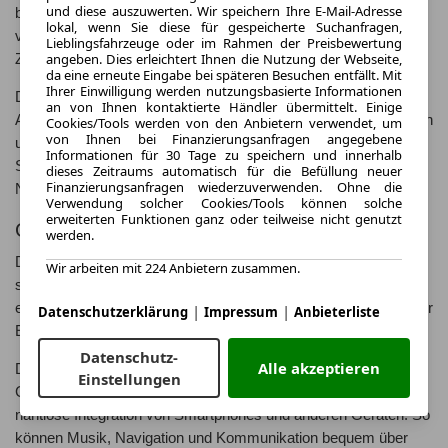
und diese auszuwerten. Wir speichern Ihre E-Mail-Adresse
beeindruckende Beschleunigung und Dynamik. Die Reichweite
lokal, wenn Sie diese für gespeicherte Suchanfragen,
von bis zu 400 Kilometer ermöglicht lange Fahrstrecken ohne
Lieblingsfahrzeuge oder im Rahmen der Preisbewertung
angeben. Dies erleichtert Ihnen die Nutzung der Webseite,
Zwischenladen und sorgt für Flexibilität im Alltag.
da eine erneute Eingabe bei späteren Besuchen entfällt. Mit
Ihrer Einwilligung werden nutzungsbasierte Informationen
Der MG Marvel R ist zudem mit einer Vielzahl von
an von Ihnen kontaktierte Händler übermittelt. Einige
Assistenzsystemen ausgestattet, die die Fahrsicherheit erhöhen
Cookies/Tools werden von den Anbietern verwendet, um
von Ihnen bei Finanzierungsanfragen angegebene
und den Komfort steigern. Dazu gehören unter anderem ein
Informationen für 30 Tage zu speichern und innerhalb
Spurhalteassistent, ein adaptiver Tempomat und ein
dieses Zeitraums automatisch für die Befüllung neuer
Finanzierungsanfragen wiederzuverwenden. Ohne die
Notbremsassistent.
Verwendung solcher Cookies/Tools können solche
erweiterten Funktionen ganz oder teilweise nicht genutzt
Gut zu wissen
werden.
Der MG Marvel R bietet nicht nur ein aufregendes Fahrerlebnis,
Wir arbeiten mit 224 Anbietern zusammen.
sondern auch ein hohes Maß an Komfort und Funktionalität. Mit
einem großzügigen Kofferraumvolumen von 480 Litern bietet der
|
|
Datenschutzerklärung
Impressum
Anbieterliste
Elektro-SUV ausreichend Platz für Gepäck und Einkäufe.
Datenschutz-
Alle akzeptieren
Das Infotainmentsystem des MG Marvel R ist mit Apple
Einstellungen
CarPlay und Android Auto kompatibel und ermöglicht eine
nahtlose Integration von Smartphones und anderen Geräten. So
können Musik, Navigation und Kommunikation bequem über