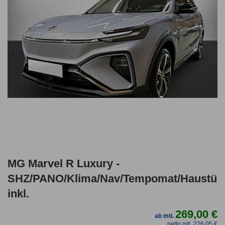
MG Marvel R Luxury -
SHZ/PANO/Klima/Nav/Tempomat/Haustürl
inkl.
269,00 €
ab mtl.
netto mtl. 226,05 €