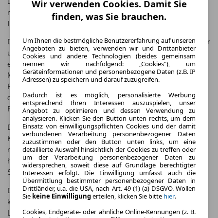
umweltbewusste Autofahrer. Der MG Marvel R überzeugt nicht
Wir verwenden Cookies. Damit Sie
nur mit seiner Leistung, sondern auch mit seinem geräumigen
finden, was Sie brauchen.
Innenraum und einer Vielzahl von Sicherheitsfeatures.
Um Ihnen die bestmögliche Benutzererfahrung auf unseren
Das Elektroauto bietet eine Reichweite von bis zu 400 Kilometer
Angeboten zu bieten, verwenden wir und Drittanbieter
und kann in nur 30 Minuten auf 80% aufgeladen werden. Mit
Cookies und andere Technologien (beides gemeinsam
nennen wir nachfolgend: „Cookies"), um
einer Leistung von 200 kW (272 PS) beschleunigt der MG
Geräteinformationen und personenbezogene Daten (z.B. IP
Marvel R in nur 4,5 Sekunden von 0 auf 100 km/h. Das
Adressen) zu speichern und darauf zuzugreifen.
Fahrzeug verfügt zudem über einen intelligenten Allradantrieb,
Dadurch ist es möglich, personalisierte Werbung
der für eine optimale Traktion sorgt und ein dynamisches
entsprechend Ihren Interessen auszuspielen, unser
Fahrverhalten ermöglicht.
Angebot zu optimieren und dessen Verwendung zu
analysieren. Klicken Sie den Button unten rechts, um dem
Einsatz von einwilligungspflichten Cookies und der damit
Der MG Marvel R bietet zudem eine Vielzahl von
verbundenen Verarbeitung personenbezogener Daten
Konnektivitäts- und Infotainmentsystemen, die das Fahrerlebnis
zuzustimmen oder den Button unten links, um eine
detaillierte Auswahl hinsichtlich der Cookies zu treffen oder
noch angenehmer machen. Mit seinem modernen Design und
um der Verarbeitung personenbezogener Daten zu
hochwertigen Materialien setzt der MG Marvel R auch in
widersprechen, soweit diese auf Grundlage berechtigter
Interessen erfolgt. Die Einwilligung umfasst auch die
Sachen Komfort und Luxus Maßstäbe.
Übermittlung bestimmter personenbezogener Daten in
Drittländer, u.a. die USA, nach Art. 49 (1) (a) DSGVO. Wollen
Der MG Marvel R ist nicht nur umweltfreundlich, sondern auch
Sie
keine Einwilligung
erteilen, klicken Sie bitte
hier
.
kosteneffizient im Betrieb. Mit einem attraktiven Preis-
Cookies, Endgeräte- oder ähnliche Online-Kennungen (z. B.
Leistungs-Verhältnis ist er eine attraktive Option für alle, die