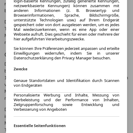
login-basierte Kennungen, zufällig generierte Kennungen,
nach einem elektrischen SUV suchen, der keine Kompromisse
netzwerkbasierte Kennungen) können zusammen mit
anderen Informationen (z. B. Browsertyp und
bei Leistung und Komfort eingeht.
Browserinformationen, Sprache, Bildschirmgröße,
unterstützte Technologien usw.) auf Ihrem Endgerät
Der MG Marvel R ist die perfekte Kombination aus innovativer
gespeichert oder von dort ausgelesen werden, um es jedes
Technologie, modernem Design und umweltfreundlicher
Mal wiederzuerkennen, wenn es eine App oder einer
Webseite aufruft. Dies geschieht für einen oder mehrere der
Mobilität. Entdecken Sie den Elektro-SUV und erleben Sie eine
hier aufgeführten Verarbeitungszwecke.
neue Ära des Autofahrens.
Sie können Ihre Präferenzen jederzeit anpassen und erteilte
Einwilligungen widerrufen, indem Sie in unserer
Geschichte des MG Marvel R
Datenschutzerklärung den Privacy Manager besuchen.
Der MG Marvel R ist das neueste Modell des traditionsreichen
Zwecke
britischen Automobilherstellers MG. Das Unternehmen wurde
1924 gegründet und hat eine lange Geschichte in der Produktion
Genaue Standortdaten und Identifikation durch Scannen
von sportlichen und leistungsstarken Fahrzeugen. Mit dem MG
von Endgeräten
Marvel R setzt die Marke auf Elektromobilität und bringt ein
Personalisierte Werbung und Inhalte, Messung von
modernes und zukunftsweisendes Fahrzeug auf den Markt.
Werbeleistung und der Performance von Inhalten,
Zielgruppenforschung sowie Entwicklung und
Verbesserung von Angeboten
Der MG Marvel R wurde erstmals im Jahr 2021 vorgestellt und
ist seitdem ein beliebtes Modell auf dem Markt für Elektroautos.
Mit seinem ansprechenden Design und innovativen
Essentielle Seitenfunktionen
Technologien hat der MG Marvel R bereits zahlreiche Preise