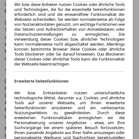
Wir bzw. diese Anbieter nutzen Cookies oder ähnliche Tools
und Auszeichnungen gewonnen und gilt als eines der führenden
und Technologien, die für die essentielle Seitenfunktionen
Elektroautos in seiner Klasse.
erforderlich sind und die einwandfreie Funktionalität der
Webseite sicherstellen. Sie werden normalerweise als Folge
Dank seiner hochwertigen Verarbeitung und zuverlässigen
von Nutzeraktivitäten genutzt, um wichtige Funktionen wie
das Setzen und Aufrechterhalten von Anmeldedaten oder
Technik hat sich der MG Marvel R schnell einen Namen als
Datenschutzeinstellungen zu ermöglichen. Die
zuverlässiges und leistungsstarkes Elektroauto gemacht. Mit
Verwendung dieser Cookies bzw. ähnlicher Technologien
kann normalerweise nicht abgeschaltet werden. Allerdings
kontinuierlichen Weiterentwicklungen und Updates bleibt der
können bestimmte Browser diese Cookies oder ähnliche
MG Marvel R auch in Zukunft eine attraktive Option für
Tools blockieren oder Sie darauf hinweisen. Das Blockieren
umweltbewusste Autofahrer.
dieser Cookies oder ähnlicher Tools kann die Funktionalität
der Webseite beeinträchtigen.
Technische Features
Erweiterte Seitenfunktionen
Der MG Marvel R verfügt über eine Vielzahl von technischen
Features, die das Fahrerlebnis noch angenehmer machen.
Wir bzw. Drittanbieter nutzen unterschiedliche
Dazu gehören unter anderem ein intelligentes
technologische Mittel, darunter u.a. Cookies und ähnliche
Tools auf unserer Webseite, um Ihnen erweiterte
Allradantriebssystem, eine 360-Grad-Kamera für optimale
Seitenfunktionen anzubieten und ein verbessertes
Rundumsicht und ein hochauflösender Touchscreen für das
Nutzungserlebnis zu gewährleisten. Durch diese
Infotainmentsystem.
erweiterten Funktionalitäten ermöglichen wir die
Personalisierung unseres Angebotes - etwa, um Ihre
Suchvorgänge bei einem späteren Besuch fortzusetzen,
Mit einer Leistung von 200 kW (272 PS) und einem
Ihnen passende Angebote aus Ihrer Nähe anzuzeigen oder
Drehmoment von 665 Nm bietet der MG Marvel R eine
personalisierte Werbung und Nachrichten bereitzustellen