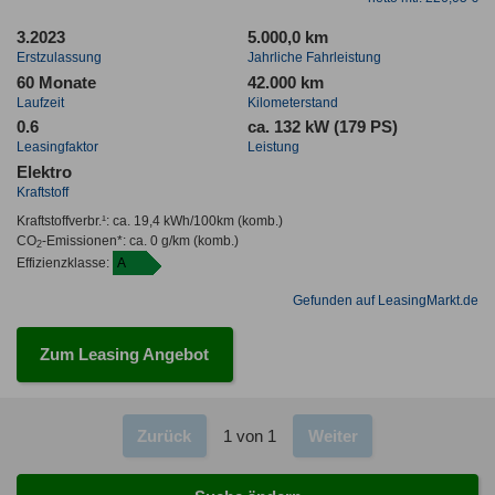
3.2023
5.000,0 km
Erstzulassung
Jahrliche Fahrleistung
60 Monate
42.000 km
Laufzeit
Kilometerstand
0.6
ca. 132 kW (179 PS)
Leasingfaktor
Leistung
Elektro
Kraftstoff
Kraftstoffverbr.¹:
ca. 19,4 kWh/100km
(komb.)
CO
-Emissionen*
:
ca. 0 g/km
(komb.)
2
Effizienzklasse:
A
Gefunden auf LeasingMarkt.de
Zum Leasing Angebot
Zurück
1 von 1
Weiter