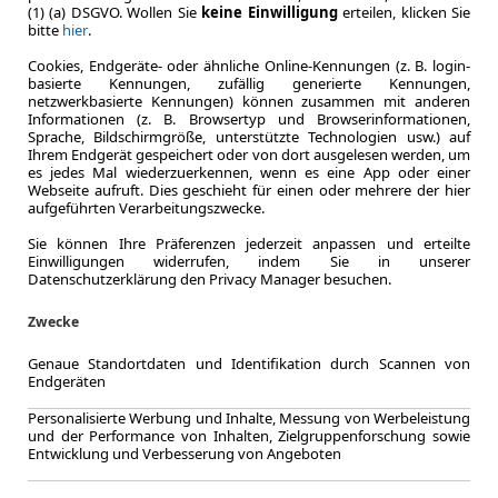
(1) (a) DSGVO. Wollen Sie
keine Einwilligung
erteilen, klicken Sie
bitte
hier
.
Cookies, Endgeräte- oder ähnliche Online-Kennungen (z. B. login-
basierte Kennungen, zufällig generierte Kennungen,
netzwerkbasierte Kennungen) können zusammen mit anderen
Informationen (z. B. Browsertyp und Browserinformationen,
Sprache, Bildschirmgröße, unterstützte Technologien usw.) auf
Ihrem Endgerät gespeichert oder von dort ausgelesen werden, um
es jedes Mal wiederzuerkennen, wenn es eine App oder einer
Webseite aufruft. Dies geschieht für einen oder mehrere der hier
aufgeführten Verarbeitungszwecke.
Sie können Ihre Präferenzen jederzeit anpassen und erteilte
LEASING
Maserat
Einwilligungen widerrufen, indem Sie in unserer
Datenschutzerklärung den Privacy Manager besuchen.
Hybrid
Zwecke
Genaue Standortdaten und Identifikation durch Scannen von
Endgeräten
3.2025
Personalisierte Werbung und Inhalte, Messung von Werbeleistung
Erstzulassung
und der Performance von Inhalten, Zielgruppenforschung sowie
Entwicklung und Verbesserung von Angeboten
60 Monate
Laufzeit