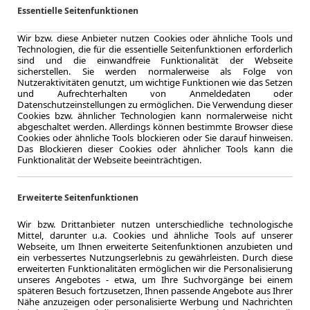
ca. 221 kW 
Essentielle Seitenfunktionen
Leistung
Wir bzw. diese Anbieter nutzen Cookies oder ähnliche Tools und
Technologien, die für die essentielle Seitenfunktionen erforderlich
sind und die einwandfreie Funktionalität der Webseite
sicherstellen. Sie werden normalerweise als Folge von
Zum Lea
Nutzeraktivitäten genutzt, um wichtige Funktionen wie das Setzen
und Aufrechterhalten von Anmeldedaten oder
Datenschutzeinstellungen zu ermöglichen. Die Verwendung dieser
Cookies bzw. ähnlicher Technologien kann normalerweise nicht
abgeschaltet werden. Allerdings können bestimmte Browser diese
LEASING
Masera
Cookies oder ähnliche Tools blockieren oder Sie darauf hinweisen.
Das Blockieren dieser Cookies oder ähnlicher Tools kann die
MY24 
Funktionalität der Webseite beeinträchtigen.
KAM
Erweiterte Seitenfunktionen
o
Wir bzw. Drittanbieter nutzen unterschiedliche technologische
Mittel, darunter u.a. Cookies und ähnliche Tools auf unserer
Webseite, um Ihnen erweiterte Seitenfunktionen anzubieten und
1.2024
ein verbessertes Nutzungserlebnis zu gewährleisten. Durch diese
Erstzulassung
erweiterten Funktionalitäten ermöglichen wir die Personalisierung
36 Monate
unseres Angebotes - etwa, um Ihre Suchvorgänge bei einem
yp
Laufzeit
späteren Besuch fortzusetzen, Ihnen passende Angebote aus Ihrer
Nähe anzuzeigen oder personalisierte Werbung und Nachrichten
ca. 316 kW 