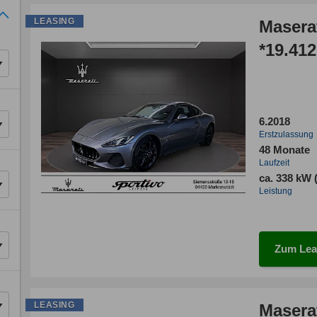
LEASING
Masera
*19.41
6.2018
Erstzulassung
48 Monate
Laufzeit
ca. 338 kW 
Leistung
Zum Lea
LEASING
Maserat