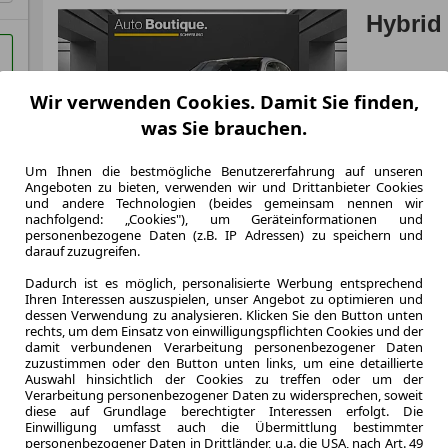
Hybrid
Wir verwenden Cookies. Damit Sie finden,
was Sie brauchen.
3.2025
Erstzulassung
60 Monate
Um Ihnen die bestmögliche Benutzererfahrung auf unseren
Laufzeit
Angeboten zu bieten, verwenden wir und Drittanbieter Cookies
und andere Technologien (beides gemeinsam nennen wir
ca. 221 kW 
nachfolgend: „Cookies"), um Geräteinformationen und
Leistung
personenbezogene Daten (z.B. IP Adressen) zu speichern und
darauf zuzugreifen.
Dadurch ist es möglich, personalisierte Werbung entsprechend
Ihren Interessen auszuspielen, unser Angebot zu optimieren und
Zum Lea
dessen Verwendung zu analysieren. Klicken Sie den Button unten
rechts, um dem Einsatz von einwilligungspflichten Cookies und der
damit verbundenen Verarbeitung personenbezogener Daten
zuzustimmen oder den Button unten links, um eine detaillierte
Auswahl hinsichtlich der Cookies zu treffen oder um der
Verarbeitung personenbezogener Daten zu widersprechen, soweit
diese auf Grundlage berechtigter Interessen erfolgt. Die
Einwilligung umfasst auch die Übermittlung bestimmter
personenbezogener Daten in Drittländer, u.a. die USA, nach Art. 49