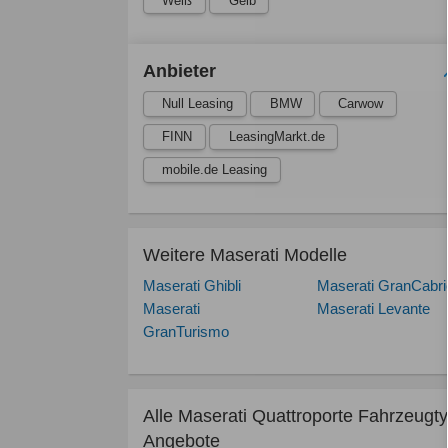
Weiß
Gelb
Anbieter
Null Leasing
BMW
Carwow
FINN
LeasingMarkt.de
mobile.de Leasing
Weitere Maserati Modelle
Maserati Ghibli
Maserati GranCabri
Maserati
Maserati Levante
GranTurismo
Alle Maserati Quattroporte Fahrzeugt
Angebote