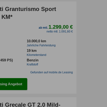
ti Granturismo Sport
2 KM*
1.299,00 €
ab mtl.
netto mtl. 1.091,60 €
10.000,0 km
Jahrliche Fahrleistung
19 km
Kilometerstand
(459 PS)
Benzin
Kraftstoff
Gefunden auf mobile.de Leasing
sing Angebot
i Grecale GT 2.0 Mild-