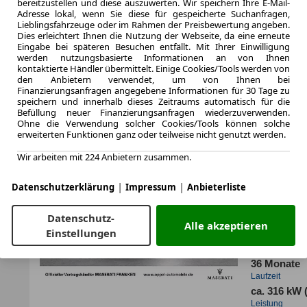
bereitzustellen und diese auszuwerten. Wir speichern Ihre E-Mail-
Leistung
Adresse lokal, wenn Sie diese für gespeicherte Suchanfragen,
Lieblingsfahrzeuge oder im Rahmen der Preisbewertung angeben.
Dies erleichtert Ihnen die Nutzung der Webseite, da eine erneute
Eingabe bei späteren Besuchen entfällt. Mit Ihrer Einwilligung
werden nutzungsbasierte Informationen an von Ihnen
Zum Lea
kontaktierte Händler übermittelt. Einige Cookies/Tools werden von
den Anbietern verwendet, um von Ihnen bei
Finanzierungsanfragen angegebene Informationen für 30 Tage zu
speichern und innerhalb dieses Zeitraums automatisch für die
Befüllung neuer Finanzierungsanfragen wiederzuverwenden.
LEASING
Masera
Ohne die Verwendung solcher Cookies/Tools können solche
erweiterten Funktionen ganz oder teilweise nicht genutzt werden.
MY24 
Wir arbeiten mit 224 Anbietern zusammen.
KAM
|
|
Datenschutzerklärung
Impressum
Anbieterliste
Datenschutz-
Alle akzeptieren
Einstellungen
1.2024
Erstzulassung
36 Monate
Laufzeit
ca. 316 kW 
Leistung