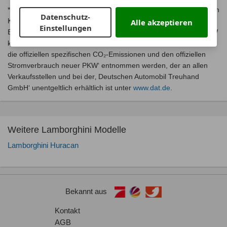
* Jeweils kombinierte Werte. Weitere Informationen zum offiziellen
Datenschutz-
Kraftstoffverbrauch und zu den offiziellen spezifischen CO₂-
Alle akzeptieren
Einstellungen
Emissionen und gegebenenfalls zum Stromverbrauch neuer PKW
können dem, Leitfaden über den offiziellen Kraftstoffverbrauch,
die offiziellen spezifischen CO₂-Emissionen und den offiziellen
Stromverbrauch neuer PKW‘ entnommen werden, der an allen
Verkaufsstellen und bei der‚ Deutschen Automobil Treuhand
GmbH‘ unentgeltlich erhältlich ist unter
www.dat.de
.
Weitere Lamborghini Modelle
Lamborghini Huracan
Bekannt aus
Kontakt
AGB