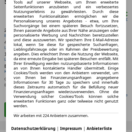
Spider
Tools auf unserer Webseite, um Ihnen erweiterte
Seitenfunktionen anzubieten und ein verbessertes
Nutzungserlebnis zu gewährleisten. Durch diese
3.333,00 €
ab mtl.
erweiterten Funktionalitäten ermöglichen wir die
netto mtl. 2.800,84 €
Personalisierung unseres Angebotes - etwa, um Ihre
Suchvorgänge bei einem späteren Besuch fortzusetzen,
Ihnen passende Angebote aus Ihrer Nähe anzuzeigen oder
2.2020
5.000,0 km
personalisierte Werbung und Nachrichten bereitzustellen
Erstzulassung
Jahrliche Fahrleistung
und diese auszuwerten. Wir speichern Ihre E-Mail-Adresse
48 Monate
38.600 km
lokal, wenn Sie diese für gespeicherte Suchanfragen,
Laufzeit
Kilometerstand
Lieblingsfahrzeuge oder im Rahmen der Preisbewertung
angeben. Dies erleichtert Ihnen die Nutzung der Webseite,
1.2
ca. 470 kW (639 PS)
da eine erneute Eingabe bei späteren Besuchen entfällt. Mit
Leasingfaktor
Leistung
Ihrer Einwilligung werden nutzungsbasierte Informationen
Benzin
an von Ihnen kontaktierte Händler übermittelt. Einige
Kraftstoff
Cookies/Tools werden von den Anbietern verwendet, um
von Ihnen bei Finanzierungsanfragen angegebene
CO
-Emissionen*
:
ca. 285 g/km
(komb.)
2
Informationen für 30 Tage zu speichern und innerhalb
Effizienzklasse:
G
dieses Zeitraums automatisch für die Befüllung neuer
Finanzierungsanfragen wiederzuverwenden. Ohne die
Gefunden auf LeasingMarkt.de
Verwendung solcher Cookies/Tools können solche
erweiterten Funktionen ganz oder teilweise nicht genutzt
werden.
Zum Leasing Angebot
Wir arbeiten mit 224 Anbietern zusammen.
|
|
Datenschutzerklärung
Impressum
Anbieterliste