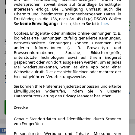
Lamborghini Huracán Huracan EVO
widersprechen, soweit diese auf Grundlage berechtigter
Interessen erfolgt. Die Einwilligung umfasst auch die
RWD**Akrapovic-Anlage**Lift**
Übermittlung bestimmter personenbezogener Daten in
Drittländer, u.a. die USA, nach Art. 49 (1) (a) DSGVO. Wollen
2.599,00 €
Sie
keine Einwilligung
erteilen, klicken Sie bitte
hier
.
ab mtl.
netto mtl. 2.184,03 €
Cookies, Endgeräte- oder ähnliche Online-Kennungen (z. B.
login-basierte Kennungen, zufällig generierte Kennungen,
7.2021
5.000,0 km
netzwerkbasierte Kennungen) können zusammen mit
Erstzulassung
Jahrliche Fahrleistung
anderen Informationen (z. B. Browsertyp und
Browserinformationen, Sprache, Bildschirmgröße,
48 Monate
31.197 km
unterstützte Technologien usw.) auf Ihrem Endgerät
Laufzeit
Kilometerstand
gespeichert oder von dort ausgelesen werden, um es jedes
1.0
ca. 449 kW (610 PS)
Mal wiederzuerkennen, wenn es eine App oder einer
Leasingfaktor
Leistung
Webseite aufruft. Dies geschieht für einen oder mehrere der
hier aufgeführten Verarbeitungszwecke.
Benzin
Kraftstoff
Sie können Ihre Präferenzen jederzeit anpassen und erteilte
Einwilligungen widerrufen, indem Sie in unserer
Gefunden auf LeasingMarkt.de
Datenschutzerklärung den Privacy Manager besuchen.
Zum Leasing Angebot
Zwecke
Genaue Standortdaten und Identifikation durch Scannen
von Endgeräten
LEASING
Personalisierte Werbung und Inhalte, Messung von