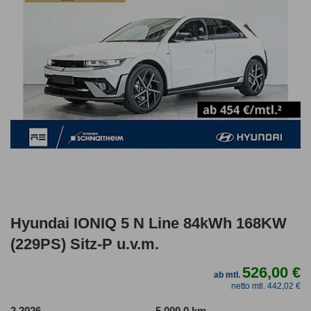
Hyundai IONIQ 5 N Line 84kWh 168KW
(229PS) Sitz-P u.v.m.
526,00 €
ab mtl.
netto mtl. 442,02 €
2.2026
5.000,0 km