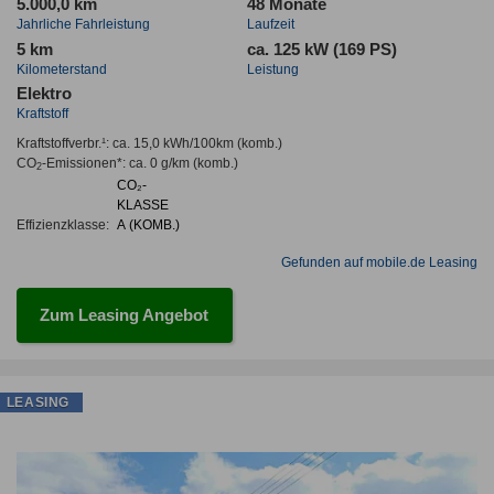
5.000,0 km
48 Monate
Jahrliche Fahrleistung
Laufzeit
5 km
ca. 125 kW (169 PS)
Kilometerstand
Leistung
Elektro
Kraftstoff
Kraftstoffverbr.¹:
ca. 15,0 kWh/100km
(komb.)
CO
-Emissionen*
:
ca. 0 g/km
(komb.)
2
CO₂-
KLASSE
Effizienzklasse:
A (KOMB.)
Gefunden auf mobile.de Leasing
Zum Leasing Angebot
LEASING