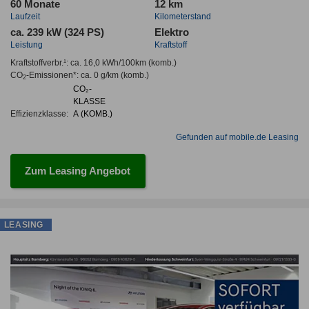
60 Monate
12 km
Laufzeit
Kilometerstand
ca. 239 kW (324 PS)
Elektro
Leistung
Kraftstoff
Kraftstoffverbr.¹:
ca. 16,0 kWh/100km
(komb.)
CO
-Emissionen*
:
ca. 0 g/km
(komb.)
2
CO₂-
KLASSE
Effizienzklasse:
A (KOMB.)
Gefunden auf mobile.de Leasing
Zum Leasing Angebot
LEASING