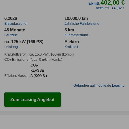
402,00 €
ab mtl.
netto mtl. 337,82 €
6.2026
10.000,0 km
Erstzulassung
Jahrliche Fahrleistung
48 Monate
5 km
Laufzeit
Kilometerstand
ca. 125 kW (169 PS)
Elektro
Leistung
Kraftstoff
Kraftstoffverbr.¹:
ca. 15,0 kWh/100km
(komb.)
CO
-Emissionen*
:
ca. 0 g/km
(komb.)
2
CO₂-
KLASSE
Effizienzklasse:
A (KOMB.)
Gefunden auf mobile.de Leasing
Zum Leasing Angebot