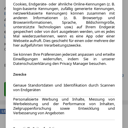
Cookies, Endgeräte- oder ähnliche Online-Kennungen (z. B.
login-basierte Kennungen, zufällig generierte Kennungen,
4.2026
5.000,0 km
netzwerkbasierte Kennungen) können zusammen mit
Erstzulassung
Jahrliche Fahrleistung
anderen Informationen (z. B. Browsertyp und
48 Monate
15 km
Browserinformationen, Sprache, Bildschirmgröße,
Laufzeit
Kilometerstand
unterstützte Technologien usw.) auf Ihrem Endgerät
gespeichert oder von dort ausgelesen werden, um es jedes
ca. 168 kW (228 PS)
Elektro
Mal wiederzuerkennen, wenn es eine App oder einer
Leistung
Kraftstoff
Webseite aufruft. Dies geschieht für einen oder mehrere der
Kraftstoffverbr.¹:
ca. 17,0 kWh/100km
(komb.)
hier aufgeführten Verarbeitungszwecke.
CO
-Emissionen*
:
ca. 0 g/km
(komb.)
2
Sie können Ihre Präferenzen jederzeit anpassen und erteilte
CO₂-
Einwilligungen widerrufen, indem Sie in unserer
KLASSE
Datenschutzerklärung den Privacy Manager besuchen.
Effizienzklasse:
A (KOMB.)
Zwecke
Gefunden auf mobile.de Leasing
Genaue Standortdaten und Identifikation durch Scannen
Zum Leasing Angebot
von Endgeräten
Personalisierte Werbung und Inhalte, Messung von
Werbeleistung und der Performance von Inhalten,
Zielgruppenforschung sowie Entwicklung und
LEASING
Verbesserung von Angeboten