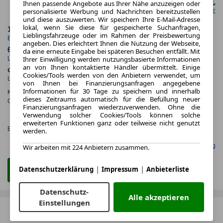
539,00 €
Ihnen passende Angebote aus Ihrer Nähe anzuzeigen oder
ab mtl.
personalisierte Werbung und Nachrichten bereitzustellen
netto mtl. 452,94 €
und diese auszuwerten. Wir speichern Ihre E-Mail-Adresse
lokal, wenn Sie diese für gespeicherte Suchanfragen,
1.2026
10.000,0 km
Lieblingsfahrzeuge oder im Rahmen der Preisbewertung
Erstzulassung
Jahrliche Fahrleistung
angeben. Dies erleichtert Ihnen die Nutzung der Webseite,
60 Monate
16 km
da eine erneute Eingabe bei späteren Besuchen entfällt. Mit
Ihrer Einwilligung werden nutzungsbasierte Informationen
Laufzeit
Kilometerstand
an von Ihnen kontaktierte Händler übermittelt. Einige
ca. 168 kW (228 PS)
Elektro
Cookies/Tools werden von den Anbietern verwendet, um
Leistung
Kraftstoff
von Ihnen bei Finanzierungsanfragen angegebene
Informationen für 30 Tage zu speichern und innerhalb
Kraftstoffverbr.¹:
ca. 16,0 kWh/100km
(komb.)
dieses Zeitraums automatisch für die Befüllung neuer
CO
-Emissionen*
:
ca. 0 g/km
(komb.)
2
Finanzierungsanfragen wiederzuverwenden. Ohne die
CO₂-
Verwendung solcher Cookies/Tools können solche
KLASSE
erweiterten Funktionen ganz oder teilweise nicht genutzt
Effizienzklasse:
A (KOMB.)
werden.
Gefunden auf mobile.de Leasing
Wir arbeiten mit 224 Anbietern zusammen.
|
|
Datenschutzerklärung
Impressum
Anbieterliste
Zum Leasing Angebot
Datenschutz-
Alle akzeptieren
Einstellungen