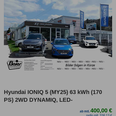
Hyundai IONIQ 5 (MY25) 63 kWh (170
PS) 2WD DYNAMIQ, LED-
400,00 €
ab mtl.
netto mtl. 336,13 €