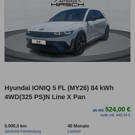
Hyundai IONIQ 5 FL (MY26) 84 kWh
4WD(325 PS)N Line X Pan
524,00 €
ab mtl.
netto mtl. 440,34 €
5.000,0 km
48 Monate
Jahrliche Fahrleistung
Laufzeit