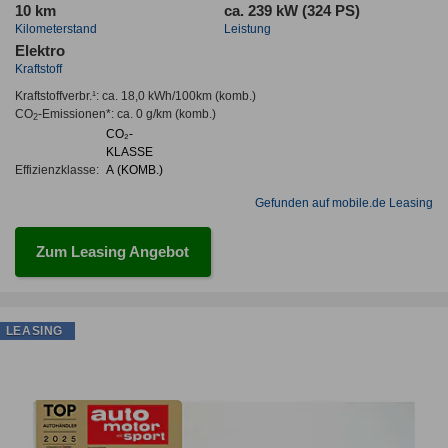
10 km
ca. 239 kW (324 PS)
Kilometerstand
Leistung
Elektro
Kraftstoff
Kraftstoffverbr.¹:
ca. 18,0 kWh/100km
(komb.)
CO
-Emissionen*
:
ca. 0 g/km
(komb.)
2
CO₂-
KLASSE
Effizienzklasse:
A (KOMB.)
Gefunden auf mobile.de Leasing
Zum Leasing Angebot
LEASING