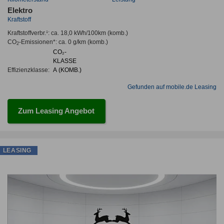
Elektro
Kraftstoff
Kraftstoffverbr.¹:
ca. 18,0 kWh/100km
(komb.)
CO
-Emissionen*
:
ca. 0 g/km
(komb.)
2
CO₂-
KLASSE
Effizienzklasse:
A (KOMB.)
Gefunden auf mobile.de Leasing
Zum Leasing Angebot
LEASING