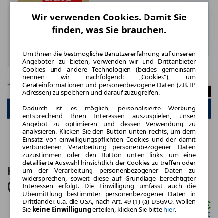
Wir verwenden Cookies. Damit Sie
finden, was Sie brauchen.
Um Ihnen die bestmögliche Benutzererfahrung auf unseren
Angeboten zu bieten, verwenden wir und Drittanbieter
Cookies und andere Technologien (beides gemeinsam
nennen wir nachfolgend: „Cookies"), um
Geräteinformationen und personenbezogene Daten (z.B. IP
Adressen) zu speichern und darauf zuzugreifen.
Dadurch ist es möglich, personalisierte Werbung
entsprechend Ihren Interessen auszuspielen, unser
Angebot zu optimieren und dessen Verwendung zu
analysieren. Klicken Sie den Button unten rechts, um dem
Einsatz von einwilligungspflichten Cookies und der damit
verbundenen Verarbeitung personenbezogener Daten
zuzustimmen oder den Button unten links, um eine
detaillierte Auswahl hinsichtlich der Cookies zu treffen oder
Hyundai IONIQ 5 N Line 84kWh 168KW
um der Verarbeitung personenbezogener Daten zu
widersprechen, soweit diese auf Grundlage berechtigter
(229PS) 2WD Wärmep.
Interessen erfolgt. Die Einwilligung umfasst auch die
Übermittlung bestimmter personenbezogener Daten in
Drittländer, u.a. die USA, nach Art. 49 (1) (a) DSGVO. Wollen
536,00 €
ab mtl.
Sie
keine Einwilligung
erteilen, klicken Sie bitte
hier
.
netto mtl. 450,42 €