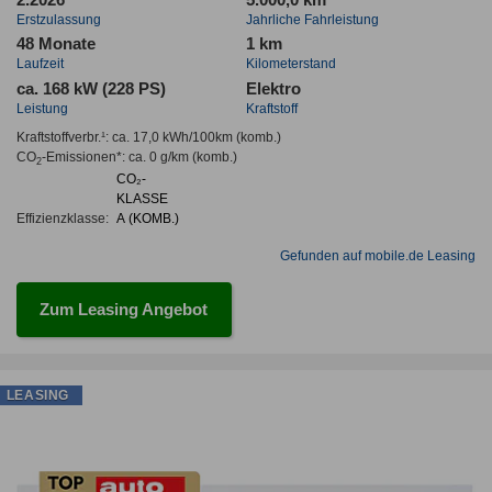
Erstzulassung
Jahrliche Fahrleistung
48 Monate
1 km
Laufzeit
Kilometerstand
ca. 168 kW (228 PS)
Elektro
Leistung
Kraftstoff
Kraftstoffverbr.¹:
ca. 17,0 kWh/100km
(komb.)
CO
-Emissionen*
:
ca. 0 g/km
(komb.)
2
CO₂-
KLASSE
Effizienzklasse:
A (KOMB.)
Gefunden auf mobile.de Leasing
Zum Leasing Angebot
LEASING