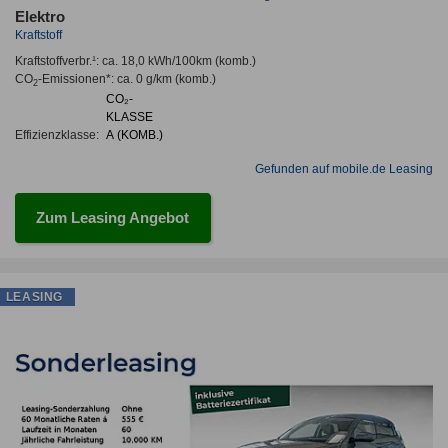
Elektro
Kraftstoff
Kraftstoffverbr.¹:
ca. 18,0 kWh/100km
(komb.)
CO
-Emissionen*
:
ca. 0 g/km
(komb.)
2
CO₂-
KLASSE
Effizienzklasse:
A (KOMB.)
Gefunden auf mobile.de Leasing
Zum Leasing Angebot
LEASING