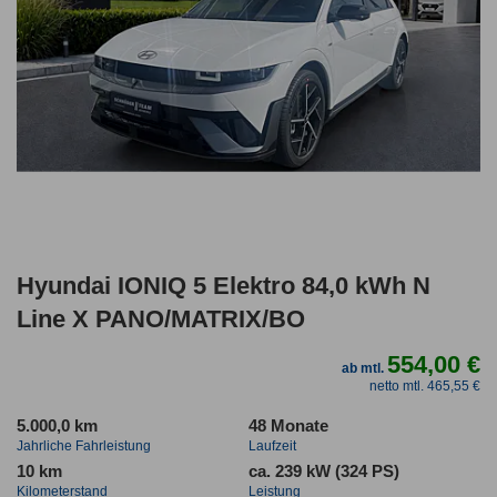
Hyundai IONIQ 5 Elektro 84,0 kWh N
Line X PANO/MATRIX/BO
554,00 €
ab mtl.
netto mtl. 465,55 €
5.000,0 km
48 Monate
Jahrliche Fahrleistung
Laufzeit
10 km
ca. 239 kW (324 PS)
Kilometerstand
Leistung