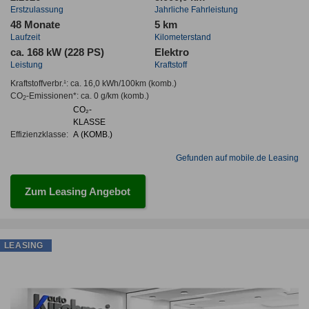
Erstzulassung
Jahrliche Fahrleistung
48 Monate
5 km
Laufzeit
Kilometerstand
ca. 168 kW (228 PS)
Elektro
Leistung
Kraftstoff
Kraftstoffverbr.¹:
ca. 16,0 kWh/100km
(komb.)
CO
-Emissionen*
:
ca. 0 g/km
(komb.)
2
CO₂-
KLASSE
Effizienzklasse:
A (KOMB.)
Gefunden auf mobile.de Leasing
Zum Leasing Angebot
LEASING