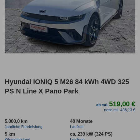
Hyundai IONIQ 5 M26 84 kWh 4WD 325
PS N Line X Pano Park
519,00 €
ab mtl.
netto mtl. 436,13 €
5.000,0 km
48 Monate
Jahrliche Fahrleistung
Laufzeit
5 km
ca. 239 kW (324 PS)
Kilometerstand
Leistung