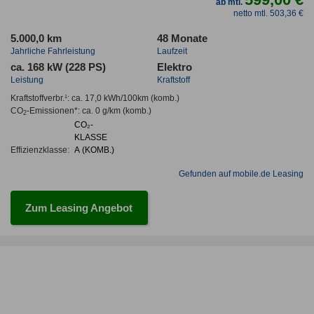
ab mtl.
netto mtl. 503,36 €
5.000,0 km
48 Monate
Jahrliche Fahrleistung
Laufzeit
ca. 168 kW (228 PS)
Elektro
Leistung
Kraftstoff
Kraftstoffverbr.¹:
ca. 17,0 kWh/100km
(komb.)
CO
-Emissionen*
:
ca. 0 g/km
(komb.)
2
CO₂-
KLASSE
Effizienzklasse:
A (KOMB.)
Gefunden auf mobile.de Leasing
Zum Leasing Angebot