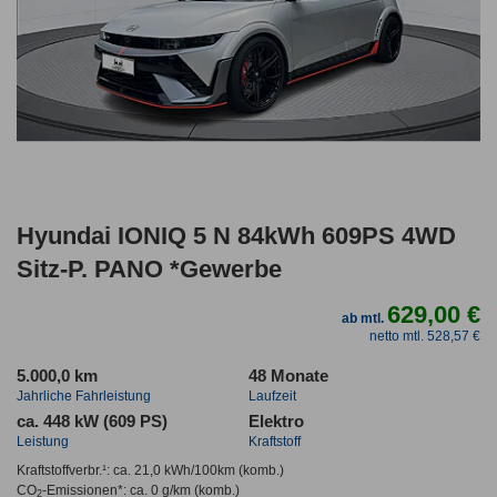
Hyundai IONIQ 5 N 84kWh 609PS 4WD
Sitz-P. PANO *Gewerbe
629,00 €
ab mtl.
netto mtl. 528,57 €
5.000,0 km
48 Monate
Jahrliche Fahrleistung
Laufzeit
ca. 448 kW (609 PS)
Elektro
Leistung
Kraftstoff
Kraftstoffverbr.¹:
ca. 21,0 kWh/100km
(komb.)
CO
-Emissionen*
:
ca. 0 g/km
(komb.)
2