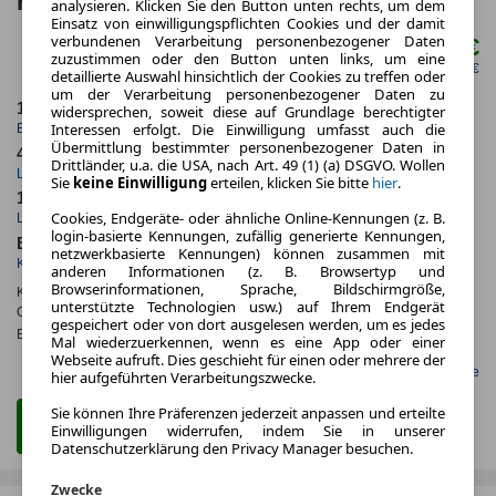
Ferrari SF90
analysieren. Klicken Sie den Button unten rechts, um dem
Einsatz von einwilligungspflichten Cookies und der damit
verbundenen Verarbeitung personenbezogener Daten
6.426,13 €
ab mtl.
zuzustimmen oder den Button unten links, um eine
netto mtl. 5.400,00 €
detaillierte Auswahl hinsichtlich der Cookies zu treffen oder
um der Verarbeitung personenbezogener Daten zu
11.2023
5.000,0 km
widersprechen, soweit diese auf Grundlage berechtigter
Interessen erfolgt. Die Einwilligung umfasst auch die
Erstzulassung
Jahrliche Fahrleistung
Übermittlung bestimmter personenbezogener Daten in
48 Monate
300 km
Drittländer, u.a. die USA, nach Art. 49 (1) (a) DSGVO. Wollen
Laufzeit
Kilometerstand
Sie
keine Einwilligung
erteilen, klicken Sie bitte
hier
.
1.0
ca. 737 kW (1002 PS)
Cookies, Endgeräte- oder ähnliche Online-Kennungen (z. B.
Leasingfaktor
Leistung
login-basierte Kennungen, zufällig generierte Kennungen,
Benzin
netzwerkbasierte Kennungen) können zusammen mit
Kraftstoff
anderen Informationen (z. B. Browsertyp und
Browserinformationen, Sprache, Bildschirmgröße,
Kraftstoffverbr.¹:
ca. 9,3 l/100km
(komb.)
unterstützte Technologien usw.) auf Ihrem Endgerät
CO
-Emissionen*
:
ca. 160 g/km
(komb.)
2
gespeichert oder von dort ausgelesen werden, um es jedes
Effizienzklasse:
F
Mal wiederzuerkennen, wenn es eine App oder einer
Webseite aufruft. Dies geschieht für einen oder mehrere der
Gefunden auf LeasingMarkt.de
hier aufgeführten Verarbeitungszwecke.
Sie können Ihre Präferenzen jederzeit anpassen und erteilte
Zum Leasing Angebot
Einwilligungen widerrufen, indem Sie in unserer
Datenschutzerklärung den Privacy Manager besuchen.
Zwecke