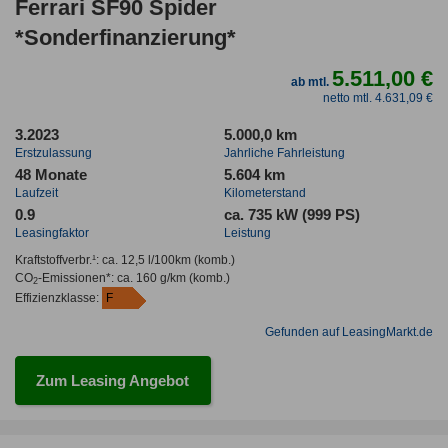
Ferrari SF90 Spider
*Sonderfinanzierung*
5.511,00 €
ab mtl.
netto mtl. 4.631,09 €
3.2023
5.000,0 km
Erstzulassung
Jahrliche Fahrleistung
48 Monate
5.604 km
Laufzeit
Kilometerstand
0.9
ca. 735 kW (999 PS)
Leasingfaktor
Leistung
Kraftstoffverbr.¹:
ca. 12,5 l/100km
(komb.)
CO
-Emissionen*
:
ca. 160 g/km
(komb.)
2
Effizienzklasse:
F
Gefunden auf LeasingMarkt.de
Zum Leasing Angebot