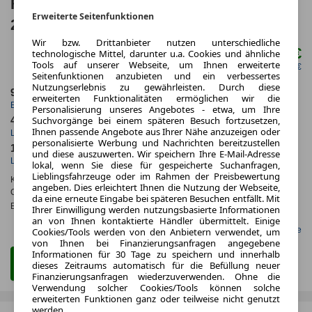
Ferrari 296 GTB
Erweiterte Seitenfunktionen
296*Sonderfinanzierung*
Wir bzw. Drittanbieter nutzen unterschiedliche
3.711,00 €
technologische Mittel, darunter u.a. Cookies und ähnliche
ab mtl.
Tools auf unserer Webseite, um Ihnen erweiterte
netto mtl. 3.118,49 €
Seitenfunktionen anzubieten und ein verbessertes
Nutzungserlebnis zu gewährleisten. Durch diese
9.2025
5.000,0 km
erweiterten Funktionalitäten ermöglichen wir die
Erstzulassung
Jahrliche Fahrleistung
Personalisierung unseres Angebotes - etwa, um Ihre
Suchvorgänge bei einem späteren Besuch fortzusetzen,
48 Monate
1.065 km
Ihnen passende Angebote aus Ihrer Nähe anzuzeigen oder
Laufzeit
Kilometerstand
personalisierte Werbung und Nachrichten bereitzustellen
1.1
ca. 610 kW (829 PS)
und diese auszuwerten. Wir speichern Ihre E-Mail-Adresse
Leasingfaktor
Leistung
lokal, wenn Sie diese für gespeicherte Suchanfragen,
Lieblingsfahrzeuge oder im Rahmen der Preisbewertung
Kraftstoffverbr.¹:
ca. 10,8 l/100km
(komb.)
angeben. Dies erleichtert Ihnen die Nutzung der Webseite,
CO
-Emissionen*
:
ca. 149 g/km
(komb.)
2
da eine erneute Eingabe bei späteren Besuchen entfällt. Mit
Effizienzklasse:
E
Ihrer Einwilligung werden nutzungsbasierte Informationen
an von Ihnen kontaktierte Händler übermittelt. Einige
Gefunden auf LeasingMarkt.de
Cookies/Tools werden von den Anbietern verwendet, um
von Ihnen bei Finanzierungsanfragen angegebene
Informationen für 30 Tage zu speichern und innerhalb
Zum Leasing Angebot
dieses Zeitraums automatisch für die Befüllung neuer
Finanzierungsanfragen wiederzuverwenden. Ohne die
Verwendung solcher Cookies/Tools können solche
erweiterten Funktionen ganz oder teilweise nicht genutzt
werden.