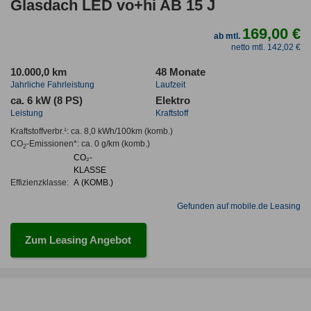
Glasdach LED vo+hi AB 15 J
169,00 €
ab mtl.
netto mtl. 142,02 €
10.000,0 km
48 Monate
Jahrliche Fahrleistung
Laufzeit
ca. 6 kW (8 PS)
Elektro
Leistung
Kraftstoff
Kraftstoffverbr.¹:
ca. 8,0 kWh/100km
(komb.)
CO
-Emissionen*
:
ca. 0 g/km
(komb.)
2
CO₂-
KLASSE
Effizienzklasse:
A (KOMB.)
Gefunden auf mobile.de Leasing
Zum Leasing Angebot