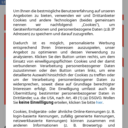
LEASING
Um Ihnen die bestmögliche Benutzererfahrung auf unseren
Angeboten zu bieten, verwenden wir und Drittanbieter
Cookies und andere Technologien (beides gemeinsam
nennen wir nachfolgend: „Cookies"), um
Geräteinformationen und personenbezogene Daten (z.B. IP
Adressen) zu speichern und darauf zuzugreifen.
Dadurch ist es möglich, personalisierte Werbung
entsprechend Ihren Interessen auszuspielen, unser
Angebot zu optimieren und dessen Verwendung zu
analysieren. Klicken Sie den Button unten rechts, um dem
Einsatz von einwilligungspflichten Cookies und der damit
verbundenen Verarbeitung personenbezogener Daten
zuzustimmen oder den Button unten links, um eine
detaillierte Auswahl hinsichtlich der Cookies zu treffen oder
um der Verarbeitung personenbezogener Daten zu
widersprechen, soweit diese auf Grundlage berechtigter
Interessen erfolgt. Die Einwilligung umfasst auch die
Übermittlung bestimmter personenbezogener Daten in
Drittländer, u.a. die USA, nach Art. 49 (1) (a) DSGVO. Wollen
Sie
keine Einwilligung
erteilen, klicken Sie bitte
hier
.
Cookies, Endgeräte- oder ähnliche Online-Kennungen (z. B.
login-basierte Kennungen, zufällig generierte Kennungen,
netzwerkbasierte Kennungen) können zusammen mit
anderen Informationen (z. B. Browsertyp und
Citroën AMI BEV inkl. Farbpaket (spicy