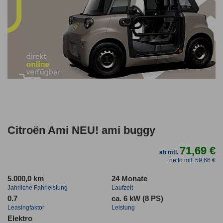
Citroën Ami NEU! ami buggy
71,69 €
ab mtl.
netto mtl. 59,66 €
5.000,0 km
24 Monate
Jahrliche Fahrleistung
Laufzeit
0.7
ca. 6 kW (8 PS)
Leasingfaktor
Leistung
Elektro