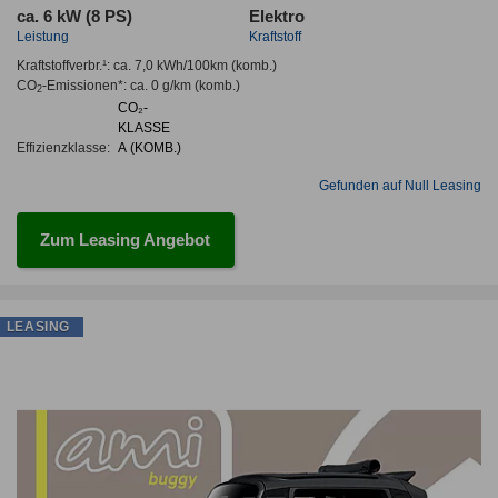
ca. 6 kW (8 PS)
Elektro
Leistung
Kraftstoff
Kraftstoffverbr.¹:
ca. 7,0 kWh/100km
(komb.)
CO
-Emissionen*
:
ca. 0 g/km
(komb.)
2
CO₂-
KLASSE
Effizienzklasse:
A (KOMB.)
Gefunden auf Null Leasing
Zum Leasing Angebot
LEASING