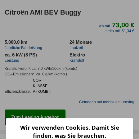
Citroën AMI BEV Buggy
73,00 €
ab mtl.
netto mtl. 61,34 €
5.000,0 km
24 Monate
Jahrliche Fahrleistung
Laufzeit
ca. 6 kW (8 PS)
Elektro
Leistung
Kraftstoff
Kraftstoffverbr.¹:
ca. 7,0 kWh/100km
(komb.)
CO
-Emissionen*
:
ca. 0 g/km
(komb.)
2
CO₂-
KLASSE
Effizienzklasse:
A (KOMB.)
Gefunden auf mobile.de Leasing
Zum Leasing Angebot
Wir verwenden Cookies. Damit Sie
finden, was Sie brauchen.