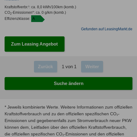
Kraftstoffverbr.¹:
ca. 8,0 kWh/100km
(komb.)
CO
-Emissionen*
:
ca. 0 g/km
(komb.)
2
Effizienzklasse:
A
Gefunden auf LeasingMarkt.de
Zum Leasing Angebot
Zurück
1 von 1
Weiter
Suche ändern
* Jeweils kombinierte Werte. Weitere Informationen zum offiziellen
Kraftstoffverbrauch und zu den offiziellen spezifischen CO₂-
Emissionen und gegebenenfalls zum Stromverbrauch neuer PKW
können dem, Leitfaden über den offiziellen Kraftstoffverbrauch,
die offiziellen spezifischen CO₂-Emissionen und den offiziellen