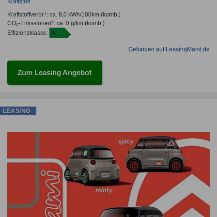
Kraftstoff
Kraftstoffverbr.¹:
ca. 8,0 kWh/100km
(komb.)
CO
-Emissionen*
:
ca. 0 g/km
(komb.)
2
Effizienzklasse:
A
Gefunden auf LeasingMarkt.de
Zum Leasing Angebot
LEASING