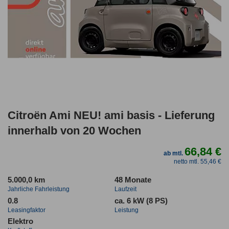
Citroën Ami NEU! ami basis - Lieferung
innerhalb von 20 Wochen
66,84 €
ab mtl.
netto mtl. 55,46 €
5.000,0 km
48 Monate
Jahrliche Fahrleistung
Laufzeit
0.8
ca. 6 kW (8 PS)
Leasingfaktor
Leistung
Elektro