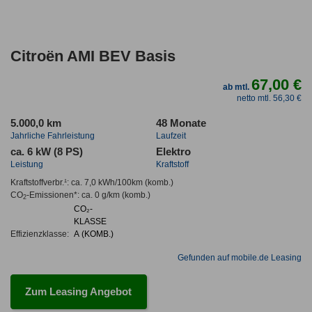
Citroën AMI BEV Basis
67,00 €
ab mtl.
netto mtl. 56,30 €
5.000,0 km
48 Monate
Jahrliche Fahrleistung
Laufzeit
ca. 6 kW (8 PS)
Elektro
Leistung
Kraftstoff
Kraftstoffverbr.¹:
ca. 7,0 kWh/100km
(komb.)
CO
-Emissionen*
:
ca. 0 g/km
(komb.)
2
CO₂-
KLASSE
Effizienzklasse:
A (KOMB.)
Gefunden auf mobile.de Leasing
Zum Leasing Angebot