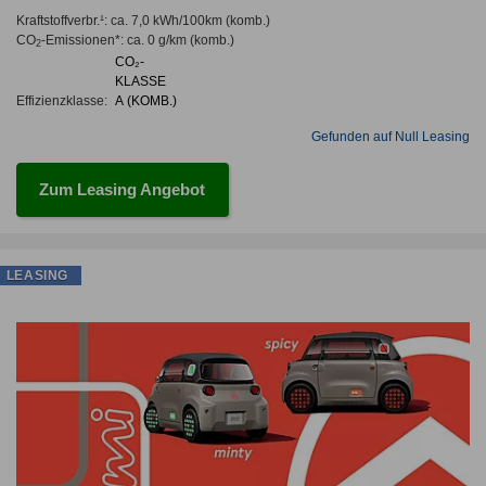
Kraftstoffverbr.¹:
ca. 7,0 kWh/100km
(komb.)
CO
-Emissionen*
:
ca. 0 g/km
(komb.)
2
CO₂-
KLASSE
Effizienzklasse:
A (KOMB.)
Gefunden auf Null Leasing
Zum Leasing Angebot
LEASING