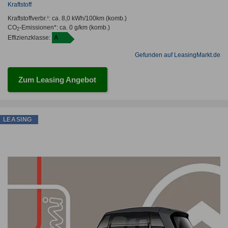
Kraftstoff
Kraftstoffverbr.¹:
ca. 8,0 kWh/100km
(komb.)
CO
-Emissionen*
:
ca. 0 g/km
(komb.)
2
Effizienzklasse:
A
Gefunden auf LeasingMarkt.de
Zum Leasing Angebot
LEASING