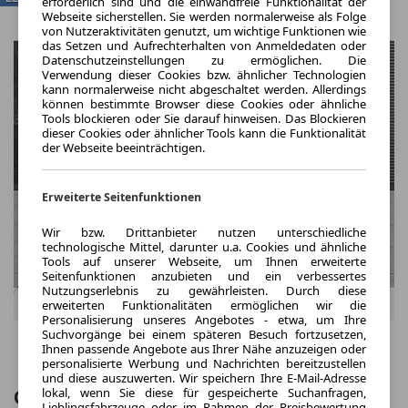
erforderlich sind und die einwandfreie Funktionalität der
Webseite sicherstellen. Sie werden normalerweise als Folge
von Nutzeraktivitäten genutzt, um wichtige Funktionen wie
das Setzen und Aufrechterhalten von Anmeldedaten oder
Datenschutzeinstellungen zu ermöglichen. Die
Verwendung dieser Cookies bzw. ähnlicher Technologien
kann normalerweise nicht abgeschaltet werden. Allerdings
können bestimmte Browser diese Cookies oder ähnliche
Tools blockieren oder Sie darauf hinweisen. Das Blockieren
dieser Cookies oder ähnlicher Tools kann die Funktionalität
der Webseite beeinträchtigen.
Erweiterte Seitenfunktionen
Wir bzw. Drittanbieter nutzen unterschiedliche
technologische Mittel, darunter u.a. Cookies und ähnliche
Tools auf unserer Webseite, um Ihnen erweiterte
Seitenfunktionen anzubieten und ein verbessertes
Nutzungserlebnis zu gewährleisten. Durch diese
erweiterten Funktionalitäten ermöglichen wir die
Personalisierung unseres Angebotes - etwa, um Ihre
Suchvorgänge bei einem späteren Besuch fortzusetzen,
Ihnen passende Angebote aus Ihrer Nähe anzuzeigen oder
personalisierte Werbung und Nachrichten bereitzustellen
und diese auszuwerten. Wir speichern Ihre E-Mail-Adresse
lokal, wenn Sie diese für gespeicherte Suchanfragen,
Citroën Ami 2-Sitzer Panorama-
Lieblingsfahrzeuge oder im Rahmen der Preisbewertung