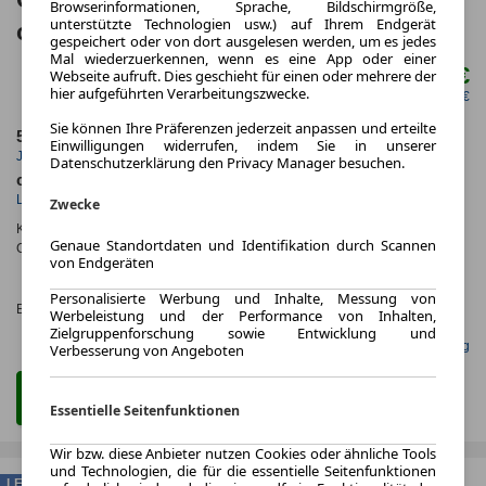
Browserinformationen, Sprache, Bildschirmgröße,
unterstützte Technologien usw.) auf Ihrem Endgerät
oder minty)
gespeichert oder von dort ausgelesen werden, um es jedes
Mal wiederzuerkennen, wenn es eine App oder einer
79,00 €
Webseite aufruft. Dies geschieht für einen oder mehrere der
ab mtl.
hier aufgeführten Verarbeitungszwecke.
netto mtl. 66,39 €
Sie können Ihre Präferenzen jederzeit anpassen und erteilte
5.000,0 km
48 Monate
Einwilligungen widerrufen, indem Sie in unserer
Jahrliche Fahrleistung
Laufzeit
Datenschutzerklärung den Privacy Manager besuchen.
ca. 6 kW (8 PS)
Elektro
Leistung
Kraftstoff
Zwecke
Kraftstoffverbr.¹:
ca. 7,0 kWh/100km
(komb.)
Genaue Standortdaten und Identifikation durch Scannen
CO
-Emissionen*
:
ca. 0 g/km
(komb.)
2
von Endgeräten
CO₂-
KLASSE
Personalisierte Werbung und Inhalte, Messung von
Effizienzklasse:
A (KOMB.)
Werbeleistung und der Performance von Inhalten,
Zielgruppenforschung sowie Entwicklung und
Gefunden auf mobile.de Leasing
Verbesserung von Angeboten
Zum Leasing Angebot
Essentielle Seitenfunktionen
Wir bzw. diese Anbieter nutzen Cookies oder ähnliche Tools
und Technologien, die für die essentielle Seitenfunktionen
LEASING