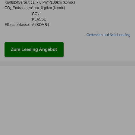
Kraftstoffverbr.¹:
ca. 7,0 kWh/100km
(komb.)
CO
-Emissionen*
:
ca. 0 g/km
(komb.)
2
CO₂-
KLASSE
Effizienzklasse:
A (KOMB.)
Gefunden auf Null Leasing
Zum Leasing Angebot