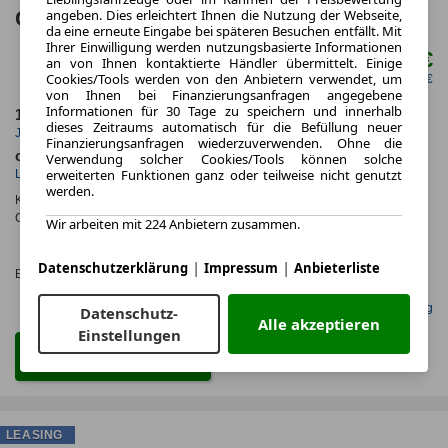
angeben. Dies erleichtert Ihnen die Nutzung der Webseite,
Glasdach LED vo+hi AB 15 J
da eine erneute Eingabe bei späteren Besuchen entfällt. Mit
Ihrer Einwilligung werden nutzungsbasierte Informationen
169,00 €
an von Ihnen kontaktierte Händler übermittelt. Einige
ab mtl.
Cookies/Tools werden von den Anbietern verwendet, um
netto mtl. 142,02 €
von Ihnen bei Finanzierungsanfragen angegebene
Informationen für 30 Tage zu speichern und innerhalb
10.000,0 km
48 Monate
dieses Zeitraums automatisch für die Befüllung neuer
Jahrliche Fahrleistung
Laufzeit
Finanzierungsanfragen wiederzuverwenden. Ohne die
ca. 6 kW (8 PS)
Elektro
Verwendung solcher Cookies/Tools können solche
erweiterten Funktionen ganz oder teilweise nicht genutzt
Leistung
Kraftstoff
werden.
Kraftstoffverbr.¹:
ca. 8,0 kWh/100km
(komb.)
CO
-Emissionen*
:
ca. 0 g/km
(komb.)
Wir arbeiten mit 224 Anbietern zusammen.
2
CO₂-
KLASSE
|
|
Datenschutzerklärung
Impressum
Anbieterliste
Effizienzklasse:
A (KOMB.)
Gefunden auf Null Leasing
Datenschutz-
Alle akzeptieren
Einstellungen
Zum Leasing Angebot
LEASING