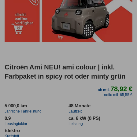
Citroën Ami NEU! ami colour | inkl.
Farbpaket in spicy rot oder minty grün
78,92 €
ab mtl.
netto mtl. 65,55 €
5.000,0 km
48 Monate
Jahrliche Fahrleistung
Laufzeit
0.9
ca. 6 kW (8 PS)
Leasingfaktor
Leistung
Elektro
Kraftstoff