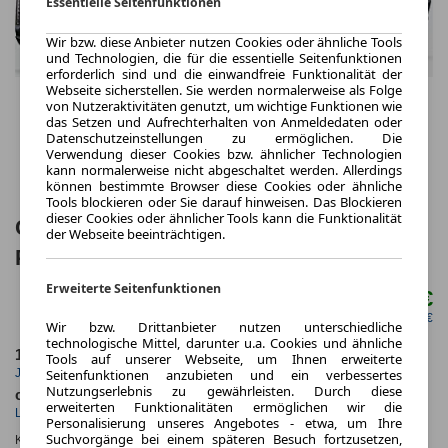
Essentielle Seitenfunktionen
Wir bzw. diese Anbieter nutzen Cookies oder ähnliche Tools
und Technologien, die für die essentielle Seitenfunktionen
erforderlich sind und die einwandfreie Funktionalität der
Webseite sicherstellen. Sie werden normalerweise als Folge
von Nutzeraktivitäten genutzt, um wichtige Funktionen wie
das Setzen und Aufrechterhalten von Anmeldedaten oder
Datenschutzeinstellungen zu ermöglichen. Die
Verwendung dieser Cookies bzw. ähnlicher Technologien
kann normalerweise nicht abgeschaltet werden. Allerdings
können bestimmte Browser diese Cookies oder ähnliche
Tools blockieren oder Sie darauf hinweisen. Das Blockieren
dieser Cookies oder ähnlicher Tools kann die Funktionalität
Cadillac LYRIQ Sport 600e AWD -
der Webseite beeinträchtigen.
Panoramadach
Erweiterte Seitenfunktionen
796,00 €
ab mtl.
netto mtl. 668,91 €
Wir bzw. Drittanbieter nutzen unterschiedliche
technologische Mittel, darunter u.a. Cookies und ähnliche
10.000,0 km
48 Monate
Tools auf unserer Webseite, um Ihnen erweiterte
Jahrliche Fahrleistung
Laufzeit
Seitenfunktionen anzubieten und ein verbessertes
Nutzungserlebnis zu gewährleisten. Durch diese
ca. 388 kW (527 PS)
Elektro
erweiterten Funktionalitäten ermöglichen wir die
Leistung
Kraftstoff
Personalisierung unseres Angebotes - etwa, um Ihre
Suchvorgänge bei einem späteren Besuch fortzusetzen,
Kraftstoffverbr.¹:
ca. 22,0 kWh/100km
(komb.)