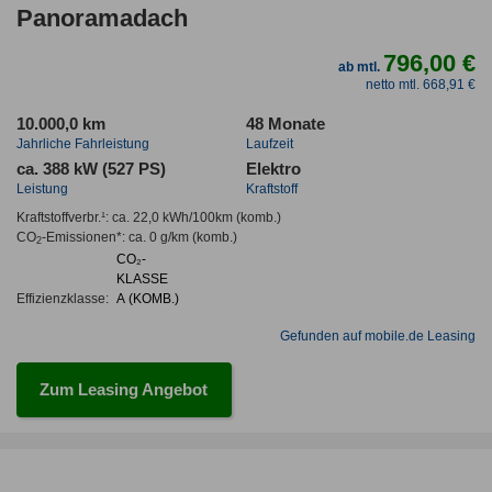
Panoramadach
796,00 €
ab mtl.
netto mtl. 668,91 €
10.000,0 km
48 Monate
Jahrliche Fahrleistung
Laufzeit
ca. 388 kW (527 PS)
Elektro
Leistung
Kraftstoff
Kraftstoffverbr.¹:
ca. 22,0 kWh/100km
(komb.)
CO
-Emissionen*
:
ca. 0 g/km
(komb.)
2
CO₂-
KLASSE
Effizienzklasse:
A (KOMB.)
Gefunden auf mobile.de Leasing
Zum Leasing Angebot