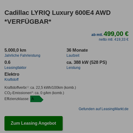
Cadillac LYRIQ Luxury 600E4 AWD
*VERFÜGBAR*
499,00 €
ab mtl.
netto mtl. 419,33 €
5.000,0 km
36 Monate
Jahrliche Fahrleistung
Laufzeit
0.6
ca. 388 kW (528 PS)
Leasingfaktor
Leistung
Elektro
Kraftstoff
Kraftstoffverbr.¹:
ca. 22,5 kWh/100km
(komb.)
CO
-Emissionen*
:
ca. 0 g/km
(komb.)
2
Effizienzklasse:
A
Gefunden auf LeasingMarkt.de
Zum Leasing Angebot