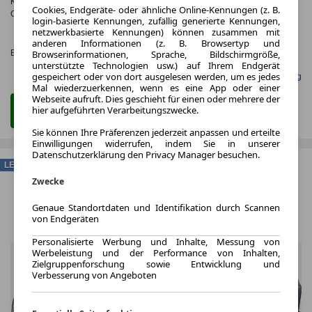
Kraftstoffverbr.¹:
ca. 22,0 kWh/100km
(komb.)
Cookies, Endgeräte- oder ähnliche Online-Kennungen (z. B.
CO
-Emissionen*
:
ca. 0 g/km
(komb.)
2
login-basierte Kennungen, zufällig generierte Kennungen,
CO₂-
netzwerkbasierte Kennungen) können zusammen mit
KLASSE
anderen Informationen (z. B. Browsertyp und
Browserinformationen, Sprache, Bildschirmgröße,
Effizienzklasse:
A (KOMB.)
unterstützte Technologien usw.) auf Ihrem Endgerät
gespeichert oder von dort ausgelesen werden, um es jedes
Gefunden auf Null Leasing
Mal wiederzuerkennen, wenn es eine App oder einer
Webseite aufruft. Dies geschieht für einen oder mehrere der
hier aufgeführten Verarbeitungszwecke.
Zum Leasing Angebot
Sie können Ihre Präferenzen jederzeit anpassen und erteilte
Einwilligungen widerrufen, indem Sie in unserer
Datenschutzerklärung den Privacy Manager besuchen.
LEASING
Zwecke
Genaue Standortdaten und Identifikation durch Scannen
von Endgeräten
Personalisierte Werbung und Inhalte, Messung von
Werbeleistung und der Performance von Inhalten,
Zielgruppenforschung sowie Entwicklung und
Verbesserung von Angeboten