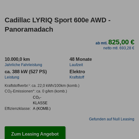
Cadillac LYRIQ Sport 600e AWD -
Panoramadach
825,00 €
ab mtl.
netto mtl. 693,28 €
10.000,0 km
48 Monate
Jahrliche Fahrleistung
Laufzeit
ca. 388 kW (527 PS)
Elektro
Leistung
Kraftstoff
Kraftstoffverbr.¹:
ca. 22,0 kWh/100km
(komb.)
CO
-Emissionen*
:
ca. 0 g/km
(komb.)
2
CO₂-
KLASSE
Effizienzklasse:
A (KOMB.)
Gefunden auf Null Leasing
Zum Leasing Angebot