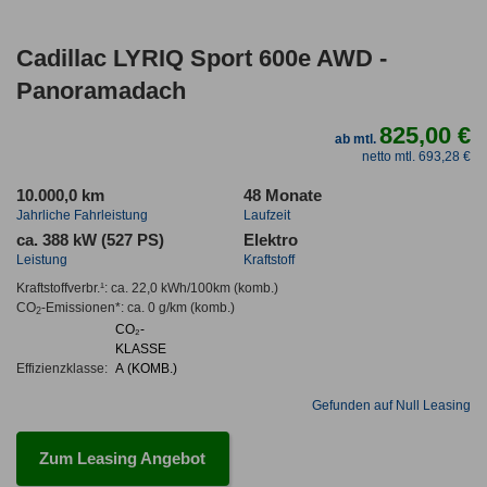
Cadillac LYRIQ Sport 600e AWD -
Panoramadach
825,00 €
ab mtl.
netto mtl. 693,28 €
10.000,0 km
48 Monate
Jahrliche Fahrleistung
Laufzeit
ca. 388 kW (527 PS)
Elektro
Leistung
Kraftstoff
Kraftstoffverbr.¹:
ca. 22,0 kWh/100km
(komb.)
CO
-Emissionen*
:
ca. 0 g/km
(komb.)
2
CO₂-
KLASSE
Effizienzklasse:
A (KOMB.)
Gefunden auf Null Leasing
Zum Leasing Angebot