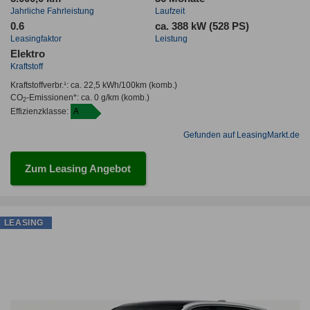
Jahrliche Fahrleistung
Laufzeit
0.6
ca. 388 kW (528 PS)
Leasingfaktor
Leistung
Elektro
Kraftstoff
Kraftstoffverbr.¹:
ca. 22,5 kWh/100km
(komb.)
CO
-Emissionen*
:
ca. 0 g/km
(komb.)
2
Effizienzklasse:
A
Gefunden auf LeasingMarkt.de
Zum Leasing Angebot
LEASING