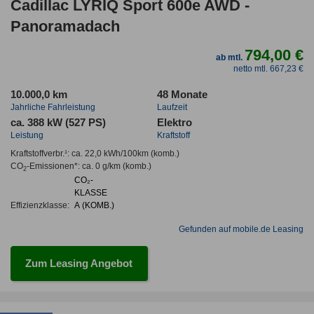
Cadillac LYRIQ Sport 600e AWD -
Panoramadach
794,00 €
ab mtl.
netto mtl. 667,23 €
10.000,0 km
48 Monate
Jahrliche Fahrleistung
Laufzeit
ca. 388 kW (527 PS)
Elektro
Leistung
Kraftstoff
Kraftstoffverbr.¹:
ca. 22,0 kWh/100km
(komb.)
CO
-Emissionen*
:
ca. 0 g/km
(komb.)
2
CO₂-
KLASSE
Effizienzklasse:
A (KOMB.)
Gefunden auf mobile.de Leasing
Zum Leasing Angebot