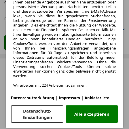
Ihnen passende Angebote aus Ihrer Nähe anzuzeigen oder
CO
-Emissionen*
:
ca. 0 g/km
(komb.)
2
personalisierte Werbung und Nachrichten bereitzustellen
CO₂-
und diese auszuwerten. Wir speichern Ihre E-Mail-Adresse
KLASSE
lokal, wenn Sie diese für gespeicherte Suchanfragen,
Effizienzklasse:
A (KOMB.)
Lieblingsfahrzeuge oder im Rahmen der Preisbewertung
angeben. Dies erleichtert Ihnen die Nutzung der Webseite,
Gefunden auf Null Leasing
da eine erneute Eingabe bei späteren Besuchen entfällt. Mit
Ihrer Einwilligung werden nutzungsbasierte Informationen
an von Ihnen kontaktierte Händler übermittelt. Einige
Zum Leasing Angebot
Cookies/Tools werden von den Anbietern verwendet, um
von Ihnen bei Finanzierungsanfragen angegebene
Informationen für 30 Tage zu speichern und innerhalb
dieses Zeitraums automatisch für die Befüllung neuer
Finanzierungsanfragen wiederzuverwenden. Ohne die
Verwendung solcher Cookies/Tools können solche
erweiterten Funktionen ganz oder teilweise nicht genutzt
werden.
Wir arbeiten mit 224 Anbietern zusammen.
|
|
Datenschutzerklärung
Impressum
Anbieterliste
Datenschutz-
Alle akzeptieren
Einstellungen