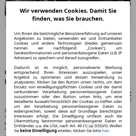
Wir verwenden Cookies. Damit Sie
finden, was Sie brauchen.
Um Ihnen die bestmögliche Benutzererfahrung auf unseren
Angeboten zu bieten, verwenden wir und Drittanbieter
Cookies und andere Technologien (beides gemeinsam
nennen wir nachfolgend: „Cookies"), um
Geräteinformationen und personenbezogene Daten (z.B. IP
Adressen) zu speichern und darauf zuzugreifen.
Dadurch ist es möglich, personalisierte Werbung
Cadillac LYRIQ Sport 600e AWD -
entsprechend Ihren Interessen auszuspielen, unser
Angebot zu optimieren und dessen Verwendung zu
Panoramadach
analysieren. Klicken Sie den Button unten rechts, um dem
Einsatz von einwilligungspflichten Cookies und der damit
verbundenen Verarbeitung personenbezogener Daten
796,00 €
ab mtl.
zuzustimmen oder den Button unten links, um eine
netto mtl. 668,91 €
detaillierte Auswahl hinsichtlich der Cookies zu treffen oder
um der Verarbeitung personenbezogener Daten zu
widersprechen, soweit diese auf Grundlage berechtigter
10.000,0 km
48 Monate
Interessen erfolgt. Die Einwilligung umfasst auch die
Jahrliche Fahrleistung
Laufzeit
Übermittlung bestimmter personenbezogener Daten in
ca. 388 kW (527 PS)
Elektro
Drittländer, u.a. die USA, nach Art. 49 (1) (a) DSGVO. Wollen
Leistung
Kraftstoff
Sie
keine Einwilligung
erteilen, klicken Sie bitte
hier
.