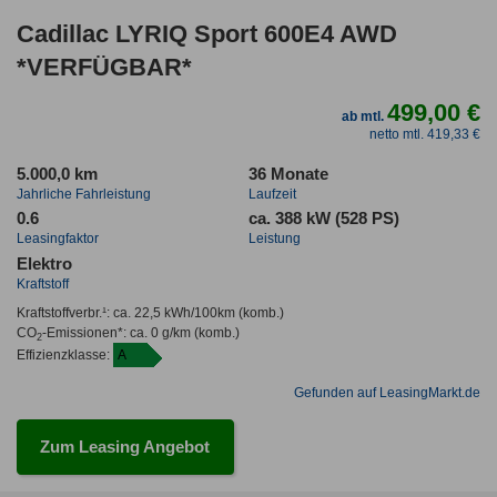
Cadillac LYRIQ Sport 600E4 AWD
*VERFÜGBAR*
499,00 €
ab mtl.
netto mtl. 419,33 €
5.000,0 km
36 Monate
Jahrliche Fahrleistung
Laufzeit
0.6
ca. 388 kW (528 PS)
Leasingfaktor
Leistung
Elektro
Kraftstoff
Kraftstoffverbr.¹:
ca. 22,5 kWh/100km
(komb.)
CO
-Emissionen*
:
ca. 0 g/km
(komb.)
2
Effizienzklasse:
A
Gefunden auf LeasingMarkt.de
Zum Leasing Angebot