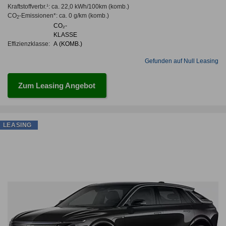
Kraftstoffverbr.¹:
ca. 22,0 kWh/100km
(komb.)
CO
-Emissionen*
:
ca. 0 g/km
(komb.)
2
CO₂-
KLASSE
Effizienzklasse:
A (KOMB.)
Gefunden auf Null Leasing
Zum Leasing Angebot
LEASING