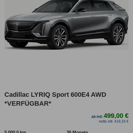
Cadillac LYRIQ Sport 600E4 AWD
*VERFÜGBAR*
499,00 €
ab mtl.
netto mtl. 419,33 €
5.000,0 km
36 Monate