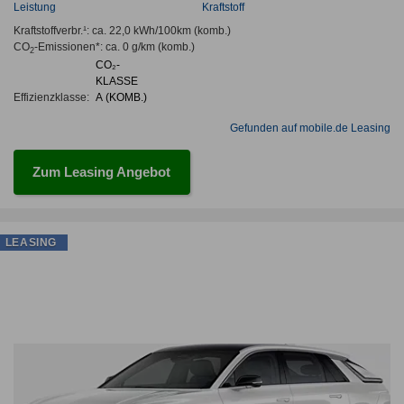
Leistung
Kraftstoff
Kraftstoffverbr.¹:
ca. 22,0 kWh/100km
(komb.)
CO
-Emissionen*
:
ca. 0 g/km
(komb.)
2
CO₂-
KLASSE
Effizienzklasse:
A (KOMB.)
Gefunden auf mobile.de Leasing
Zum Leasing Angebot
LEASING