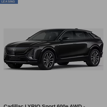
LEASING
Cadillac LYRIQ Sport 600e AWD -