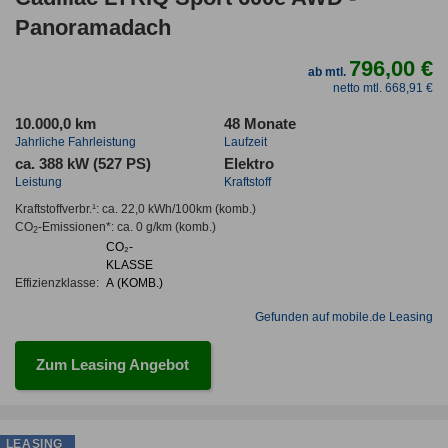
Panoramadach
796,00 €
ab mtl.
netto mtl. 668,91 €
10.000,0 km
48 Monate
Jahrliche Fahrleistung
Laufzeit
ca. 388 kW (527 PS)
Elektro
Leistung
Kraftstoff
Kraftstoffverbr.¹:
ca. 22,0 kWh/100km
(komb.)
CO
-Emissionen*
:
ca. 0 g/km
(komb.)
2
CO₂-
KLASSE
Effizienzklasse:
A (KOMB.)
Gefunden auf mobile.de Leasing
Zum Leasing Angebot
LEASING