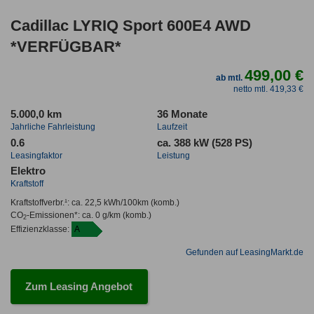
Cadillac LYRIQ Sport 600E4 AWD
*VERFÜGBAR*
499,00 €
ab mtl.
netto mtl. 419,33 €
5.000,0 km
36 Monate
Jahrliche Fahrleistung
Laufzeit
0.6
ca. 388 kW (528 PS)
Leasingfaktor
Leistung
Elektro
Kraftstoff
Kraftstoffverbr.¹:
ca. 22,5 kWh/100km
(komb.)
CO
-Emissionen*
:
ca. 0 g/km
(komb.)
2
Effizienzklasse:
A
Gefunden auf LeasingMarkt.de
Zum Leasing Angebot