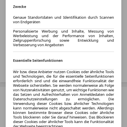
Varianten:
Zwecke
SUV
Kraftstoff:
Genaue Standortdaten und Identifikation durch Scannen
von Endgeräten
Benzin
Listenpreis:
Personalisierte Werbung und Inhalte, Messung von
Werbeleistung und der Performance von Inhalten,
Von 29.995 € bis 30.990 €
Zielgruppenforschung sowie Entwicklung und
Verbesserung von Angeboten
Monatliche Rate:
Von 345 € bis 961 € pro
Monat
Essentielle Seitenfunktionen
Treffer anzeigen
Wir bzw. diese Anbieter nutzen Cookies oder ähnliche Tools
und Technologien, die für die essentielle Seitenfunktionen
erforderlich sind und die einwandfreie Funktionalität der
Webseite sicherstellen. Sie werden normalerweise als Folge
von Nutzeraktivitäten genutzt, um wichtige Funktionen wie
BAIC X75
das Setzen und Aufrechterhalten von Anmeldedaten oder
Datenschutzeinstellungen zu ermöglichen. Die
Verwendung dieser Cookies bzw. ähnlicher Technologien
Baujahr:
kann normalerweise nicht abgeschaltet werden. Allerdings
2024 - 2024
können bestimmte Browser diese Cookies oder ähnliche
Tools blockieren oder Sie darauf hinweisen. Das Blockieren
Varianten:
dieser Cookies oder ähnlicher Tools kann die Funktionalität
SUV
der Webseite beeinträchtigen.