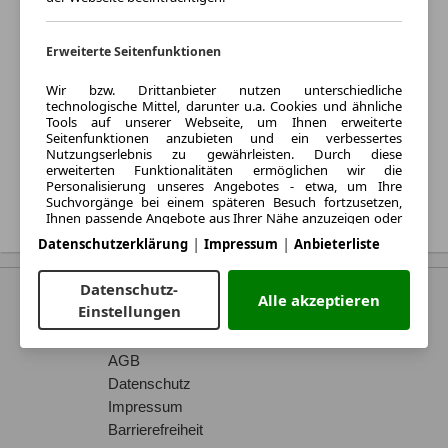
Kraftstoff:
Benzin
Erweiterte Seitenfunktionen
Listenpreis:
Wir bzw. Drittanbieter nutzen unterschiedliche
Von 34.990 € bis 37.000 €
technologische Mittel, darunter u.a. Cookies und ähnliche
Monatliche Rate:
Tools auf unserer Webseite, um Ihnen erweiterte
Seitenfunktionen anzubieten und ein verbessertes
Von 429 € bis 541 € pro
Nutzungserlebnis zu gewährleisten. Durch diese
Monat
erweiterten Funktionalitäten ermöglichen wir die
Personalisierung unseres Angebotes - etwa, um Ihre
Treffer anzeigen
Suchvorgänge bei einem späteren Besuch fortzusetzen,
Ihnen passende Angebote aus Ihrer Nähe anzuzeigen oder
personalisierte Werbung und Nachrichten bereitzustellen
|
|
Datenschutzerklärung
Impressum
Anbieterliste
und diese auszuwerten. Wir speichern Ihre E-Mail-Adresse
lokal, wenn Sie diese für gespeicherte Suchanfragen,
Lieblingsfahrzeuge oder im Rahmen der Preisbewertung
Datenschutz-
angeben. Dies erleichtert Ihnen die Nutzung der Webseite,
Alle akzeptieren
Bekannt aus
Einstellungen
da eine erneute Eingabe bei späteren Besuchen entfällt. Mit
Ihrer Einwilligung werden nutzungsbasierte Informationen
Kontakt
an von Ihnen kontaktierte Händler übermittelt. Einige
Cookies/Tools werden von den Anbietern verwendet, um
AGB
von Ihnen bei Finanzierungsanfragen angegebene
Datenschutz
Informationen für 30 Tage zu speichern und innerhalb
Impressum
dieses Zeitraums automatisch für die Befüllung neuer
Finanzierungsanfragen wiederzuverwenden. Ohne die
Barrierefreiheit
Verwendung solcher Cookies/Tools können solche