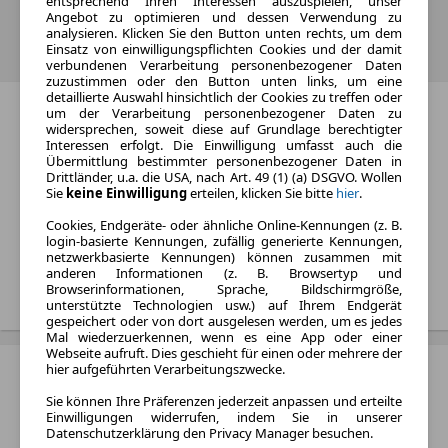
entsprechend Ihren Interessen auszuspielen, unser
Angebot zu optimieren und dessen Verwendung zu
analysieren. Klicken Sie den Button unten rechts, um dem
Wähle ein Modell und gelange direkt zu den aktuellen BAIC
Einsatz von einwilligungspflichten Cookies und der damit
Neuwagen-Angeboten.
verbundenen Verarbeitung personenbezogener Daten
zuzustimmen oder den Button unten links, um eine
detaillierte Auswahl hinsichtlich der Cookies zu treffen oder
BAIC X35
um der Verarbeitung personenbezogener Daten zu
widersprechen, soweit diese auf Grundlage berechtigter
Kraftstoff:
Interessen erfolgt. Die Einwilligung umfasst auch die
Übermittlung bestimmter personenbezogener Daten in
Benzin
Drittländer, u.a. die USA, nach Art. 49 (1) (a) DSGVO. Wollen
Sie
keine Einwilligung
erteilen, klicken Sie bitte
hier
.
Monatliche Rate:
Von 619 € bis 809 € pro
Cookies, Endgeräte- oder ähnliche Online-Kennungen (z. B.
Monat
login-basierte Kennungen, zufällig generierte Kennungen,
netzwerkbasierte Kennungen) können zusammen mit
anderen Informationen (z. B. Browsertyp und
Treffer anzeigen
Browserinformationen, Sprache, Bildschirmgröße,
unterstützte Technologien usw.) auf Ihrem Endgerät
gespeichert oder von dort ausgelesen werden, um es jedes
Mal wiederzuerkennen, wenn es eine App oder einer
Webseite aufruft. Dies geschieht für einen oder mehrere der
hier aufgeführten Verarbeitungszwecke.
BAIC X55
Sie können Ihre Präferenzen jederzeit anpassen und erteilte
Baujahr:
Einwilligungen widerrufen, indem Sie in unserer
2024 - 2024
Datenschutzerklärung den Privacy Manager besuchen.