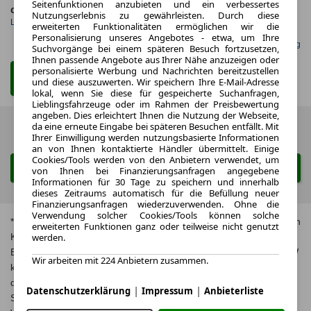
Seitenfunktionen anzubieten und ein verbessertes
ca. 364 kW (494 PS)
Benzin
Nutzungserlebnis zu gewährleisten. Durch diese
Leistung
Kraftstoff
erweiterten Funktionalitäten ermöglichen wir die
Personalisierung unseres Angebotes - etwa, um Ihre
Gefunden auf mobile.de Leasing
Suchvorgänge bei einem späteren Besuch fortzusetzen,
Ihnen passende Angebote aus Ihrer Nähe anzuzeigen oder
personalisierte Werbung und Nachrichten bereitzustellen
Zum Leasing Angebot
und diese auszuwerten. Wir speichern Ihre E-Mail-Adresse
lokal, wenn Sie diese für gespeicherte Suchanfragen,
Lieblingsfahrzeuge oder im Rahmen der Preisbewertung
angeben. Dies erleichtert Ihnen die Nutzung der Webseite,
da eine erneute Eingabe bei späteren Besuchen entfällt. Mit
Zurück
1 von 1
Weiter
Ihrer Einwilligung werden nutzungsbasierte Informationen
an von Ihnen kontaktierte Händler übermittelt. Einige
Cookies/Tools werden von den Anbietern verwendet, um
Suche ändern
von Ihnen bei Finanzierungsanfragen angegebene
Informationen für 30 Tage zu speichern und innerhalb
dieses Zeitraums automatisch für die Befüllung neuer
Finanzierungsanfragen wiederzuverwenden. Ohne die
Verwendung solcher Cookies/Tools können solche
* Jeweils kombinierte Werte. Weitere Informationen zum offiziellen
erweiterten Funktionen ganz oder teilweise nicht genutzt
Kraftstoffverbrauch und zu den offiziellen spezifischen CO₂-
werden.
Emissionen und gegebenenfalls zum Stromverbrauch neuer PKW
Wir arbeiten mit 224 Anbietern zusammen.
können dem, Leitfaden über den offiziellen Kraftstoffverbrauch,
die offiziellen spezifischen CO₂-Emissionen und den offiziellen
|
|
Datenschutzerklärung
Impressum
Anbieterliste
Stromverbrauch neuer PKW‘ entnommen werden, der an allen