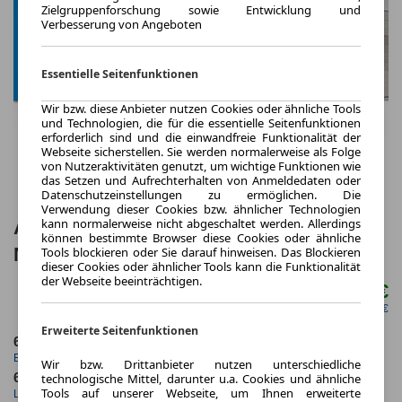
Zielgruppenforschung sowie Entwicklung und
Verbesserung von Angeboten
Essentielle Seitenfunktionen
Wir bzw. diese Anbieter nutzen Cookies oder ähnliche Tools
und Technologien, die für die essentielle Seitenfunktionen
erforderlich sind und die einwandfreie Funktionalität der
Webseite sicherstellen. Sie werden normalerweise als Folge
von Nutzeraktivitäten genutzt, um wichtige Funktionen wie
das Setzen und Aufrechterhalten von Anmeldedaten oder
Datenschutzeinstellungen zu ermöglichen. Die
Verwendung dieser Cookies bzw. ähnlicher Technologien
kann normalerweise nicht abgeschaltet werden. Allerdings
ALPINA B3 Touring HUD 360° LED ACC
können bestimmte Browser diese Cookies oder ähnliche
NAVI KAMERA SHZ PDC
Tools blockieren oder Sie darauf hinweisen. Das Blockieren
dieser Cookies oder ähnlicher Tools kann die Funktionalität
der Webseite beeinträchtigen.
970,00 €
ab mtl.
netto mtl. 815,13 €
Erweiterte Seitenfunktionen
6.2023
10.000,0 km
Erstzulassung
Jahrliche Fahrleistung
Wir bzw. Drittanbieter nutzen unterschiedliche
60 Monate
67 km
technologische Mittel, darunter u.a. Cookies und ähnliche
Tools auf unserer Webseite, um Ihnen erweiterte
Laufzeit
Kilometerstand