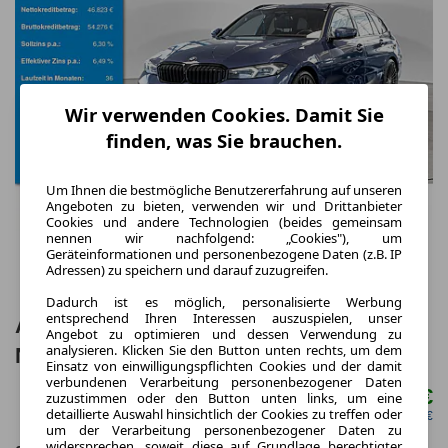
Wir verwenden Cookies. Damit Sie
finden, was Sie brauchen.
Um Ihnen die bestmögliche Benutzererfahrung auf unseren
Angeboten zu bieten, verwenden wir und Drittanbieter
Cookies und andere Technologien (beides gemeinsam
nennen wir nachfolgend: „Cookies"), um
Geräteinformationen und personenbezogene Daten (z.B. IP
Adressen) zu speichern und darauf zuzugreifen.
Dadurch ist es möglich, personalisierte Werbung
entsprechend Ihren Interessen auszuspielen, unser
ALPINA B3 Touring HUD 360° LED ACC
Angebot zu optimieren und dessen Verwendung zu
analysieren. Klicken Sie den Button unten rechts, um dem
NAVI KAMERA SHZ PDC
Einsatz von einwilligungspflichten Cookies und der damit
verbundenen Verarbeitung personenbezogener Daten
970,00 €
zuzustimmen oder den Button unten links, um eine
ab mtl.
detaillierte Auswahl hinsichtlich der Cookies zu treffen oder
netto mtl. 815,13 €
um der Verarbeitung personenbezogener Daten zu
widersprechen, soweit diese auf Grundlage berechtigter