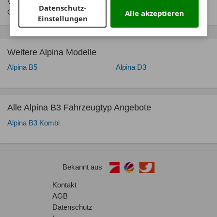
Verkaufsstellen und bei der‚ Deutschen Automobil Treuhand
Datenschutz-
GmbH‘ unentgeltlich erhältlich ist unter
www.dat.de
.
Alle akzeptieren
Einstellungen
Weitere Alpina Modelle
Alpina B5
Alpina D3
Alle Alpina B3 Fahrzeugtyp Angebote
Alpina B3 Kombi
Bekannt aus
Kontakt
AGB
Datenschutz