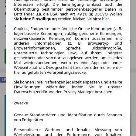
6.2023
10.000,0 km
Interessen erfolgt. Die Einwilligung umfasst auch die
Erstzulassung
Jahrliche Fahrleistung
Übermittlung bestimmter personenbezogener Daten in
Drittländer, u.a. die USA, nach Art. 49 (1) (a) DSGVO. Wollen
60 Monate
67 km
Sie
keine Einwilligung
erteilen, klicken Sie bitte
hier
.
Laufzeit
Kilometerstand
ca. 364 kW (494 PS)
Benzin
Cookies, Endgeräte- oder ähnliche Online-Kennungen (z. B.
Leistung
Kraftstoff
login-basierte Kennungen, zufällig generierte Kennungen,
netzwerkbasierte Kennungen) können zusammen mit
Gefunden auf Null Leasing
anderen Informationen (z. B. Browsertyp und
Browserinformationen, Sprache, Bildschirmgröße,
unterstützte Technologien usw.) auf Ihrem Endgerät
Zum Leasing Angebot
gespeichert oder von dort ausgelesen werden, um es jedes
Mal wiederzuerkennen, wenn es eine App oder einer
Webseite aufruft. Dies geschieht für einen oder mehrere der
hier aufgeführten Verarbeitungszwecke.
LEASING
Sie können Ihre Präferenzen jederzeit anpassen und erteilte
Einwilligungen widerrufen, indem Sie in unserer
Datenschutzerklärung den Privacy Manager besuchen.
Zwecke
Genaue Standortdaten und Identifikation durch Scannen
von Endgeräten
Personalisierte Werbung und Inhalte, Messung von
Werbeleistung und der Performance von Inhalten,